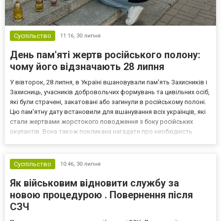
Суспільство
11:16,
30 липня
День пам'яті жертв російського полону:
чому його відзначають 28 липня
У вівторок, 28 липня, в Україні вшановували пам'ять Захисників і
Захисниць, учасників добровольчих формувань та цивільних осіб,
які були страчені, закатовані або загинули в російському полоні.
Цю пам'ятну дату встановили для вшанування всіх українців, які
стали жертвами жорстокого поводження з боку російських
окупантів. Вона також покликана нагадати про необхідність
покарання винних у воєнних злочинах. Новини.LIVE розповідають,
чому цей день відзначають са...
Суспільство
10:46,
30 липня
Як військовим відновити службу за
новою процедурою . Повернення після
СЗЧ