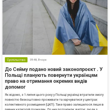
Суспільство
09:48,
Вчора
До Сейму подано новий законопроєкт . У
Польщі планують повернути українцям
право на отримання окремих видів
допомог
Як відомо, з 1 липня цього року у Польщі українці втратили змогу
повністю безкоштовно проживати та харчуватися у центрах
колективного розміщення (ЦКП). Таке право залишилося лише в
певних категорій громадян. До них потрапили: вагітні, люди з