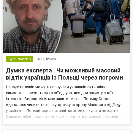
Суспільство
15:17,
Вчора
Думка експерта . Чи можливий масовий
відтік українців із Польщі через погроми
Напади поляків можуть спонукати українців активніше
самоорганізовуватися та об’єднуватися для захисту своїх
інтересів. Єврокомісія має чинити тиск на Польщу Європі
вдавалося чинити тиск на угорську сторону Масового від'їзду
українців з Польщі через останні погроми очікувати не варто.
Однак подібні інциденти можуть спонукати українців активніше
самоорганізовуватися та об’єднуватися для захисту своїх
інтересів. Таку думку висловив директор Центру досліджень...