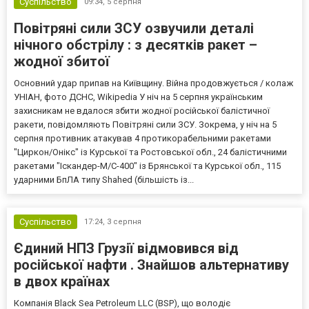
Суспільство
09:34,
5 серпня
Повітряні сили ЗСУ озвучили деталі
нічного обстрілу : з десятків ракет –
жодної збитої
Основний удар припав на Київщину. Війна продовжується / колаж
УНІАН, фото ДСНС, Wikipedia У ніч на 5 серпня українським
захисникам не вдалося збити жодної російської балістичної
ракети, повідомляють Повітряні сили ЗСУ. Зокрема, у ніч на 5
серпня противник атакував 4 протикорабельними ракетами
"Циркон/Онікс" із Курської та Ростовської обл., 24 балістичними
ракетами "Іскандер-М/С-400" із Брянської та Курської обл., 115
ударними БпЛА типу Shahed (більшість із...
Суспільство
17:24,
3 серпня
Єдиний НПЗ Грузії відмовився від
російської нафти . Знайшов альтернативу
в двох країнах
Компанія Black Sea Petroleum LLC (BSP), що володіє