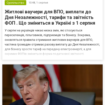
Суспільство
10:48,
1 серпня
Житлові ваучери для ВПО, виплати до
Дня Незалежності, тарифи та звітність
ФОП . Що зміниться в Україні з 1 серпня
У серпні на українців чекає низка змін, які стосуються
переселенців, пільговиків, підприємців та бізнесу. Зокрема,
оновляться правила отримання житлових ваучерів для ВПО,
частина громадян отримає разову виплату до Дня Незалежності,
для бізнесу зросте тариф на передачу електроенергії, а для
окремих ФОПів зміниться форма податкової звітності.
Змінюються правила житлових ваучерів для ВПО Із 1 серпня
оновлюється програма житлових ваучерів для внутрішньо
перемі...