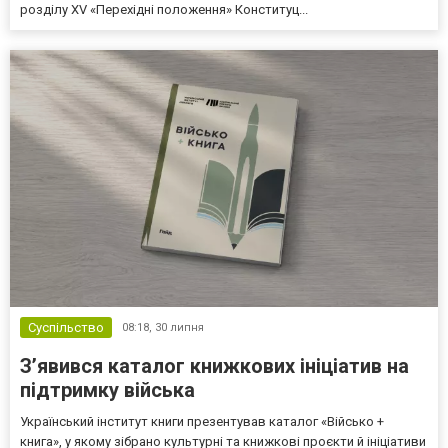
розділу XV «Перехідні положення» Конституц...
Суспільство
08:18,
30 липня
З’явився каталог книжкових ініціатив на
підтримку війська
Український інститут книги презентував каталог «Військо +
книга», у якому зібрано культурні та книжкові проєкти й ініціативи