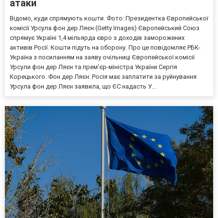
атаки
Відомо, куди спрямують кошти. Фото: Президентка Європейської
комісії Урсула фон дер Ляєн (Getty Images) Європейський Союз
спрямує Україні 1,4 мільярда євро з доходів заморожених
активів Росії. Кошти підуть на оборону. Про це повідомляє РБК-
Україна з посиланням на заяву очільниці Європейської комісії
Урсули фон дер Ляєн та прем'єр-міністра України Сергія
Корецького. Фон дер Ляєн: Росія має заплатити за руйнування
Урсула фон дер Ляєн заявила, що ЄС надасть У...