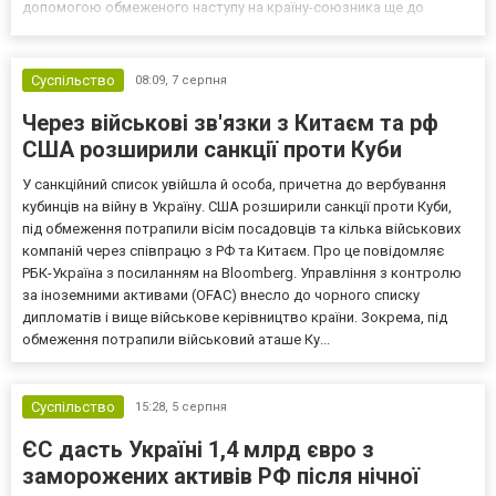
допомогою обмеженого наступу на країну-союзника ще до
закінчення війни в Україні. Ці нові оцінки з’явилися на тлі нестачі
деяких критично важливих боєприпасів,...
Суспільство
08:09,
7 серпня
Через військові зв'язки з Китаєм та рф
США розширили санкції проти Куби
У санкційний список увійшла й особа, причетна до вербування
кубинців на війну в Україну. США розширили санкції проти Куби,
під обмеження потрапили вісім посадовців та кілька військових
компаній через співпрацю з РФ та Китаєм. Про це повідомляє
РБК-Україна з посиланням на Bloomberg. Управління з контролю
за іноземними активами (OFAC) внесло до чорного списку
дипломатів і вище військове керівництво країни. Зокрема, під
обмеження потрапили військовий аташе Ку...
Суспільство
15:28,
5 серпня
ЄС дасть Україні 1,4 млрд євро з
заморожених активів РФ після нічної