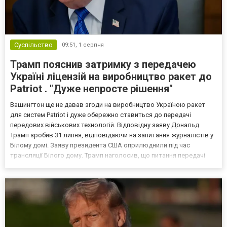
Суспільство
09:51,
1 серпня
Трамп пояснив затримку з передачею
Україні ліцензій на виробництво ракет до
Patriot . "Дуже непросте рішення"
Вашингтон ще не давав згоди на виробництво Україною ракет
для систем Patriot і дуже обережно ставиться до передачі
передових військових технологій. Відповідну заяву Дональд
Трамп зробив 31 липня, відповідаючи на запитання журналістів у
Білому домі. Заяву президента США оприлюднили під час
трансляції Білого дому. Трамп наголосив, що питання передачі
технологій виробництва сучасного озброєння потребує
максимальної обережності, оскільки в майбутньому вони мож...