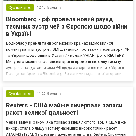
Суспільство
12:45,
5 серпня
Bloomberg - рф провела новий раунд
таємних зустрічей з Європою щодо війни
в Україні
Водночас у Кремлі та європейських країнах відмовилися
коментувати ці зустрічі. ЗМІ дізналися про таємні переговори РФ
та Європи щодо війни в Україні / / колаж УНІАН, фото REUTERS
Минулого місяця європейські країни провели ще одну таємну
зустріч з представниками РФ щодо завершення війни в Україні.
Про це повідомляє Bloomberg. За даними видання, зі сторони
Європи до цих переговорів долучилися колишні
високопосадовці Великої Британії, Франції, Німеччини та Р...
Суспільство
11:29,
5 серпня
Reuters - США майже вичерпали запаси
ракет великої дальності
Через війну з Іраном, яка триває з кінця лютого, армія США вже
використала більшу частину наземних високоточних ракет
ATACMS і PrSM. За словами джерел агентства Reuters, Сполучені