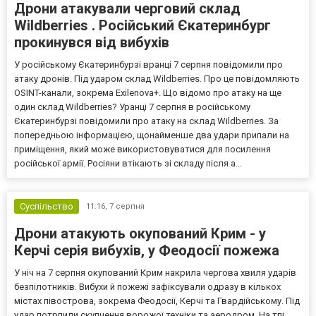
Дрони атакували черговий склад
Wildberries . Російський Єкатеринбург
прокинувся від вибухів
У російському Єкатеринбурзі вранці 7 серпня повідомили про
атаку дронів. Під ударом склад Wildberries. Про це повідомляють
OSINT-канали, зокрема Exilenova+. Що відомо про атаку на ще
один склад Wildberries? Уранці 7 серпня в російському
Єкатеринбурзі повідомили про атаку на склад Wildberries. За
попередньою інформацією, щонайменше два удари припали на
приміщення, який може використовуватися для посилення
російської армії. Росіяни втікають зі складу після а...
Суспільство
11:16,
7 серпня
Дрони атакують окупований Крим - у
Керчі серія вибухів, у Феодосії пожежа
У ніч на 7 серпня окупований Крим накрила чергова хвиля ударів
безпілотників. Вибухи й пожежі зафіксували одразу в кількох
містах півострова, зокрема Феодосії, Керчі та Гвардійському. Під
удар потрпили скупчення ворожої техніки та аеродром. На тлі