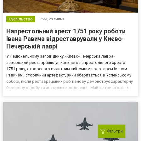
Суспільство
08:33,
28 липня
Напрестольний хрест 1751 року роботи
Івана Равича відреставрували у Києво-
Печерській лаврі
У Національному заповіднику «Києво-Печерська лавра»
завершили реставрацію унікального напрестольного хреста
1751 року, створеного видатним київським золотарем Іваном
Равичем. Історичний артефакт, який зберігається в Успенському
соборі, після реставраційних робіт знову демонструє характерну
барокову оздобу та авторське золочення. Майже три століття
історії Хрест виготовили у 1751 році на замовлення
ієросхимонаха Івана Зеленія. На срібній оправі збереглося і...
Фільтри