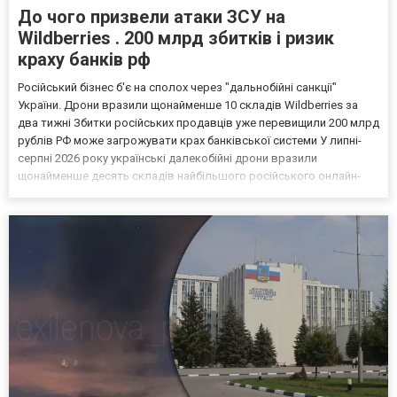
До чого призвели атаки ЗСУ на
Wildberries . 200 млрд збитків і ризик
краху банків рф
Російський бізнес б'є на сполох через "дальнобійні санкції"
України. Дрони вразили щонайменше 10 складів Wildberries за
два тижні Збитки російських продавців уже перевищили 200 млрд
рублів РФ може загрожувати крах банківської системи У липні-
серпні 2026 року українські далекобійні дрони вразили
щонайменше десять складів найбільшого російського онлайн-
рітейлера Wildberries, спровокувавши масштабні пожежі. Поки
Кремль заперечує роль компанії в постачанні тов...