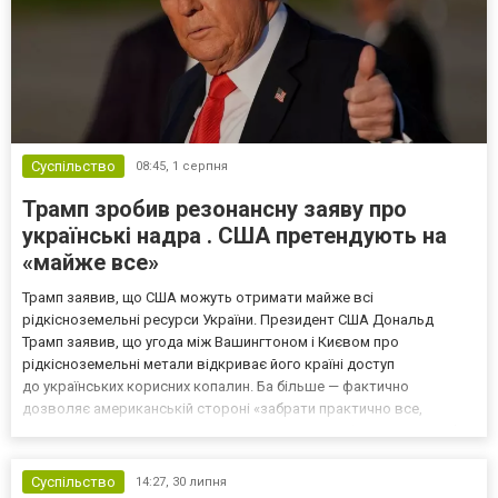
Суспільство
08:45,
1 серпня
Трамп зробив резонансну заяву про
українські надра . США претендують на
«майже все»
Трамп заявив, що США можуть отримати майже всі
рідкісноземельні ресурси України. Президент США Дональд
Трамп заявив, що угода між Вашингтоном і Києвом про
рідкісноземельні метали відкриває його країні доступ
до українських корисних копалин. Ба більше — фактично
дозволяє американській стороні «забрати практично все,
що захочуть». Про це Трамп заявив під час телефонного інтерв’ю
America’s Voice Live. За його словами, угода може виявитися
значно ціннішою, ніж...
Суспільство
14:27,
30 липня