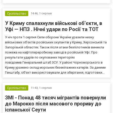
Суспільство
14:46,
1 серпня
У Криму спалахнули військові об’єкти, в
Уфі — НПЗ . Нічні удари по Росії та ТОТ
У ніч проти 1 серпня Сили оборони України уразили низку
військових об’єктів російських окупантів у Криму, Херсонській та
Запорізькій областях. Також після атаки безпілотників виникла
пожежа на нафтопереробному заводі в російській Уфі. Про
результати ударів по окупованих територіях
повідомив Генеральний штаб ЗСУ. У районі Чорноморського в
Криму уражено склад морських безекіпажних катерів. За даними
Генштабу, об’єкт використовували для зберігання, підготовки...
Суспільство
11:43,
1 серпня
ЗМІ - Понад 48 тисяч мігрантів повернули
до Марокко після масового прориву до
іспанської Сеути