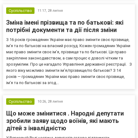
Суспільство
11:17,
28 липня
Зміна імені прізвища та по батькові: які
потрібні документи та дії після зміни
З 16 років громадянин України має право змінити своє прізвище,
ім'я та по батькові на власний розсуд. Кожен громадянин України
має право змінити своє ім’я, прізвище та по батькові. Це право
закріплене законодавством, а сам процес є доволі чітким та
зрозумілим. Про це нагадало Управління державної реєстрації. З
якого віку можливо змінити ім’я/прізвище/по батькові? З 14
років — громадянин України має право змінити своє прізвище,
ім’я та по батькові за згод...
Суспільство
10:26,
28 липня
Що може змінитися . Народні депутати
зробили заяву щодо воїнів, які мають
дітей з інвалідністю
У Верховній Раді частина депутатів готова підтримати