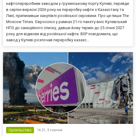
нафтопереробним заводом у грузинському порту Кулеві, перейде
в серпні-вересні 2026 року на переробку нафти з Казахстану та
Лівії, припинивши закупівлі російської сировини. Про це пише The
Moscow Times. Євросоюз у рамках 21-го пакету вніс Кулевський
НПЗ до санкційного списку, давши йому термін до 25 січня 2027
року для відмови від російської нафти. BSP повідомила, що
завод у Кулеві розпочав переробку казахс...
Суспільство
16:21,
3 серпня