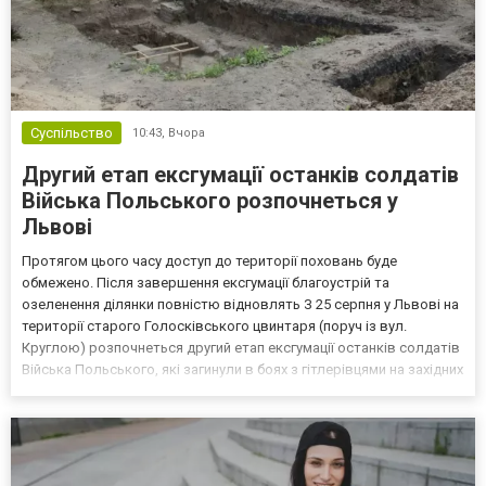
Суспільство
10:43,
Вчора
Другий етап ексгумації останків солдатів
Війська Польського розпочнеться у
Львові
Протягом цього часу доступ до території поховань буде
обмежено. Після завершення ексгумації благоустрій та
озеленення ділянки повністю відновлять З 25 серпня у Львові на
території старого Голосківського цвинтаря (поруч із вул.
Круглою) розпочнеться другий етап ексгумації останків солдатів
Війська Польського, які загинули в боях з гітлерівцями на західних
околицях Львова у вересні 1939 року. Про це повідомив керівник
виконкому Садового Євген Бойко, пише Чет...