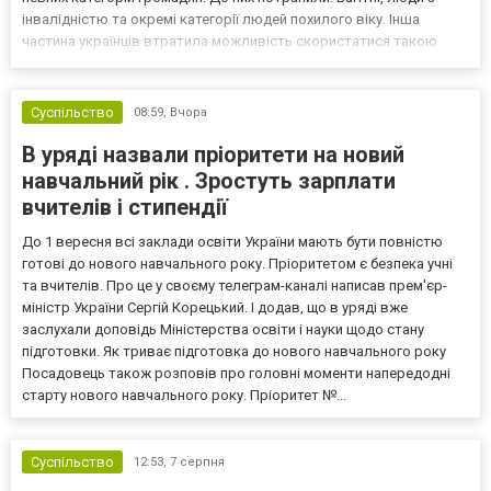
інвалідністю та окремі категорії людей похилого віку. Інша
частина українців втратила можливість скористатися такою
допомогою. Як повідомляє maney.pl, Ліва партія Польщі (Klub
Lewica) 3 липня подали законопроєкт, котри...
Суспільство
08:59,
Вчора
В уряді назвали пріоритети на новий
навчальний рік . Зростуть зарплати
вчителів і стипендії
До 1 вересня всі заклади освіти України мають бути повністю
готові до нового навчального року. Пріоритетом є безпека учні
та вчителів. Про це у своєму телеграм-каналі написав прем'єр-
міністр України Сергій Корецький. І додав, що в уряді вже
заслухали доповідь Міністерства освіти і науки щодо стану
підготовки. Як триває підготовка до нового навчального року
Посадовець також розповів про головні моменти напередодні
старту нового навчального року. Пріоритет №...
Суспільство
12:53,
7 серпня