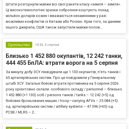
Штати розгорнули майже всі свої ракети класу «земля – земля».
Ці високотехнологічні зразки озброєння коштують понад
мільйон доларів кожен і вважаються незамінними у разі
можливих конфліктів із Китаєм або Росією. Крім того, за даними
іншого джерела, США також запустили майже полов...
Суспільство
10:25,
5 серпня
Близько 1 452 880 окупантів, 12 242 танки,
444 455 БпЛА: втрати ворога на 5 серпня
За минулу добу ЗСУ ліквідували ще 1 130 окупантів, пʼять танків і
65 артилерійських систем. Про це повідомили у Генеральному
штабі ЗСУ. Загальні бойові втрати противника на 5 серпня 2026
року орієнтовно склали: особового складу / personnel – близько
1 452 880 (+1 130) осіб / persons танків / tanks – 12 242 (+5) од.
бойових броньованих машин / troop–carrying AFVs – 25 084 (+5)
од. артилерійських систем / artillery systems – 47 396 (+65) од.
РСЗВ / MLRS – 2...