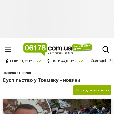
Сьогодні
+21,
EUR:
51,72 грн.
USD:
44,81 грн.
Головна
Новини
Суспільство у Токмаку - новини
+ Повідомити новину