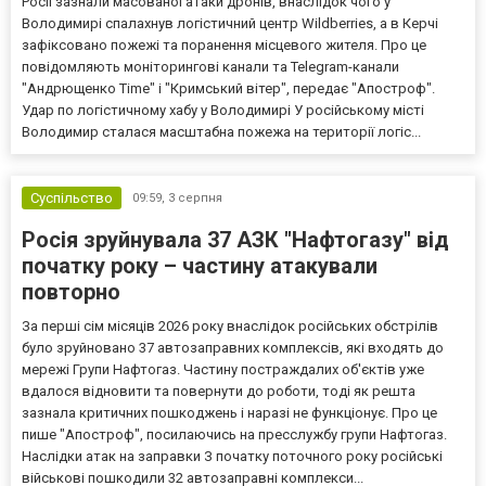
Росії зазнали масованої атаки дронів, внаслідок чого у
Володимирі спалахнув логістичний центр Wildberries, а в Керчі
зафіксовано пожежі та поранення місцевого жителя. Про це
повідомляють моніторингові канали та Telegram-канали
"Андрющенко Time" і "Кримський вітер", передає "Апостроф".
Удар по логістичному хабу у Володимирі У російському місті
Володимир сталася масштабна пожежа на території логіс...
Суспільство
09:59,
3 серпня
Росія зруйнувала 37 АЗК "Нафтогазу" від
початку року – частину атакували
повторно
За перші сім місяців 2026 року внаслідок російських обстрілів
було зруйновано 37 автозаправних комплексів, які входять до
мережі Групи Нафтогаз. Частину постраждалих об'єктів уже
вдалося відновити та повернути до роботи, тоді як решта
зазнала критичних пошкоджень і наразі не функціонує. Про це
пише "Апостроф", посилаючись на пресслужбу групи Нафтогаз.
Наслідки атак на заправки З початку поточного року російські
військові пошкодили 32 автозаправні комплекси...