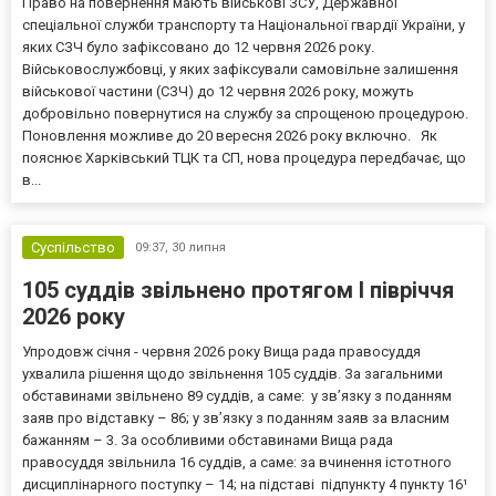
Право на повернення мають військові ЗСУ, Державної
спеціальної служби транспорту та Національної гвардії України, у
яких СЗЧ було зафіксовано до 12 червня 2026 року.
Військовослужбовці, у яких зафіксували самовільне залишення
військової частини (СЗЧ) до 12 червня 2026 року, можуть
добровільно повернутися на службу за спрощеною процедурою.
Поновлення можливе до 20 вересня 2026 року включно. Як
пояснює Харківський ТЦК та СП, нова процедура передбачає, що
в...
Суспільство
09:37,
30 липня
105 суддів звільнено протягом I півріччя
2026 року
Упродовж січня - червня 2026 року Вища рада правосуддя
ухвалила рішення щодо звільнення 105 суддів. За загальними
обставинами звільнено 89 суддів, а саме: у зв’язку з поданням
заяв про відставку – 86; у зв’язку з поданням заяв за власним
бажанням – 3. За особливими обставинами Вища рада
правосуддя звільнила 16 суддів, а саме: за вчинення істотного
дисциплінарного поступку – 14; на підставі підпункту 4 пункту 16¹