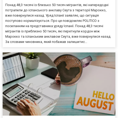
Понад 48,3 тисячі із близько 50 тисяч мігрантів, які напередодні
потрапили до іспанського анклаву Сеута з території Марокко,
вже повернулися назад. Уряд Іспанії заявляє, що ситуація
поступово нормалізується. Про це повідомляє POLITICO з
посиланням на представника уряду Іспанії. Понад 48,3 тисячі
мігрантів із приблизно 50 тисяч, які перетнули кордон між
Марокко та іспанським анклавом Сеута, вже повернулися назад.
За словами чиновника, який побажав залишитис...