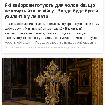
Які заборони готують для чоловіків, що
не хочуть йти на війну . Влада буде брати
ухилянтів у лещата
Влада має намір максимально обмежити у правах ухилянтів з тим,
щоби змусити їх піти на військову службу. Відповідний
законопроект вже готовий, однак його ще не подали до
парламенту. Якщо його ухвалять, то на ухилянтів чекають дуже
жорсткі обмеження. Про це розповіла військова омбудсменка
Ольга Решетилова у коментарі, який вона дала для Радіо
Свобода. За словами омбудсменки, військові, які вже багато
років знаходяться на позиціях, потребують заміни. Адже б...