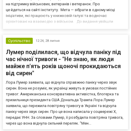
на підтримку військових, ветеранів і ветеранок. Про
це йдеться на сайті інституту. Мета — зібрати в одному місці
ініціативи, які працюють у книжковій галузі та водночас
орієнтовані на взаємодію з військом. До видання увійшли
проєкти, що поєднують книжкову сферу з підтримкою війська:
від популяризації воєнної літератури та книжок,...
Суспільство
12:24,
28 липня
Лумер поділилася, що відчула паніку під
час нічної тривоги - "Не знаю, як люди
майже п'ять років щоночі прокидаються
від сирен"
Лора Лумер заявила, що відчула справжню паніку через звук
сирен. Вона не розуміє, як українці живуть в умовах постійних
тривог. Американська консервативна активістка, блогерка та
прихильниця президента США Дональда Трампа Лора Лумер
заявила, що пережила повітряну тривогу в Україні та відчула
паніку через звук сирен. Про це вона написала у соцмережі X,
передає УНН. За словами Лумер, її розбудила повітряна тривога,
через що вона відчула сильний переляк. "Мен...