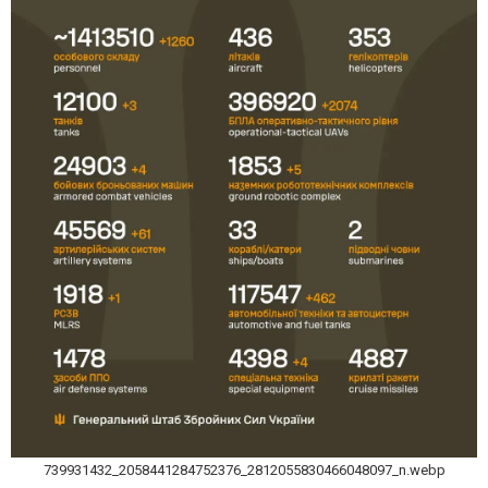
739931432_2058441284752376_2812055830466048097_n.webp