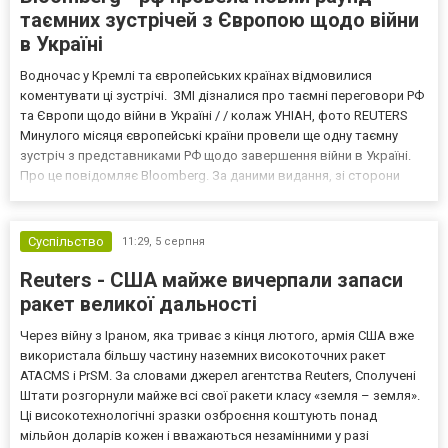
таємних зустрічей з Європою щодо війни
в Україні
Водночас у Кремлі та європейських країнах відмовилися
коментувати ці зустрічі. ЗМІ дізналися про таємні переговори РФ
та Європи щодо війни в Україні / / колаж УНІАН, фото REUTERS
Минулого місяця європейські країни провели ще одну таємну
зустріч з представниками РФ щодо завершення війни в Україні.
Про це повідомляє Bloomberg. За даними видання, зі сторони
Європи до цих переговорів долучилися колишні
високопосадовці Великої Британії, Франції, Німеччини та Р...
Суспільство
11:29,
5 серпня
Reuters - США майже вичерпали запаси
ракет великої дальності
Через війну з Іраном, яка триває з кінця лютого, армія США вже
використала більшу частину наземних високоточних ракет
ATACMS і PrSM. За словами джерел агентства Reuters, Сполучені
Штати розгорнули майже всі свої ракети класу «земля – земля».
Ці високотехнологічні зразки озброєння коштують понад
мільйон доларів кожен і вважаються незамінними у разі