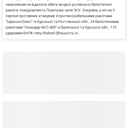
захисникам не вдалося збити жодної російської балістичної
ракети, повідомляють Повітряні сили ЗСУ. Зокрема, у ніч на 5
серпня противник атакував 4 протикорабельними ракетами
"Циркон/Онікс" із Курської та Ростовської обл., 24 балістичними
ракетами "Іскандер-М/С-400" із Брянської та Курської обл., 115
ударними БпЛА типу Shahed (більшість із...