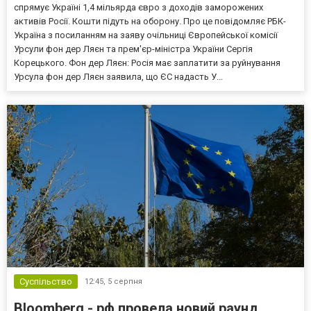
спрямує Україні 1,4 мільярда євро з доходів заморожених
активів Росії. Кошти підуть на оборону. Про це повідомляє РБК-
Україна з посиланням на заяву очільниці Європейської комісії
Урсули фон дер Ляєн та прем'єр-міністра України Сергія
Корецького. Фон дер Ляєн: Росія має заплатити за руйнування
Урсула фон дер Ляєн заявила, що ЄС надасть У...
Суспільство
12:45,
5 серпня
Bloomberg - рф провела новий раунд