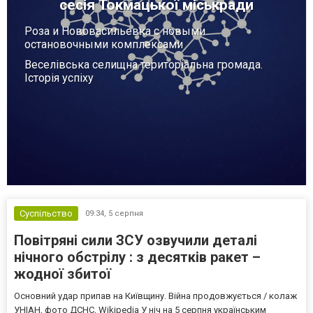
сесія Токмацької міськради
Роза и Нововасильевка с новыми
остановочными комплексами
Веселівська селищна територіальна громада.
Історія успіху
Суспільство
09:34,
5 серпня
Повітряні сили ЗСУ озвучили деталі
нічного обстрілу : з десятків ракет –
жодної збитої
Основний удар припав на Київщину. Війна продовжується / колаж
УНІАН, фото ДСНС, Wikipedia У ніч на 5 серпня українським