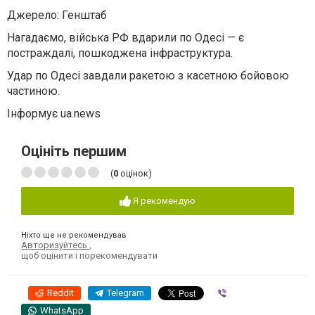
Джерело: Генштаб
Нагадаємо, війська РФ вдарили по Одесі — є
постраждалі, пошкоджена інфраструктура.
Удар по Одесі завдали ракетою з касетною бойовою
частиною.
Інформує ua.news
Оцініть першим
(
0
оцінок)
Я рекомендую
Ніхто ще не рекомендував
Авторизуйтесь
,
щоб оцінити і порекомендувати
Reddit
Telegram
Viber
WhatsApp