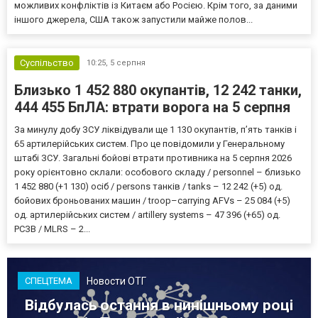
можливих конфліктів із Китаєм або Росією. Крім того, за даними
іншого джерела, США також запустили майже полов...
Суспільство
10:25,
5 серпня
Близько 1 452 880 окупантів, 12 242 танки,
444 455 БпЛА: втрати ворога на 5 серпня
За минулу добу ЗСУ ліквідували ще 1 130 окупантів, пʼять танків і
65 артилерійських систем. Про це повідомили у Генеральному
штабі ЗСУ. Загальні бойові втрати противника на 5 серпня 2026
року орієнтовно склали: особового складу / personnel – близько
1 452 880 (+1 130) осіб / persons танків / tanks – 12 242 (+5) од.
бойових броньованих машин / troop–carrying AFVs – 25 084 (+5)
од. артилерійських систем / artillery systems – 47 396 (+65) од.
РСЗВ / MLRS – 2...
Новости ОТГ
СПЕЦТЕМА
Відбулась остання в нинішньому році