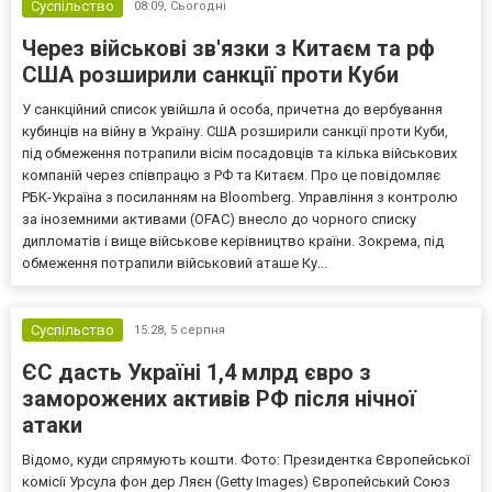
Суспільство
08:09,
Сьогодні
Через військові зв'язки з Китаєм та рф
США розширили санкції проти Куби
У санкційний список увійшла й особа, причетна до вербування
кубинців на війну в Україну. США розширили санкції проти Куби,
під обмеження потрапили вісім посадовців та кілька військових
компаній через співпрацю з РФ та Китаєм. Про це повідомляє
РБК-Україна з посиланням на Bloomberg. Управління з контролю
за іноземними активами (OFAC) внесло до чорного списку
дипломатів і вище військове керівництво країни. Зокрема, під
обмеження потрапили військовий аташе Ку...
Суспільство
15:28,
5 серпня
ЄС дасть Україні 1,4 млрд євро з
заморожених активів РФ після нічної
атаки
Відомо, куди спрямують кошти. Фото: Президентка Європейської
комісії Урсула фон дер Ляєн (Getty Images) Європейський Союз