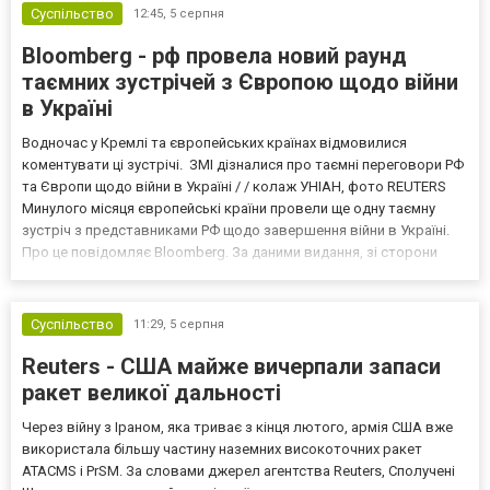
Суспільство
12:45,
5 серпня
Bloomberg - рф провела новий раунд
таємних зустрічей з Європою щодо війни
в Україні
Водночас у Кремлі та європейських країнах відмовилися
коментувати ці зустрічі. ЗМІ дізналися про таємні переговори РФ
та Європи щодо війни в Україні / / колаж УНІАН, фото REUTERS
Минулого місяця європейські країни провели ще одну таємну
зустріч з представниками РФ щодо завершення війни в Україні.
Про це повідомляє Bloomberg. За даними видання, зі сторони
Європи до цих переговорів долучилися колишні
високопосадовці Великої Британії, Франції, Німеччини та Р...
Суспільство
11:29,
5 серпня
Reuters - США майже вичерпали запаси
ракет великої дальності
Через війну з Іраном, яка триває з кінця лютого, армія США вже
використала більшу частину наземних високоточних ракет
ATACMS і PrSM. За словами джерел агентства Reuters, Сполучені