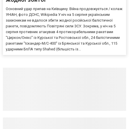
Основний удар припав на Київщину. Війна продовжується / колаж
УНІАН, фото ДСНС, Wikipedia У ніч на 5 серпня українським
захисникам не вдалося збити жодної російської балістичної
ракети, повідомляють Повітряні сили ЗСУ. Зокрема, у ніч на 5
серпня противник атакував 4 протикорабельними ракетами
"Циркон/Онікс" із Курської та Ростовської обл., 24 балістичними
ракетами "Іскандер-М/С-400" із Брянської та Курської обл., 115
ударними БпЛА типу Shahed (більшість із...