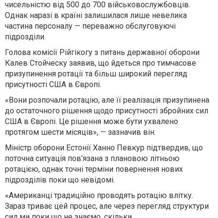
чисельністю від 500 до 700 військовослужбовців.
Однак наразі в країні залишилася лише невелика
частина персоналу — переважно обслуговуючі
підрозділи.
Голова комісії Рійгікогу з питань державної оборони
Калев Стойческу заявив, що йдеться про тимчасове
призупинення ротації та більш широкий перегляд
присутності США в Європі.
«Вони розпочали ротацію, але її реалізація призупинена
до остаточного рішення щодо присутності збройних сил
США в Європі. Це рішення може бути ухвалено
протягом шести місяців», — зазначив він.
Міністр оборони Естонії Ханно Певкур підтвердив, що
поточна ситуація пов’язана з плановою літньою
ротацією, однак точні терміни повернення нових
підрозділів поки що невідомі.
«Американці традиційно проводять ротацію влітку.
Зараз триває цей процес, але через перегляд структури
сил ми поки що не знаємо, скільки