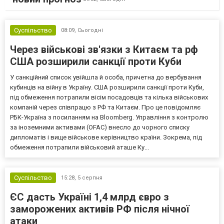
Суспільство
08:09,
Сьогодні
Через військові зв'язки з Китаєм та рф
США розширили санкції проти Куби
У санкційний список увійшла й особа, причетна до вербування
кубинців на війну в Україну. США розширили санкції проти Куби,
під обмеження потрапили вісім посадовців та кілька військових
компаній через співпрацю з РФ та Китаєм. Про це повідомляє
РБК-Україна з посиланням на Bloomberg. Управління з контролю
за іноземними активами (OFAC) внесло до чорного списку
дипломатів і вище військове керівництво країни. Зокрема, під
обмеження потрапили військовий аташе Ку...
Суспільство
15:28,
5 серпня
ЄС дасть Україні 1,4 млрд євро з
заморожених активів РФ після нічної
атаки