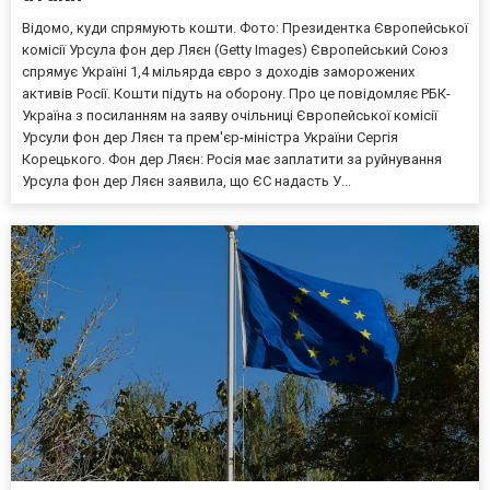
Відомо, куди спрямують кошти. Фото: Президентка Європейської
комісії Урсула фон дер Ляєн (Getty Images) Європейський Союз
спрямує Україні 1,4 мільярда євро з доходів заморожених
активів Росії. Кошти підуть на оборону. Про це повідомляє РБК-
Україна з посиланням на заяву очільниці Європейської комісії
Урсули фон дер Ляєн та прем'єр-міністра України Сергія
Корецького. Фон дер Ляєн: Росія має заплатити за руйнування
Урсула фон дер Ляєн заявила, що ЄС надасть У...