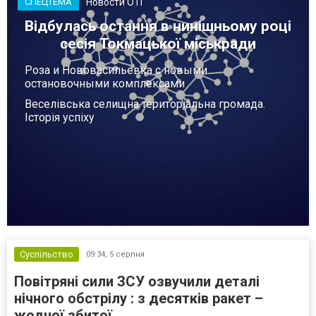
Новости ОТГ
СПЕЦТЕМА
Відбулась остання в нинішньому році
сесія Токмацької міськради
Роза и Нововасильевка с новыми
остановочными комплексами
Веселівська селищна територіальна громада.
Історія успіху
Суспільство
09:34,
5 серпня
Повітряні сили ЗСУ озвучили деталі
нічного обстрілу : з десятків ракет –
жодної збитої