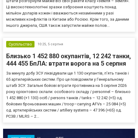
Штати розгорнули майже всі свої ракети класу «земля – земля».
Ці високотехнологічні зразки озброєння коштують понад
мільйон доларів кожен і вважаються незамінними у разі
можливих конфліктів із Китаєм або Росією. Крім того, за даними
іншого джерела, США також запустили майже полов...
Суспільство
10:25,
5 серпня
Близько 1 452 880 окупантів, 12 242 танки,
444 455 БпЛА: втрати ворога на 5 серпня
За минулу добу ЗСУ ліквідували ще 1 130 окупантів, пʼять танків і
65 артилерійських систем. Про це повідомили у Генеральному
штабі ЗСУ. Загальні бойові втрати противника на 5 серпня 2026
року орієнтовно склали: особового складу / personnel – близько
1 452 880 (+1 130) осіб / persons танків / tanks – 12 242 (+5) од.
бойових броньованих машин / troop–carrying AFVs – 25 084 (+5)
од. артилерійських систем / artillery systems – 47 396 (+65) од.
РСЗВ / MLRS – 2...