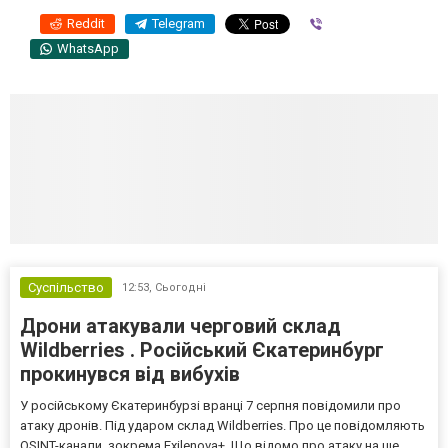
Reddit
Telegram
Viber
WhatsApp
Суспільство
12:53,
Сьогодні
Дрони атакували черговий склад
Wildberries . Російський Єкатеринбург
прокинувся від вибухів
У російському Єкатеринбурзі вранці 7 серпня повідомили про
атаку дронів. Під ударом склад Wildberries. Про це повідомляють
OSINT-канали, зокрема Exilenova+. Що відомо про атаку на ще