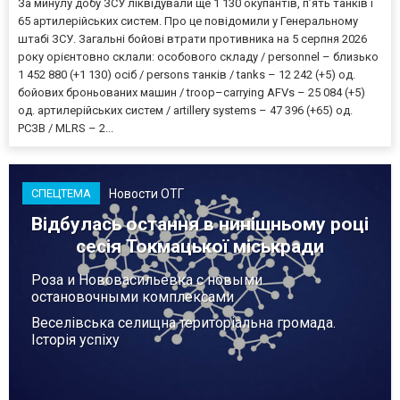
За минулу добу ЗСУ ліквідували ще 1 130 окупантів, пʼять танків і
65 артилерійських систем. Про це повідомили у Генеральному
штабі ЗСУ. Загальні бойові втрати противника на 5 серпня 2026
року орієнтовно склали: особового складу / personnel – близько
1 452 880 (+1 130) осіб / persons танків / tanks – 12 242 (+5) од.
бойових броньованих машин / troop–carrying AFVs – 25 084 (+5)
од. артилерійських систем / artillery systems – 47 396 (+65) од.
РСЗВ / MLRS – 2...
Новости ОТГ
СПЕЦТЕМА
Відбулась остання в нинішньому році
сесія Токмацької міськради
Роза и Нововасильевка с новыми
остановочными комплексами
Веселівська селищна територіальна громада.
Історія успіху