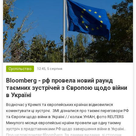
Суспільство
12:45,
5 серпня
Bloomberg - рф провела новий раунд
таємних зустрічей з Європою щодо війни
в Україні
Водночас у Кремлі та європейських країнах відмовилися
коментувати ці зустрічі. ЗМІ дізналися про таємні переговори РФ
та Європи щодо війни в Україні / / колаж УНІАН, фото REUTERS
Минулого місяця європейські країни провели ще одну таємну
зустріч з представниками РФ щодо завершення війни в Україні.
Про це повідомляє Bloomberg. За даними видання, зі сторони