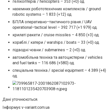
гелікоптерів / helicopters – 353 (+0) од.
наземних робототехнічних комплексів / ground
robotic systems – 1 833 (+12) од.
БПЛА оперативно–тактичного рівня / UAV
operational–tactical level – 392 717 (+1 979) од.
крилаті ракети / cruise missiles – 4 850 (+3) од.
кораблі / катери / warships / boats – 33 (+0) од.
підводні човни / submarines – 2 (+0) од.
автомобільна техніка та автоцистерни / vehicles
and fuel tanks – 116 686 (+580) од.
спеціальна техніка / special equipment – 4 389 (+4)
од.
Дані уточнюються.
Інформує v-variant.com.ua