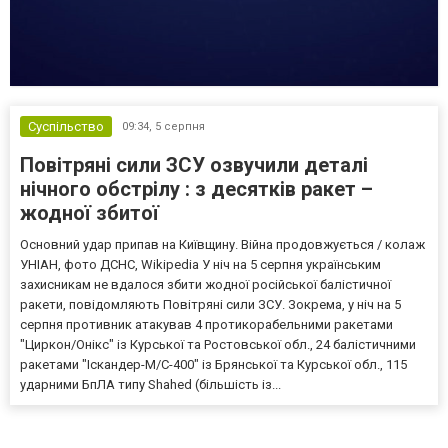
Суспільство
09:34,
5 серпня
Повітряні сили ЗСУ озвучили деталі
нічного обстрілу : з десятків ракет –
жодної збитої
Основний удар припав на Київщину. Війна продовжується / колаж
УНІАН, фото ДСНС, Wikipedia У ніч на 5 серпня українським
захисникам не вдалося збити жодної російської балістичної
ракети, повідомляють Повітряні сили ЗСУ. Зокрема, у ніч на 5
серпня противник атакував 4 протикорабельними ракетами
"Циркон/Онікс" із Курської та Ростовської обл., 24 балістичними
ракетами "Іскандер-М/С-400" із Брянської та Курської обл., 115
ударними БпЛА типу Shahed (більшість із...