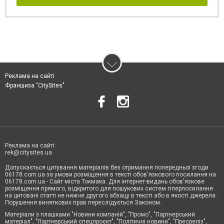
Реклама на сайті
Франшиза "CitySites"
Реклама на сайті:
rek@citysites.ua
Допускається цитування матеріалів без отримання попередньої згоди
06178.com.ua за умови розміщення в тексті обов'язкового посилання на
06178.com.ua - Сайт міста Токмака. Для інтернет-видань обов'язкове
розміщення прямого, відкритого для пошукових систем гіперпосилання
на цитовані статті не нижче другого абзацу в тексті або в якості джерела.
Порушення виняткових прав переслідується Законом.
Матеріали з плашками "Новини компаній", "Промо", "Партнерський
матеріал", "Партнерський спецпроєкт", "Політичні новини", "Пресреліз",