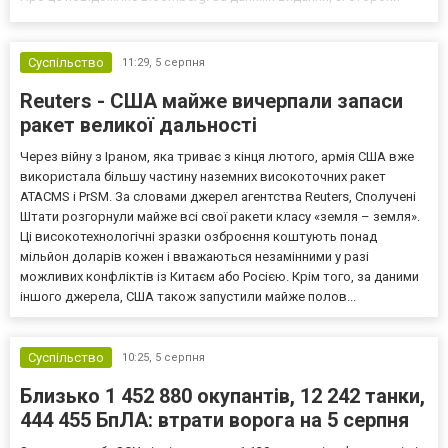
Європи до цих переговорів долучилися колишні
високопосадовці Великої Британії, Франції, Німеччини та Р...
Суспільство
11:29,
5 серпня
Reuters - США майже вичерпали запаси
ракет великої дальності
Через війну з Іраном, яка триває з кінця лютого, армія США вже
використала більшу частину наземних високоточних ракет
ATACMS і PrSM. За словами джерел агентства Reuters, Сполучені
Штати розгорнули майже всі свої ракети класу «земля – земля».
Ці високотехнологічні зразки озброєння коштують понад
мільйон доларів кожен і вважаються незамінними у разі
можливих конфліктів із Китаєм або Росією. Крім того, за даними
іншого джерела, США також запустили майже полов...
Суспільство
10:25,
5 серпня
Близько 1 452 880 окупантів, 12 242 танки,
444 455 БпЛА: втрати ворога на 5 серпня