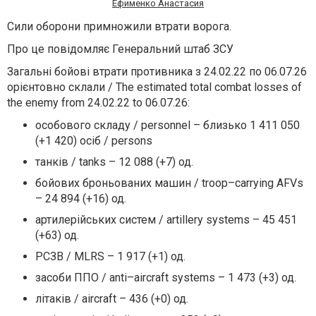
Ефименко Анастасия
Сили оборони примножили втрати ворога.
Про це повідомляє Генеральний штаб ЗСУ
Загальні бойові втрати противника з 24.02.22 по 06.07.26
орієнтовно склали / The estimated total combat losses of
the enemy from 24.02.22 to 06.07.26:
особового складу / personnel – близько 1 411 050
(+1 420) осіб / persons
танків / tanks – 12 088 (+7) од.
бойових броньованих машин / troop–carrying AFVs
– 24 894 (+16) од.
артилерійських систем / artillery systems – 45 451
(+63) од.
РСЗВ / MLRS – 1 917 (+1) од.
засоби ППО / anti–aircraft systems – 1 473 (+3) од.
літаків / aircraft – 436 (+0) од.