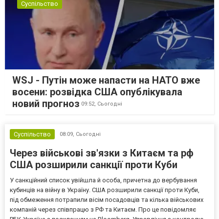
Суспільство
WSJ - Путін може напасти на НАТО вже
восени: розвідка США опублікувала
новий прогноз
09:52,
Сьогодні
Суспільство
08:09,
Сьогодні
Через військові зв'язки з Китаєм та рф
США розширили санкції проти Куби
У санкційний список увійшла й особа, причетна до вербування
кубинців на війну в Україну. США розширили санкції проти Куби,
під обмеження потрапили вісім посадовців та кілька військових
компаній через співпрацю з РФ та Китаєм. Про це повідомляє