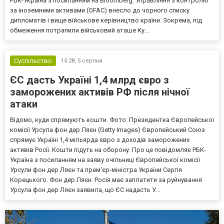
РБК-Україна з посиланням на Bloomberg. Управління з контролю
за іноземними активами (OFAC) внесло до чорного списку
дипломатів і вище військове керівництво країни. Зокрема, під
обмеження потрапили військовий аташе Ку...
Суспільство
15:28,
5 серпня
ЄС дасть Україні 1,4 млрд євро з
заморожених активів РФ після нічної
атаки
Відомо, куди спрямують кошти. Фото: Президентка Європейської
комісії Урсула фон дер Ляєн (Getty Images) Європейський Союз
спрямує Україні 1,4 мільярда євро з доходів заморожених
активів Росії. Кошти підуть на оборону. Про це повідомляє РБК-
Україна з посиланням на заяву очільниці Європейської комісії
Урсули фон дер Ляєн та прем'єр-міністра України Сергія
Корецького. Фон дер Ляєн: Росія має заплатити за руйнування
Урсула фон дер Ляєн заявила, що ЄС надасть У...