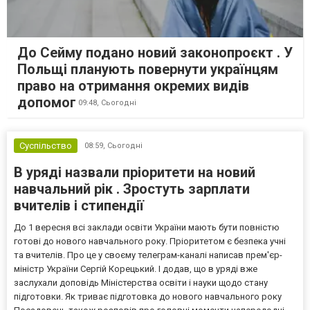
До Сейму подано новий законопроєкт . У
Польщі планують повернути українцям
право на отримання окремих видів
допомог
09:48,
Сьогодні
Суспільство
08:59,
Сьогодні
В уряді назвали пріоритети на новий
навчальний рік . Зростуть зарплати
вчителів і стипендії
До 1 вересня всі заклади освіти України мають бути повністю
готові до нового навчального року. Пріоритетом є безпека учні
та вчителів. Про це у своєму телеграм-каналі написав прем'єр-
міністр України Сергій Корецький. І додав, що в уряді вже
заслухали доповідь Міністерства освіти і науки щодо стану
підготовки. Як триває підготовка до нового навчального року