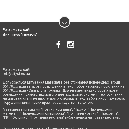
Реклама на сайті
Франшиза "CitySites"
Реклама на сайті:
rek@citysites.ua
Допускається цитування матеріалів без отримання попередньої згоди
06178.com.ua за умови розміщення в тексті обов'язкового посилання на
06178.com.ua - Сайт міста Токмака. Для інтернет-видань обов'язкове
розміщення прямого, відкритого для пошукових систем гіперпосилання
на цитовані статті не нижче другого абзацу в тексті або в якості джерела.
Порушення виняткових прав переслідується Законом.
Матеріали з плашками "Новини компаній", "Промо", "Партнерський
матеріал", "Партнерський спецпроєкт", "Політичні новини", "Пресреліз",
"PR", "Офіційно", "Політична реклама" публікуються на правах реклами.
Політика конфіденційності
Правила сайту
Правила