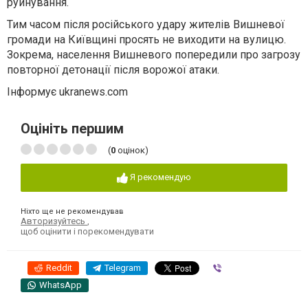
руйнування.
Тим часом після російського удару жителів Вишневої
громади на Київщині просять не виходити на вулицю.
Зокрема, населення Вишневого попередили про загрозу
повторної детонації після ворожої атаки.
Інформує ukranews.com
Оцініть першим
(
0
оцінок)
Я рекомендую
Ніхто ще не рекомендував
Авторизуйтесь
,
щоб оцінити і порекомендувати
Reddit
Telegram
Viber
WhatsApp