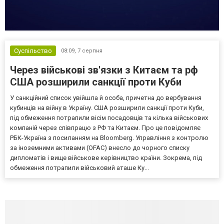
Суспільство
08:09,
7 серпня
Через військові зв'язки з Китаєм та рф
США розширили санкції проти Куби
У санкційний список увійшла й особа, причетна до вербування
кубинців на війну в Україну. США розширили санкції проти Куби,
під обмеження потрапили вісім посадовців та кілька військових
компаній через співпрацю з РФ та Китаєм. Про це повідомляє
РБК-Україна з посиланням на Bloomberg. Управління з контролю
за іноземними активами (OFAC) внесло до чорного списку
дипломатів і вище військове керівництво країни. Зокрема, під
обмеження потрапили військовий аташе Ку...