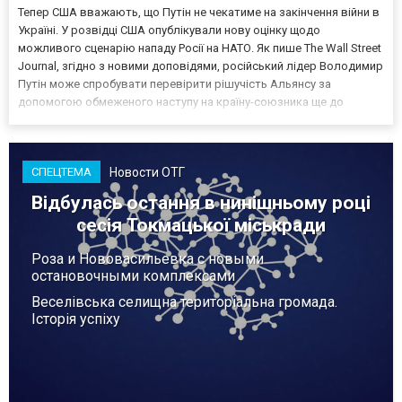
Тепер США вважають, що Путін не чекатиме на закінчення війни в
Україні. У розвідці США опублікували нову оцінку щодо
можливого сценарію нападу Росії на НАТО. Як пише The Wall Street
Journal, згідно з новими доповідями, російський лідер Володимир
Путін може спробувати перевірити рішучість Альянсу за
допомогою обмеженого наступу на країну-союзника ще до
закінчення війни в Україні. Ці нові оцінки з’явилися на тлі нестачі
деяких критично важливих боєприпасів,...
Новости ОТГ
СПЕЦТЕМА
Відбулась остання в нинішньому році
сесія Токмацької міськради
Роза и Нововасильевка с новыми
остановочными комплексами
Веселівська селищна територіальна громада.
Історія успіху