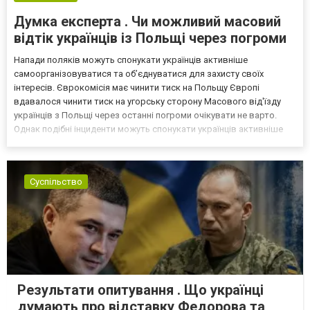
Думка експерта . Чи можливий масовий
відтік українців із Польщі через погроми
Напади поляків можуть спонукати українців активніше
самоорганізовуватися та об’єднуватися для захисту своїх
інтересів. Єврокомісія має чинити тиск на Польщу Європі
вдавалося чинити тиск на угорську сторону Масового від'їзду
українців з Польщі через останні погроми очікувати не варто.
Однак подібні інциденти можуть спонукати українців активніше
самоорганізовуватися та об’єднуватися для захисту своїх
інтересів. Таку думку висловив директор Центру досліджень...
Суспільство
Результати опитування . Що українці
думають про відставку Федорова та