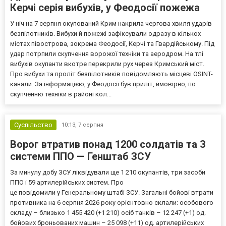
Керчі серія вибухів, у Феодосії пожежа
У ніч на 7 серпня окупований Крим накрила чергова хвиля ударів
безпілотників. Вибухи й пожежі зафіксували одразу в кількох
містах півострова, зокрема Феодосії, Керчі та Гвардійському. Під
удар потрпили скупчення ворожої техніки та аеродром. На тлі
вибухів окупанти вкотре перекрили рух через Кримський міст.
Про вибухи та проліт безпілотників повідомляють місцеві OSINT-
канали. За інформацією, у Феодосії був приліт, ймовірно, по
скупченню техніки в районі кол...
Суспільство
10:13,
7 серпня
Ворог втратив понад 1200 солдатів та 3
системи ППО — Генштаб ЗСУ
За минулу добу ЗСУ ліквідували ще 1 210 окупантів, три засоби
ППО і 59 артилерійських систем. Про
це повідомили у Генеральному штабі ЗСУ. Загальні бойові втрати
противника на 6 серпня 2026 року орієнтовно склали: особового
складу – близько 1 455 420 (+1 210) осіб танків – 12 247 (+1) од.
бойових броньованих машин – 25 098 (+11) од. артилерійських