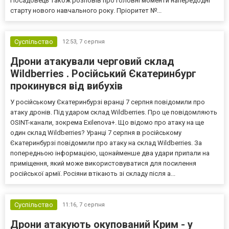
Посадовець також розповів про головні моменти напередодні
старту нового навчального року. Пріоритет №...
Суспільство
12:53,
7 серпня
Дрони атакували черговий склад
Wildberries . Російський Єкатеринбург
прокинувся від вибухів
У російському Єкатеринбурзі вранці 7 серпня повідомили про
атаку дронів. Під ударом склад Wildberries. Про це повідомляють
OSINT-канали, зокрема Exilenova+. Що відомо про атаку на ще
один склад Wildberries? Уранці 7 серпня в російському
Єкатеринбурзі повідомили про атаку на склад Wildberries. За
попередньою інформацією, щонайменше два удари припали на
приміщення, який може використовуватися для посилення
російської армії. Росіяни втікають зі складу після а...
Суспільство
11:16,
7 серпня
Дрони атакують окупований Крим - у