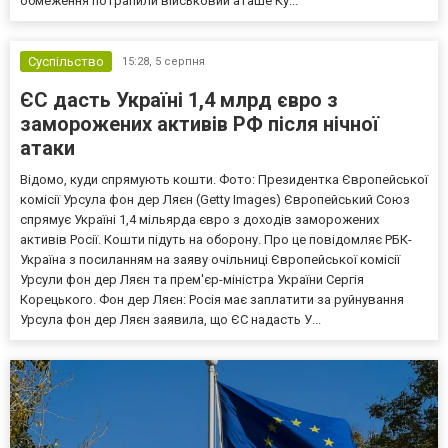
обмеження потрапили військовий аташе Ку...
Суспільство
15:28,
5 серпня
ЄС дасть Україні 1,4 млрд євро з
заморожених активів РФ після нічної
атаки
Відомо, куди спрямують кошти. Фото: Президентка Європейської
комісії Урсула фон дер Ляєн (Getty Images) Європейський Союз
спрямує Україні 1,4 мільярда євро з доходів заморожених
активів Росії. Кошти підуть на оборону. Про це повідомляє РБК-
Україна з посиланням на заяву очільниці Європейської комісії
Урсули фон дер Ляєн та прем'єр-міністра України Сергія
Корецького. Фон дер Ляєн: Росія має заплатити за руйнування
Урсула фон дер Ляєн заявила, що ЄС надасть У...