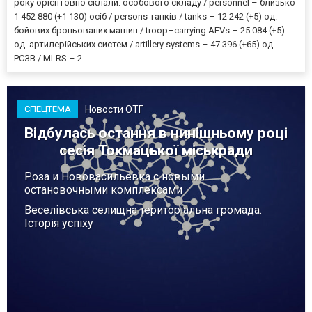
року орієнтовно склали: особового складу / personnel – близько
1 452 880 (+1 130) осіб / persons танків / tanks – 12 242 (+5) од.
бойових броньованих машин / troop–carrying AFVs – 25 084 (+5)
од. артилерійських систем / artillery systems – 47 396 (+65) од.
РСЗВ / MLRS – 2...
Новости ОТГ
СПЕЦТЕМА
Відбулась остання в нинішньому році
сесія Токмацької міськради
Роза и Нововасильевка с новыми
остановочными комплексами
Веселівська селищна територіальна громада.
Історія успіху