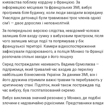
князівства поблизу кордону з Францією. За
інформацією місцевих та французьких ЗМІ, вибух
прогримів біля будинку, коли люди заходили всередину.
Унаслідок детонації були травмовані троє членів однієї
сім’ї — двоє дорослих і неповнолітній.
За попередньою версією слідства, невідомий чоловік
залишив біля входу сумку з вибуховим пристроєм, після
чого залишив місце події та попрямував у бік
французької території. Камери відеоспостереження
зафіксували підозрюваного, а поліція Монако та Франції
розпочала спільні заходи з його пошуку.
Серед постраждалих називають Вадима Єрмолаєва —
підприємця, який тривалий час входив до переліку
найбільших бізнесменів України. За даними ЗМІ, він і
його дружина отримали важкі травми та перебувають у
критичному стані. Підліток, який також постраждав під
час вибуху, був госпіталізований окремо.
Вибух викликав значний резонанс у Монако, де подібні
злочини є надзвичайно рідкісними. Представники влади