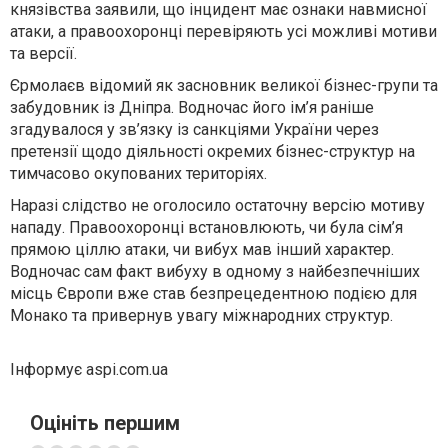
князівства заявили, що інцидент має ознаки навмисної
атаки, а правоохоронці перевіряють усі можливі мотиви
та версії.
Єрмолаєв відомий як засновник великої бізнес-групи та
забудовник із Дніпра. Водночас його ім’я раніше
згадувалося у зв’язку із санкціями України через
претензії щодо діяльності окремих бізнес-структур на
тимчасово окупованих територіях.
Наразі слідство не оголосило остаточну версію мотиву
нападу. Правоохоронці встановлюють, чи була сім’я
прямою ціллю атаки, чи вибух мав інший характер.
Водночас сам факт вибуху в одному з найбезпечніших
місць Європи вже став безпрецедентною подією для
Монако та привернув увагу міжнародних структур.
Інформує aspi.com.ua
Оцініть першим