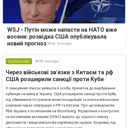
WSJ - Путін може напасти на НАТО вже
восени: розвідка США опублікувала
новий прогноз
09:52,
Сьогодні
Суспільство
08:09,
Сьогодні
Через військові зв'язки з Китаєм та рф
США розширили санкції проти Куби
У санкційний список увійшла й особа, причетна до вербування
кубинців на війну в Україну. США розширили санкції проти Куби,
під обмеження потрапили вісім посадовців та кілька військових
компаній через співпрацю з РФ та Китаєм. Про це повідомляє
РБК-Україна з посиланням на Bloomberg. Управління з контролю
за іноземними активами (OFAC) внесло до чорного списку
дипломатів і вище військове керівництво країни. Зокрема, під