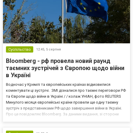
Суспільство
12:45,
5 серпня
Bloomberg - рф провела новий раунд
таємних зустрічей з Європою щодо війни
в Україні
Водночас у Кремлі та європейських країнах відмовилися
коментувати ці зустрічі. ЗМІ дізналися про таємні переговори РФ
та Європи щодо війни в Україні / / колаж УНІАН, фото REUTERS
Минулого місяця європейські країни провели ще одну таємну
зустріч з представниками РФ щодо завершення війни в Україні.
Про це повідомляє Bloomberg. За даними видання, зі сторони
Європи до цих переговорів долучилися колишні
високопосадовці Великої Британії, Франції, Німеччини та Р...