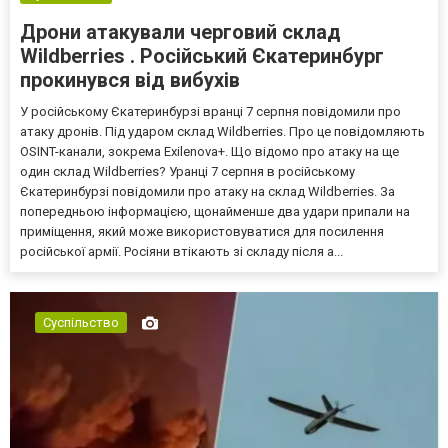
Дрони атакували черговий склад
Wildberries . Російський Єкатеринбург
прокинувся від вибухів
У російському Єкатеринбурзі вранці 7 серпня повідомили про
атаку дронів. Під ударом склад Wildberries. Про це повідомляють
OSINT-канали, зокрема Exilenova+. Що відомо про атаку на ще
один склад Wildberries? Уранці 7 серпня в російському
Єкатеринбурзі повідомили про атаку на склад Wildberries. За
попередньою інформацією, щонайменше два удари припали на
приміщення, який може використовуватися для посилення
російської армії. Росіяни втікають зі складу після а...
Суспільство