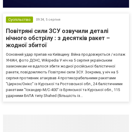
Суспільство
09:34,
5 серпня
Повітряні сили ЗСУ озвучили деталі
нічного обстрілу : з десятків ракет –
жодної збитої
Основний удар припав на Київщину. Війна продовжується / колаж
УНІАН, фото ДСНС, Wikipedia У ніч на 5 серпня українським
захисникам не вдалося збити жодної російської балістичної
ракети, повідомляють Повітряні сили ЗСУ. Зокрема, у ніч на 5
серпня противник атакував 4 протикорабельними ракетами
"Циркон/Онікс" із Курської та Ростовської обл., 24 балістичними
ракетами "Іскандер-М/С-400" із Брянської та Курської обл., 115
ударними БпЛА типу Shahed (більшість із...