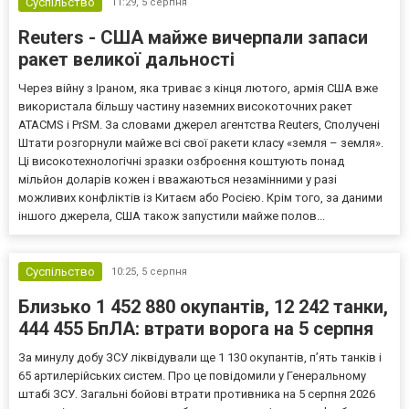
Суспільство
11:29,
5 серпня
Reuters - США майже вичерпали запаси
ракет великої дальності
Через війну з Іраном, яка триває з кінця лютого, армія США вже
використала більшу частину наземних високоточних ракет
ATACMS і PrSM. За словами джерел агентства Reuters, Сполучені
Штати розгорнули майже всі свої ракети класу «земля – земля».
Ці високотехнологічні зразки озброєння коштують понад
мільйон доларів кожен і вважаються незамінними у разі
можливих конфліктів із Китаєм або Росією. Крім того, за даними
іншого джерела, США також запустили майже полов...
Суспільство
10:25,
5 серпня
Близько 1 452 880 окупантів, 12 242 танки,
444 455 БпЛА: втрати ворога на 5 серпня
За минулу добу ЗСУ ліквідували ще 1 130 окупантів, пʼять танків і
65 артилерійських систем. Про це повідомили у Генеральному
штабі ЗСУ. Загальні бойові втрати противника на 5 серпня 2026