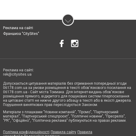
Реклама на сайті
Франшиза "CitySites"
Реклама на сайті:
rek@citysites.ua
Допускається цитування матеріалів без отримання попередньої згоди
06178.com.ua за умови розміщення в тексті обов'язкового посилання на
06178.com.ua - Сайт міста Токмака. Для інтернет-видань обов'язкове
розміщення прямого, відкритого для пошукових систем гіперпосилання
на цитовані статті не нижче другого абзацу в тексті або в якості джерела.
Порушення виняткових прав переслідується Законом.
Матеріали з плашками "Новини компаній", "Промо", "Партнерський
матеріал", "Партнерський спецпроєкт", "Політичні новини", "Пресреліз",
"PR", "Офіційно", "Політична реклама" публікуються на правах реклами.
Політика конфіденційності
Правила сайту
Правила