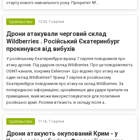
старту нового навчального року. Пріоритет №...
Суспільство
12:53,
7 серпня
Дрони атакували черговий склад
Wildberries . Російський Єкатеринбург
прокинувся від вибухів
У російському Єкатеринбурзі вранці 7 серпня повідомили про
атаку дронів. Під ударом склад Wildberries. Про це повідомляють
OSINT-канали, зокрема Exilenova+. Що відомо про атаку на ще
один склад Wildberries? Уранці 7 серпня в російському
Єкатеринбурзі повідомили про атаку на склад Wildberries. За
попередньою інформацією, щонайменше два удари припали на
приміщення, який може використовуватися для посилення
російської армії. Росіяни втікають зі складу після а...
Суспільство
11:16,
7 серпня
Дрони атакують окупований Крим - у