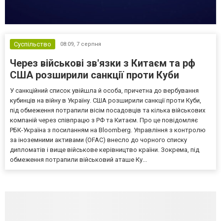
Суспільство
08:09,
7 серпня
Через військові зв'язки з Китаєм та рф
США розширили санкції проти Куби
У санкційний список увійшла й особа, причетна до вербування
кубинців на війну в Україну. США розширили санкції проти Куби,
під обмеження потрапили вісім посадовців та кілька військових
компаній через співпрацю з РФ та Китаєм. Про це повідомляє
РБК-Україна з посиланням на Bloomberg. Управління з контролю
за іноземними активами (OFAC) внесло до чорного списку
дипломатів і вище військове керівництво країни. Зокрема, під
обмеження потрапили військовий аташе Ку...