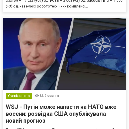
систем – 47 522 (+67) од. РСЗВ – 2 008 (+2) од. засобів ППО – 1 550
(+3) од. наземних робототехнічних комплексі...
Суспільство
09:52,
7 серпня
WSJ - Путін може напасти на НАТО вже
восени: розвідка США опублікувала
новий прогноз