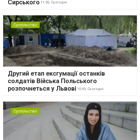
Сирського
11:26,
Сьогодні
Суспільство
Другий етап ексгумації останків
солдатів Війська Польського
розпочнеться у Львові
10:43,
Сьогодні
Суспільство