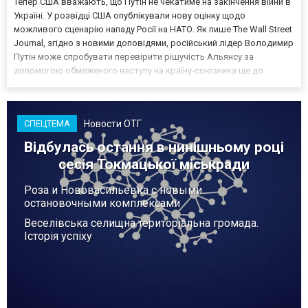
Тепер США вважають, що Путін не чекатиме на закінчення війни в
Україні. У розвідці США опублікували нову оцінку щодо
можливого сценарію нападу Росії на НАТО. Як пише The Wall Street
Journal, згідно з новими доповідями, російський лідер Володимир
Путін може спробувати перевірити рішучість Альянсу за
допомогою обмеженого наступу на країну-союзника ще до
закінчення війни в Україні. Ці нові оцінки з’явилися на тлі нестачі
деяких критично важливих боєприпасів,...
Новости ОТГ
СПЕЦТЕМА
Відбулась остання в нинішньому році
сесія Токмацької міськради
Роза и Нововасильевка с новыми
остановочными комплексами
Веселівська селищна територіальна громада.
Історія успіху