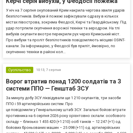
Керчі серія вибухів, у Феодосії пожежа
У ніч на 7 серпня окупований Крим накрила чергова хвиля ударів
безпілотників. Вибухи й пожежі зафіксували одразу в кількох
містах півострова, зокрема Феодосії, Керчі та Гвардійському. Під
удар потрпили скупчення ворожої техніки та аеродром. На тлі
вибухів окупанти вкотре перекрили рух через Кримський міст.
Про вибухи та проліт безпілотників повідомляють місцеві OSINT-
канали. За інформацією, у Феодосії був приліт, ймовірно, по
скупченню техніки в районі кол...
Суспільство
10:13,
7 серпня
Ворог втратив понад 1200 солдатів та 3
системи ППО — Генштаб ЗСУ
За минулу добу ЗСУ ліквідували ще 1 210 окупантів, три засоби
ППО і 59 артилерійських систем. Про
це повідомили у Генеральному штабі ЗСУ. Загальні бойові втрати
противника на 6 серпня 2026 року орієнтовно склали: особового
складу – близько 1 455 420 (+1 210) осіб танків – 12 247 (+1) од.
бойових броньованих машин – 25 098 (+11) од. артилерійських