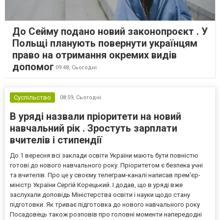
До Сейму подано новий законопроєкт . У
Польщі планують повернути українцям
право на отримання окремих видів
допомог
09:48,
Сьогодні
Суспільство
08:59,
Сьогодні
В уряді назвали пріоритети на новий
навчальний рік . Зростуть зарплати
вчителів і стипендії
До 1 вересня всі заклади освіти України мають бути повністю
готові до нового навчального року. Пріоритетом є безпека учні
та вчителів. Про це у своєму телеграм-каналі написав прем'єр-
міністр України Сергій Корецький. І додав, що в уряді вже
заслухали доповідь Міністерства освіти і науки щодо стану
підготовки. Як триває підготовка до нового навчального року
Посадовець також розповів про головні моменти напередодні