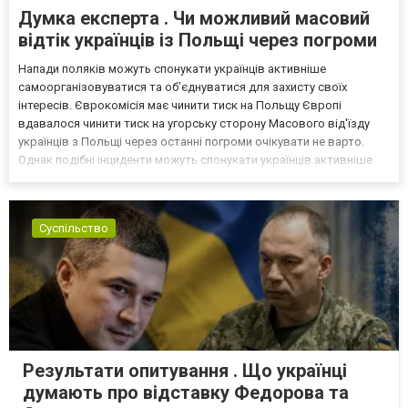
Думка експерта . Чи можливий масовий
відтік українців із Польщі через погроми
Напади поляків можуть спонукати українців активніше
самоорганізовуватися та об’єднуватися для захисту своїх
інтересів. Єврокомісія має чинити тиск на Польщу Європі
вдавалося чинити тиск на угорську сторону Масового від'їзду
українців з Польщі через останні погроми очікувати не варто.
Однак подібні інциденти можуть спонукати українців активніше
самоорганізовуватися та об’єднуватися для захисту своїх
інтересів. Таку думку висловив директор Центру досліджень...
Суспільство
Результати опитування . Що українці
думають про відставку Федорова та