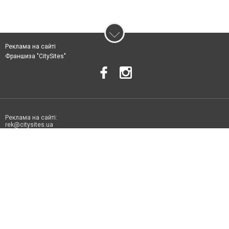
Реклама на сайті
Франшиза "CitySites"
Реклама на сайті:
rek@citysites.ua
Допускається цитування матеріалів без отримання попередньої згоди
06178.com.ua за умови розміщення в тексті обов'язкового посилання на
06178.com.ua - Сайт міста Токмака. Для інтернет-видань обов'язкове
розміщення прямого, відкритого для пошукових систем гіперпосилання
на цитовані статті не нижче другого абзацу в тексті або в якості джерела.
Порушення виняткових прав переслідується Законом.
Матеріали з плашками "Новини компаній", "Промо", "Партнерський
матеріал", "Партнерський спецпроєкт", "Політичні новини", "Пресреліз",
"PR", "Офіційно", "Політична реклама" публікуються на правах реклами.
Політика конфіденційності
Правила сайту
Правила