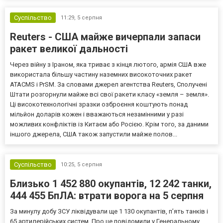
високопосадовці Великої Британії, Франції, Німеччини та Р...
Суспільство
11:29,
5 серпня
Reuters - США майже вичерпали запаси
ракет великої дальності
Через війну з Іраном, яка триває з кінця лютого, армія США вже
використала більшу частину наземних високоточних ракет
ATACMS і PrSM. За словами джерел агентства Reuters, Сполучені
Штати розгорнули майже всі свої ракети класу «земля – земля».
Ці високотехнологічні зразки озброєння коштують понад
мільйон доларів кожен і вважаються незамінними у разі
можливих конфліктів із Китаєм або Росією. Крім того, за даними
іншого джерела, США також запустили майже полов...
Суспільство
10:25,
5 серпня
Близько 1 452 880 окупантів, 12 242 танки,
444 455 БпЛА: втрати ворога на 5 серпня
За минулу добу ЗСУ ліквідували ще 1 130 окупантів, пʼять танків і
65 артилерійських систем. Про це повідомили у Генеральному