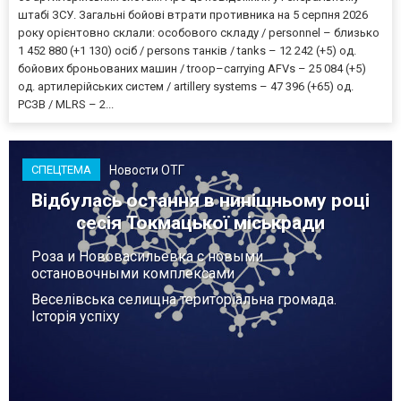
штабі ЗСУ. Загальні бойові втрати противника на 5 серпня 2026
року орієнтовно склали: особового складу / personnel – близько
1 452 880 (+1 130) осіб / persons танків / tanks – 12 242 (+5) од.
бойових броньованих машин / troop–carrying AFVs – 25 084 (+5)
од. артилерійських систем / artillery systems – 47 396 (+65) од.
РСЗВ / MLRS – 2...
Новости ОТГ
СПЕЦТЕМА
Відбулась остання в нинішньому році
сесія Токмацької міськради
Роза и Нововасильевка с новыми
остановочными комплексами
Веселівська селищна територіальна громада.
Історія успіху