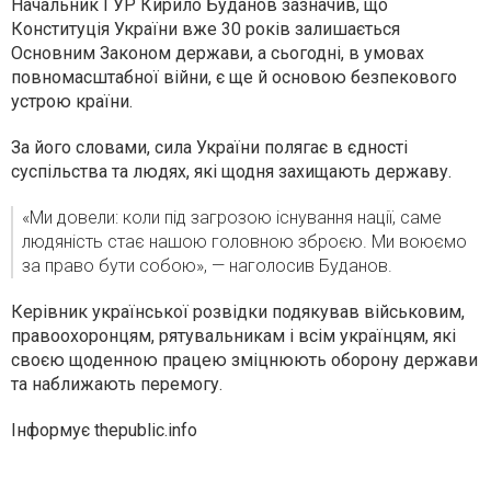
Начальник ГУР Кирило Буданов зазначив, що
Конституція України вже 30 років залишається
Основним Законом держави, а сьогодні, в умовах
повномасштабної війни, є ще й основою безпекового
устрою країни.
За його словами, сила України полягає в єдності
суспільства та людях, які щодня захищають державу.
«Ми довели: коли під загрозою існування нації, саме
людяність стає нашою головною зброєю. Ми воюємо
за право бути собою», — наголосив Буданов.
Керівник української розвідки подякував військовим,
правоохоронцям, рятувальникам і всім українцям, які
своєю щоденною працею зміцнюють оборону держави
та наближають перемогу.
Інформує thepublic.info