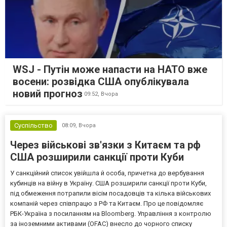
WSJ - Путін може напасти на НАТО вже
восени: розвідка США опублікувала
новий прогноз
09:52,
Вчора
Суспільство
08:09,
Вчора
Через військові зв'язки з Китаєм та рф
США розширили санкції проти Куби
У санкційний список увійшла й особа, причетна до вербування
кубинців на війну в Україну. США розширили санкції проти Куби,
під обмеження потрапили вісім посадовців та кілька військових
компаній через співпрацю з РФ та Китаєм. Про це повідомляє
РБК-Україна з посиланням на Bloomberg. Управління з контролю
за іноземними активами (OFAC) внесло до чорного списку