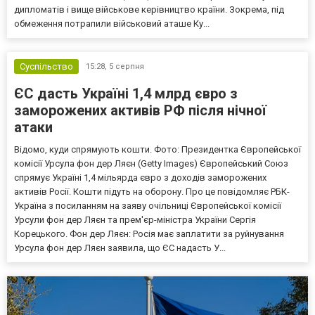
дипломатів і вище військове керівництво країни. Зокрема, під
обмеження потрапили військовий аташе Ку...
Суспільство
15:28,
5 серпня
ЄС дасть Україні 1,4 млрд євро з
заморожених активів РФ після нічної
атаки
Відомо, куди спрямують кошти. Фото: Президентка Європейської
комісії Урсула фон дер Ляєн (Getty Images) Європейський Союз
спрямує Україні 1,4 мільярда євро з доходів заморожених
активів Росії. Кошти підуть на оборону. Про це повідомляє РБК-
Україна з посиланням на заяву очільниці Європейської комісії
Урсули фон дер Ляєн та прем'єр-міністра України Сергія
Корецького. Фон дер Ляєн: Росія має заплатити за руйнування
Урсула фон дер Ляєн заявила, що ЄС надасть У...