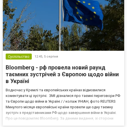
Суспільство
12:45,
5 серпня
Bloomberg - рф провела новий раунд
таємних зустрічей з Європою щодо війни
в Україні
Водночас у Кремлі та європейських країнах відмовилися
коментувати ці зустрічі. ЗМІ дізналися про таємні переговори РФ
та Європи щодо війни в Україні / / колаж УНІАН, фото REUTERS
Минулого місяця європейські країни провели ще одну таємну
зустріч з представниками РФ щодо завершення війни в Україні.
Про це повідомляє Bloomberg. За даними видання, зі сторони
Європи до цих переговорів долучилися колишні