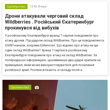
Суспільство
12:53,
Вчора
Дрони атакували черговий склад
Wildberries . Російський Єкатеринбург
прокинувся від вибухів
У російському Єкатеринбурзі вранці 7 серпня повідомили про
атаку дронів. Під ударом склад Wildberries. Про це повідомляють
OSINT-канали, зокрема Exilenova+. Що відомо про атаку на ще
один склад Wildberries? Уранці 7 серпня в російському
Єкатеринбурзі повідомили про атаку на склад Wildberries. За
попередньою інформацією, щонайменше два удари припали на
приміщення, який може використовуватися для посилення
російської армії. Росіяни втікають зі складу після а...
Суспільство