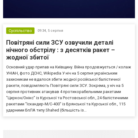
Суспільство
09:34,
5 серпня
Повітряні сили ЗСУ озвучили деталі
нічного обстрілу : з десятків ракет –
жодної збитої
Основний удар припав на Київщину. Війна продовжується / колаж
УНІАН, фото ДСНС, Wikipedia У ніч на 5 серпня українським
захисникам не вдалося збити жодної російської балістичної
ракети, повідомляють Повітряні сили ЗСУ. Зокрема, у ніч на 5
серпня противник атакував 4 протикорабельними ракетами
"Циркон/Онікс" із Курської та Ростовської обл., 24 балістичними
ракетами "Іскандер-М/С-400" із Брянської та Курської обл., 115
ударними БпЛА типу Shahed (більшість із...