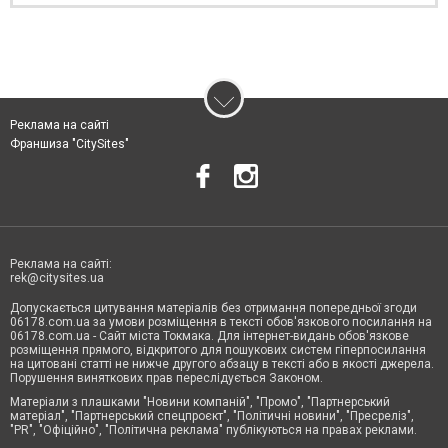
Реклама на сайті
Франшиза "CitySites"
Реклама на сайті:
rek@citysites.ua
Допускається цитування матеріалів без отримання попередньої згоди
06178.com.ua за умови розміщення в тексті обов'язкового посилання на
06178.com.ua - Сайт міста Токмака. Для інтернет-видань обов'язкове
розміщення прямого, відкритого для пошукових систем гіперпосилання
на цитовані статті не нижче другого абзацу в тексті або в якості джерела.
Порушення виняткових прав переслідується Законом.
Матеріали з плашками "Новини компаній", "Промо", "Партнерський
матеріал", "Партнерський спецпроєкт", "Політичні новини", "Пресреліз",
"PR", "Офіційно", "Політична реклама" публікуються на правах реклами.