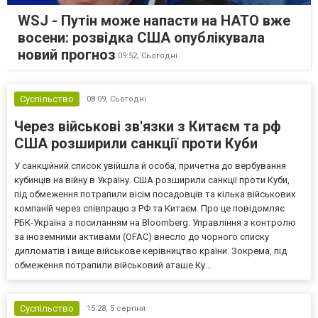
WSJ - Путін може напасти на НАТО вже
восени: розвідка США опублікувала
новий прогноз
09:52,
Сьогодні
Суспільство
08:09,
Сьогодні
Через військові зв'язки з Китаєм та рф
США розширили санкції проти Куби
У санкційний список увійшла й особа, причетна до вербування
кубинців на війну в Україну. США розширили санкції проти Куби,
під обмеження потрапили вісім посадовців та кілька військових
компаній через співпрацю з РФ та Китаєм. Про це повідомляє
РБК-Україна з посиланням на Bloomberg. Управління з контролю
за іноземними активами (OFAC) внесло до чорного списку
дипломатів і вище військове керівництво країни. Зокрема, під
обмеження потрапили військовий аташе Ку...
Суспільство
15:28,
5 серпня