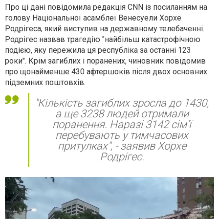
Про ці дані повідомила редакція CNN із посиланням на
голову Національної асамблеї Венесуели Хорхе
Родрігеса, який виступив на державному телебаченні.
Родрігес назвав трагедію "найбільш катастрофічною
подією, яку пережила ця республіка за останні 123
роки". Крім загиблих і поранених, чиновник повідомив
про щонайменше 430 афтершоків після двох основних
підземних поштовхів.
"Кількість загиблих зросла до 1430,
а ще 3238 людей отримали
поранення. Наразі 3142 сім'ї
перебувають у тимчасових
притулках", - заявив Хорхе
Родрігес.