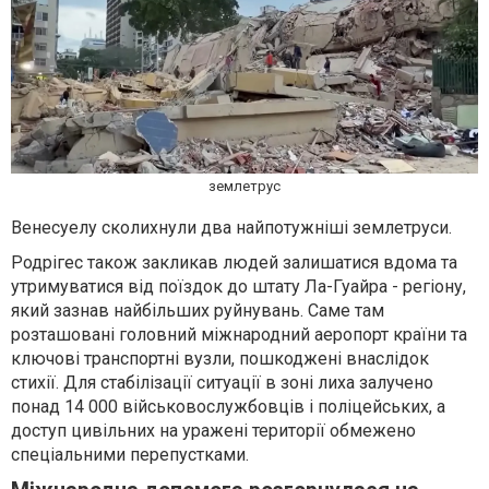
землетрус
Венесуелу сколихнули два найпотужніші землетруси.
Родрігес також закликав людей залишатися вдома та
утримуватися від поїздок до штату Ла-Гуайра - регіону,
який зазнав найбільших руйнувань. Саме там
розташовані головний міжнародний аеропорт країни та
ключові транспортні вузли, пошкоджені внаслідок
стихії. Для стабілізації ситуації в зоні лиха залучено
понад 14 000 військовослужбовців і поліцейських, а
доступ цивільних на уражені території обмежено
спеціальними перепустками.