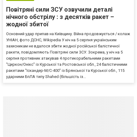
Повітряні сили ЗСУ озвучили деталі
нічного обстрілу : з десятків ракет –
жодної збитої
Основний удар припав на Київщину. Війна продовжується / колаж
УНІАН, фото ДСНС, Wikipedia У ніч на 5 серпня українським
захисникам не вдалося збити жодної російської балістичної
ракети, повідомляють Повітряні сили ЗСУ. Зокрема, у ніч на 5
серпня противник атакував 4 протикорабельними ракетами
"Циркон/Онікс" із Курської та Ростовської обл., 24 балістичними
ракетами "Іскандер-М/С-400" із Брянської та Курської обл., 115
ударними БпЛА типу Shahed (більшість із...