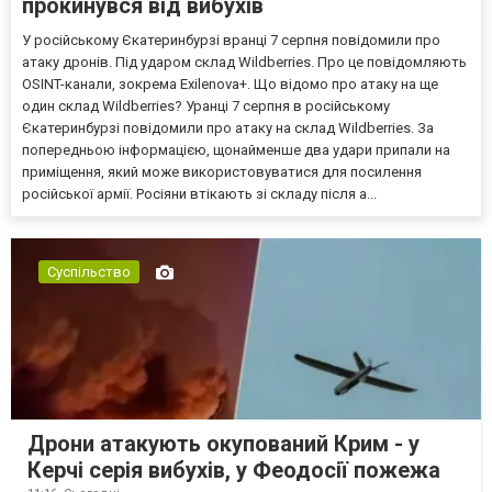
прокинувся від вибухів
У російському Єкатеринбурзі вранці 7 серпня повідомили про
атаку дронів. Під ударом склад Wildberries. Про це повідомляють
OSINT-канали, зокрема Exilenova+. Що відомо про атаку на ще
один склад Wildberries? Уранці 7 серпня в російському
Єкатеринбурзі повідомили про атаку на склад Wildberries. За
попередньою інформацією, щонайменше два удари припали на
приміщення, який може використовуватися для посилення
російської армії. Росіяни втікають зі складу після а...
Суспільство
Дрони атакують окупований Крим - у
Керчі серія вибухів, у Феодосії пожежа