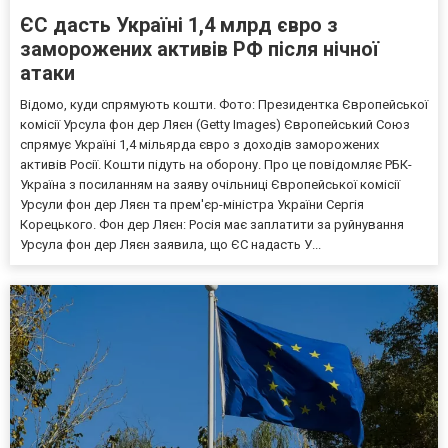
ЄС дасть Україні 1,4 млрд євро з
заморожених активів РФ після нічної
атаки
Відомо, куди спрямують кошти. Фото: Президентка Європейської
комісії Урсула фон дер Ляєн (Getty Images) Європейський Союз
спрямує Україні 1,4 мільярда євро з доходів заморожених
активів Росії. Кошти підуть на оборону. Про це повідомляє РБК-
Україна з посиланням на заяву очільниці Європейської комісії
Урсули фон дер Ляєн та прем'єр-міністра України Сергія
Корецького. Фон дер Ляєн: Росія має заплатити за руйнування
Урсула фон дер Ляєн заявила, що ЄС надасть У...