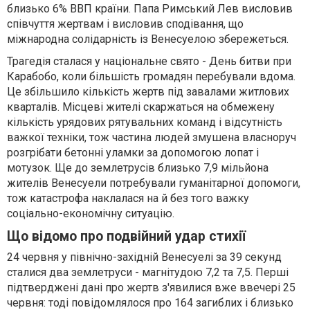
близько 6% ВВП країни. Папа Римський Лев висловив
співчуття жертвам і висловив сподівання, що
міжнародна солідарність із Венесуелою збережеться.
Трагедія сталася у національне свято - День битви при
Карабобо, коли більшість громадян перебували вдома.
Це збільшило кількість жертв під завалами житлових
кварталів. Місцеві жителі скаржаться на обмежену
кількість урядових рятувальних команд і відсутність
важкої техніки, тож частина людей змушена власноруч
розгрібати бетонні уламки за допомогою лопат і
мотузок. Ще до землетрусів близько 7,9 мільйона
жителів Венесуели потребували гуманітарної допомоги,
тож катастрофа наклалася на й без того важку
соціально-економічну ситуацію.
Що відомо про подвійний удар стихії
24 червня у північно-західній Венесуелі за 39 секунд
сталися два землетруси - магнітудою 7,2 та 7,5. Перші
підтверджені дані про жертв з'явилися вже ввечері 25
червня: тоді повідомлялося про 164 загиблих і близько