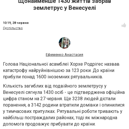
Щонайменше 1430 життів забрав
землетрус у Венесуелі
10:19,
28 червня
Суспільство
Ефименко Анастасия
Голова Національної асамблеї Хорхе Родрігес назвав
катастрофу найруйнівнішою за 123 роки. До країни
прибули понад 1600 іноземних рятувальників.
Кількість загиблих від подвійного землетрусу у
Венесуелі сягнула 1430 осіб - це підтверджена офіційна
цифра станом на 27 червня. Ще 3238 людей дістали
поранення, а 3142 родини втратили домівки і опинилися
у тимчасових притулках. Рятувальні роботи тривають у
найбільш постраждалих районах, тоді як міжнародна
допомога продовжує прибувати до країни.