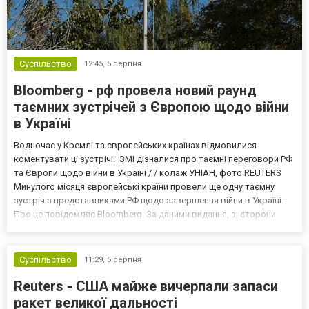
Суспільство
12:45,
5 серпня
Bloomberg - рф провела новий раунд
таємних зустрічей з Європою щодо війни
в Україні
Водночас у Кремлі та європейських країнах відмовилися
коментувати ці зустрічі. ЗМІ дізналися про таємні переговори РФ
та Європи щодо війни в Україні / / колаж УНІАН, фото REUTERS
Минулого місяця європейські країни провели ще одну таємну
зустріч з представниками РФ щодо завершення війни в Україні.
Про це повідомляє Bloomberg. За даними видання, зі сторони
Європи до цих переговорів долучилися колишні
високопосадовці Великої Британії, Франції, Німеччини та Р...
Суспільство
11:29,
5 серпня
Reuters - США майже вичерпали запаси
ракет великої дальності