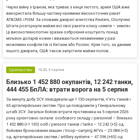
Через війну з Іраном, яка триває з кінця лютого, армія США вже
використала більшу частину наземних високоточних ракет
ATACMS і PrSM. За словами джерел агентства Reuters, Сполучені
Штати розгорнули майже всі свої ракети класу «земля – земля».
Ці високотехнологічні зразки озброєння коштують понад
мільйон доларів кожен і вважаються незамінними у разі
можливих конфліктів із Китаєм або Росією. Крім того, за даними
іншого джерела, США також запустили майже полов...
Суспільство
10:25,
5 серпня
Близько 1 452 880 окупантів, 12 242 танки,
444 455 БпЛА: втрати ворога на 5 серпня
За минулу добу ЗСУ ліквідували ще 1 130 окупантів, пʼять танків і
65 артилерійських систем. Про це повідомили у Генеральному
штабі ЗСУ. Загальні бойові втрати противника на 5 серпня 2026
року орієнтовно склали: особового складу / personnel – близько
1 452 880 (+1 130) осіб / persons танків / tanks – 12 242 (+5) од.
бойових броньованих машин / troop–carrying AFVs – 25 084 (+5)
од. артилерійських систем / artillery systems – 47 396 (+65) од.