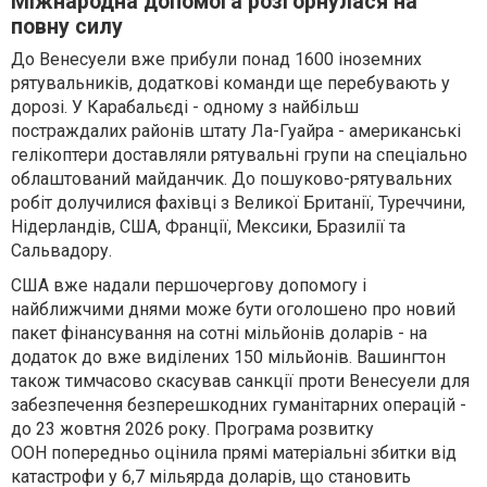
Міжнародна допомога розгорнулася на
повну силу
До Венесуели вже прибули понад 1600 іноземних
рятувальників, додаткові команди ще перебувають у
дорозі. У Карабальєді - одному з найбільш
постраждалих районів штату Ла-Гуайра - американські
гелікоптери доставляли рятувальні групи на спеціально
облаштований майданчик. До пошуково-рятувальних
робіт долучилися фахівці з Великої Британії, Туреччини,
Нідерландів, США, Франції, Мексики, Бразилії та
Сальвадору.
США вже надали першочергову допомогу і
найближчими днями може бути оголошено про новий
пакет фінансування на сотні мільйонів доларів - на
додаток до вже виділених 150 мільйонів. Вашингтон
також тимчасово скасував санкції проти Венесуели для
забезпечення безперешкодних гуманітарних операцій -
до 23 жовтня 2026 року. Програма розвитку
ООН попередньо оцінила прямі матеріальні збитки від
катастрофи у 6,7 мільярда доларів, що становить