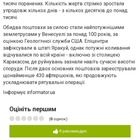
тисячі поранених. Кількість жертв стрімко зростала
упродовж кількох днів - з кількох десятків до понад
тисячі.
Обидва поштовхи за силою стали найпотужнішими
землетрусами у Венесуелі за понад 100 років, за
оцінкою Геологічної служби США. Епіцентри
зафіксували в штаті Яракуй, однак потужні коливання
відчувалися по всій країні - включно зі столицею
Каракасом, де руйнувань зазнали навіть сучасні висотні
споруди. Після двох основних поштовхів зареєстрували
щонайменше 430 афтершоків, які продовжують
ускладнювати рятувальні операції.
Інформує informator.ua
Оцініть першим
(
0
оцінок)
Я рекомендую