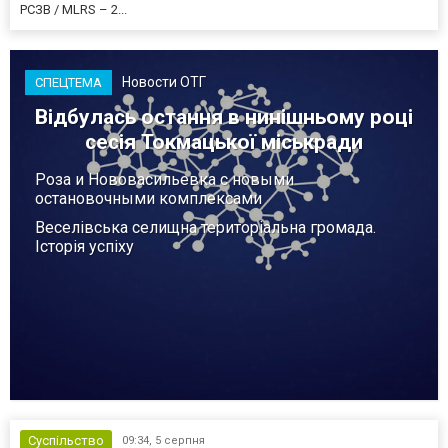
РСЗВ / MLRS – 2...
Новости ОТГ
СПЕЦТЕМА
Відбулась остання в нинішньому році
сесія Токмацької міськради
Роза и Нововасильевка с новыми
остановочными комплексами
Веселівська селищна територіальна громада.
Історія успіху
Суспільство
09:34,
5 серпня