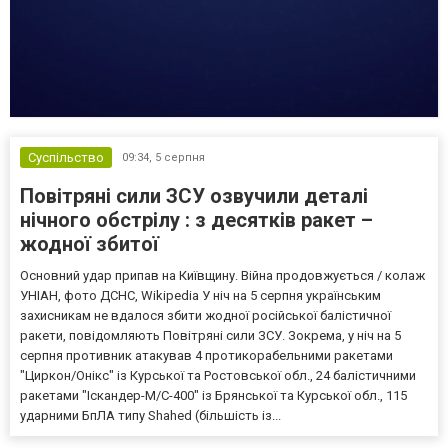
Суспільство
09:34,
5 серпня
Повітряні сили ЗСУ озвучили деталі
нічного обстрілу : з десятків ракет –
жодної збитої
Основний удар припав на Київщину. Війна продовжується / колаж
УНІАН, фото ДСНС, Wikipedia У ніч на 5 серпня українським
захисникам не вдалося збити жодної російської балістичної
ракети, повідомляють Повітряні сили ЗСУ. Зокрема, у ніч на 5
серпня противник атакував 4 протикорабельними ракетами
"Циркон/Онікс" із Курської та Ростовської обл., 24 балістичними
ракетами "Іскандер-М/С-400" із Брянської та Курської обл., 115
ударними БпЛА типу Shahed (більшість із...