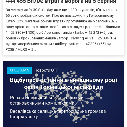
444 455 БпЛА: втрати ворога на 5 серпня
За минулу добу ЗСУ ліквідували ще 1 130 окупантів, пʼять танків і
65 артилерійських систем. Про це повідомили у Генеральному
штабі ЗСУ. Загальні бойові втрати противника на 5 серпня 2026
року орієнтовно склали: особового складу / personnel – близько
1 452 880 (+1 130) осіб / persons танків / tanks – 12 242 (+5) од.
бойових броньованих машин / troop–carrying AFVs – 25 084 (+5)
од. артилерійських систем / artillery systems – 47 396 (+65) од.
РСЗВ / MLRS – 2...
Новости ОТГ
СПЕЦТЕМА
Відбулась остання в нинішньому році
сесія Токмацької міськради
Роза и Нововасильевка с новыми
остановочными комплексами
Веселівська селищна територіальна громада.
Історія успіху