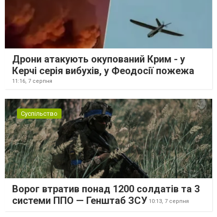
Дрони атакують окупований Крим - у
Керчі серія вибухів, у Феодосії пожежа
11:16,
7 серпня
Суспільство
Ворог втратив понад 1200 солдатів та 3
системи ППО — Генштаб ЗСУ
10:13,
7 серпня