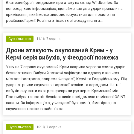
Єкатеринбурзі повідомили про атаку на склад Wildberries. За
попередньою інформацією, щонайменше два удари припали на
приміщення, який може використовуватися для посилення
російської армії. Росіяни втікають зі складу після а...
Суспільство
11:16,
7 серпня
Дрони атакують окупований Крим - у
Керчі серія вибухів, у Феодосії пожежа
У ніч на 7 серпня окупований Крим накрила чергова хвиля ударів
безпілотників. Вибухи й пожежі зафіксували одразу в кількох
містах півострова, зокрема Феодосії, Керчі та Гвардійському. Під
удар потрпили скупчення ворожої техніки та аеродром. На тлі
вибухів окупанти вкотре перекрили рух через Кримський міст.
Про вибухи та проліт безпілотників повідомляють місцеві OSINT-
канали. За інформацією, у Феодосії був приліт, ймовірно, по
скупченню техніки в районі кол...
Суспільство
10:13,
7 серпня