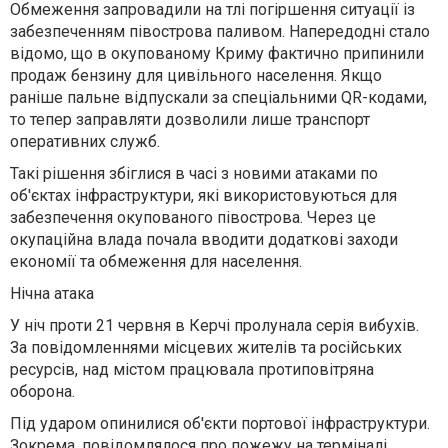
Обмеження запровадили на тлі погіршення ситуації із
забезпеченням півострова паливом. Напередодні стало
відомо, що в окупованому Криму фактично припинили
продаж бензину для цивільного населення. Якщо
раніше пальне відпускали за спеціальними QR-кодами,
то тепер заправляти дозволили лише транспорт
оперативних служб.
Такі рішення збіглися в часі з новими атаками по
об'єктах інфраструктури, які використовуються для
забезпечення окупованого півострова. Через це
окупаційна влада почала вводити додаткові заходи
економії та обмеження для населення.
Нічна атака
У ніч проти 21 червня в Керчі пролунала серія вибухів.
За повідомленнями місцевих жителів та російських
ресурсів, над містом працювала протиповітряна
оборона.
Під ударом опинилися об'єкти портової інфраструктури.
Зокрема, повідомлялося про пожежу на терміналі