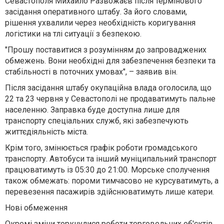
Севастополя Михайло Развожаєв після термінового
засідання оперативного штабу. За його словами,
рішення ухвалили через необхідність коригування
логістики на тлі ситуації з безпекою.
"Прошу поставитися з розумінням до запроваджених
обмежень. Вони необхідні для забезпечення безпеки та
стабільності в поточних умовах", – заявив він.
Після засідання штабу окупаційна влада оголосила, що
22 та 23 червня у Севастополі не продаватимуть пальне
населенню. Заправка буде доступна лише для
транспорту спеціальних служб, які забезпечують
життєдіяльність міста.
Крім того, змінюється графік роботи громадського
транспорту. Автобуси та інший муніципальний транспорт
працюватимуть із 05:30 до 21:00. Морське сполучення
також обмежать: пороми тимчасово не курсуватимуть, а
перевезення пасажирів здійснюватимуть лише катери.
Нові обмеження
Окремі зміни торкнулися роботи торговельних об'єктів