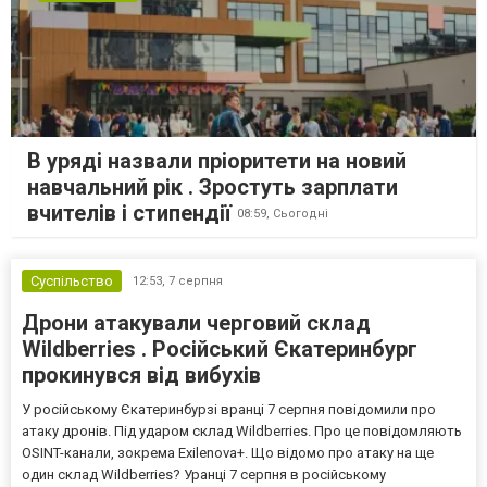
В уряді назвали пріоритети на новий
навчальний рік . Зростуть зарплати
вчителів і стипендії
08:59,
Сьогодні
Суспільство
12:53,
7 серпня
Дрони атакували черговий склад
Wildberries . Російський Єкатеринбург
прокинувся від вибухів
У російському Єкатеринбурзі вранці 7 серпня повідомили про
атаку дронів. Під ударом склад Wildberries. Про це повідомляють
OSINT-канали, зокрема Exilenova+. Що відомо про атаку на ще
один склад Wildberries? Уранці 7 серпня в російському