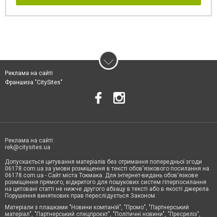
Реклама на сайті
Франшиза "CitySites"
Реклама на сайті:
rek@citysites.ua
Допускається цитування матеріалів без отримання попередньої згоди
06178.com.ua за умови розміщення в тексті обов'язкового посилання на
06178.com.ua - Сайт міста Токмака. Для інтернет-видань обов'язкове
розміщення прямого, відкритого для пошукових систем гіперпосилання
на цитовані статті не нижче другого абзацу в тексті або в якості джерела.
Порушення виняткових прав переслідується Законом.
Матеріали з плашками "Новини компаній", "Промо", "Партнерський
матеріал", "Партнерський спецпроєкт", "Політичні новини", "Пресреліз",