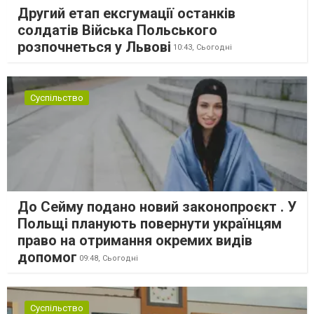
Другий етап ексгумації останків
солдатів Війська Польського
розпочнеться у Львові
10:43,
Сьогодні
Суспільство
До Сейму подано новий законопроєкт . У
Польщі планують повернути українцям
право на отримання окремих видів
допомог
09:48,
Сьогодні
Суспільство