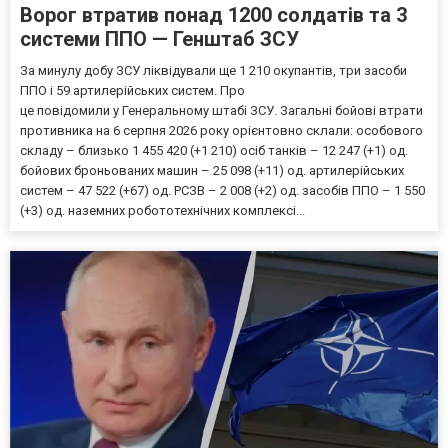
Ворог втратив понад 1200 солдатів та 3
системи ППО — Генштаб ЗСУ
За минулу добу ЗСУ ліквідували ще 1 210 окупантів, три засоби
ППО і 59 артилерійських систем. Про
це повідомили у Генеральному штабі ЗСУ. Загальні бойові втрати
противника на 6 серпня 2026 року орієнтовно склали: особового
складу – близько 1 455 420 (+1 210) осіб танків – 12 247 (+1) од.
бойових броньованих машин – 25 098 (+11) од. артилерійських
систем – 47 522 (+67) од. РСЗВ – 2 008 (+2) од. засобів ППО – 1 550
(+3) од. наземних робототехнічних комплексі...