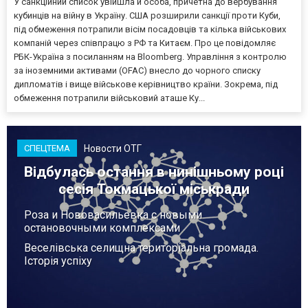
У санкційний список увійшла й особа, причетна до вербування
кубинців на війну в Україну. США розширили санкції проти Куби,
під обмеження потрапили вісім посадовців та кілька військових
компаній через співпрацю з РФ та Китаєм. Про це повідомляє
РБК-Україна з посиланням на Bloomberg. Управління з контролю
за іноземними активами (OFAC) внесло до чорного списку
дипломатів і вище військове керівництво країни. Зокрема, під
обмеження потрапили військовий аташе Ку...
Новости ОТГ
СПЕЦТЕМА
Відбулась остання в нинішньому році
сесія Токмацької міськради
Роза и Нововасильевка с новыми
остановочными комплексами
Веселівська селищна територіальна громада.
Історія успіху