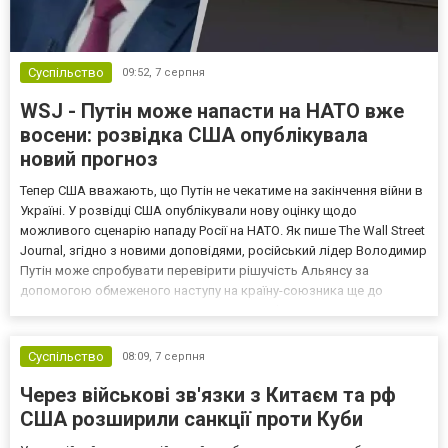
Суспільство
09:52,
7 серпня
WSJ - Путін може напасти на НАТО вже
восени: розвідка США опублікувала
новий прогноз
Тепер США вважають, що Путін не чекатиме на закінчення війни в
Україні. У розвідці США опублікували нову оцінку щодо
можливого сценарію нападу Росії на НАТО. Як пише The Wall Street
Journal, згідно з новими доповідями, російський лідер Володимир
Путін може спробувати перевірити рішучість Альянсу за
допомогою обмеженого наступу на країну-союзника ще до
закінчення війни в Україні. Ці нові оцінки з’явилися на тлі нестачі
деяких критично важливих боєприпасів,...
Суспільство
08:09,
7 серпня
Через військові зв'язки з Китаєм та рф
США розширили санкції проти Куби