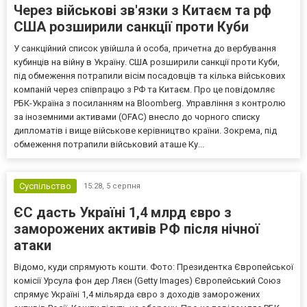
Через військові зв'язки з Китаєм та рф
США розширили санкції проти Куби
У санкційний список увійшла й особа, причетна до вербування
кубинців на війну в Україну. США розширили санкції проти Куби,
під обмеження потрапили вісім посадовців та кілька військових
компаній через співпрацю з РФ та Китаєм. Про це повідомляє
РБК-Україна з посиланням на Bloomberg. Управління з контролю
за іноземними активами (OFAC) внесло до чорного списку
дипломатів і вище військове керівництво країни. Зокрема, під
обмеження потрапили військовий аташе Ку...
Суспільство
15:28,
5 серпня
ЄС дасть Україні 1,4 млрд євро з
заморожених активів РФ після нічної
атаки
Відомо, куди спрямують кошти. Фото: Президентка Європейської
комісії Урсула фон дер Ляєн (Getty Images) Європейський Союз
спрямує Україні 1,4 мільярда євро з доходів заморожених