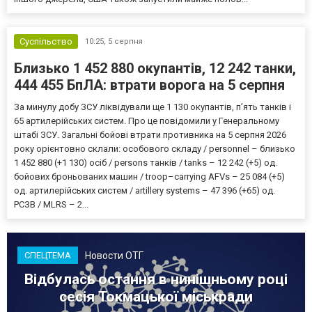
Суспільство
10:25,
5 серпня
Близько 1 452 880 окупантів, 12 242 танки,
444 455 БпЛА: втрати ворога на 5 серпня
За минулу добу ЗСУ ліквідували ще 1 130 окупантів, пʼять танків і
65 артилерійських систем. Про це повідомили у Генеральному
штабі ЗСУ. Загальні бойові втрати противника на 5 серпня 2026
року орієнтовно склали: особового складу / personnel – близько
1 452 880 (+1 130) осіб / persons танків / tanks – 12 242 (+5) од.
бойових броньованих машин / troop–carrying AFVs – 25 084 (+5)
од. артилерійських систем / artillery systems – 47 396 (+65) од.
РСЗВ / MLRS – 2...
Новости ОТГ
СПЕЦТЕМА
Відбулась остання в нинішньому році
сесія Токмацької міськради