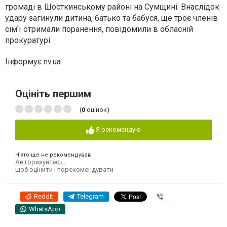
громаді в Шосткинському районі на Сумщині. Внаслідок
удару загинули дитина, батько та бабуся, ще троє членів
сімʼї отримали поранення, повідомили в обласній
прокуратурі.
Інформує nv.ua
Оцініть першим
(
0
оцінок)
Я рекомендую
Ніхто ще не рекомендував
Авторизуйтесь
,
щоб оцінити і порекомендувати
Reddit
Telegram
Viber
WhatsApp