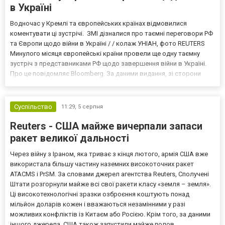
в Україні
Водночас у Кремлі та європейських країнах відмовилися
коментувати ці зустрічі. ЗМІ дізналися про таємні переговори РФ
та Європи щодо війни в Україні / / колаж УНІАН, фото REUTERS
Минулого місяця європейські країни провели ще одну таємну
зустріч з представниками РФ щодо завершення війни в Україні.
Про це повідомляє Bloomberg. За даними видання, зі сторони
Європи до цих переговорів долучилися колишні
високопосадовці Великої Британії, Франції, Німеччини та Р...
Суспільство
11:29,
5 серпня
Reuters - США майже вичерпали запаси
ракет великої дальності
Через війну з Іраном, яка триває з кінця лютого, армія США вже
використала більшу частину наземних високоточних ракет
ATACMS і PrSM. За словами джерел агентства Reuters, Сполучені
Штати розгорнули майже всі свої ракети класу «земля – земля».
Ці високотехнологічні зразки озброєння коштують понад
мільйон доларів кожен і вважаються незамінними у разі
можливих конфліктів із Китаєм або Росією. Крім того, за даними
іншого джерела, США також запустили майже полов...