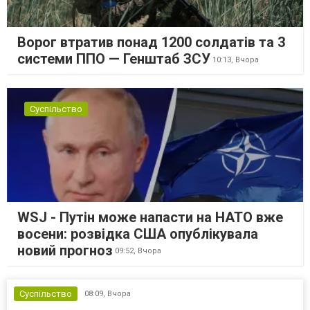
Ворог втратив понад 1200 солдатів та 3
системи ППО — Генштаб ЗСУ
10:13,
Вчора
Суспільство
WSJ - Путін може напасти на НАТО вже
восени: розвідка США опублікувала
новий прогноз
09:52,
Вчора
Суспільство
08:09,
Вчора