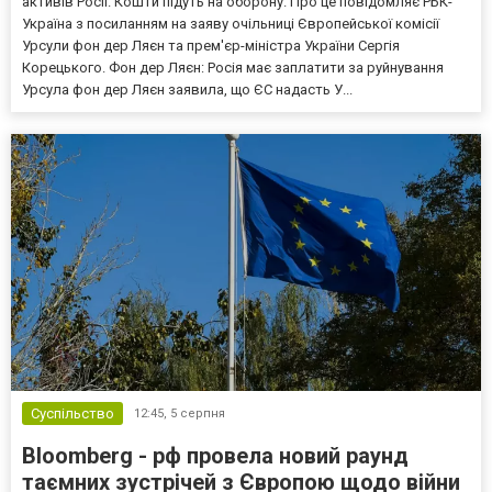
активів Росії. Кошти підуть на оборону. Про це повідомляє РБК-
Україна з посиланням на заяву очільниці Європейської комісії
Урсули фон дер Ляєн та прем'єр-міністра України Сергія
Корецького. Фон дер Ляєн: Росія має заплатити за руйнування
Урсула фон дер Ляєн заявила, що ЄС надасть У...
Суспільство
12:45,
5 серпня
Bloomberg - рф провела новий раунд
таємних зустрічей з Європою щодо війни