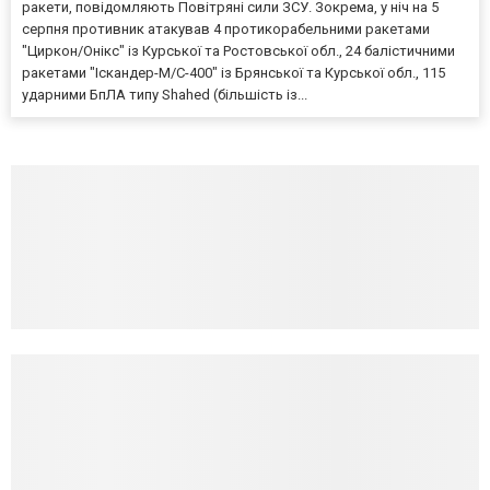
ракети, повідомляють Повітряні сили ЗСУ. Зокрема, у ніч на 5
серпня противник атакував 4 протикорабельними ракетами
"Циркон/Онікс" із Курської та Ростовської обл., 24 балістичними
ракетами "Іскандер-М/С-400" із Брянської та Курської обл., 115
ударними БпЛА типу Shahed (більшість із...