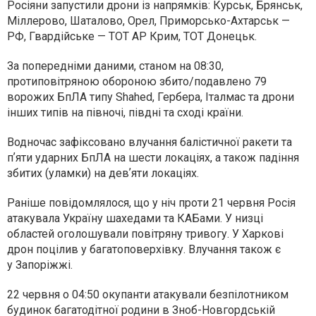
Росіяни запустили дрони із напрямків: Курськ, Брянськ,
Міллерово, Шаталово, Орел, Приморсько-Ахтарськ —
РФ, Гвардійське — ТОТ АР Крим, ТОТ Донецьк.
За попередніми даними, станом на 08:30,
протиповітряною обороною збито/подавлено 79
ворожих БпЛА типу Shahed, Гербера, Італмас та дрони
інших типів на півночі, півдні та сході країни.
Водночас зафіксовано влучання балістичної ракети та
пʼяти ударних БпЛА на шести локаціях, а також падіння
збитих (уламки) на девʼяти локаціях.
Раніше повідомлялося, що у ніч проти 21 червня Росія
атакувала Україну шахедами та КАБами. У низці
областей оголошували повітряну тривогу. У Харкові
дрон поцілив у багатоповерхівку. Влучання також є
у Запоріжжі.
22 червня о 04:50 окупанти атакували безпілотником
будинок багатодітної родини в Зноб-Новгордській