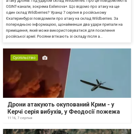
атаку дронів. Під ударом склад Wildberries. Про це повідомляють
OSINT-канали, зокрема Exilenova+. Що відомо про атаку на ще
один склад Wildberries? Уранці 7 серпня в російському
Єкатеринбурзі повідомили про атаку на склад Wildberries. За
попередньою інформацією, щонайменше два удари припали на
приміщення, який може використовуватися для посилення
російської армії. Росіяни втікають зі складу після а...
Суспільство
Дрони атакують окупований Крим - у
Керчі серія вибухів, у Феодосії пожежа
11:16,
7 серпня