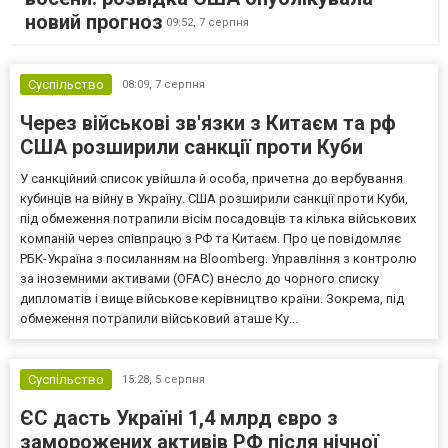
новий прогноз
09:52,
7 серпня
Суспільство
08:09,
7 серпня
Через військові зв'язки з Китаєм та рф
США розширили санкції проти Куби
У санкційний список увійшла й особа, причетна до вербування
кубинців на війну в Україну. США розширили санкції проти Куби,
під обмеження потрапили вісім посадовців та кілька військових
компаній через співпрацю з РФ та Китаєм. Про це повідомляє
РБК-Україна з посиланням на Bloomberg. Управління з контролю
за іноземними активами (OFAC) внесло до чорного списку
дипломатів і вище військове керівництво країни. Зокрема, під
обмеження потрапили військовий аташе Ку...
Суспільство
15:28,
5 серпня
ЄС дасть Україні 1,4 млрд євро з
заморожених активів РФ після нічної