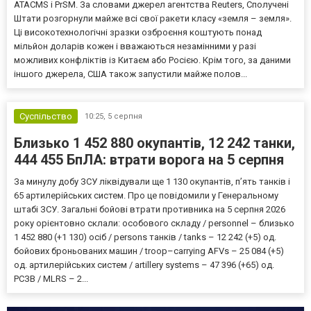
ATACMS і PrSM. За словами джерел агентства Reuters, Сполучені
Штати розгорнули майже всі свої ракети класу «земля – земля».
Ці високотехнологічні зразки озброєння коштують понад
мільйон доларів кожен і вважаються незамінними у разі
можливих конфліктів із Китаєм або Росією. Крім того, за даними
іншого джерела, США також запустили майже полов...
Суспільство
10:25,
5 серпня
Близько 1 452 880 окупантів, 12 242 танки,
444 455 БпЛА: втрати ворога на 5 серпня
За минулу добу ЗСУ ліквідували ще 1 130 окупантів, пʼять танків і
65 артилерійських систем. Про це повідомили у Генеральному
штабі ЗСУ. Загальні бойові втрати противника на 5 серпня 2026
року орієнтовно склали: особового складу / personnel – близько
1 452 880 (+1 130) осіб / persons танків / tanks – 12 242 (+5) од.
бойових броньованих машин / troop–carrying AFVs – 25 084 (+5)
од. артилерійських систем / artillery systems – 47 396 (+65) од.
РСЗВ / MLRS – 2...