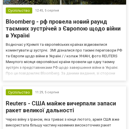
Суспільство
12:45,
5 серпня
Bloomberg - рф провела новий раунд
таємних зустрічей з Європою щодо війни
в Україні
Водночас у Кремлі та європейських країнах відмовилися
коментувати ці зустрічі. ЗМІ дізналися про таємні переговори РФ
та Європи щодо війни в Україні / / колаж УНІАН, фото REUTERS
Минулого місяця європейські країни провели ще одну таємну
зустріч з представниками РФ щодо завершення війни в Україні.
Про це повідомляє Bloomberg. За даними видання, зі сторони
Європи до цих переговорів долучилися колишні
високопосадовці Великої Британії, Франції, Німеччини та Р...
Суспільство
11:29,
5 серпня
Reuters - США майже вичерпали запаси
ракет великої дальності
Через війну з Іраном, яка триває з кінця лютого, армія США вже
використала більшу частину наземних високоточних ракет