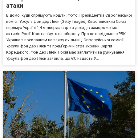
атаки
Відомо, куди спрямують кошти. Фото: Президентка Європейської
комісії Урсула фон дер Ляєн (Getty Images) Європейський Союз
спрямує Україні 1,4 мільярда євро з доходів заморожених
активів Росії. Кошти підуть на оборону. Про це повідомляє РБК-
Україна з посиланням на заяву очільниці Європейської комісії
Урсули фон дер Ляєн та прем'єр-міністра України Сергія
Корецького. Фон дер Ляєн: Росія має заплатити за руйнування
Урсула фон дер Ляєн заявила, що ЄС надасть У...