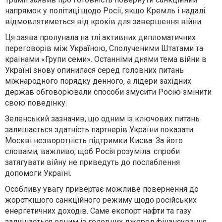
напрямок у політиці щодо Росії, якщо Кремль і надалі
відмовлятиметься від кроків для завершення війни.
Ця заява пролунала на тлі активних дипломатичних
переговорів між Україною, Сполученими Штатами та
країнами «Групи семи». Останніми днями тема війни в
Україні знову опинилася серед головних питань
міжнародного порядку денного, а лідери західних
держав обговорювали способи змусити Росію змінити
свою поведінку.
Зеленський зазначив, що одним із ключових питань
залишається здатність партнерів України показати
Москві незворотність підтримки Києва. За його
словами, важливо, щоб Росія розуміла: спроби
затягувати війну не приведуть до послаблення
допомоги Україні.
Особливу увагу привертає можливе повернення до
жорсткішого санкційного режиму щодо російських
енергетичних доходів. Саме експорт нафти та газу
залишається одним із головних джерел фінансування