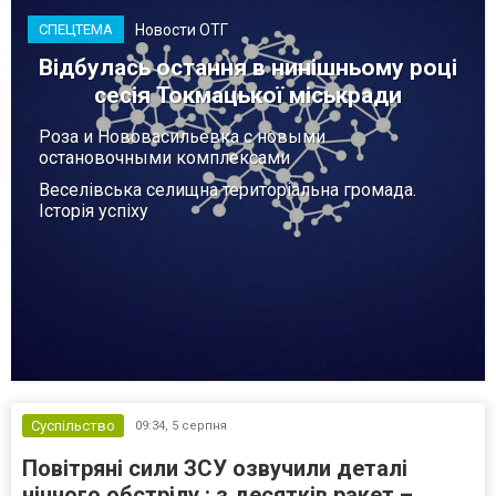
Новости ОТГ
СПЕЦТЕМА
Відбулась остання в нинішньому році
сесія Токмацької міськради
Роза и Нововасильевка с новыми
остановочными комплексами
Веселівська селищна територіальна громада.
Історія успіху
Суспільство
09:34,
5 серпня
Повітряні сили ЗСУ озвучили деталі
нічного обстрілу : з десятків ракет –