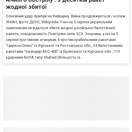
жодної збитої
Основний удар припав на Київщину. Війна продовжується / колаж
УНІАН, фото ДСНС, Wikipedia У ніч на 5 серпня українським
захисникам не вдалося збити жодної російської балістичної
ракети, повідомляють Повітряні сили ЗСУ. Зокрема, у ніч на 5
серпня противник атакував 4 протикорабельними ракетами
"Циркон/Онікс" із Курської та Ростовської обл., 24 балістичними
ракетами "Іскандер-М/С-400" із Брянської та Курської обл., 115
ударними БпЛА типу Shahed (більшість із...