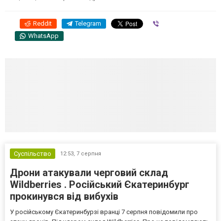
Reddit
Telegram
Viber
WhatsApp
Суспільство
12:53,
7 серпня
Дрони атакували черговий склад
Wildberries . Російський Єкатеринбург
прокинувся від вибухів
У російському Єкатеринбурзі вранці 7 серпня повідомили про