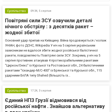
Суспільство
09:34,
5 серпня
Повітряні сили ЗСУ озвучили деталі
нічного обстрілу : з десятків ракет –
жодної збитої
Основний удар припав на Київщину. Війна продовжується / колаж
УНІАН, фото ДСНС, Wikipedia У ніч на 5 серпня українським
захисникам не вдалося збити жодної російської балістичної
ракети, повідомляють Повітряні сили ЗСУ. Зокрема, у ніч на 5
серпня противник атакував 4 протикорабельними ракетами
"Циркон/Онікс" із Курської та Ростовської обл., 24 балістичними
ракетами "Іскандер-М/С-400" із Брянської та Курської обл., 115
ударними БпЛА типу Shahed (більшість із...
Суспільство
17:24,
3 серпня
Єдиний НПЗ Грузії відмовився від
російської нафти . Знайшов альтернативу