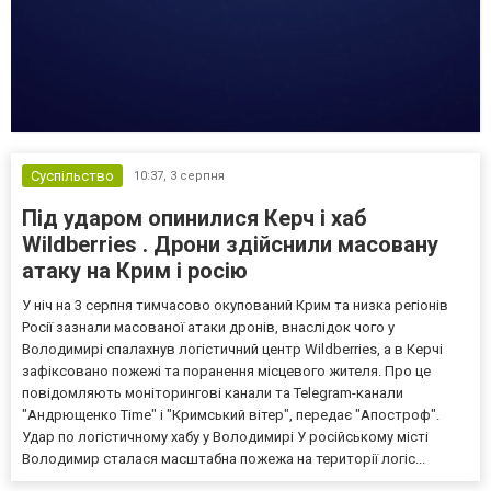
Суспільство
10:37,
3 серпня
Під ударом опинилися Керч і хаб
Wildberries . Дрони здійснили масовану
атаку на Крим і росію
У ніч на 3 серпня тимчасово окупований Крим та низка регіонів
Росії зазнали масованої атаки дронів, внаслідок чого у
Володимирі спалахнув логістичний центр Wildberries, а в Керчі
зафіксовано пожежі та поранення місцевого жителя. Про це
повідомляють моніторингові канали та Telegram-канали
"Андрющенко Time" і "Кримський вітер", передає "Апостроф".
Удар по логістичному хабу у Володимирі У російському місті
Володимир сталася масштабна пожежа на території логіс...