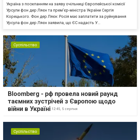
Україна з посиланням на заяву очільниці Європейської комісії
Урсули фон дер Ляєн та прем'єр-міністра України Сергія
Корецького. Фон дер Ляєн: Росія має заплатити за руйнування
Урсула фон дер Ляєн заявила, що ЄС надасть У...
Суспільство
Bloomberg - рф провела новий раунд
таємних зустрічей з Європою щодо
війни в Україні
12:45,
5 серпня
Суспільство