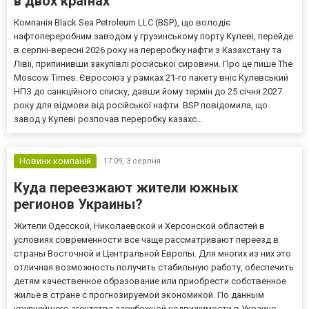
в двох країнах
Компанія Black Sea Petroleum LLC (BSP), що володіє
нафтопереробним заводом у грузинському порту Кулеві, перейде
в серпні-вересні 2026 року на переробку нафти з Казахстану та
Лівії, припинивши закупівлі російської сировини. Про це пише The
Moscow Times. Євросоюз у рамках 21-го пакету вніс Кулевський
НПЗ до санкційного списку, давши йому термін до 25 січня 2027
року для відмови від російської нафти. BSP повідомила, що
завод у Кулеві розпочав переробку казахс...
Новини компаній
17:09,
3 серпня
Куда переезжают жители южных
регионов Украины?
Жители Одесской, Николаевской и Херсонской областей в
условиях современности все чаще рассматривают переезд в
страны Восточной и Центральной Европы. Для многих из них это
отличная возможность получить стабильную работу, обеспечить
детям качественное образование или приобрести собственное
жилье в стране с прогнозируемой экономикой. По данным
крупнейшего агентства зарубежной недвижимости в Украине