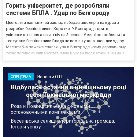
Горить університет, де розробляли
системи БПЛА . Удар по Бєлгороду
Цього літа навчальний заклад набирав школярів на курси з
розробки безпілотників. Коротко: У Бєлгороді горить
університет після атаки в ніч на 3 серпня У виші розробляли та
тестували безпілотники Влада не коментувала наслідки удару
Масштабна пожежа спалахнула в Білгородському державному
технологічному університеті імені Шухова після атаки в ніч на 3
серпня - у цьому закладі розробляли та тестували безпілотники.
Як пише російський Telegram-канал Astra, наслі...
Новости ОТГ
СПЕЦТЕМА
Відбулась остання в нинішньому році
сесія Токмацької міськради
Роза и Нововасильевка с новыми
остановочными комплексами
Веселівська селищна територіальна громада.
Історія успіху