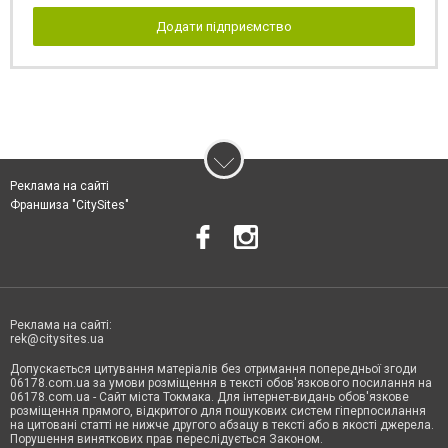
Додати підприємство
Реклама на сайті
Франшиза "CitySites"
Реклама на сайті:
rek@citysites.ua
Допускається цитування матеріалів без отримання попередньої згоди
06178.com.ua за умови розміщення в тексті обов'язкового посилання на
06178.com.ua - Сайт міста Токмака. Для інтернет-видань обов'язкове
розміщення прямого, відкритого для пошукових систем гіперпосилання
на цитовані статті не нижче другого абзацу в тексті або в якості джерела.
Порушення виняткових прав переслідується Законом.