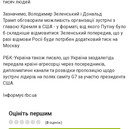
тисяч людей.
Зазначимо, Володимир Зеленський і Дональд
Трамп обговорили можливість організації зустрічі з
главою Кремля в США - у форматі, від якого Путіну було
б складніше відмовитися. Зеленський попередив, що у
разі відмови Росії буде потрібен додатковий тиск на
Москву.
РБК-Україна також писало, що Україна заздалегідь
передала країні-агресорці через посередників,
дипломатичні канали та розвідки пропозицію щодо
зустрічі лідерів на полях саміту G7 за участю президента
США.
Інформує rbc.ua
Оцініть першим
(
0
оцінок)