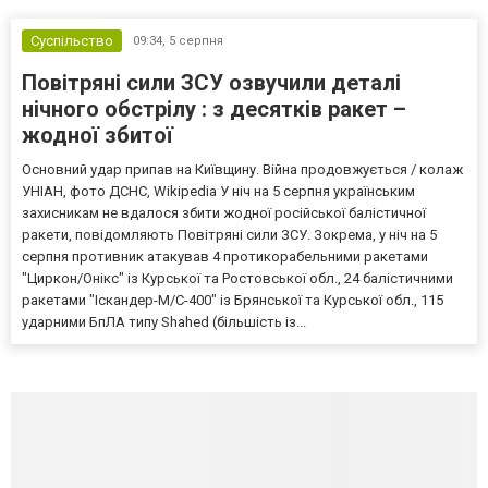
Суспільство
09:34,
5 серпня
Повітряні сили ЗСУ озвучили деталі
нічного обстрілу : з десятків ракет –
жодної збитої
Основний удар припав на Київщину. Війна продовжується / колаж
УНІАН, фото ДСНС, Wikipedia У ніч на 5 серпня українським
захисникам не вдалося збити жодної російської балістичної
ракети, повідомляють Повітряні сили ЗСУ. Зокрема, у ніч на 5
серпня противник атакував 4 протикорабельними ракетами
"Циркон/Онікс" із Курської та Ростовської обл., 24 балістичними
ракетами "Іскандер-М/С-400" із Брянської та Курської обл., 115
ударними БпЛА типу Shahed (більшість із...