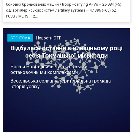
бойових броньованих машин / troop–carrying AFVs – 25 084 (+5)
од. артилерійських систем / artillery systems – 47 396 (+65) од.
РСЗВ / MLRS – 2...
Новости ОТГ
СПЕЦТЕМА
Відбулась остання в нинішньому році
сесія Токмацької міськради
Роза и Нововасильевка с новыми
остановочными комплексами
Веселівська селищна територіальна громада.
Історія успіху