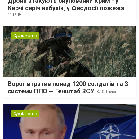
Дрони атакують окупований Крим - у
Керчі серія вибухів, у Феодосії пожежа
11:16,
Вчора
Суспільство
Ворог втратив понад 1200 солдатів та 3
системи ППО — Генштаб ЗСУ
10:13,
Вчора
Суспільство