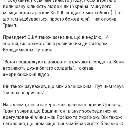
"Послухайте, Росія має укласти угоду. Росія втратила
величезну кількість людей, як і Україна. Минулого
місяця вони втратили 35 000 солдатів між собою. [...] Те,
що там відбувається, просто божевілля", - наголосив
Трамп.
Президент США також зазначив, що в неділю, 14
червня, він розмовляв з російським диктатором
Володимиром Путіним.
"Вони продовжують воювати, втрачають солдатів. Вони
втрачають дуже багато солдатів", - сказав
американський лідер.
Він також зауважив, що між Зеленським і Путіним існує
"сильна неприязнь".
Нагадаємо, після завершення іранської кризи Дональд
Трамп заявив, що Вашингтон планує зосередитися на
врегулюванні війни між Росією та Україною. Він також
наголосив, що щомісяця війна забирає життя близько 25