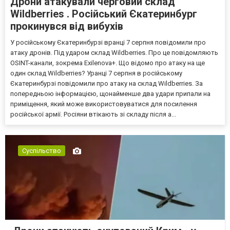
Дрони атакували черговий склад
Wildberries . Російський Єкатеринбург
прокинувся від вибухів
У російському Єкатеринбурзі вранці 7 серпня повідомили про
атаку дронів. Під ударом склад Wildberries. Про це повідомляють
OSINT-канали, зокрема Exilenova+. Що відомо про атаку на ще
один склад Wildberries? Уранці 7 серпня в російському
Єкатеринбурзі повідомили про атаку на склад Wildberries. За
попередньою інформацією, щонайменше два удари припали на
приміщення, який може використовуватися для посилення
російської армії. Росіяни втікають зі складу після а...
Суспільство