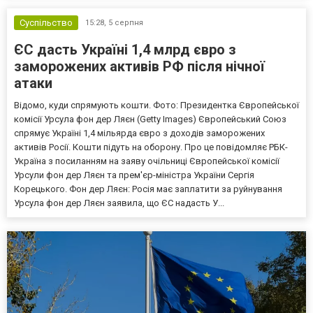
Суспільство
15:28,
5 серпня
ЄС дасть Україні 1,4 млрд євро з
заморожених активів РФ після нічної
атаки
Відомо, куди спрямують кошти. Фото: Президентка Європейської
комісії Урсула фон дер Ляєн (Getty Images) Європейський Союз
спрямує Україні 1,4 мільярда євро з доходів заморожених
активів Росії. Кошти підуть на оборону. Про це повідомляє РБК-
Україна з посиланням на заяву очільниці Європейської комісії
Урсули фон дер Ляєн та прем'єр-міністра України Сергія
Корецького. Фон дер Ляєн: Росія має заплатити за руйнування
Урсула фон дер Ляєн заявила, що ЄС надасть У...