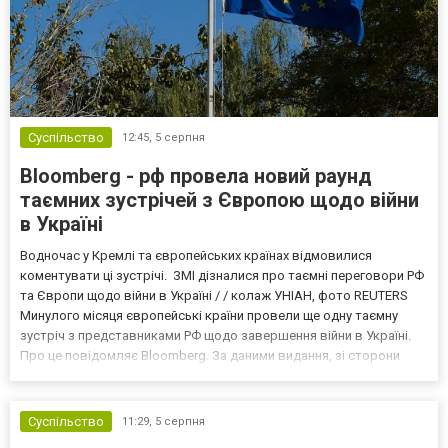
Суспільство
12:45,
5 серпня
Bloomberg - рф провела новий раунд
таємних зустрічей з Європою щодо війни
в Україні
Водночас у Кремлі та європейських країнах відмовилися
коментувати ці зустрічі. ЗМІ дізналися про таємні переговори РФ
та Європи щодо війни в Україні / / колаж УНІАН, фото REUTERS
Минулого місяця європейські країни провели ще одну таємну
зустріч з представниками РФ щодо завершення війни в Україні.
Про це повідомляє Bloomberg. За даними видання, зі сторони
Європи до цих переговорів долучилися колишні
високопосадовці Великої Британії, Франції, Німеччини та Р...
Суспільство
11:29,
5 серпня