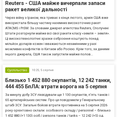
Reuters - США майже вичерпали запаси
ракет великої дальності
Через війну з Іраном, яка триває з кінця лютого, армія США вже
використала більшу частину наземних високоточних ракет
ATACMS і PrSM. За словами джерел агентства Reuters, Сполучені
Штати розгорнули майже всі свої ракети класу «земля – земля».
Ці високотехнологічні зразки озброєння коштують понад
мільйон доларів кожен і вважаються незамінними у разі
можливих конфліктів із Китаєм або Росією. Крім того, за даними
іншого джерела, США також запустили майже полов...
Суспільство
10:25,
5 серпня
Близько 1 452 880 окупантів, 12 242 танки,
444 455 БпЛА: втрати ворога на 5 серпня
За минулу добу ЗСУ ліквідували ще 1 130 окупантів, пʼять танків і
65 артилерійських систем. Про це повідомили у Генеральному
штабі ЗСУ. Загальні бойові втрати противника на 5 серпня 2026
року орієнтовно склали: особового складу / personnel – близько
1 452 880 (+1 130) осіб / persons танків / tanks – 12 242 (+5) од.