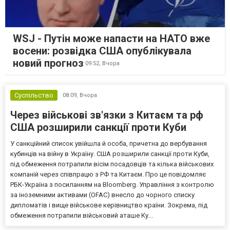
WSJ - Путін може напасти на НАТО вже
восени: розвідка США опублікувала
новий прогноз
09:52,
Вчора
Суспільство
08:09,
Вчора
Через військові зв'язки з Китаєм та рф
США розширили санкції проти Куби
У санкційний список увійшла й особа, причетна до вербування
кубинців на війну в Україну. США розширили санкції проти Куби,
під обмеження потрапили вісім посадовців та кілька військових
компаній через співпрацю з РФ та Китаєм. Про це повідомляє
РБК-Україна з посиланням на Bloomberg. Управління з контролю
за іноземними активами (OFAC) внесло до чорного списку
дипломатів і вище військове керівництво країни. Зокрема, під
обмеження потрапили військовий аташе Ку...