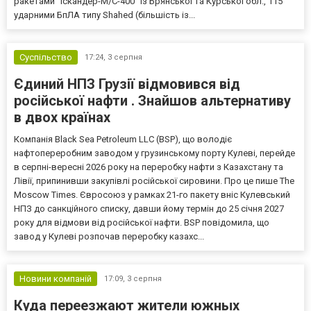
ракетами "Іскандер-М/С-400" із Брянської та Курської обл., 115
ударними БпЛА типу Shahed (більшість із...
Суспільство
17:24,
3 серпня
Єдиний НПЗ Грузії відмовився від
російської нафти . Знайшов альтернативу
в двох країнах
Компанія Black Sea Petroleum LLC (BSP), що володіє
нафтопереробним заводом у грузинському порту Кулеві, перейде
в серпні-вересні 2026 року на переробку нафти з Казахстану та
Лівії, припинивши закупівлі російської сировини. Про це пише The
Moscow Times. Євросоюз у рамках 21-го пакету вніс Кулевський
НПЗ до санкційного списку, давши йому термін до 25 січня 2027
року для відмови від російської нафти. BSP повідомила, що
завод у Кулеві розпочав переробку казахс...
Новини компаній
17:09,
3 серпня
Куда переезжают жители южных