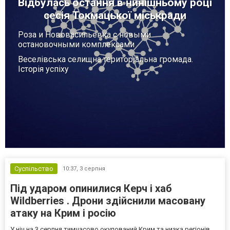
Відбулась остання в нинішньому році
сесія Токмацької міськради
Роза и Нововасильевка с новыми
остановочными комплексами
Веселівська селищна територіальна громада.
Історія успіху
Суспільство
10:37,
3 серпня
Під ударом опинилися Керч і хаб
Wildberries . Дрони здійснили масовану
атаку на Крим і росію
У ніч на 3 серпня тимчасово окупований Крим та низка регіонів