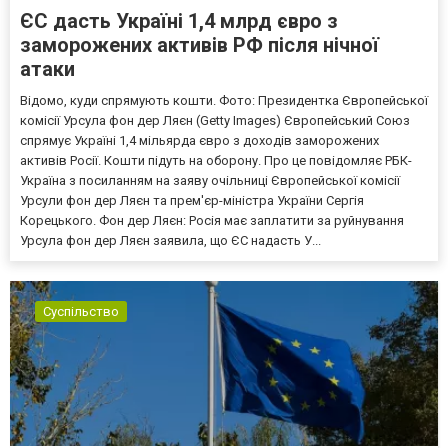
ЄС дасть Україні 1,4 млрд євро з
заморожених активів РФ після нічної
атаки
Відомо, куди спрямують кошти. Фото: Президентка Європейської
комісії Урсула фон дер Ляєн (Getty Images) Європейський Союз
спрямує Україні 1,4 мільярда євро з доходів заморожених
активів Росії. Кошти підуть на оборону. Про це повідомляє РБК-
Україна з посиланням на заяву очільниці Європейської комісії
Урсули фон дер Ляєн та прем'єр-міністра України Сергія
Корецького. Фон дер Ляєн: Росія має заплатити за руйнування
Урсула фон дер Ляєн заявила, що ЄС надасть У...
Суспільство