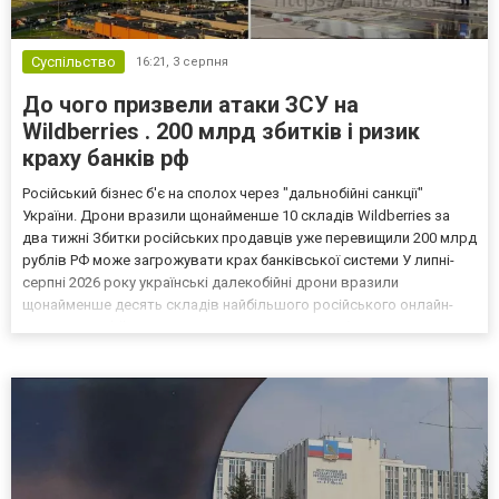
Суспільство
16:21,
3 серпня
До чого призвели атаки ЗСУ на
Wildberries . 200 млрд збитків і ризик
краху банків рф
Російський бізнес б'є на сполох через "дальнобійні санкції"
України. Дрони вразили щонайменше 10 складів Wildberries за
два тижні Збитки російських продавців уже перевищили 200 млрд
рублів РФ може загрожувати крах банківської системи У липні-
серпні 2026 року українські далекобійні дрони вразили
щонайменше десять складів найбільшого російського онлайн-
рітейлера Wildberries, спровокувавши масштабні пожежі. Поки
Кремль заперечує роль компанії в постачанні тов...