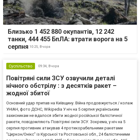
Близько 1 452 880 окупантів, 12 242
танки, 444 455 БпЛА: втрати ворога на 5
серпня
10:25,
Вчора
Суспільство
09:34,
Вчора
Повітряні сили ЗСУ озвучили деталі
нічного обстрілу : з десятків ракет –
жодної збитої
Основний удар припав на Київщину. Війна продовжується / колаж
УНІАН, фото ДСНС, Wikipedia У ніч на 5 серпня українським
захисникам не вдалося збити жодної російської балістичної
ракети, повідомляють Повітряні сили ЗСУ. Зокрема, у ніч на 5
серпня противник атакував 4 протикорабельними ракетами
"Циркон/Онікс" із Курської та Ростовської обл., 24 балістичними