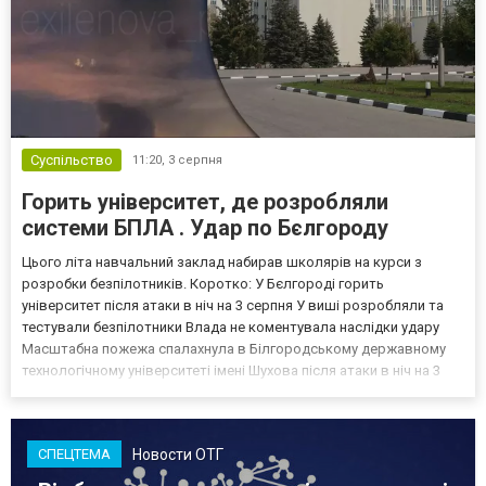
Суспільство
11:20,
3 серпня
Горить університет, де розробляли
системи БПЛА . Удар по Бєлгороду
Цього літа навчальний заклад набирав школярів на курси з
розробки безпілотників. Коротко: У Бєлгороді горить
університет після атаки в ніч на 3 серпня У виші розробляли та
тестували безпілотники Влада не коментувала наслідки удару
Масштабна пожежа спалахнула в Білгородському державному
технологічному університеті імені Шухова після атаки в ніч на 3
серпня - у цьому закладі розробляли та тестували безпілотники.
Як пише російський Telegram-канал Astra, наслі...
Новости ОТГ
СПЕЦТЕМА