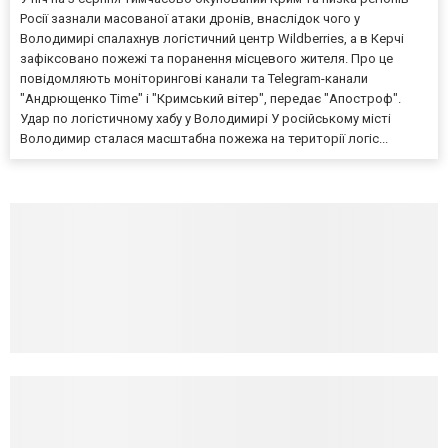
Росії зазнали масованої атаки дронів, внаслідок чого у
Володимирі спалахнув логістичний центр Wildberries, а в Керчі
зафіксовано пожежі та поранення місцевого жителя. Про це
повідомляють моніторингові канали та Telegram-канали
"Андрющенко Time" і "Кримський вітер", передає "Апостроф".
Удар по логістичному хабу у Володимирі У російському місті
Володимир сталася масштабна пожежа на території логіс...