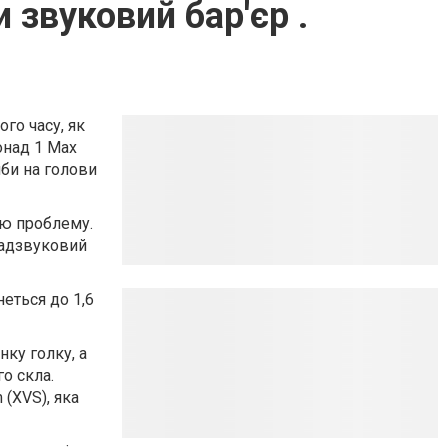
 звуковий бар'єр .
го часу, як
онад 1 Мах
би на голови
цю проблему.
надзвуковий
еться до 1,6
нку голку, а
о скла.
 (XVS), яка