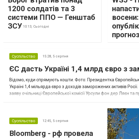
Ворог втратив понад
WSJ - 
1200 солдатів та 3
напаст
системи ППО — Генштаб
восени
ЗСУ
опублі
10:13,
Сьогодні
прогно
Суспільство
15:28,
5 серпня
ЄС дасть Україні 1,4 млрд євро з з
Відомо, куди спрямують кошти. Фото: Президентка Європейсько
Україні 1,4 мільярда євро з доходів заморожених активів Росі
заяву очільниці Європейської комісії Урсули фон дер Ляєн та п
за руйнування Урсула фон дер Ляєн заявила, що ЄС надасть У..
Суспільство
12:45,
5 серпня
Bloomberg - рф провела