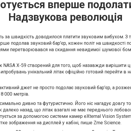
отується вперше подолати
Надзвукова революція
ь за швидкість доводилося платити звуковим вибухом. З то
ерше подолав звуковий бар'єр, кожен політ на швидкості п
іями перетворювався на скидання невидимої шумової бом
к NASA X-59 створений для того, щоб назавжди вирішити 
випробувань унікальний літак офіційно готовий перейти в 
активний джет не просто подолає звуковий бар'єр, а розжен
8 000 метрів.
симально дивно та футуристично. Його ніс нагадує довгу то
к далеко назад, що літак взагалі не має переднього лобовог
нтується за допомогою системи камер eXternal Vision System
ке зображення на дисплей у кабіні, пише Zme Science.