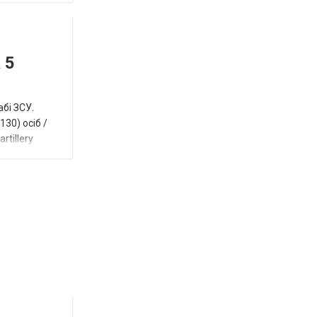
 5
абі ЗСУ.
30) осіб /
rtillery
Відбулась
остання
Новости