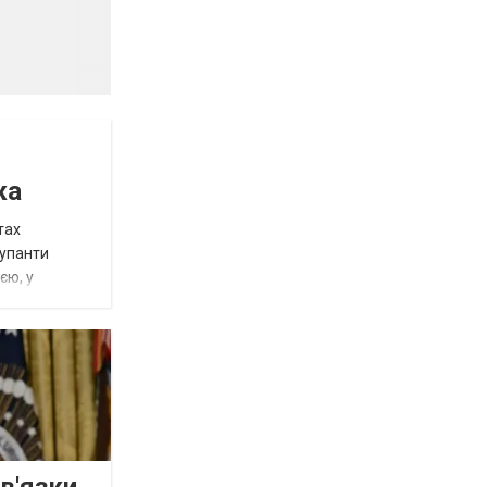
жа
тах
купанти
єю, у