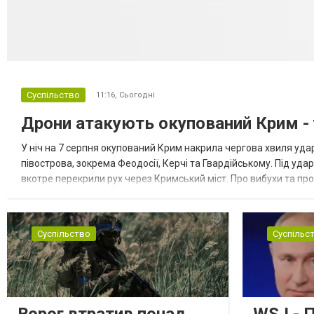
Суспільство
11:16,
Сьогодні
Дрони атакують окупований Крим - у
У ніч на 7 серпня окупований Крим накрила чергова хвиля удар
півострова, зокрема Феодосії, Керчі та Гвардійському. Під уда
вкотре перекрили рух через Кримський міст. Про вибухи та про
Феодосії був приліт, ймовірно, по скупченню техніки в районі кол
Суспільство
Суспільс