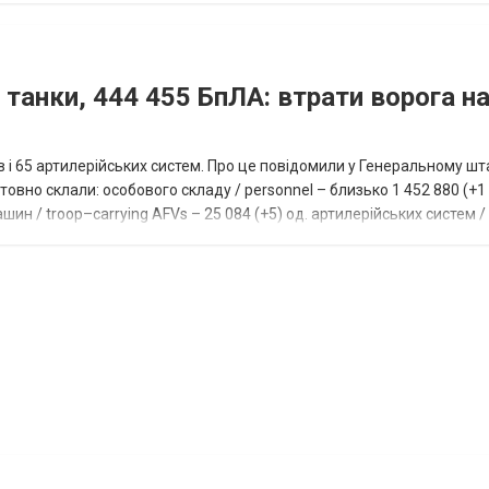
 танки, 444 455 БпЛА: втрати ворога на
ів і 65 артилерійських систем. Про це повідомили у Генеральному шт
овно склали: особового складу / personnel – близько 1 452 880 (+1 1
ин / troop–carrying AFVs – 25 084 (+5) од. артилерійських систем / a