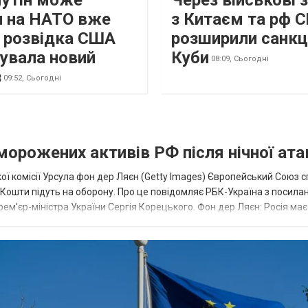
Путін може
Через військові 
и на НАТО вже
з Китаєм та рф 
: розвідка США
розширили санкці
кувала новий
Куби
08:09,
Сьогодні
з
09:52,
Сьогодні
аморожених активів РФ після нічної ата
ї комісії Урсула фон дер Ляєн (Getty Images) Європейський Союз 
ї. Кошти підуть на оборону. Про це повідомляє РБК-Україна з посила
рем'єр-міністра України Сергія Корецького. Фон дер Ляєн: Росія ма
.