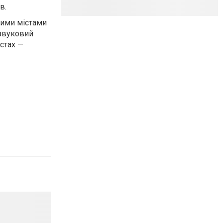
в.
кими містами
 звуковий
стах —