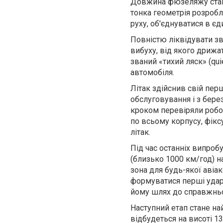
Довжина фюзеляжу стано
тонка геометрія розроб
руху, об'єднуватися в є
Повністю ліквідувати з
вибуху, від якого дрижа
званий «тихий ляск» (qui
автомобіля.
Літак здійснив свій пер
обслуговування і з бере
кроком перевіряли робот
по всьому корпусу, фікс
літак.
Під час останніх випроб
(близько 1000 км/год) н
зона для будь-якої авіа
формуватися перші ударн
йому шлях до справжньо
Наступний етап стане на
відбудеться на висоті 13