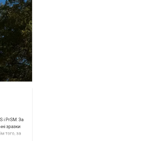
 і PrSM. За
чні зразки
м того, за