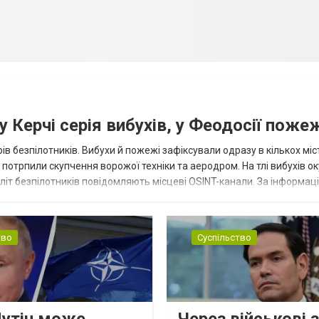
 Керчі серія вибухів, у Феодосії поже
ів безпілотників. Вибухи й пожежі зафіксували одразу в кількох міс
р потрпили скупчення ворожої техніки та аеродром. На тлі вибухів о
літ безпілотників повідомляють місцеві OSINT-канали. За інформаці
...
тво
Суспільство