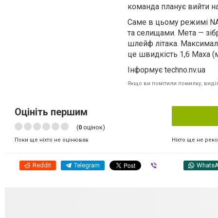
команда планує вийти на 
Саме в цьому режимі NA
та селищами. Мета — зіб
шлейф літака. Максималь
це швидкість 1,6 Маха (
Інформує techno.nv.ua
Якщо ви помітили помилку, виділі
Оцініть першим
(
0
оцінок)
Ніхто ще не рек
Поки ще ніхто не оцінював
Reddit
Telegram
Viber
Whats