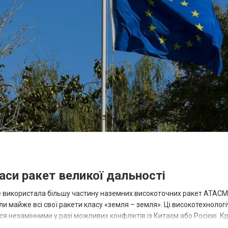
аси ракет великої дальності
вже використала більшу частину наземних високоточних ракет ATACMS
 майже всі свої ракети класу «земля – земля». Ці високотехнологі
незамінними у разі можливих конфліктів із Китаєм або Росією. Крі