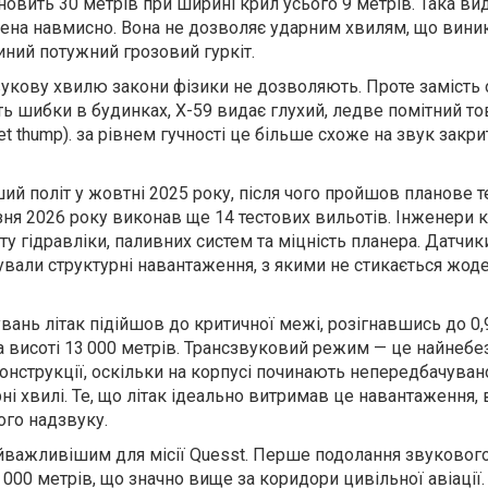
вить 30 метрів при ширині крил усього 9 метрів. Така ви
лена навмисно. Вона не дозволяє ударним хвилям, що виник
диний потужний грозовий гуркіт.
вукову хвилю закони фізики не дозволяють. Проте замість
ть шибки в будинках, X-59 видає глухий, ледве помітний то
et thump). за рівнем гучності це більше схоже на звук закр
ший політ у жовтні 2025 року, після чого пройшов планове т
зня 2026 року виконав ще 14 тестових вильотів. Інженери к
у гідравліки, паливних систем та міцність планера. Датчик
ували структурні навантаження, з якими не стикається жод
увань літак підійшов до критичної межі, розігнавшись до 0
а висоті 13 000 метрів. Трансзвуковий режим — це найнеб
конструкції, оскільки на корпусі починають непередбачуван
і хвилі. Те, що літак ідеально витримав це навантаження,
го надзвуку.
йважливішим для місії Quesst. Перше подолання звукового
 000 метрів, що значно вище за коридори цивільної авіації.