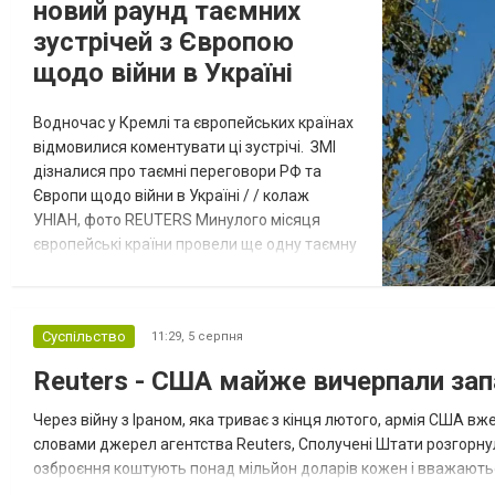
новий раунд таємних
зустрічей з Європою
щодо війни в Україні
Водночас у Кремлі та європейських країнах
відмовилися коментувати ці зустрічі. ЗМІ
дізналися про таємні переговори РФ та
Європи щодо війни в Україні / / колаж
УНІАН, фото REUTERS Минулого місяця
європейські країни провели ще одну таємну
зустріч з представниками РФ щодо
завершення війни в Україні. Про це
повідомляє Bloomberg. За даними видання,
Суспільство
11:29,
5 серпня
зі сторони Європи до цих переговорів
долучилися колишні високопосадовці
Reuters - США майже вичерпали зап
Великої Британії, Франції, Німеччини та Р...
Через війну з Іраном, яка триває з кінця лютого, армія США 
словами джерел агентства Reuters, Сполучені Штати розгорнули
озброєння коштують понад мільйон доларів кожен і вважаються 
даними іншого джерела, США також запустили майже полов...