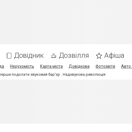
Довідник
Дозвілля
Афіша
да
Нерухомість
Карта міста
Довідкова
Фотозвіти
Авто 
вперше подолати звуковий бар'єр . Надзвукова революція