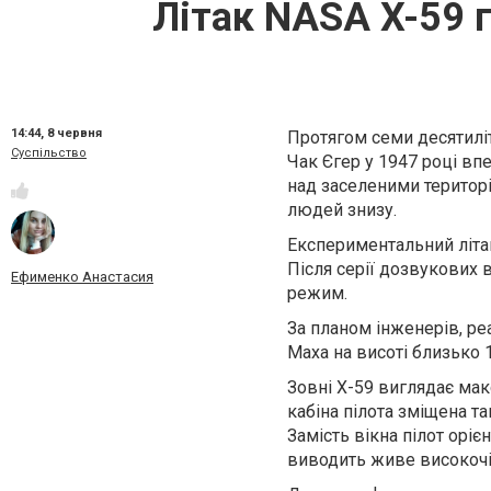
Літак NASA X-59 г
14:44,
8 червня
Протягом семи десятиліт
Суспільство
Чак Єгер у 1947 році вп
над заселеними територ
людей знизу.
Експериментальний літа
Після серії дозвукових 
Ефименко Анастасия
режим.
За планом інженерів, ре
Маха на висоті близько 1
Зовні X-59 виглядає мак
кабіна пілота зміщена та
Замість вікна пілот оріє
виводить живе високочіт