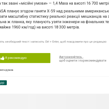
так звані «місійні умови» — 1,4 Маха на висоті 16 700 метрі
SA планує згодом ганяти X-59 над реальними американсь
рати масштабну статистику реальної реакції мешканців на
на ж планка, яку планують узяти інженери на фінальних те
майже 1960 км/год) на висоті 18 300 метрів.
ть необхідний текст і натисніть Ctrl + Enter, щоб повідомити про це редакцію
Авторизуйтесь
,
Я рекомендую
щоб оцінити і порекомендувати
омендував
App