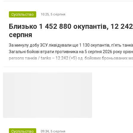
Суспільство
10:25,
5 серпня
Близько 1 452 880 окупантів, 12 242
серпня
За минулу добу ЗСУ ліквідували ще 1 130 окупантів, пʼять танк
Загальні бойові втрати противника на 5 серпня 2026 року орієнт
persons танків / tanks – 12 242 (+5) од. бойових броньованих маш
systems – 47 396 (+65) од. РСЗВ / MLRS – 2...
Суспільство
09:34,
5 серпня