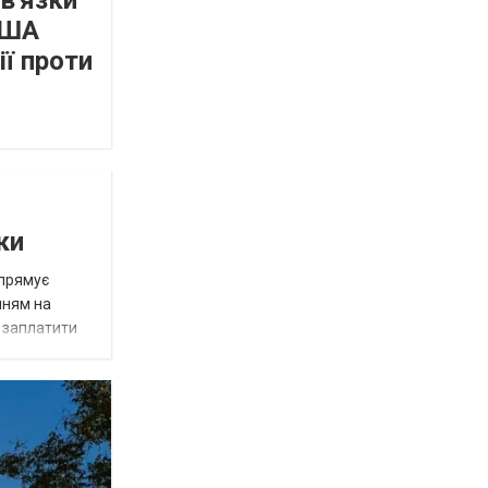
зв'язки
США
ї проти
ки
спрямує
нням на
є заплатити