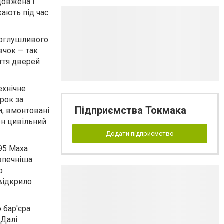
довжена і
ають під час
 оглушливого
вчок — так
иття дверей
ехнічне
рок за
Підприємства Токмака
и, вмонтовані
ен цивільний
Додати підприємство
,95 Маха
езпечніша
о
 відкрило
 бар'єра
 Далі