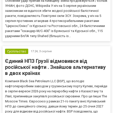
Основний удар припав на Київщину. Війна продовжується / колаж
УНІАН, фото ДСНС, Wikipedia У ніч на 5 серпня українським
захисникам не вдалося збити жодної російської балістичної
ракети, повідомляють Повітряні сили ЗСУ. Зокрема, у ніч на 5
серпня противник атакував 4 протикорабельними ракетами
"Циркон/Онікс" із Курської та Ростовської обл., 24 балістичними
ракетами "Іскандер-М/С-400" із Брянської та Курської обл., 115
ударними БпЛА типу Shahed (більшість із...
Суспільство
17:24,
3 серпня
Єдиний НПЗ Грузії відмовився від
російської нафти . Знайшов альтернативу
в двох країнах
Компанія Black Sea Petroleum LLC (BSP), що володіє
нафтопереробним заводом у грузинському порту Кулеві, перейде
в серпні-вересні 2026 року на переробку нафти з Казахстану та
Лівії, припинивши закупівлі російської сировини. Про це пише The
Moscow Times. Євросоюз у рамках 21-го пакету вніс Кулевський
НПЗ до санкційного списку, давши йому термін до 25 січня 2027
року для відмови від російської нафти. BSP повідомила, що