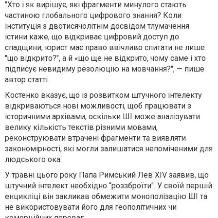
"Хто і як вирішує, які фрагменти минулого стають
частиною глобального цифрового знання? Коли
інституція з двотисячолітнім досвідом тлумачення
істини каже, що відкриває цифровий доступ до
спадщини, юрист має право ввічливо спитати не лише
"що відкрито?", а й «що ще не відкрито, чому саме і хто
підписує невидиму резолюцію на мовчання?", — пише
автор статті.
Костенко вказує, що із розвитком штучного інтелекту
відкриваються нові можливості, щоб працювати з
історичними архівами, оскільки ШІ може аналізувати
велику кількість текстів різними мовами,
реконструювати втрачені фрагменти та виявляти
закономірності, які могли залишатися непоміченими для
людського ока.
У травні цього року Папа Римський Лев XIV заявив, що
штучний інтелект необхідно “роззброїти". У своїй першій
енцикліці він закликав обмежити монополізацію ШІ та
не використовувати його для геополітичних чи
комерційних переваг.