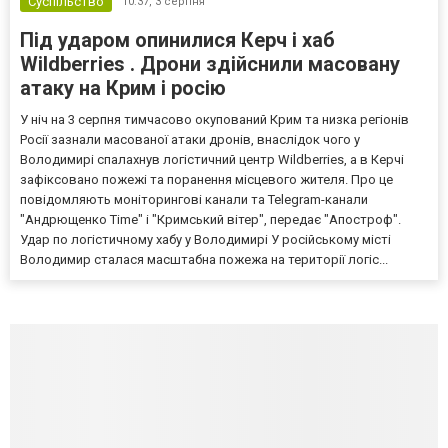
Суспільство
10:37,
3 серпня
Під ударом опинилися Керч і хаб
Wildberries . Дрони здійснили масовану
атаку на Крим і росію
У ніч на 3 серпня тимчасово окупований Крим та низка регіонів
Росії зазнали масованої атаки дронів, внаслідок чого у
Володимирі спалахнув логістичний центр Wildberries, а в Керчі
зафіксовано пожежі та поранення місцевого жителя. Про це
повідомляють моніторингові канали та Telegram-канали
"Андрющенко Time" і "Кримський вітер", передає "Апостроф".
Удар по логістичному хабу у Володимирі У російському місті
Володимир сталася масштабна пожежа на території логіс...