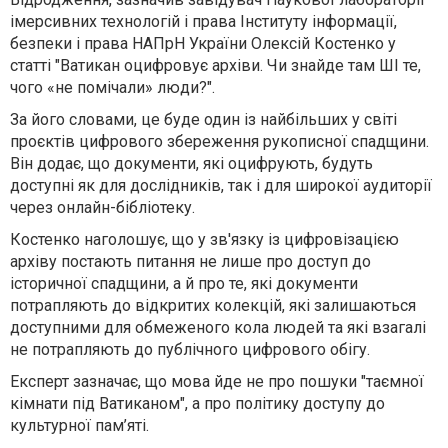
імерсивних технологій і права Інституту інформації,
безпеки і права НАПрН України Олексій Костенко у
статті "Ватикан оцифровує архіви. Чи знайде там ШІ те,
чого «не помічали» люди?".
За його словами, це буде один із найбільших у світі
проєктів цифрового збереження рукописної спадщини.
Він додає, що документи, які оцифрують, будуть
доступні як для дослідників, так і для широкої аудиторії
через онлайн-бібліотеку.
Костенко наголошує, що у зв'язку із цифровізацією
архіву постають питання не лише про доступ до
історичної спадщини, а й про те, які документи
потрапляють до відкритих колекцій, які залишаються
доступними для обмеженого кола людей та які взагалі
не потрапляють до публічного цифрового обігу.
Експерт зазначає, що мова йде не про пошуки "таємної
кімнати під Ватиканом", а про політику доступу до
культурної пам’яті.