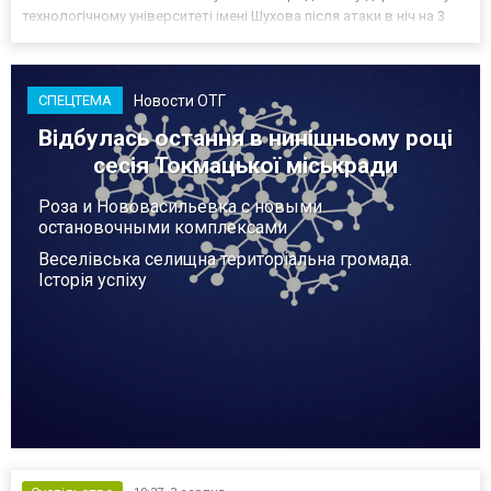
технологічному університеті імені Шухова після атаки в ніч на 3
серпня - у цьому закладі розробляли та тестували безпілотники.
Як пише російський Telegram-канал Astra, наслі...
Новости ОТГ
СПЕЦТЕМА
Відбулась остання в нинішньому році
сесія Токмацької міськради
Роза и Нововасильевка с новыми
остановочными комплексами
Веселівська селищна територіальна громада.
Історія успіху