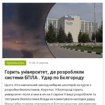
Суспільство
11:20,
3 серпня
Горить університет, де розробляли
системи БПЛА . Удар по Бєлгороду
Цього літа навчальний заклад набирав школярів на курси з
розробки безпілотників. Коротко: У Бєлгороді горить
університет після атаки в ніч на 3 серпня У виші розробляли та
тестували безпілотники Влада не коментувала наслідки удару
Масштабна пожежа спалахнула в Білгородському державному