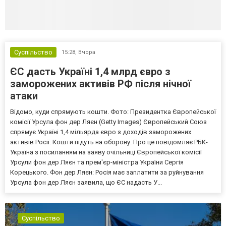
Суспільство
15:28,
Вчора
ЄС дасть Україні 1,4 млрд євро з
заморожених активів РФ після нічної
атаки
Відомо, куди спрямують кошти. Фото: Президентка Європейської
комісії Урсула фон дер Ляєн (Getty Images) Європейський Союз
спрямує Україні 1,4 мільярда євро з доходів заморожених
активів Росії. Кошти підуть на оборону. Про це повідомляє РБК-
Україна з посиланням на заяву очільниці Європейської комісії
Урсули фон дер Ляєн та прем'єр-міністра України Сергія
Корецького. Фон дер Ляєн: Росія має заплатити за руйнування
Урсула фон дер Ляєн заявила, що ЄС надасть У...
Суспільство