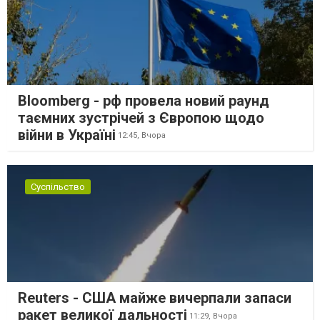
Bloomberg - рф провела новий раунд
таємних зустрічей з Європою щодо
війни в Україні
12:45,
Вчора
Суспільство
Reuters - США майже вичерпали запаси
ракет великої дальності
11:29,
Вчора