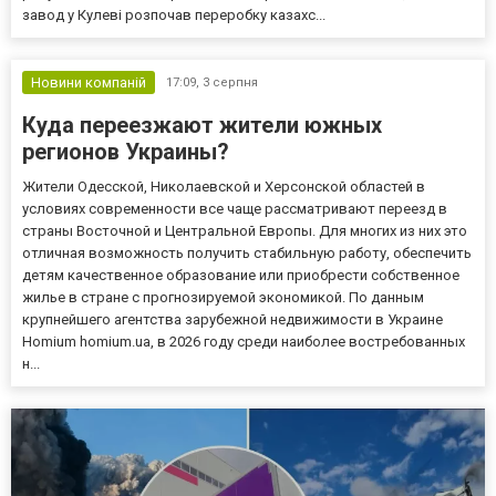
завод у Кулеві розпочав переробку казахс...
Новини компаній
17:09,
3 серпня
Куда переезжают жители южных
регионов Украины?
Жители Одесской, Николаевской и Херсонской областей в
условиях современности все чаще рассматривают переезд в
страны Восточной и Центральной Европы. Для многих из них это
отличная возможность получить стабильную работу, обеспечить
детям качественное образование или приобрести собственное
жилье в стране с прогнозируемой экономикой. По данным
крупнейшего агентства зарубежной недвижимости в Украине
Homium homium.ua, в 2026 году среди наиболее востребованных
н...