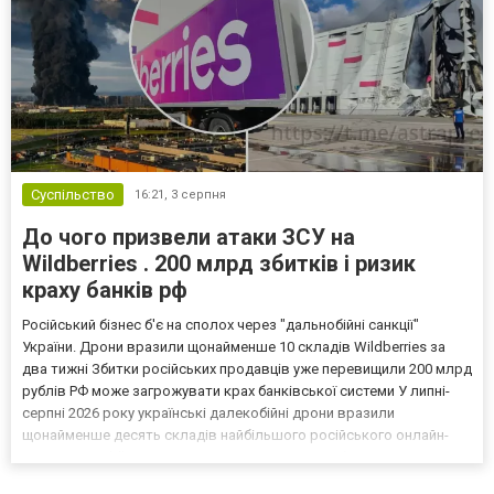
Суспільство
16:21,
3 серпня
До чого призвели атаки ЗСУ на
Wildberries . 200 млрд збитків і ризик
краху банків рф
Російський бізнес б'є на сполох через "дальнобійні санкції"
України. Дрони вразили щонайменше 10 складів Wildberries за
два тижні Збитки російських продавців уже перевищили 200 млрд
рублів РФ може загрожувати крах банківської системи У липні-
серпні 2026 року українські далекобійні дрони вразили
щонайменше десять складів найбільшого російського онлайн-
рітейлера Wildberries, спровокувавши масштабні пожежі. Поки
Кремль заперечує роль компанії в постачанні тов...