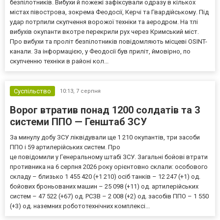
безпілотників. Вибухи й пожежі зафіксували одразу в кількох
містах півострова, зокрема Феодосії, Керчі та Гвардійському. Під
удар потрпили скупчення ворожої техніки та аеродром. На тлі
вибухів окупанти вкотре перекрили рух через Кримський міст.
Про вибухи та проліт безпілотників повідомляють місцеві OSINT-
канали. За інформацією, у Феодосії був приліт, ймовірно, по
скупченню техніки в районі кол...
Суспільство
10:13,
7 серпня
Ворог втратив понад 1200 солдатів та 3
системи ППО — Генштаб ЗСУ
За минулу добу ЗСУ ліквідували ще 1 210 окупантів, три засоби
ППО і 59 артилерійських систем. Про
це повідомили у Генеральному штабі ЗСУ. Загальні бойові втрати
противника на 6 серпня 2026 року орієнтовно склали: особового
складу – близько 1 455 420 (+1 210) осіб танків – 12 247 (+1) од.
бойових броньованих машин – 25 098 (+11) од. артилерійських
систем – 47 522 (+67) од. РСЗВ – 2 008 (+2) од. засобів ППО – 1 550
(+3) од. наземних робототехнічних комплексі...