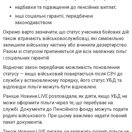
надбавки та підвищення до пенсійних виплат;
інші соціальні гарантії, передбачені
законодавством.
Окремо варто зазначити, що статус учасника бойових дій
також втрачають військовослужбовці, які самовільно
залишили військову частину або вчинили дезертирство.
Разом зі статусом припиняється дія всіх належних пільг
і соціальних гарантій.
Водночас закон передбачає можливість поновлення
статусу — якщо військовий повертається після СЗЧ до
служби у встановленому порядку, його статус УБД та
відповідні пільги можуть бути відновлені.
Раніше Новини.LIVE розповідали, як діяти, якщо УБД не
може оформити пільги через те, що перебуває на
службі. Документи до Пенсійного фонду можуть подати
родичі військового. При цьому важливо надати повний
пакет документів.
Також Новини.LIVE писали, чи залежить розмір пільги на