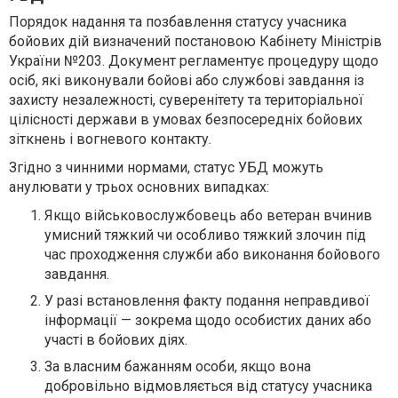
Порядок надання та позбавлення статусу учасника
бойових дій визначений постановою Кабінету Міністрів
України №203. Документ регламентує процедуру щодо
осіб, які виконували бойові або службові завдання із
захисту незалежності, суверенітету та територіальної
цілісності держави в умовах безпосередніх бойових
зіткнень і вогневого контакту.
Згідно з чинними нормами, статус УБД можуть
анулювати у трьох основних випадках:
Якщо військовослужбовець або ветеран вчинив
умисний тяжкий чи особливо тяжкий злочин під
час проходження служби або виконання бойового
завдання.
У разі встановлення факту подання неправдивої
інформації — зокрема щодо особистих даних або
участі в бойових діях.
За власним бажанням особи, якщо вона
добровільно відмовляється від статусу учасника