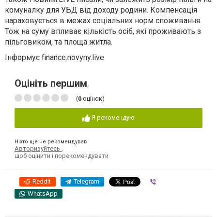
комуналку для УБД від доходу родини. Компенсація
нараховується в межах соціальних норм споживання.
Тож на суму впливає кількість осіб, які проживають з
пільговиком, та площа житла.
Інформує finance.novyny.live
Оцініть першим
(
0
оцінок)
Я рекомендую
Ніхто ще не рекомендував
Авторизуйтесь
,
щоб оцінити і порекомендувати
Reddit
Telegram
Viber
WhatsApp