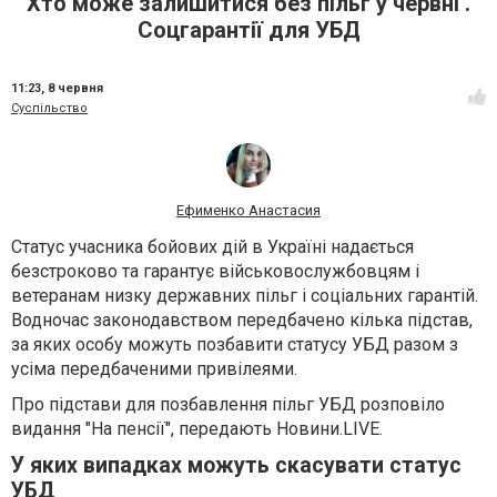
Хто може залишитися без пільг у червні .
Соцгарантії для УБД
11:23,
8 червня
Суспільство
Ефименко Анастасия
Статус учасника бойових дій в Україні надається
безстроково та гарантує військовослужбовцям і
ветеранам низку державних пільг і соціальних гарантій.
Водночас законодавством передбачено кілька підстав,
за яких особу можуть позбавити статусу УБД разом з
усіма передбаченими привілеями.
Про підстави для позбавлення пільг УБД розповіло
видання "На пенсії", передають Новини.LIVE.
У яких випадках можуть скасувати статус
УБД