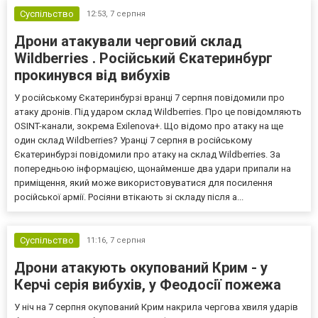
Суспільство
12:53,
7 серпня
Дрони атакували черговий склад
Wildberries . Російський Єкатеринбург
прокинувся від вибухів
У російському Єкатеринбурзі вранці 7 серпня повідомили про
атаку дронів. Під ударом склад Wildberries. Про це повідомляють
OSINT-канали, зокрема Exilenova+. Що відомо про атаку на ще
один склад Wildberries? Уранці 7 серпня в російському
Єкатеринбурзі повідомили про атаку на склад Wildberries. За
попередньою інформацією, щонайменше два удари припали на
приміщення, який може використовуватися для посилення
російської армії. Росіяни втікають зі складу після а...
Суспільство
11:16,
7 серпня
Дрони атакують окупований Крим - у
Керчі серія вибухів, у Феодосії пожежа
У ніч на 7 серпня окупований Крим накрила чергова хвиля ударів