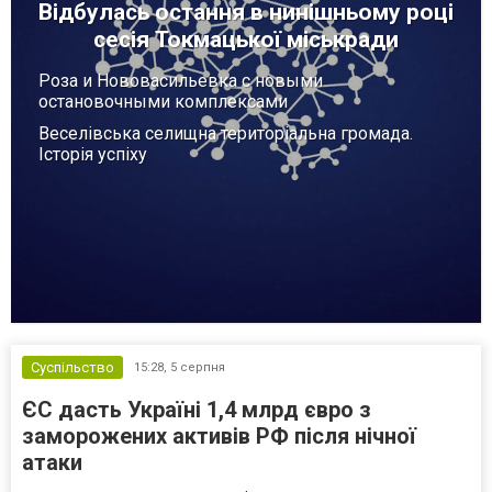
Відбулась остання в нинішньому році
сесія Токмацької міськради
Роза и Нововасильевка с новыми
остановочными комплексами
Веселівська селищна територіальна громада.
Історія успіху
Суспільство
15:28,
5 серпня
ЄС дасть Україні 1,4 млрд євро з
заморожених активів РФ після нічної
атаки