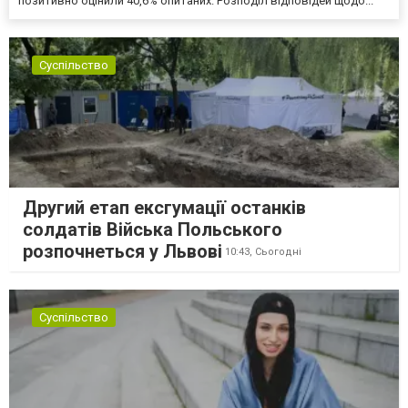
позитивно оцінили 40,6% опитаних. Розподіл відповідей щодо...
Суспільство
Другий етап ексгумації останків
солдатів Війська Польського
розпочнеться у Львові
10:43,
Сьогодні
Суспільство