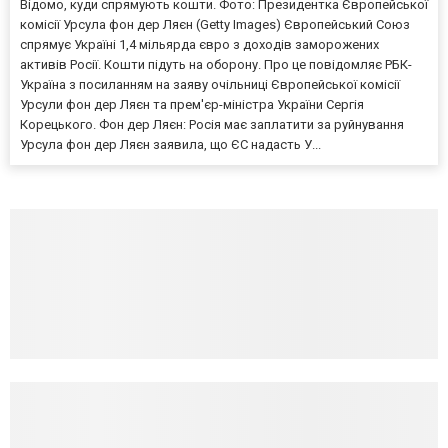
Відомо, куди спрямують кошти. Фото: Президентка Європейської
комісії Урсула фон дер Ляєн (Getty Images) Європейський Союз
спрямує Україні 1,4 мільярда євро з доходів заморожених
активів Росії. Кошти підуть на оборону. Про це повідомляє РБК-
Україна з посиланням на заяву очільниці Європейської комісії
Урсули фон дер Ляєн та прем'єр-міністра України Сергія
Корецького. Фон дер Ляєн: Росія має заплатити за руйнування
Урсула фон дер Ляєн заявила, що ЄС надасть У...