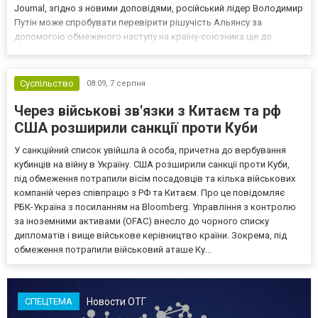
Journal, згідно з новими доповідями, російський лідер Володимир
Путін може спробувати перевірити рішучість Альянсу за
допомогою обмеженого наступу на країну-союзника ще до
закінчення війни в Україні. Ці нові оцінки з’явилися на тлі нестачі
деяких критично важливих боєприпасів,...
Суспільство
08:09,
7 серпня
Через військові зв'язки з Китаєм та рф
США розширили санкції проти Куби
У санкційний список увійшла й особа, причетна до вербування
кубинців на війну в Україну. США розширили санкції проти Куби,
під обмеження потрапили вісім посадовців та кілька військових
компаній через співпрацю з РФ та Китаєм. Про це повідомляє
РБК-Україна з посиланням на Bloomberg. Управління з контролю
за іноземними активами (OFAC) внесло до чорного списку
дипломатів і вище військове керівництво країни. Зокрема, під
обмеження потрапили військовий аташе Ку...
Новости ОТГ
СПЕЦТЕМА