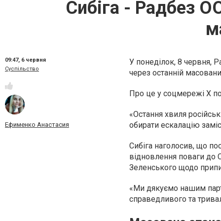
Сибіга - Радбез О
м
09:47,
6 червня
У понеділок, 8 червня, 
Суспільство
через останній масовани
Про це у соцмережі X по
«Остання хвиля російсь
обирати ескалацію заміст
Ефименко Анастасия
Сибіга наголосив, що п
відновлення поваги до 
Зеленського щодо припи
«Ми дякуємо нашим парт
справедливого та трива