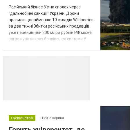
Російський бізнес б'є на сполох через
"дальнобійні санкції" України. Дрони
вразили щонайменше 10 складів Wildberries
за два тижні Збитки російських продавців
уже перевищили 200 млрд рублів РФ може
загрожувати крах банківської системи У
липні-серпні 2026 року українські
далекобійні дрони вразили щонайменше
десять складів найбільшого російського
онлайн-рітейлера Wildberries,
спровокувавши масштабні пожежі. Поки
Кремль заперечує роль компанії в
постачанні тов...
Суспільство
11:20,
3 серпня
Горить університет, де