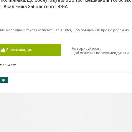
оліклініка, що обслуговувала 20 тис. мешканців Голосіїв
л. Академіка Заболотного, 48-А.
ть необхідний текст і натисніть Ctrl + Enter, щоб повідомити про це редакцію
Авторизуйтесь
,
Я рекомендую
щоб оцінити і порекомендувати
омендував
App