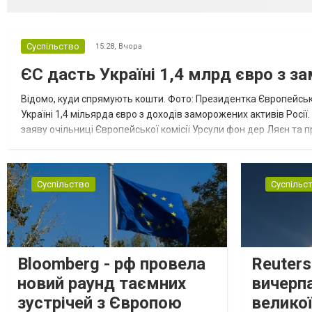
Суспільство
15:28,
Вчора
ЄС дасть Україні 1,4 млрд євро з з
Відомо, куди спрямують кошти. Фото: Президентка Європейсько
Україні 1,4 мільярда євро з доходів заморожених активів Росі
заяву очільниці Європейської комісії Урсули фон дер Ляєн та п
за руйнування Урсула фон дер Ляєн заявила, що ЄС надасть У..
Суспільство
Суспільс
Bloomberg - рф провела
Reuter
новий раунд таємних
вичерп
зустрічей з Європою
великої