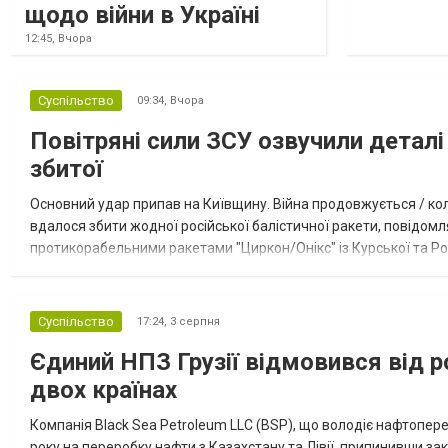
щодо війни в Україні
12:45,
Вчора
Суспільство
09:34,
Вчора
Повітряні сили ЗСУ озвучили деталі 
збитої
Основний удар припав на Київщину. Війна продовжується / кол
вдалося збити жодної російської балістичної ракети, повідомля
протикорабельними ракетами "Циркон/Онікс" із Курської та Рос
Курської обл., 115 ударними БпЛА типу Shahed (більшість із...
Суспільство
17:24,
3 серпня
Єдиний НПЗ Грузії відмовився від р
двох країнах
Компанія Black Sea Petroleum LLC (BSP), що володіє нафтопер
року на переробку нафти з Казахстану та Лівії, припинивши за