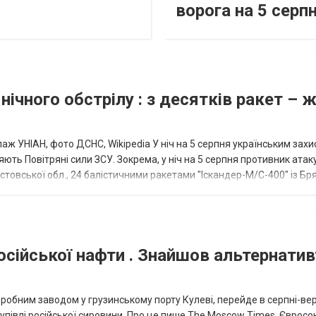
ворога на 5 серп
нічного обстрілу : з десятків ракет – 
аж УНІАН, фото ДСНС, Wikipedia У ніч на 5 серпня українським зах
ють Повітряні сили ЗСУ. Зокрема, у ніч на 5 серпня противник атак
товської обл., 24 балістичними ракетами "Іскандер-М/С-400" із Бря
осійської нафти . Знайшов альтернатив
еробним заводом у грузинському порту Кулеві, перейде в серпні-ве
купівлі російської сировини. Про це пише The Moscow Times. Євросо