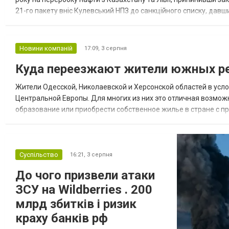
21-го пакету вніс Кулевський НПЗ до санкційного списку, давши
повідомила, що завод у Кулеві розпочав переробку казахс...
Новини компаній
17:09,
3 серпня
Куда переезжают жители южных ре
Жители Одесской, Николаевской и Херсонской областей в усл
Центральной Европы. Для многих из них это отличная возмож
образование или приобрести собственное жилье в стране с 
недвижимости в Украине Homium homium.ua, в 2026 году среди
Суспільство
16:21,
3 серпня
До чого призвели атаки
ЗСУ на Wildberries . 200
млрд збитків і ризик
краху банків рф