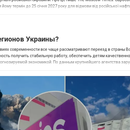
 йому термін до 25 січня 2027 року для відмови від російської нафт
гионов Украины?
овиях современности все чаще рассматривают переезд в страны В
ность получить стабильную работу, обеспечить детям качественн
прогнозируемой экономикой. По данным крупнейшего агентства зар
 наиболее востребованных н...