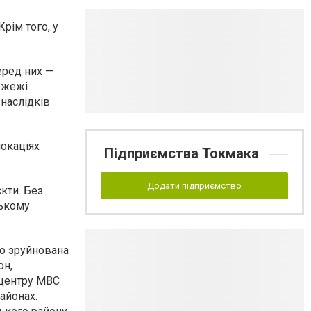
Крім того, у
еред них —
пожежі
наслідків
локаціях
Підприємства Токмака
Додати підприємство
кти. Без
ському
во зруйнована
он,
 центру МВС
айонах.