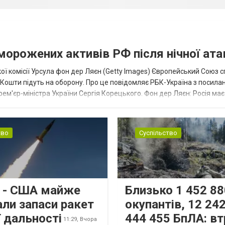
аморожених активів РФ після нічної ата
ї комісії Урсула фон дер Ляєн (Getty Images) Європейський Союз 
ї. Кошти підуть на оборону. Про це повідомляє РБК-Україна з посила
рем'єр-міністра України Сергія Корецького. Фон дер Ляєн: Росія ма
.
тво
Суспільство
s - США майже
Близько 1 452 88
али запаси ракет
окупантів, 12 242
 дальності
444 455 БпЛА: вт
11:29,
Вчора