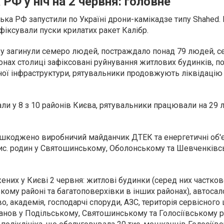
РФ у ніч на 2 червня: головне
йська РФ запустили по Україні дрони-камікадзе типу Shahed. 
фіксували пуски крилатих ракет Калібр.
ву загинули семеро людей, постраждало понад 79 людей, с
йонах столиці зафіксовані руйнування житлових будинків, 
ої інфраструктури, рятувальники продовжують ліквідацію 
и у 8 з 10 районів Києва, рятувальники працювали на 29 
ошкоджено виробничий майданчик ДТЕК та енергетичні об'є
тис. родин у Святошинському, Оболонському та Шевченків
ених у Києві 2 червня: житлові будинки (серед них частко
кому районі та багатоповерхівки в інших районах), автосал
, академія, господарчі споруди, АЗС, територія сервісного
танов у Подільському, Святошинському та Голосіївському р