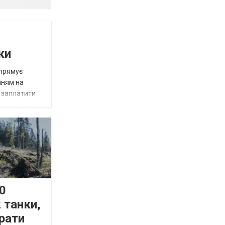
ки
спрямує
нням на
є заплатити
0
 танки,
рати