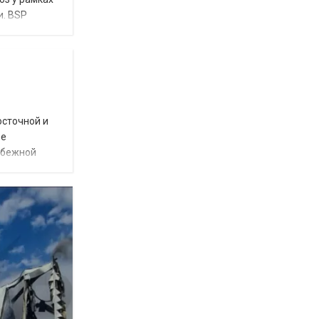
и. BSP
осточной и
ое
убежной