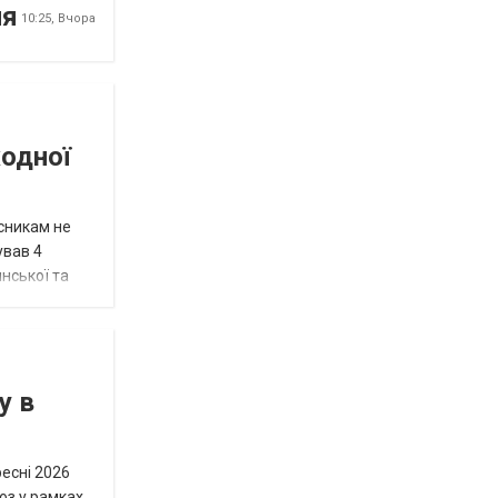
ня
10:25,
Вчора
жодної
исникам не
ував 4
нської та
у в
ресні 2026
юз у рамках