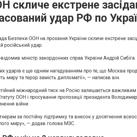
ОН скличе екстрене засіда
асований удар РФ по Украї
Рада Безпеки ООН на прохання України скличе екстрене зас
й російський удар.
відомив міністр закордонних справ України Андрій Сибіга.
ких ударів є ще одним нагадуванням про те, що Москва пр
ь миру та терор замість дипломатії», — написав він.
остійний міжнародний тиск на Росію залишається важливим
Статуту ООН і просування пропозиції президента Володими
нення війни.
нерам за постійну підтримку та внесок у досягнення всео
лого миру», — додав голова МЗС.