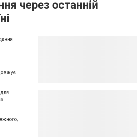
ння через останній
ні
ідання
одовжує
 для
ра
сяжного,