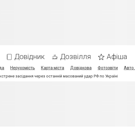
Довідник
Дозвілля
Афіша
да
Нерухомість
Карта міста
Довідкова
Фотозвіти
Авто 
екстрене засідання через останній масований удар РФ по Україні