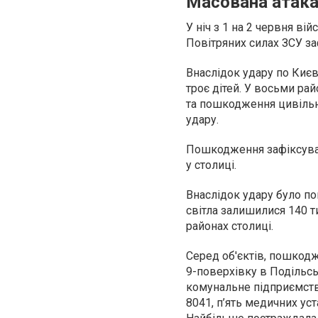
Масована атака 
У ніч з 1 на 2 червня ві
Повітряних силах ЗСУ за
Внаслідок удару по Киє
троє дітей. У восьми ра
та пошкодження цивільн
удару.
Пошкодження зафіксувал
у столиці.
Внаслідок удару було п
світла залишилися 140 
районах столиці.
Серед об'єктів, пошкодж
9-поверхівку в Подільсь
комунальне підприємство
8041, п’ять медичних ус