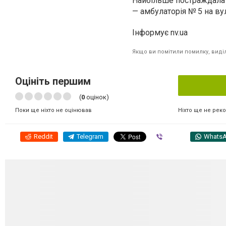
Найбільше постраждала п
— амбулаторія № 5 на ву
Інформує nv.ua
Якщо ви помітили помилку, виділі
Оцініть першим
(
0
оцінок)
Ніхто ще не рек
Поки ще ніхто не оцінював
Reddit
Telegram
Viber
Whats