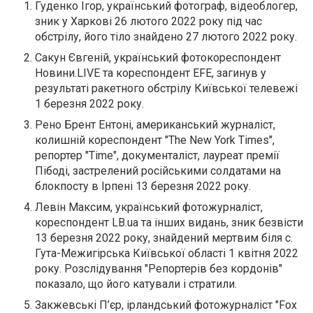
Гуденко Ігор, український фотограф, відеоблогер,
зник у Харкові 26 лютого 2022 року під час
обстрілу, його тіло знайдено 27 лютого 2022 року.
Сакун Євгеній, український фотокореспондент
Новини.LIVE та кореспондент EFE, загинув у
результаті ракетного обстрілу Київської телевежі
1 березня 2022 року.
Рено Брент Ентоні, американський журналіст,
колишній кореспондент "The New York Times",
репортер "Time", документаліст, лауреат премії
Пібоді, застрелений російськими солдатами на
блокпосту в Ірпені 13 березня 2022 року.
Левін Максим, український фотожурналіст,
кореспондент LB.ua та інших видань, зник безвісти
13 березня 2022 року, знайдений мертвим біля с.
Гута-Межигірська Київської області 1 квітня 2022
року. Розслідування "Репортерів без кордонів"
показало, що його катували і стратили.
Закжевські П’єр, ірландський фотожурналіст "Fox