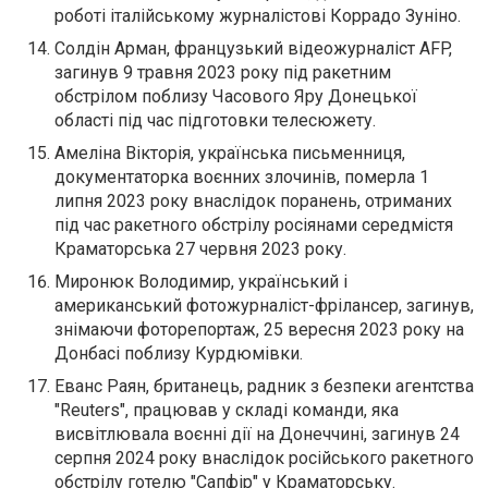
роботі італійському журналістові Коррадо Зуніно.
Солдін Арман, французький відеожурналіст AFP,
загинув 9 травня 2023 року під ракетним
обстрілом поблизу Часового Яру Донецької
області під час підготовки телесюжету.
Амеліна Вікторія, українська письменниця,
документаторка воєнних злочинів, померла 1
липня 2023 року внаслідок поранень, отриманих
під час ракетного обстрілу росіянами середмістя
Краматорська 27 червня 2023 року.
Миронюк Володимир, український і
американський фотожурналіст-фрілансер, загинув,
знімаючи фоторепортаж, 25 вересня 2023 року на
Донбасі поблизу Курдюмівки.
Еванс Раян, британець, радник з безпеки агентства
"Reuters", працював у складі команди, яка
висвітлювала воєнні дії на Донеччині, загинув 24
серпня 2024 року внаслідок російського ракетного
обстрілу готелю "Сапфір" у Краматорську.