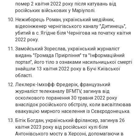
помер 2 квітня 2022 року після катувань від
російських військових у Маріуполі.
Нежиборець Роман, український медійник,
відеоінженер чернігівського каналу "Дитинець",
убитий в с. Ягідне біля Чернігова на початку квітня
2022 року.
Замойський Зореслав, український журналіст
видань "Громада Приірпіння" та "Інформаційний
портал", його тіло з ознаками насильницької смерті
знайшли 13 квітня 2022 року в Бучі Київської
області.
Леклерк-Імхофф Фредерік, французький
журналіст телеканалу BFMTV, загинув від
осколкового поранення 30 травня 2022 року
внаслідок російського обстрілу, коли висвітлював
евакуацію мирного населення із Сєвєродонецька.
Бітік Богдан, український фрілансер, загинув 26
квітня 2023 року від російської кулі біля
Антонівського мосту в Херсоні, допомагаючи в