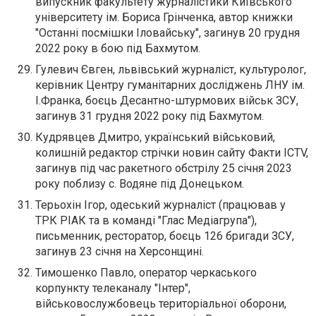
випускник факультету журналістики Київського
університету ім. Бориса Грінченка, автор книжки
"Останні посмішки Іловайську", загинув 20 грудня
2022 року в бою під Бахмутом.
Гулевич Євген, львівський журналіст, культуролог,
керівник Центру гуманітарних досліджень ЛНУ ім.
І.Франка, боєць Десантно-штурмових військ ЗСУ,
загинув 31 грудня 2022 року під Бахмутом.
Кудрявцев Дмитро, український військовий,
колишній редактор стрічки новин сайту Факти ICTV,
загинув під час ракетного обстрілу 25 січня 2023
року поблизу с. Водяне під Донецьком.
Терьохін Ігор, одеський журналіст (працював у
ТРК РІАК та в команді "Глас Медіагрупа"),
письменник, ресторатор, боєць 126 бригади ЗСУ,
загинув 23 січня на Херсонщині.
Тимошенко Павло, оператор черкаського
корпункту телеканалу "Інтер",
військовослужбовець територіальної оборони,