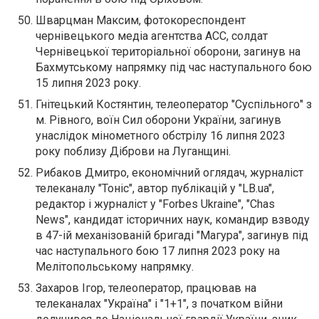
Шварцман Максим, фотокореспондент
чернівецького медіа агентства АСС, солдат
Чернівецької територіальної оборони, загинув на
Бахмутському напрямку під час наступального бою
15 липня 2023 року.
Гнітецький Костянтин, телеоператор "Суспільного" з
м. Рівного, воїн Сил оборони України, загинув
унаслідок мінометного обстрілу 16 липня 2023
року поблизу Діброви на Луганщині.
Рибаков Дмитро, економічний оглядач, журналіст
телеканалу "Тоніс", автор публікацій у "LB.ua",
редактор і журналіст у "Forbes Ukraine", "Chas
News", кандидат історичних наук, командир взводу
в 47-ій механізованій бригаді "Магура", загинув під
час наступального бою 17 липня 2023 року на
Мелітопольському напрямку.
Захаров Ігор, телеоператор, працював на
телеканалах "Україна" і "1+1", з початком війни