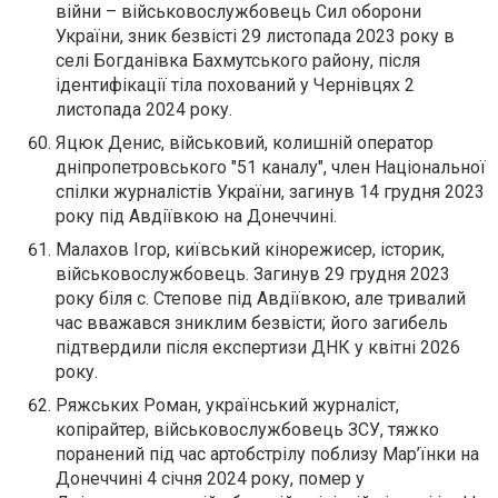
війни – військовослужбовець Сил оборони
України, зник безвісті 29 листопада 2023 року в
селі Богданівка Бахмутського району, після
ідентифікації тіла похований у Чернівцях 2
листопада 2024 року.
Яцюк Денис, військовий, колишній оператор
дніпропетровського "51 каналу", член Національної
спілки журналістів України, загинув 14 грудня 2023
року під Авдіївкою на Донеччині.
Малахов Ігор, київський кінорежисер, історик,
військовослужбовець. Загинув 29 грудня 2023
року біля с. Степове під Авдіївкою, але тривалий
час вважався зниклим безвісти; його загибель
підтвердили після експертизи ДНК у квітні 2026
року.
Ряжських Роман, український журналіст,
копірайтер, військовослужбовець ЗСУ, тяжко
поранений під час артобстрілу поблизу Мар’їнки на
Донеччині 4 січня 2024 року, помер у