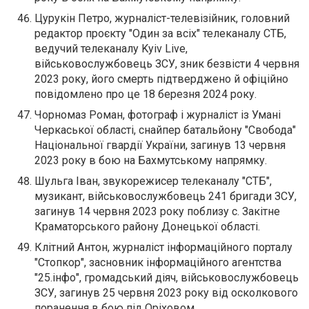
Цурукін Петро, журналіст-телевізійник, головний
редактор проєкту "Один за всіх" телеканалу СТБ,
ведучий телеканалу Kyiv Live,
військовослужбовець ЗСУ, зник безвісти 4 червня
2023 року, його смерть підтверджено й офіційно
повідомлено про це 18 березня 2024 року.
Чорномаз Роман, фотограф і журналіст із Умані
Черкаської області, снайпер батальйону "Свобода"
Національної гвардії України, загинув 13 червня
2023 року в бою на Бахмутському напрямку.
Шульга Іван, звукорежисер телеканалу "СТБ",
музикант, військовослужбовець 241 бригади ЗСУ,
загинув 14 червня 2023 року поблизу с. Закітне
Краматорського району Донецької області.
Клітний Антон, журналіст інформаційного порталу
"Стопкор", засновник інформаційного агентства
"25.інфо", громадський діяч, військовослужбовець
ЗСУ, загинув 25 червня 2023 року від осколкового
поранення в бою під Оріховом.