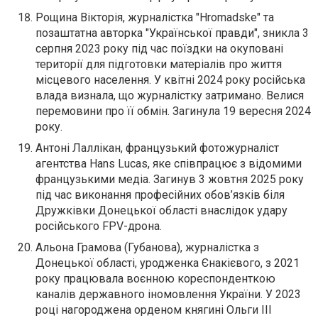
Рощина Вікторія, журналістка "Hromadske" та
позаштатна авторка "Української правди", зникла 3
серпня 2023 року під час поїздки на окуповані
території для підготовки матеріалів про життя
місцевого населення. У квітні 2024 року російська
влада визнала, що журналістку затримано. Велися
перемовини про її обмін. Загинула 19 вересня 2024
року.
Антоні Лаллікан, французький фотожурналіст
агентства Hans Lucas, яке співпрацює з відомими
французькими медіа. Загинув 3 жовтня 2025 року
під час виконання професійних обов’язків біля
Дружківки Донецької області внаслідок удару
російського FPV-дрона.
Альона Грамова (Губанова), журналістка з
Донецької області, уродженка Єнакієвого, з 2021
року працювала воєнною кореспонденткою
каналів державного іномовлення України. У 2023
році нагороджена орденом княгині Ольги ІІІ