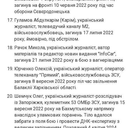
загинув на фронті 10 червня 2022 року під час
оборони Сєвєродонецька.
Гуламов Абдулкарім (Карім), український
журналіст, телеведучий каналу М2,
військовослужбовець, загинув 17 липня 2022
року, ймовірно, під обстрілом.
Рачок Микола, український журналіст, автор
матеріалів та редактор новин видання "InfoCar",
загинув 21 липня 2022 року в бою з вагнерівцями.
Юрченко Олексій, український журналіст, оператор
телеканалу "Прямий", військовослужбовець ЗСУ,
загинув 8 вересня 2022 року піл час звільнення
Балаклії Харківської області.
Шемчук Олег, український журналіст-розслідувач
із Запоріжжя, кулеметник 53 ОМБр ЗСУ, загинув 15
вересня 2022 року на Бахмутському напрямку
внаслідок уламкових поранень. Тіло вдалося
забрати з поля бою і провести ДНК-експертизу з
великим запізненням. Похований 4 квітня 2024