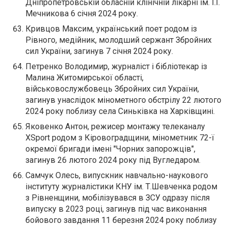
Дніпропетровській обласній клінічній лікарні ім. І.І.
Мечникова 6 січня 2024 року.
Кривцов Максим, український поет родом із
Рівного, медійник, молодший сержант Збройних
сил України, загинув 7 січня 2024 року.
Петренко Володимир, журналіст і бібліотекар із
Малина Житомирської області,
військовослужбовець Збройних сил України,
загинув унаслідок мінометного обстрілу 22 лютого
2024 року поблизу села Синьківка на Харківщині.
Яковенко Антон, режисер монтажу телеканалу
XSport родом з Кіровоградщини, мінометник 72-ї
окремої бригади імені "Чорних запорожців",
загинув 26 лютого 2024 року під Вугледаром.
Самчук Олесь, випускник навчально-наукового
інституту журналістики КНУ ім. Т.Шевченка родом
з Рівненщини, мобілізувався в ЗСУ одразу після
випуску в 2023 році, загинув під час виконання
бойового завдання 11 березня 2024 року поблизу