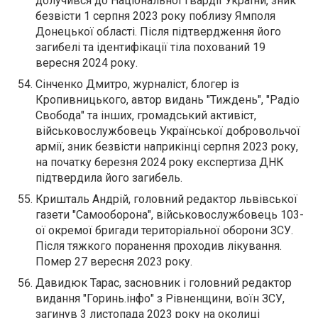
долучився до Національної гвардії України, зник
безвісти 1 серпня 2023 року поблизу Ямполя
Донецької області. Після підтвердження його
загибелі та ідентифікації тіла похований 19
вересня 2024 року.
Сінченко Дмитро, журналіст, блогер із
Кропивницького, автор видань "Тиждень", "Радіо
Свобода" та інших, громадський активіст,
військовослужбовець Української добровольчої
армії, зник безвісти наприкінці серпня 2023 року,
на початку березня 2024 року експертиза ДНК
підтвердила його загибель.
Кришталь Андрій, головний редактор львівської
газети "Самооборона", військовослужбовець 103-
ої окремої бригади територіальної оборони ЗСУ.
Після тяжкого поранення проходив лікування.
Помер 27 вересня 2023 року.
Давидюк Тарас, засновник і головний редактор
видання "Горинь.інфо" з Рівненщини, воїн ЗСУ,
загинув 3 листопада 2023 року на околиці