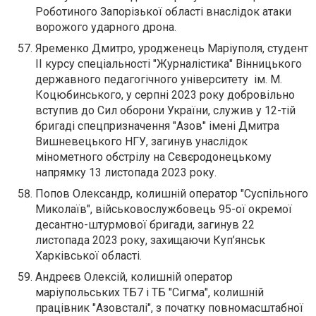
Роботиного Запорізької області внаслідок атаки
ворожого ударного дрона.
Яременко Дмитро, уродженець Маріуполя, студент
ІІ курсу спеціальності "Журналістика" Вінницького
державного педагогічного університету ім. М.
Коцюбинського, у серпні 2023 року добровільно
вступив до Сил оборони України, служив у 12-тій
бригаді спецпризначення "Азов" імені Дмитра
Вишневецького НГУ, загинув унаслідок
мінометного обстрілу на Сєвєродонецькому
напрямку 13 листопада 2023 року.
Попов Олександр, колишній оператор "Суспільного
Миколаїв", військовослужбовець 95-ої окремої
десантно-штурмової бригади, загинув 22
листопада 2023 року, захищаючи Куп’янськ
Харківської області.
Андреєв Олексій, колишній оператор
маріупольських ТБ7 і ТБ "Сигма", колишній
працівник "Азовсталі", з початку повномасштабної