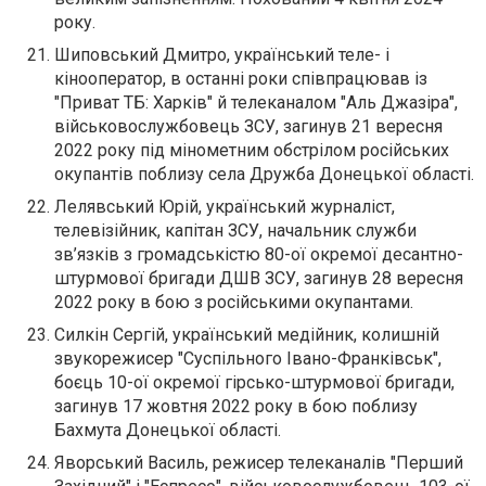
року.
Шиповський Дмитро, український теле- і
кінооператор, в останні роки співпрацював із
"Приват ТБ: Харків" й телеканалом "Аль Джазіра",
військовослужбовець ЗСУ, загинув 21 вересня
2022 року під мінометним обстрілом російських
окупантів поблизу села Дружба Донецької області.
Лелявський Юрій, український журналіст,
телевізійник, капітан ЗСУ, начальник служби
зв’язків з громадськістю 80-ої окремої десантно-
штурмової бригади ДШВ ЗСУ, загинув 28 вересня
2022 року в бою з російськими окупантами.
Силкін Сергій, український медійник, колишній
звукорежисер "Суспільного Івано-Франківськ",
боєць 10-ої окремої гірсько-штурмової бригади,
загинув 17 жовтня 2022 року в бою поблизу
Бахмута Донецької області.
Яворський Василь, режисер телеканалів "Перший