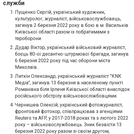
служби
Пущенко Сергій, український художник,
культуролог, журналіст, військовослужбовець,
загинув 2 березня 2022 року в бою в м. Васильків
Київської області разом із побратимами з
тероборони.
Дудар Віктор, український військовий журналіст,
боєць 80-ої десантно-штурмової бригади, загинув
6 березня 2022 року під час оборони міста
Миколаїв.
Литкін Олександр, український журналіст "КNК
Медіа", загинув 13 березня в населеному пункті
Романівка біля Ірпеня Київської області внаслідок
російського обстрілу військовосліжбовцями.
Чернишев Олексій, український фотожурналіст,
фронтовий фотокор, співпрацював з агенціями
Reuters та AFP, у 2017-2018 роках та з лютого 2022
року – військовослужбовець. Зник безвісти 13
березня 2022 року разом зі своїм другом,