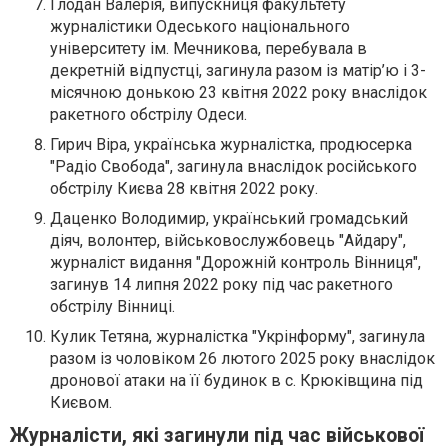
Глодан Валерія, випускниця факультету
журналістики Одеського національного
університету ім. Мечникова, перебувала в
декретній відпустці, загинула разом із матір’ю і 3-
місячною донькою 23 квітня 2022 року внаслідок
ракетного обстрілу Одеси.
Гирич Віра, українська журналістка, продюсерка
"Радіо Свобода", загинула внаслідок російського
обстрілу Києва 28 квітня 2022 року.
Даценко Володимир, український громадський
діяч, волонтер, військовослужбовець "Айдару",
журналіст видання "Дорожній контроль Вінниця",
загинув 14 липня 2022 року під час ракетного
обстрілу Вінниці.
Кулик Тетяна, журналістка "Укрінформу", загинула
разом із чоловіком 26 лютого 2025 року внаслідок
дронової атаки на її будинок в с. Крюківщина під
Києвом.
Журналісти, які загинули під час військової