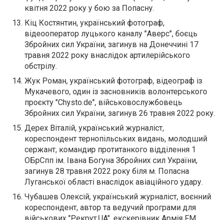
квітня 2022 року у бою за Попасну.
Кіц Костянтин, український фотограф,
відеооператор луцького каналу "Аверс", боєць
Збройних сил України, загинув на Донеччині 17
травня 2022 року внаслідок артилерійського
обстрілу.
Жук Роман, український фотограф, відеограф із
Мукачевого, один із засновників волонтерського
проєкту "Chysto.de", військовослужбовець
Збройних сил України, загинув 26 травня 2022 року.
Дерех Віталій, український журналіст,
кореспондент тернопільських видань, молодший
сержант, командир протитанкого відділення 1
ОБрСпп ім. Івана Богуна Збройних сил України,
загинув 28 травня 2022 року біля м. Попасна
Луганської області внаслідок авіаційного удару.
Чубашев Олексій, український журналіст, воєнний
кореспондент, автор та ведучий програми для
військових "Рекрут.UA", екскерівник Армія FM,