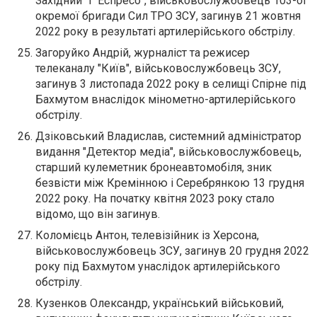
Західний" і "Еспресо", військовослужбовець 103-ої
окремої бригади Сил ТРО ЗСУ, загинув 21 жовтня
2022 року в результаті артилерійського обстрілу.
Загоруйко Андрій, журналіст та режисер
телеканалу "Київ", військовослужбовець ЗСУ,
загинув 3 листопада 2022 року в селищі Спірне під
Бахмутом внаслідок мінометно-артилерійського
обстрілу.
Дзіковський Владислав, системний адміністратор
видання "Детектор медіа", військовослужбовець,
старший кулеметник бронеавтомобіля, зник
безвісти між Кремінною і Серебрянкою 13 грудня
2022 року. На початку квітня 2023 року стало
відомо, що він загинув.
Коломієць Антон, телевізійник із Херсона,
військовослужбовець ЗСУ, загинув 20 грудня 2022
року під Бахмутом унаслідок артилерійського
обстрілу.
Кузенков Олександр, український військовий,