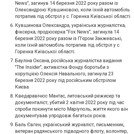
News", загинув 14 березня 2022 року разом із
Олександрою Кувшиновою, коли їхній автомобіль
потрапив під обстріл у с. Горенка Київської області.
Кувшинова Олександра, українська журналістка,
фіксерка, продюсерка "Fox News", загинула 14
березня 2022 року разом із П’єром Закжевські,
коли їхній автомобіль потрапив під обстріл у с.
Горенка Київської області.
Бауліна Оксана, російська журналістка видання
"The Insider", активістка Фонду боротьби з
корупцією Олексія Навального, загинула 23
березня 2022 року під російським обстрілом
Києва.
Кведаравічюс Мантас, литовський режисер та
документаліст, убитий 2 квітня 2022 року під час
спроби покинути місто Маріуполь, життя якого він
документував упродовж багатьох років.
Баль Євген, український журналіст, письменник,
ветеран радянського підводного флоту, волонтер,