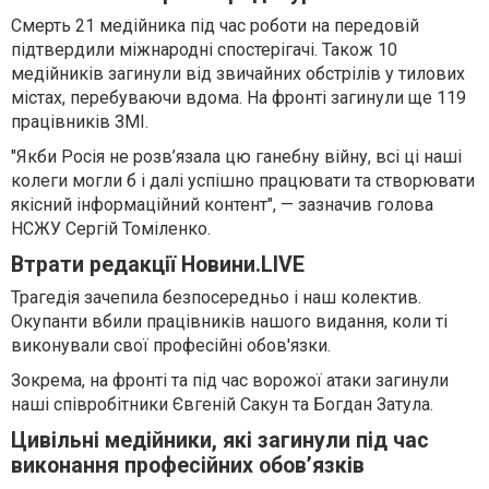
Смерть 21 медійника під час роботи на передовій
підтвердили міжнародні спостерігачі. Також 10
медійників загинули від звичайних обстрілів у тилових
містах, перебуваючи вдома. На фронті загинули ще 119
працівників ЗМІ.
"Якби Росія не розв’язала цю ганебну війну, всі ці наші
колеги могли б і далі успішно працювати та створювати
якісний інформаційний контент", — зазначив голова
НСЖУ Сергій Томіленко.
Втрати редакції Новини.LIVE
Трагедія зачепила безпосередньо і наш колектив.
Окупанти вбили працівників нашого видання, коли ті
виконували свої професійні обов'язки.
Зокрема, на фронті та під час ворожої атаки загинули
наші співробітники Євгеній Сакун та Богдан Затула.
Цивільні медійники, які загинули під час
виконання професійних обов’язків