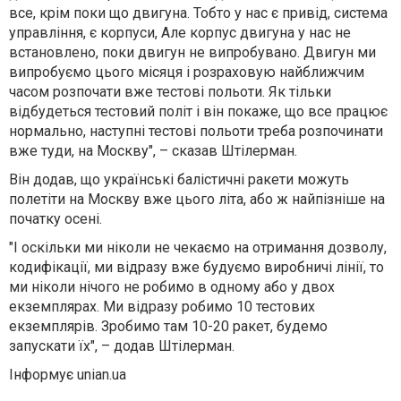
все, крім поки що двигуна. Тобто у нас є привід, система
управління, є корпуси, Але корпус двигуна у нас не
встановлено, поки двигун не випробувано. Двигун ми
випробуємо цього місяця і розраховую найближчим
часом розпочати вже тестові польоти. Як тільки
відбудеться тестовий політ і він покаже, що все працює
нормально, наступні тестові польоти треба розпочинати
вже туди, на Москву", – сказав Штілерман.
Він додав, що українські балістичні ракети можуть
полетіти на Москву вже цього літа, або ж найпізніше на
початку осені.
"І оскільки ми ніколи не чекаємо на отримання дозволу,
кодифікації, ми відразу вже будуємо виробничі лінії, то
ми ніколи нічого не робимо в одному або у двох
екземплярах. Ми відразу робимо 10 тестових
екземплярів. Зробимо там 10-20 ракет, будемо
запускати їх", – додав Штілерман.
Інформує unian.ua