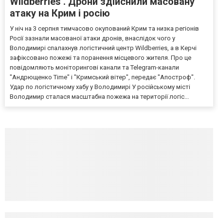
Wildberries . Дрони здійснили масовану
атаку на Крим і росію
У ніч на 3 серпня тимчасово окупований Крим та низка регіонів
Росії зазнали масованої атаки дронів, внаслідок чого у
Володимирі спалахнув логістичний центр Wildberries, а в Керчі
зафіксовано пожежі та поранення місцевого жителя. Про це
повідомляють моніторингові канали та Telegram-канали
"Андрющенко Time" і "Кримський вітер", передає "Апостроф".
Удар по логістичному хабу у Володимирі У російському місті
Володимир сталася масштабна пожежа на території логіс...