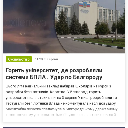
Суспільство
11:20,
3 серпня
Горить університет, де розробляли
системи БПЛА . Удар по Бєлгороду
Цього літа навчальний заклад набирав школярів на курси з
розробки безпілотників. Коротко: У Бєлгороді горить
університет після атаки в ніч на 3 серпня У виші розробляли та
тестували безпілотники Влада не коментувала наслідки удару
Масштабна пожежа спалахнула в Білгородському державному
технологічному університеті імені Шухова після атаки в ніч на 3
серпня - у цьому закладі розробляли та тестували безпілотники.
Як пише російський Telegram-канал Astra, наслі...