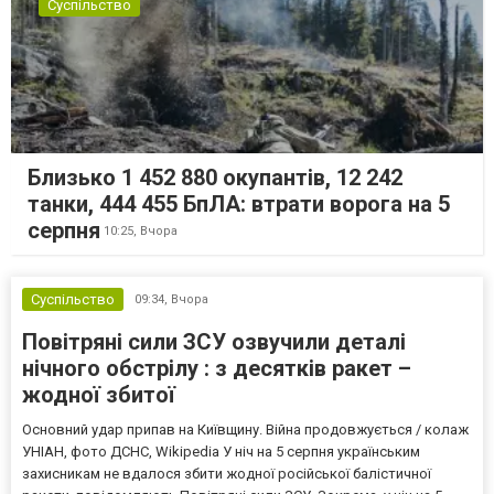
Суспільство
Близько 1 452 880 окупантів, 12 242
танки, 444 455 БпЛА: втрати ворога на 5
серпня
10:25,
Вчора
Суспільство
09:34,
Вчора
Повітряні сили ЗСУ озвучили деталі
нічного обстрілу : з десятків ракет –
жодної збитої
Основний удар припав на Київщину. Війна продовжується / колаж
УНІАН, фото ДСНС, Wikipedia У ніч на 5 серпня українським
захисникам не вдалося збити жодної російської балістичної