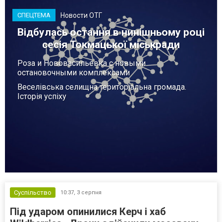
Новости ОТГ
СПЕЦТЕМА
Відбулась остання в нинішньому році
сесія Токмацької міськради
Роза и Нововасильевка с новыми
остановочными комплексами
Веселівська селищна територіальна громада.
Історія успіху
Суспільство
10:37,
3 серпня
Під ударом опинилися Керч і хаб