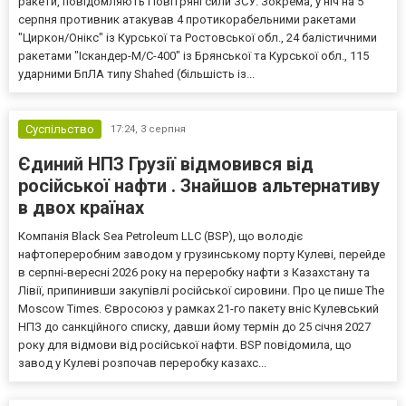
ракети, повідомляють Повітряні сили ЗСУ. Зокрема, у ніч на 5
серпня противник атакував 4 протикорабельними ракетами
"Циркон/Онікс" із Курської та Ростовської обл., 24 балістичними
ракетами "Іскандер-М/С-400" із Брянської та Курської обл., 115
ударними БпЛА типу Shahed (більшість із...
Суспільство
17:24,
3 серпня
Єдиний НПЗ Грузії відмовився від
російської нафти . Знайшов альтернативу
в двох країнах
Компанія Black Sea Petroleum LLC (BSP), що володіє
нафтопереробним заводом у грузинському порту Кулеві, перейде
в серпні-вересні 2026 року на переробку нафти з Казахстану та
Лівії, припинивши закупівлі російської сировини. Про це пише The
Moscow Times. Євросоюз у рамках 21-го пакету вніс Кулевський
НПЗ до санкційного списку, давши йому термін до 25 січня 2027
року для відмови від російської нафти. BSP повідомила, що
завод у Кулеві розпочав переробку казахс...