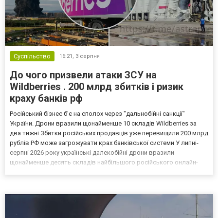
Суспільство
16:21,
3 серпня
До чого призвели атаки ЗСУ на
Wildberries . 200 млрд збитків і ризик
краху банків рф
Російський бізнес б'є на сполох через "дальнобійні санкції"
України. Дрони вразили щонайменше 10 складів Wildberries за
два тижні Збитки російських продавців уже перевищили 200 млрд
рублів РФ може загрожувати крах банківської системи У липні-
серпні 2026 року українські далекобійні дрони вразили
щонайменше десять складів найбільшого російського онлайн-
рітейлера Wildberries, спровокувавши масштабні пожежі. Поки
Кремль заперечує роль компанії в постачанні тов...