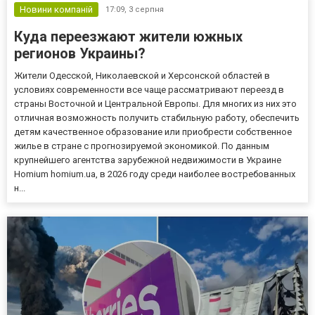
Новини компаній
17:09,
3 серпня
Куда переезжают жители южных
регионов Украины?
Жители Одесской, Николаевской и Херсонской областей в
условиях современности все чаще рассматривают переезд в
страны Восточной и Центральной Европы. Для многих из них это
отличная возможность получить стабильную работу, обеспечить
детям качественное образование или приобрести собственное
жилье в стране с прогнозируемой экономикой. По данным
крупнейшего агентства зарубежной недвижимости в Украине
Homium homium.ua, в 2026 году среди наиболее востребованных
н...