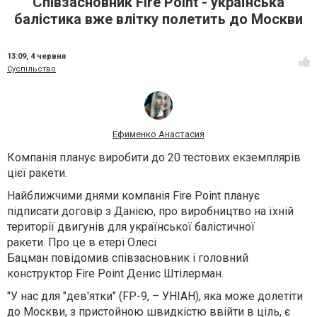
Співзасновник Fire Point - українська
балістика вже влітку полетить до Москви
13:09,
4 червня
Суспільство
Ефименко Анастасия
Компанія планує виробити до 20 тестових екземплярів
цієї ракети.
Найближчими днями компанія Fire Point планує
підписати договір з Данією, про виробництво на їхній
території двигунів для української балістичної
ракети. Про це в етері Олесі
Бацман повідомив співзасновник і головний
конструктор Fire Point Денис Штілерман.
"У нас для "дев'ятки" (FP-9, – УНІАН), яка може долетіти
до Москви, з пристойною швидкістю ввійти в ціль, є