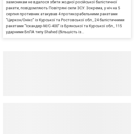
захисникам не вдалося збити жодної російської балістичної
ракети, повідомляють Повітряні сили ЗСУ. Зокрема, у ніч на 5
серпня противник атакував 4 протикорабельними ракетами
"Циркон/Онікс" із Курської та Ростовської обл., 24 балістичними
ракетами "Іскандер-М/С-400" із Брянської та Курської обл., 115
ударними БпЛА типу Shahed (більшість із...