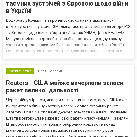
таємних зустрічей з Європою щодо війни
в Україні
Водночас у Кремлі та європейських країнах відмовилися
коментувати ці зустрічі. ЗМІ дізналися про таємні переговори РФ
та Європи щодо війни в Україні / / колаж УНІАН, фото REUTERS
Минулого місяця європейські країни провели ще одну таємну
зустріч з представниками РФ щодо завершення війни в Україні.
Про це повідомляє Bloomberg. За даними видання, зі сторони
Європи до цих переговорів долучилися колишні
високопосадовці Великої Британії, Франції, Німеччини та Р...
Суспільство
11:29,
5 серпня
Reuters - США майже вичерпали запаси
ракет великої дальності
Через війну з Іраном, яка триває з кінця лютого, армія США вже
використала більшу частину наземних високоточних ракет
ATACMS і PrSM. За словами джерел агентства Reuters, Сполучені
Штати розгорнули майже всі свої ракети класу «земля – земля».
Ці високотехнологічні зразки озброєння коштують понад
мільйон доларів кожен і вважаються незамінними у разі
можливих конфліктів із Китаєм або Росією. Крім того, за даними