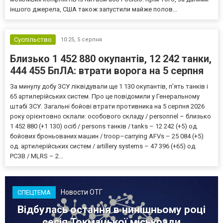
іншого джерела, США також запустили майже полов...
Суспільство
10:25,
5 серпня
Близько 1 452 880 окупантів, 12 242 танки,
444 455 БпЛА: втрати ворога на 5 серпня
За минулу добу ЗСУ ліквідували ще 1 130 окупантів, пʼять танків і
65 артилерійських систем. Про це повідомили у Генеральному
штабі ЗСУ. Загальні бойові втрати противника на 5 серпня 2026
року орієнтовно склали: особового складу / personnel – близько
1 452 880 (+1 130) осіб / persons танків / tanks – 12 242 (+5) од.
бойових броньованих машин / troop–carrying AFVs – 25 084 (+5)
од. артилерійських систем / artillery systems – 47 396 (+65) од.
РСЗВ / MLRS – 2...
Новости ОТГ
СПЕЦТЕМА
Відбулась остання в нинішньому році
сесія Токмацької міськради