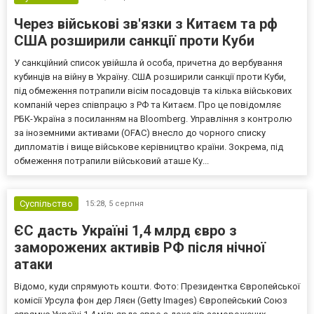
Через військові зв'язки з Китаєм та рф
США розширили санкції проти Куби
У санкційний список увійшла й особа, причетна до вербування
кубинців на війну в Україну. США розширили санкції проти Куби,
під обмеження потрапили вісім посадовців та кілька військових
компаній через співпрацю з РФ та Китаєм. Про це повідомляє
РБК-Україна з посиланням на Bloomberg. Управління з контролю
за іноземними активами (OFAC) внесло до чорного списку
дипломатів і вище військове керівництво країни. Зокрема, під
обмеження потрапили військовий аташе Ку...
Суспільство
15:28,
5 серпня
ЄС дасть Україні 1,4 млрд євро з
заморожених активів РФ після нічної
атаки
Відомо, куди спрямують кошти. Фото: Президентка Європейської
комісії Урсула фон дер Ляєн (Getty Images) Європейський Союз