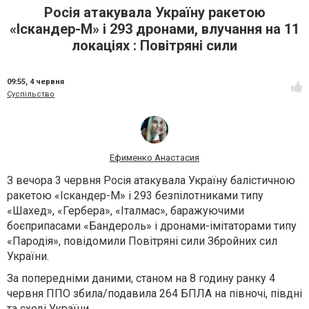
Росія атакувала Україну ракетою
«Іскандер-М» і 293 дронами, влучання на 11
локаціях : Повітряні сили
09:55,
4 червня
Суспільство
Ефименко Анастасия
З вечора 3 червня Росія атакувала Україну балістичною
ракетою «Іскандер-М» і 293 безпілотниками типу
«Шахед», «Гербера», «Італмас», баражуючими
боєприпасами «Бандероль» і дронами-імітаторами типу
«Пародія», повідомили Повітряні сили Збройних сил
України.
За попередніми даними, станом на 8 годину ранку 4
червня ППО збила/подавила 264 БПЛА на півночі, півдні
та сході України.