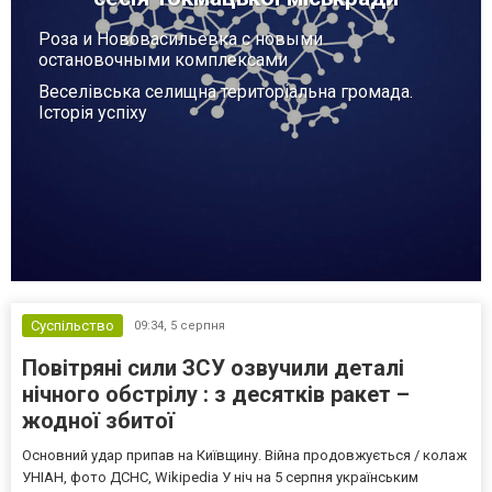
Роза и Нововасильевка с новыми
остановочными комплексами
Веселівська селищна територіальна громада.
Історія успіху
Суспільство
09:34,
5 серпня
Повітряні сили ЗСУ озвучили деталі
нічного обстрілу : з десятків ракет –
жодної збитої
Основний удар припав на Київщину. Війна продовжується / колаж
УНІАН, фото ДСНС, Wikipedia У ніч на 5 серпня українським