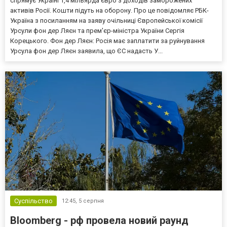
спрямує Україні 1,4 мільярда євро з доходів заморожених
активів Росії. Кошти підуть на оборону. Про це повідомляє РБК-
Україна з посиланням на заяву очільниці Європейської комісії
Урсули фон дер Ляєн та прем'єр-міністра України Сергія
Корецького. Фон дер Ляєн: Росія має заплатити за руйнування
Урсула фон дер Ляєн заявила, що ЄС надасть У...
Суспільство
12:45,
5 серпня
Bloomberg - рф провела новий раунд