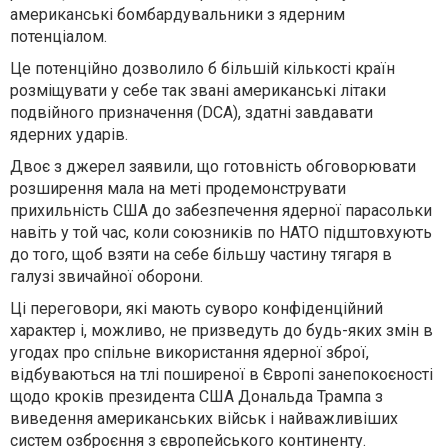
американські бомбардувальники з ядерним
потенціалом.
Це потенційно дозволило б більшій кількості країн
розміщувати у себе так звані американські літаки
подвійного призначення (DCA), здатні завдавати
ядерних ударів.
Двоє з джерел заявили, що готовність обговорювати
розширення мала на меті продемонструвати
прихильність США до забезпечення ядерної парасольки
навіть у той час, коли союзників по НАТО підштовхують
до того, щоб взяти на себе більшу частину тягаря в
галузі звичайної оборони.
Ці переговори, які мають суворо конфіденційний
характер і, можливо, не призведуть до будь-яких змін в
угодах про спільне використання ядерної зброї,
відбуваються на тлі поширеної в Європі занепокоєності
щодо кроків президента США Дональда Трампа з
виведення американських військ і найважливіших
систем озброєння з європейського континенту.