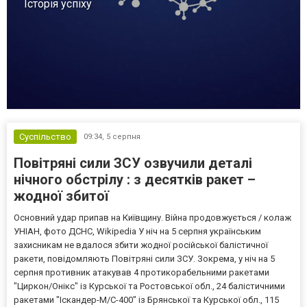
Історія успіху
Суспільство
09:34,
5 серпня
Повітряні сили ЗСУ озвучили деталі
нічного обстрілу : з десятків ракет –
жодної збитої
Основний удар припав на Київщину. Війна продовжується / колаж
УНІАН, фото ДСНС, Wikipedia У ніч на 5 серпня українським
захисникам не вдалося збити жодної російської балістичної
ракети, повідомляють Повітряні сили ЗСУ. Зокрема, у ніч на 5
серпня противник атакував 4 протикорабельними ракетами
"Циркон/Онікс" із Курської та Ростовської обл., 24 балістичними
ракетами "Іскандер-М/С-400" із Брянської та Курської обл., 115