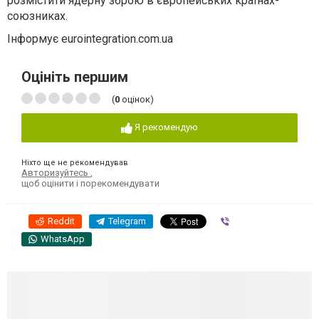
розмістити ядерну зброю в європейських країнах-
союзниках.
Інформує eurointegration.com.ua
Оцініть першим
(
0
оцінок)
Я рекомендую
Ніхто ще не рекомендував
Авторизуйтесь
,
щоб оцінити і порекомендувати
Reddit
Telegram
Viber
WhatsApp