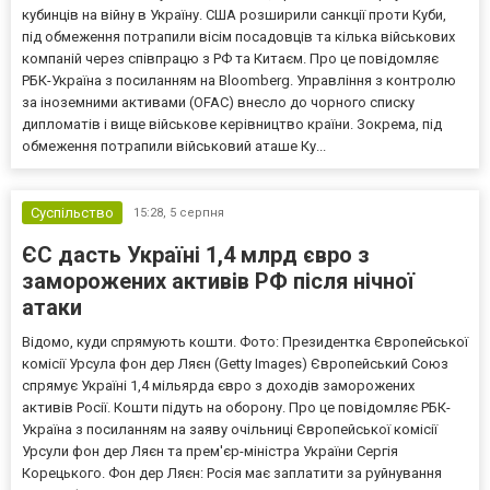
кубинців на війну в Україну. США розширили санкції проти Куби,
під обмеження потрапили вісім посадовців та кілька військових
компаній через співпрацю з РФ та Китаєм. Про це повідомляє
РБК-Україна з посиланням на Bloomberg. Управління з контролю
за іноземними активами (OFAC) внесло до чорного списку
дипломатів і вище військове керівництво країни. Зокрема, під
обмеження потрапили військовий аташе Ку...
Суспільство
15:28,
5 серпня
ЄС дасть Україні 1,4 млрд євро з
заморожених активів РФ після нічної
атаки
Відомо, куди спрямують кошти. Фото: Президентка Європейської
комісії Урсула фон дер Ляєн (Getty Images) Європейський Союз
спрямує Україні 1,4 мільярда євро з доходів заморожених
активів Росії. Кошти підуть на оборону. Про це повідомляє РБК-
Україна з посиланням на заяву очільниці Європейської комісії
Урсули фон дер Ляєн та прем'єр-міністра України Сергія
Корецького. Фон дер Ляєн: Росія має заплатити за руйнування