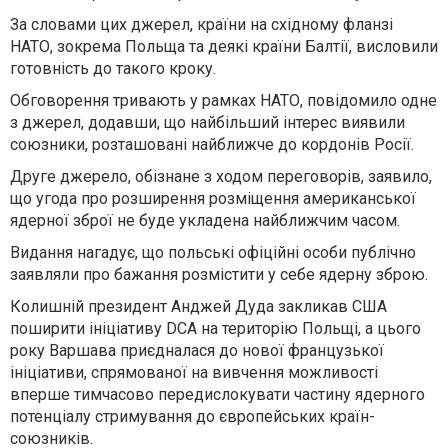
За словами цих джерел, країни на східному фланзі
НАТО, зокрема Польща та деякі країни Балтії, висловили
готовність до такого кроку.
Обговорення тривають у рамках НАТО, повідомило одне
з джерел, додавши, що найбільший інтерес виявили
союзники, розташовані найближче до кордонів Росії.
Друге джерело, обізнане з ходом переговорів, заявило,
що угода про розширення розміщення американської
ядерної зброї не буде укладена найближчим часом.
Видання нагадує, що польські офіційні особи публічно
заявляли про бажання розмістити у себе ядерну зброю.
Колишній президент Анджей Дуда закликав США
поширити ініціативу DCA на територію Польщі, а цього
року Варшава приєдналася до нової французької
ініціативи, спрямованої на вивчення можливості
вперше тимчасово передислокувати частину ядерного
потенціалу стримування до європейських країн-
союзників.