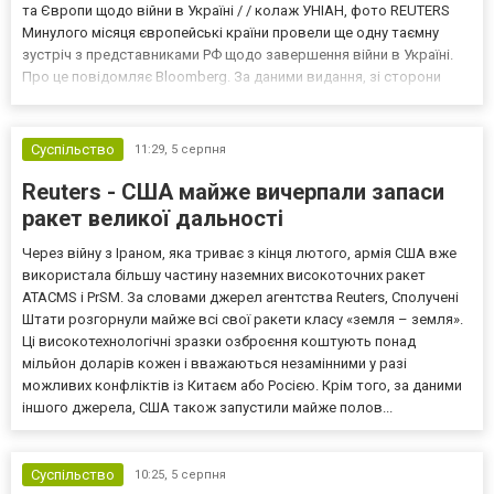
та Європи щодо війни в Україні / / колаж УНІАН, фото REUTERS
Минулого місяця європейські країни провели ще одну таємну
зустріч з представниками РФ щодо завершення війни в Україні.
Про це повідомляє Bloomberg. За даними видання, зі сторони
Європи до цих переговорів долучилися колишні
високопосадовці Великої Британії, Франції, Німеччини та Р...
Суспільство
11:29,
5 серпня
Reuters - США майже вичерпали запаси
ракет великої дальності
Через війну з Іраном, яка триває з кінця лютого, армія США вже
використала більшу частину наземних високоточних ракет
ATACMS і PrSM. За словами джерел агентства Reuters, Сполучені
Штати розгорнули майже всі свої ракети класу «земля – земля».
Ці високотехнологічні зразки озброєння коштують понад
мільйон доларів кожен і вважаються незамінними у разі
можливих конфліктів із Китаєм або Росією. Крім того, за даними
іншого джерела, США також запустили майже полов...
Суспільство
10:25,
5 серпня