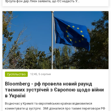
Урсула фон дер Ляєн заявила, що ЄС надасть У...
Суспільство
12:45,
5 серпня
Bloomberg - рф провела новий раунд
таємних зустрічей з Європою щодо війни
в Україні
Водночас у Кремлі та європейських країнах відмовилися
коментувати ці зустрічі. ЗМІ дізналися про таємні переговори РФ