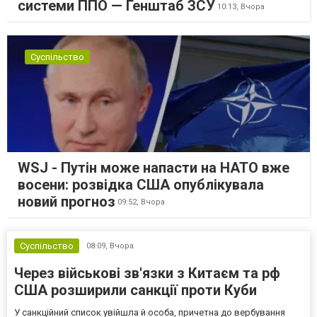
системи ППО — Генштаб ЗСУ
10:13,
Вчора
Суспільство
WSJ - Путін може напасти на НАТО вже
восени: розвідка США опублікувала
новий прогноз
09:52,
Вчора
Суспільство
08:09,
Вчора
Через військові зв'язки з Китаєм та рф
США розширили санкції проти Куби
У санкційний список увійшла й особа, причетна до вербування