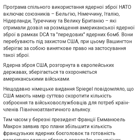
Програма спільного використання ядерної зброї НАТО
включає союзників – Бельгію, Німеччину, Італію,
Нідерланди, Туреччину та Велику Британію – які
отримали дозвіл на розміщення американської ядерної
зброї в рамках DCA та "передових" ядерних бомб. Вони
перебувають під захистом США, при цьому Вашингтон
зберігає за собою виняткове право на застосування
такої зброї.
Ядерна зброя США, розгорнута в європейських
державах, зберігається та охороняється
американськими військами.
Нещодавно німецьке видання Spiegel повідомляло, що
США мають намір суттєво скоротити кількість
озброєння та військовослужбовців для потреб країн-
членів Північноатлантичного альянсу.
Тим часом у березні президент Франції Емманюель
Макрон заявив про плани збільшити кількість
французьких ядерних боєголовок та готовність