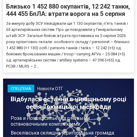
Близько 1 452 880 окупантів, 12 242 танки,
444 455 БпЛА: втрати ворога на 5 серпня
За минулу добу ЗСУ ліквідували ще 1 130 окупантів, пʼять танків і
65 артилерійських систем. Про це повідомили у Генеральному
штабі ЗСУ. Загальні бойові втрати противника на 5 серпня 2026
року орієнтовно склали: особового складу / personnel – близько
1 452 880 (+1 130) осіб / persons танків / tanks – 12 242 (+5) од.
бойових броньованих машин / troop–carrying AFVs – 25 084 (+5)
од. артилерійських систем / artillery systems – 47 396 (+65) од.
РСЗВ / MLRS – 2...
Новости ОТГ
СПЕЦТЕМА
Відбулась остання в нинішньому році
сесія Токмацької міськради
Роза и Нововасильевка с новыми
остановочными комплексами
Веселівська селищна територіальна громада.