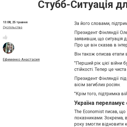
Стубб-Ситуація дл
13:08,
25 травня
За його словами, підтрим
Суспільство
Президент Фінляндії Оле
заявивши, що ситуація д
Про це він сказав в інте
Він також описав етапи 
Ефименко Анастасия
"Перший рік цієї війни 
стійкості. Тепер це чиста
Президент Фінляндії під
вісім загиблих росіян.
"Крім того, підтримка ві
Україна переламує 
The Economist писав, що
показниками. Зокрема, в
року змогли відновити к