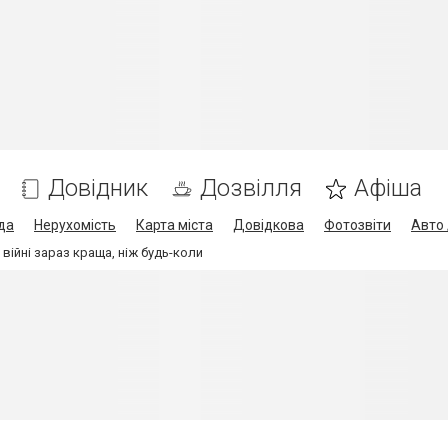
Довідник
Дозвілля
Афіша
да
Нерухомість
Карта міста
Довідкова
Фотозвіти
Авто 
 війні зараз краща, ніж будь-коли