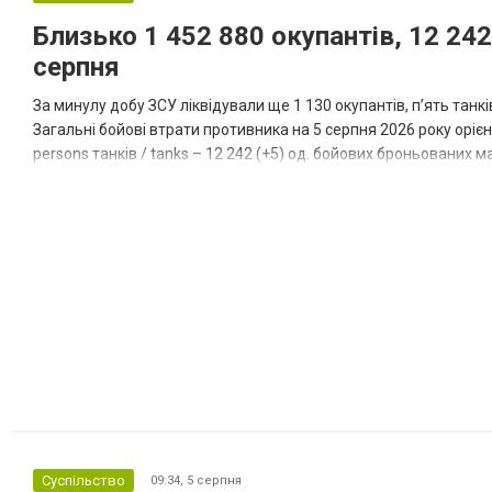
Близько 1 452 880 окупантів, 12 242
серпня
За минулу добу ЗСУ ліквідували ще 1 130 окупантів, пʼять танк
Загальні бойові втрати противника на 5 серпня 2026 року орієнт
persons танків / tanks – 12 242 (+5) од. бойових броньованих маш
systems – 47 396 (+65) од. РСЗВ / MLRS – 2...
Суспільство
09:34,
5 серпня