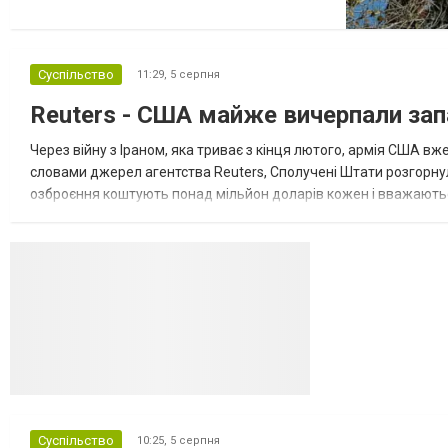
зустріч з представниками РФ щодо
завершення війни в Україні. Про це
повідомляє Bloomberg. За даними видання,
Суспільство
11:29,
5 серпня
зі сторони Європи до цих переговорів
долучилися колишні високопосадовці
Reuters - США майже вичерпали зап
Великої Британії, Франції, Німеччини та Р...
Через війну з Іраном, яка триває з кінця лютого, армія США 
словами джерел агентства Reuters, Сполучені Штати розгорнули
озброєння коштують понад мільйон доларів кожен і вважаються 
даними іншого джерела, США також запустили майже полов...
Суспільство
10:25,
5 серпня