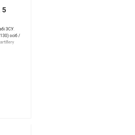
в
СПЕЦТЕМА
ОТГ
 5
нинішньому
році
абі ЗСУ.
сесія
30) осіб /
rtillery
Токмацької
міськради
Роза
и
Нововасильевка
с
новыми
остановочными
комплексами
Веселівська
селищна
територіальна
громада.