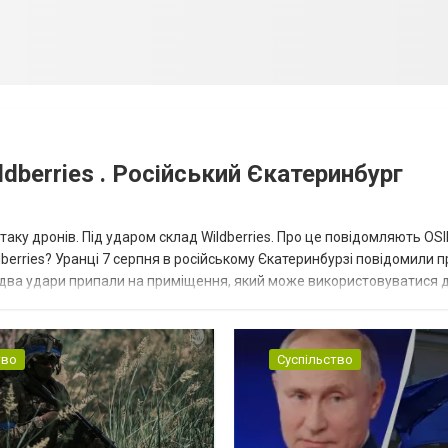
dberries . Російський Єкатеринбург
таку дронів. Під ударом склад Wildberries. Про це повідомляють OS
berries? Уранці 7 серпня в російському Єкатеринбурзі повідомили п
 два удари припали на приміщення, який може використовуватися 
тво
Суспільство