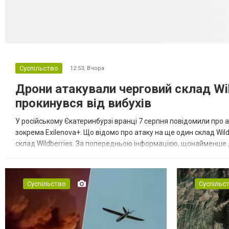
Суспільство
12:53,
Вчора
Дрони атакували черговий склад Wil
прокинувся від вибухів
У російському Єкатеринбурзі вранці 7 серпня повідомили про а
зокрема Exilenova+. Що відомо про атаку на ще один склад Wild
склад Wildberries. За попередньою інформацією, щонайменше
посилення російської армії. Росіяни втікають зі складу після а...
Суспільство
Суспільс