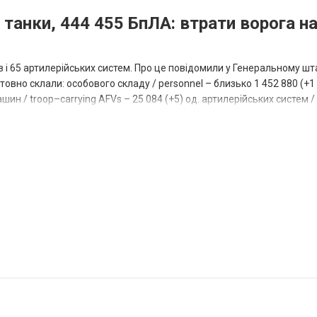
 танки, 444 455 БпЛА: втрати ворога на
ів і 65 артилерійських систем. Про це повідомили у Генеральному шт
овно склали: особового складу / personnel – близько 1 452 880 (+1 1
ин / troop–carrying AFVs – 25 084 (+5) од. артилерійських систем / a