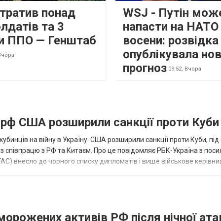
втратив понад
WSJ - Путін мож
лдатів та 3
напасти на НАТО
и ППО — Генштаб
восени: розвідк
опублікувала но
Вчора
прогноз
09:52,
Вчора
а рф США розширили санкції проти Куби
кубинців на війну в Україну. США розширили санкції проти Куби, пі
ез співпрацю з РФ та Китаєм. Про це повідомляє РБК-Україна з пос
AC) внесло до чорного списку дипломатів і вище військове керівни
аморожених активів РФ після нічної ата