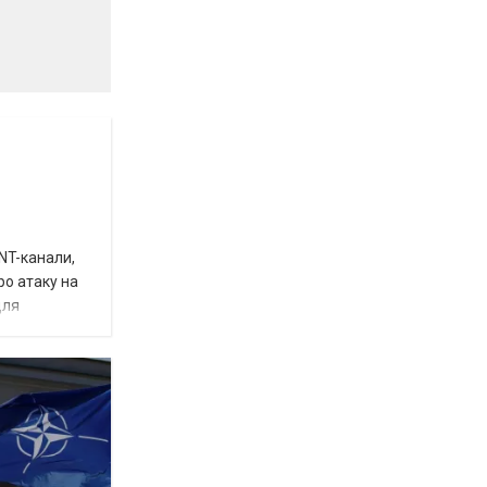
INT-канали,
ро атаку на
для