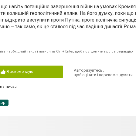
є, що навіть потенційне завершення війни на умовах Кремл
ти колишній геополітичний вплив. На його думку, поки що
іт відкрито виступити проти Путіна, проте політична ситуація
ано – так само, як це сталося під час падіння династії Ром
ть необхідний текст і натисніть Ctrl + Enter, щоб повідомити про це редакцію
Авторизуйтесь
,
Я рекомендую
щоб оцінити і порекомендувати
омендував
App