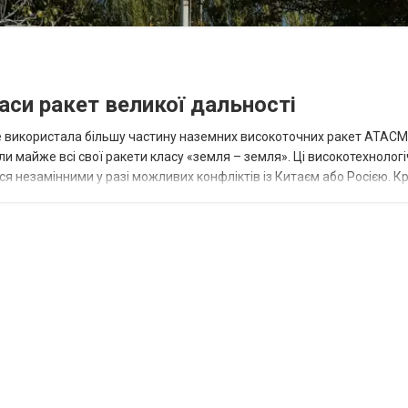
аси ракет великої дальності
вже використала більшу частину наземних високоточних ракет ATACMS
 майже всі свої ракети класу «земля – земля». Ці високотехнологі
незамінними у разі можливих конфліктів із Китаєм або Росією. Крі