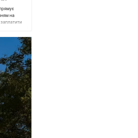
спрямує
нням на
є заплатити