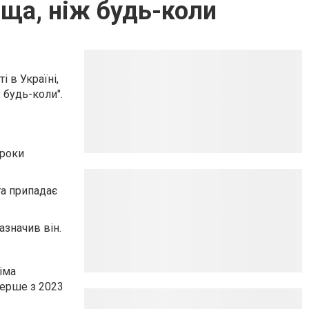
аща, ніж будь-коли
 в Україні,
 будь-коли".
 роки
та припадає
азначив він.
іма
перше з 2023