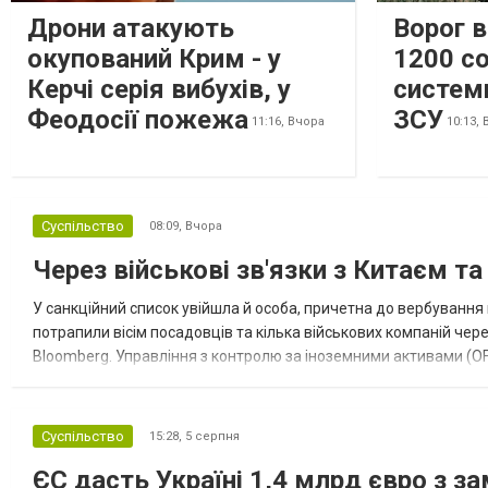
Дрони атакують
Ворог 
окупований Крим - у
1200 со
Керчі серія вибухів, у
систем
Феодосії пожежа
ЗСУ
11:16,
Вчора
10:13,
Суспільство
08:09,
Вчора
Через військові зв'язки з Китаєм т
У санкційний список увійшла й особа, причетна до вербування 
потрапили вісім посадовців та кілька військових компаній чер
Bloomberg. Управління з контролю за іноземними активами (OF
Зокрема, під обмеження потрапили військовий аташе Ку...
Суспільство
15:28,
5 серпня
ЄС дасть Україні 1,4 млрд євро з з