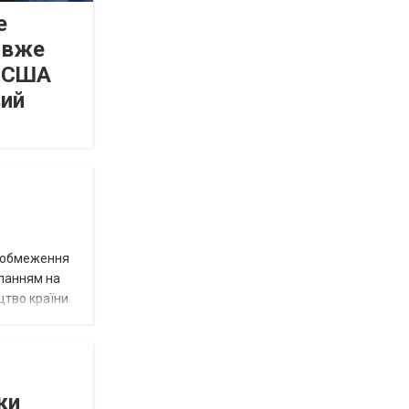
е
 вже
а США
вий
д обмеження
иланням на
цтво країни.
ки