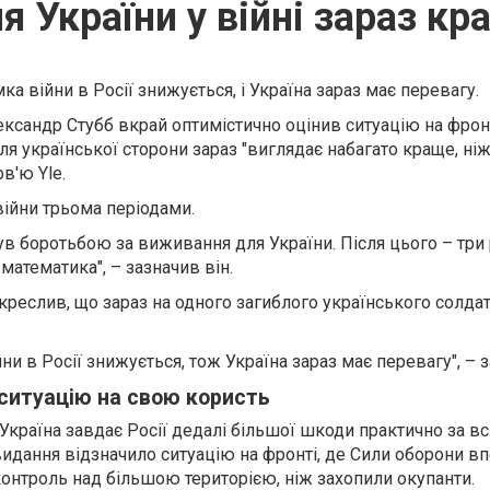
я України у війні зараз кр
ка війни в Росії знижується, і Україна зараз має перевагу.
ксандр Стубб вкрай оптимістично оцінив ситуацію на фронті
ля української сторони зараз "виглядає набагато краще, ніж
рв'ю Yle.
війни трьома періодами.
був боротьбою за виживання для України. Після цього – три
 математика", – зазначив він.
креслив, що зараз на одного загиблого українського солда
йни в Росії знижується, тож Україна зараз має перевагу", – з
ситуацію на свою користь
 Україна завдає Росії дедалі більшої шкоди практично за вс
идання відзначило ситуацію на фронті, де Сили оборони в
онтроль над більшою територією, ніж захопили окупанти.