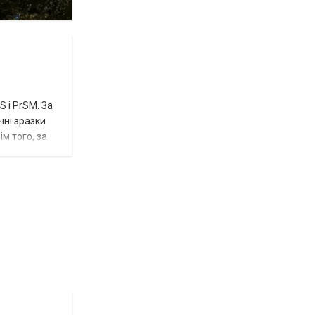
 і PrSM. За
чні зразки
м того, за
Відбулась
остання
Новости