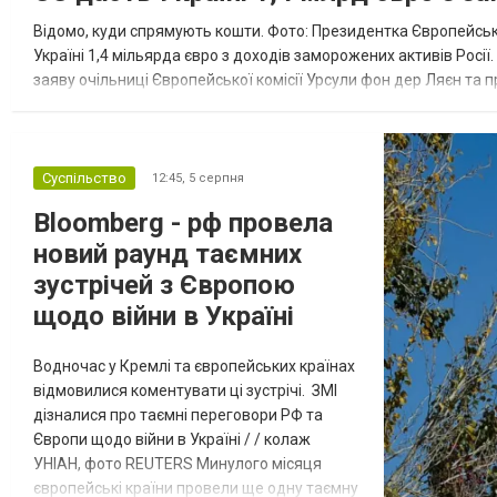
Відомо, куди спрямують кошти. Фото: Президентка Європейсько
Україні 1,4 мільярда євро з доходів заморожених активів Росі
заяву очільниці Європейської комісії Урсули фон дер Ляєн та п
за руйнування Урсула фон дер Ляєн заявила, що ЄС надасть У..
Суспільство
12:45,
5 серпня
Bloomberg - рф провела
новий раунд таємних
зустрічей з Європою
щодо війни в Україні
Водночас у Кремлі та європейських країнах
відмовилися коментувати ці зустрічі. ЗМІ
дізналися про таємні переговори РФ та
Європи щодо війни в Україні / / колаж
УНІАН, фото REUTERS Минулого місяця
європейські країни провели ще одну таємну