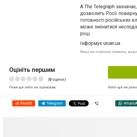
А The Telegraph зазнача
дозволить Росії поверну
готовності російських ел
може змінитися несподів
році.
Інформує unian.ua
Якщо ви помітили помилку, виділі
Оцініть першим
(
0
оцінок)
Ніхто ще не рек
Поки ще ніхто не оцінював
Reddit
Telegram
Viber
Whats