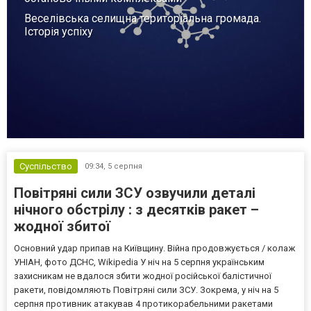
Веселівська селищна територіальна громада.
Історія успіху
Суспільство
09:34,
5 серпня
Повітряні сили ЗСУ озвучили деталі
нічного обстрілу : з десятків ракет –
жодної збитої
Основний удар припав на Київщину. Війна продовжується / колаж
УНІАН, фото ДСНС, Wikipedia У ніч на 5 серпня українським
захисникам не вдалося збити жодної російської балістичної
ракети, повідомляють Повітряні сили ЗСУ. Зокрема, у ніч на 5
серпня противник атакував 4 протикорабельними ракетами