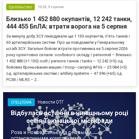
Суспільство
10:25,
5 серпня
Близько 1 452 880 окупантів, 12 242 танки,
444 455 БпЛА: втрати ворога на 5 серпня
За минулу добу ЗСУ ліквідували ще 1 130 окупантів, пʼять танків і
65 артилерійських систем. Про це повідомили у Генеральному
штабі ЗСУ. Загальні бойові втрати противника на 5 серпня 2026
року орієнтовно склали: особового складу / personnel – близько
1 452 880 (+1 130) осіб / persons танків / tanks – 12 242 (+5) од.
бойових броньованих машин / troop–carrying AFVs – 25 084 (+5)
од. артилерійських систем / artillery systems – 47 396 (+65) од.
РСЗВ / MLRS – 2...
Новости ОТГ
СПЕЦТЕМА
Відбулась остання в нинішньому році
сесія Токмацької міськради
Роза и Нововасильевка с новыми
остановочными комплексами