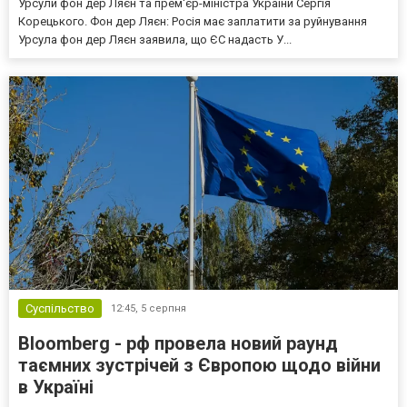
Урсули фон дер Ляєн та прем'єр-міністра України Сергія
Корецького. Фон дер Ляєн: Росія має заплатити за руйнування
Урсула фон дер Ляєн заявила, що ЄС надасть У...
Суспільство
12:45,
5 серпня
Bloomberg - рф провела новий раунд
таємних зустрічей з Європою щодо війни
в Україні