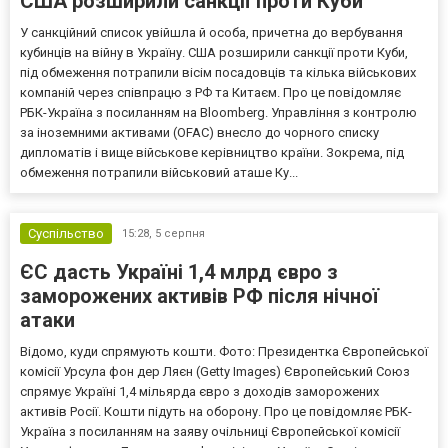
США розширили санкції проти Куби
У санкційний список увійшла й особа, причетна до вербування
кубинців на війну в Україну. США розширили санкції проти Куби,
під обмеження потрапили вісім посадовців та кілька військових
компаній через співпрацю з РФ та Китаєм. Про це повідомляє
РБК-Україна з посиланням на Bloomberg. Управління з контролю
за іноземними активами (OFAC) внесло до чорного списку
дипломатів і вище військове керівництво країни. Зокрема, під
обмеження потрапили військовий аташе Ку...
Суспільство
15:28,
5 серпня
ЄС дасть Україні 1,4 млрд євро з
заморожених активів РФ після нічної
атаки
Відомо, куди спрямують кошти. Фото: Президентка Європейської
комісії Урсула фон дер Ляєн (Getty Images) Європейський Союз
спрямує Україні 1,4 мільярда євро з доходів заморожених
активів Росії. Кошти підуть на оборону. Про це повідомляє РБК-
Україна з посиланням на заяву очільниці Європейської комісії