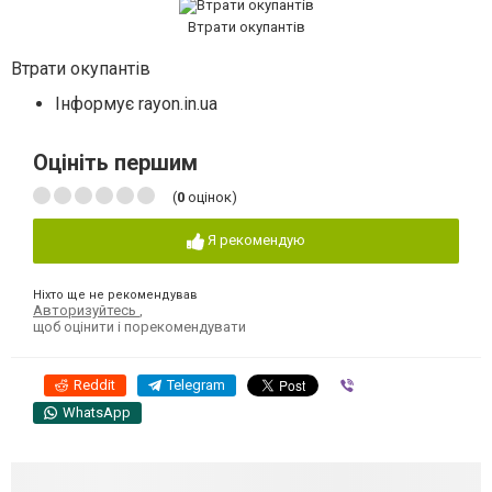
Втрати окупантів
Втрати окупантів
Інформує rayon.in.ua
Оцініть першим
(
0
оцінок)
Я рекомендую
Ніхто ще не рекомендував
Авторизуйтесь
,
щоб оцінити і порекомендувати
Reddit
Telegram
Viber
WhatsApp