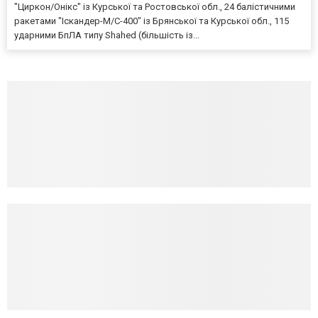
"Циркон/Онікс" із Курської та Ростовської обл., 24 балістичними
ракетами "Іскандер-М/С-400" із Брянської та Курської обл., 115
ударними БпЛА типу Shahed (більшість із...