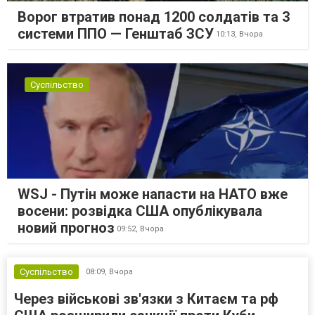
Ворог втратив понад 1200 солдатів та 3
системи ППО — Генштаб ЗСУ
10:13,
Вчора
Суспільство
WSJ - Путін може напасти на НАТО вже
восени: розвідка США опублікувала
новий прогноз
09:52,
Вчора
Суспільство
08:09,
Вчора
Через військові зв'язки з Китаєм та рф