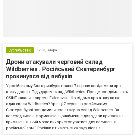
Суспільство
12:53,
Вчора
Дрони атакували черговий склад
Wildberries . Російський Єкатеринбург
прокинувся від вибухів
У російському Єкатеринбурзі вранці 7 серпня повідомили про
атаку дронів. Під ударом склад Wildberries. Про це повідомляють
OSINT-канали, зокрема Exilenova+. Що відомо про атаку на ще
один склад Wildberries? Уранці 7 серпня в російському
Єкатеринбурзі повідомили про атаку на склад Wildberries. За
попередньою інформацією, щонайменше два удари припали на
приміщення, який може використовуватися для посилення
російської армії. Росіяни втікають зі складу після а...