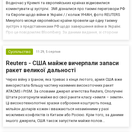
Водночас у Кремлі та європейських країнах відмовилися
коментувати ці зустрічі. ЗМІ дізналися про таємні переговори РФ
та Європи щодо війни в Україні / / колаж УНІАН, фото REUTERS
Минулого місяця європейські країни провели ще одну таємну
зустріч з представниками РФ щодо завершення війни в Україні.
Про це повідомляє Bloomberg. За даними видання, зі сторони
Європи до цих переговорів долучилися колишні
високопосадовці Великої Британії, Франції, Німеччини та Р...
Суспільство
11:29,
5 серпня
Reuters - США майже вичерпали запаси
ракет великої дальності
Через війну з Іраном, яка триває з кінця лютого, армія США вже
використала більшу частину наземних високоточних ракет
ATACMS і PrSM. За словами джерел агентства Reuters, Сполучені
Штати розгорнули майже всі свої ракети класу «земля – земля».
Ці високотехнологічні зразки озброєння коштують понад
мільйон доларів кожен і вважаються незамінними у разі
можливих конфліктів із Китаєм або Росією. Крім того, за даними
іншого джерела, США також запустили майже полов...