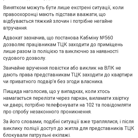
Винятком можуть бути лише екстрені ситуації, коли
правоохоронці мають підстави вважати, що
відбувається тяжкий злочин і потрібне негайне
втручання.
Адвокат зазначив, що постанова Кабміну №560
дозволяє працівникам ТЦК заходити до приміщень
лише разом із поліцією та виключно за наявності
судового дозволу.
Звичайне вручення повістки або виклик на ВЛК не
дають права представникам ТЦК заходити до квартири
чи приватного подвір’я без згоди власника.
Пищида наголосив, що у випадках, коли хтось
намагається перелізти через паркан, виламати хвіртку
чи двері, потрібно телефонувати на 102 та повідомляти
про спробу незаконного проникнення.
За його словами, подібні ситуації вже траплялися, і після
виклику поліції доступ до житла для представників ТЦК
блокували патрульні екіпажі.