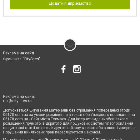
Додати підприємство
Реклама на сайті
Франшиза "CitySites"
Реклама на сайті:
rek@citysites.ua
Допускається цитування матеріалів без отримання попередньої згоди
06178.com.ua за умови розміщення в тексті обов'язкового посилання на
06178.com.ua - Сайт міста Токмака. Для інтернет-видань обов'язкове
розміщення прямого, відкритого для пошукових систем гіперпосилання
на цитовані статті не нижче другого абзацу в тексті або в якості джерела.
Порушення виняткових прав переслідується Законом.
Матеріали з плашками "Новини компаній", "Промо", "Партнерський