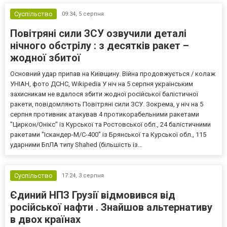
Суспільство
09:34,
5 серпня
Повітряні сили ЗСУ озвучили деталі
нічного обстрілу : з десятків ракет –
жодної збитої
Основний удар припав на Київщину. Війна продовжується / колаж
УНІАН, фото ДСНС, Wikipedia У ніч на 5 серпня українським
захисникам не вдалося збити жодної російської балістичної
ракети, повідомляють Повітряні сили ЗСУ. Зокрема, у ніч на 5
серпня противник атакував 4 протикорабельними ракетами
"Циркон/Онікс" із Курської та Ростовської обл., 24 балістичними
ракетами "Іскандер-М/С-400" із Брянської та Курської обл., 115
ударними БпЛА типу Shahed (більшість із...
Суспільство
17:24,
3 серпня
Єдиний НПЗ Грузії відмовився від
російської нафти . Знайшов альтернативу
в двох країнах