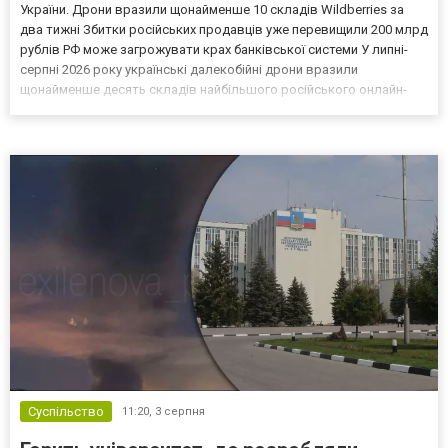
України. Дрони вразили щонайменше 10 складів Wildberries за
два тижні Збитки російських продавців уже перевищили 200 млрд
рублів РФ може загрожувати крах банківської системи У липні-
серпні 2026 року українські далекобійні дрони вразили
щонайменше десять складів найбільшого російського онлайн-
рітейлера Wildberries, спровокувавши масштабні пожежі. Поки
Кремль заперечує роль компанії в постачанні тов...
Суспільство
11:20,
3 серпня