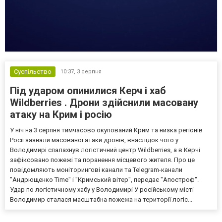
Суспільство
10:37,
3 серпня
Під ударом опинилися Керч і хаб
Wildberries . Дрони здійснили масовану
атаку на Крим і росію
У ніч на 3 серпня тимчасово окупований Крим та низка регіонів
Росії зазнали масованої атаки дронів, внаслідок чого у
Володимирі спалахнув логістичний центр Wildberries, а в Керчі
зафіксовано пожежі та поранення місцевого жителя. Про це
повідомляють моніторингові канали та Telegram-канали
"Андрющенко Time" і "Кримський вітер", передає "Апостроф".
Удар по логістичному хабу у Володимирі У російському місті
Володимир сталася масштабна пожежа на території логіс...