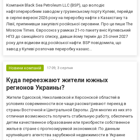
Компанія Black Sea Petroleum LLC (BSP), що володіє
нафтопереробним заводом у грузинському порту Кулеві, перейде
в серпні-вересні 2026 року на переробку нафти з Казахстану та
Лівії, припинивши закупівлі російської сировини. Про це пише The
Moscow Times. Євросоюз у рамках 21-го пакету вніс Кулевський
НПЗ до санкційного списку, давши йому термін до 25 січня 2027
року для відмови від російської нафти. BSP повідомила, що
завод у Кулеві розпочав переробку казахс...
Новини компаній
17:09,
3 серпня
Куда переезжают жители южных
регионов Украины?
Жители Одесской, Николаевской и Херсонской областей в
условиях современности все чаще рассматривают переезд в
страны Восточной и Центральной Европы. Для многих из них это
отличная возможность получить стабильную работу, обеспечить
детям качественное образование или приобрести собственное
жилье в стране с прогнозируемой экономикой. По данным
крупнейшего агентства зарубежной недвижимости в Украине