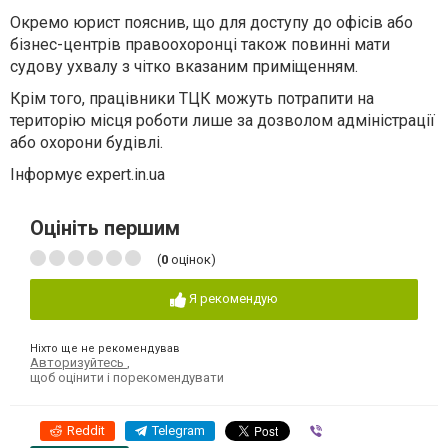
Окремо юрист пояснив, що для доступу до офісів або
бізнес-центрів правоохоронці також повинні мати
судову ухвалу з чітко вказаним приміщенням.
Крім того, працівники ТЦК можуть потрапити на
територію місця роботи лише за дозволом адміністрації
або охорони будівлі.
Інформує expert.in.ua
Оцініть першим
(
0
оцінок)
Я рекомендую
Ніхто ще не рекомендував
Авторизуйтесь
,
щоб оцінити і порекомендувати
Reddit
Telegram
Viber