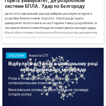
Горить університет, де розробляли
системи БПЛА . Удар по Бєлгороду
Цього літа навчальний заклад набирав школярів на курси з
розробки безпілотників. Коротко: У Бєлгороді горить
університет після атаки в ніч на 3 серпня У виші розробляли та
тестували безпілотники Влада не коментувала наслідки удару
Масштабна пожежа спалахнула в Білгородському державному
технологічному університеті імені Шухова після атаки в ніч на 3
серпня - у цьому закладі розробляли та тестували безпілотники.
Як пише російський Telegram-канал Astra, наслі...
Новости ОТГ
СПЕЦТЕМА
Відбулась остання в нинішньому році
сесія Токмацької міськради
Роза и Нововасильевка с новыми
остановочными комплексами
Веселівська селищна територіальна громада.
Історія успіху