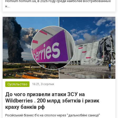
Homium homium.ua, в 2026 году среди наиболее востребованных
н...
Суспільство
16:21,
3 серпня
До чого призвели атаки ЗСУ на
Wildberries . 200 млрд збитків і ризик
краху банків рф
Російський бізнес б'є на сполох через "дальнобійні санкції"