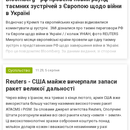
таємних зустрічей з Європою щодо війни
в Україні
Водночас у Кремлі та європейських країнах відмовилися
коментувати ці зустрічі. ЗМІ дізналися про таємні переговори РФ
та Європи щодо війни в Україні / / колаж УНІАН, фото REUTERS
Минулого місяця європейські країни провели ще одну таємну
зустріч з представниками РФ щодо завершення війни в Україні.
Про це повідомляє Bloomberg. За даними видання, зі сторони
Європи до цих переговорів долучилися колишні
високопосадовці Великої Британії, Франції, Німеччини та Р...
Суспільство
11:29,
5 серпня
Reuters - США майже вичерпали запаси
ракет великої дальності
Через війну з Іраном, яка триває з кінця лютого, армія США вже
використала більшу частину наземних високоточних ракет
ATACMS і PrSM. За словами джерел агентства Reuters, Сполучені
Штати розгорнули майже всі свої ракети класу «земля – земля».
Ці високотехнологічні зразки озброєння коштують понад
мільйон доларів кожен і вважаються незамінними у разі