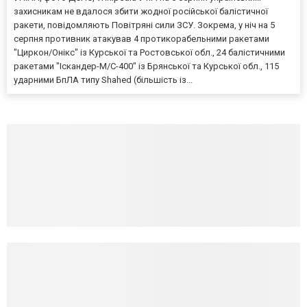
захисникам не вдалося збити жодної російської балістичної
ракети, повідомляють Повітряні сили ЗСУ. Зокрема, у ніч на 5
серпня противник атакував 4 протикорабельними ракетами
"Циркон/Онікс" із Курської та Ростовської обл., 24 балістичними
ракетами "Іскандер-М/С-400" із Брянської та Курської обл., 115
ударними БпЛА типу Shahed (більшість із...