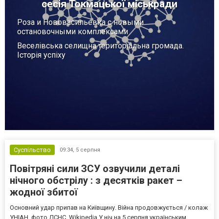
сесія Токмацької міськради
Роза и Нововасильевка с новыми
остановочными комплексами
Веселівська селищна територіальна громада.
Історія успіху
Суспільство
09:34,
5 серпня
Повітряні сили ЗСУ озвучили деталі
нічного обстрілу : з десятків ракет –
жодної збитої
Основний удар припав на Київщину. Війна продовжується / колаж
УНІАН, фото ДСНС, Wikipedia У ніч на 5 серпня українським