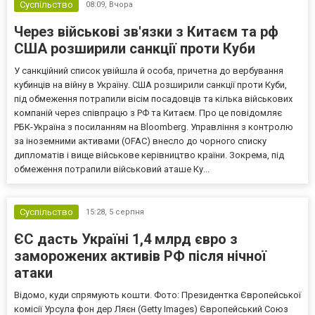
Суспільство
08:09,
Вчора
Через військові зв'язки з Китаєм та рф
США розширили санкції проти Куби
У санкційний список увійшла й особа, причетна до вербування
кубинців на війну в Україну. США розширили санкції проти Куби,
під обмеження потрапили вісім посадовців та кілька військових
компаній через співпрацю з РФ та Китаєм. Про це повідомляє
РБК-Україна з посиланням на Bloomberg. Управління з контролю
за іноземними активами (OFAC) внесло до чорного списку
дипломатів і вище військове керівництво країни. Зокрема, під
обмеження потрапили військовий аташе Ку...
Суспільство
15:28,
5 серпня
ЄС дасть Україні 1,4 млрд євро з
заморожених активів РФ після нічної
атаки
Відомо, куди спрямують кошти. Фото: Президентка Європейської
комісії Урсула фон дер Ляєн (Getty Images) Європейський Союз