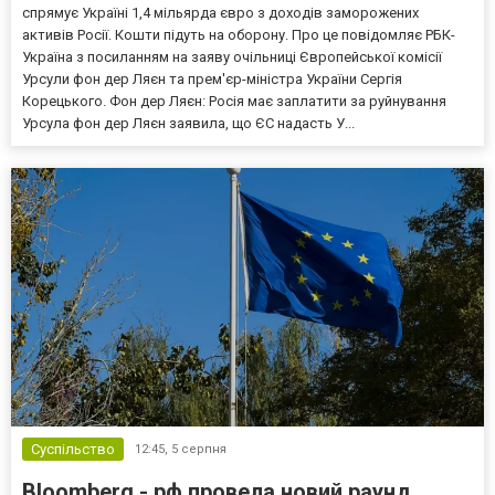
спрямує Україні 1,4 мільярда євро з доходів заморожених
активів Росії. Кошти підуть на оборону. Про це повідомляє РБК-
Україна з посиланням на заяву очільниці Європейської комісії
Урсули фон дер Ляєн та прем'єр-міністра України Сергія
Корецького. Фон дер Ляєн: Росія має заплатити за руйнування
Урсула фон дер Ляєн заявила, що ЄС надасть У...
Суспільство
12:45,
5 серпня
Bloomberg - рф провела новий раунд