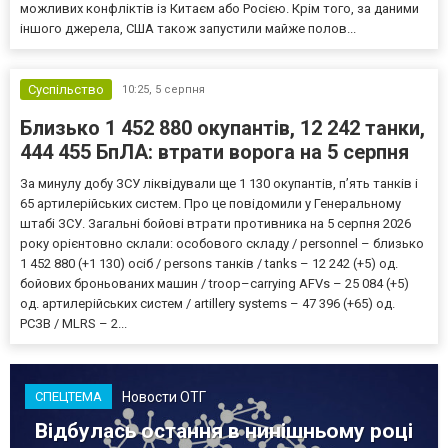
можливих конфліктів із Китаєм або Росією. Крім того, за даними
іншого джерела, США також запустили майже полов...
Суспільство
10:25,
5 серпня
Близько 1 452 880 окупантів, 12 242 танки,
444 455 БпЛА: втрати ворога на 5 серпня
За минулу добу ЗСУ ліквідували ще 1 130 окупантів, пʼять танків і
65 артилерійських систем. Про це повідомили у Генеральному
штабі ЗСУ. Загальні бойові втрати противника на 5 серпня 2026
року орієнтовно склали: особового складу / personnel – близько
1 452 880 (+1 130) осіб / persons танків / tanks – 12 242 (+5) од.
бойових броньованих машин / troop–carrying AFVs – 25 084 (+5)
од. артилерійських систем / artillery systems – 47 396 (+65) од.
РСЗВ / MLRS – 2...
Новости ОТГ
СПЕЦТЕМА
Відбулась остання в нинішньому році