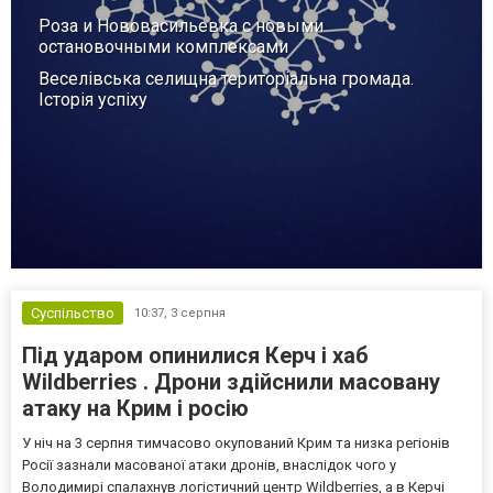
Роза и Нововасильевка с новыми
остановочными комплексами
Веселівська селищна територіальна громада.
Історія успіху
Суспільство
10:37,
3 серпня
Під ударом опинилися Керч і хаб
Wildberries . Дрони здійснили масовану
атаку на Крим і росію
У ніч на 3 серпня тимчасово окупований Крим та низка регіонів
Росії зазнали масованої атаки дронів, внаслідок чого у
Володимирі спалахнув логістичний центр Wildberries, а в Керчі