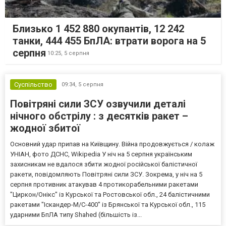
Близько 1 452 880 окупантів, 12 242
танки, 444 455 БпЛА: втрати ворога на 5
серпня
10:25,
5 серпня
Суспільство
09:34,
5 серпня
Повітряні сили ЗСУ озвучили деталі
нічного обстрілу : з десятків ракет –
жодної збитої
Основний удар припав на Київщину. Війна продовжується / колаж
УНІАН, фото ДСНС, Wikipedia У ніч на 5 серпня українським
захисникам не вдалося збити жодної російської балістичної
ракети, повідомляють Повітряні сили ЗСУ. Зокрема, у ніч на 5
серпня противник атакував 4 протикорабельними ракетами
"Циркон/Онікс" із Курської та Ростовської обл., 24 балістичними
ракетами "Іскандер-М/С-400" із Брянської та Курської обл., 115
ударними БпЛА типу Shahed (більшість із...