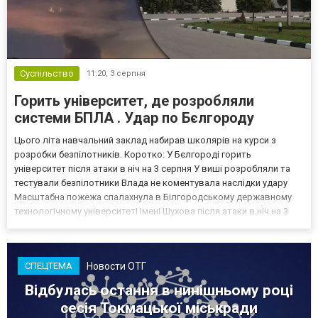
Суспільство
11:20,
3 серпня
Горить університет, де розробляли
системи БПЛА . Удар по Бєлгороду
Цього літа навчальний заклад набирав школярів на курси з
розробки безпілотників. Коротко: У Бєлгороді горить
університет після атаки в ніч на 3 серпня У виші розробляли та
тестували безпілотники Влада не коментувала наслідки удару
Масштабна пожежа спалахнула в Білгородському державному
технологічному університеті імені Шухова після атаки в ніч на 3
серпня - у цьому закладі розробляли та тестували безпілотники.
Як пише російський Telegram-канал Astra, наслі...
Новости ОТГ
СПЕЦТЕМА
Відбулась остання в нинішньому році
сесія Токмацької міськради