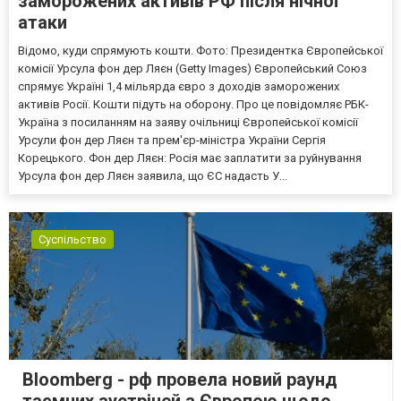
заморожених активів РФ після нічної
атаки
Відомо, куди спрямують кошти. Фото: Президентка Європейської
комісії Урсула фон дер Ляєн (Getty Images) Європейський Союз
спрямує Україні 1,4 мільярда євро з доходів заморожених
активів Росії. Кошти підуть на оборону. Про це повідомляє РБК-
Україна з посиланням на заяву очільниці Європейської комісії
Урсули фон дер Ляєн та прем'єр-міністра України Сергія
Корецького. Фон дер Ляєн: Росія має заплатити за руйнування
Урсула фон дер Ляєн заявила, що ЄС надасть У...
Суспільство
Bloomberg - рф провела новий раунд
таємних зустрічей з Європою щодо