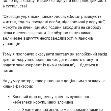
волю під заставу "викликає відчуття несправедливості"
в суспільстві.
"Сьогодні українські військовослужбовці ризикують
життям, тоді як посадові особи, підозрювані у корупції,
можуть за лічені дні або години виходити на свободу
після внесення застави. Це обурює та викликає
величезне відчуття несправедливості мільйонів
українців.
Тому я пропоную скасувати заставу як запобіжний захід
для топ-корупціонерів під час дії воєнного стану та
подати законопроект із цими змінами", — йдеться в
петиції.
На думку автора, таке рішення є доцільним з огляду на
кілька факторів:
Воєнний стан підвищує рівень суспільної
небезпеки корупційних злочинів.
Зловживання ресурсами, спрямованими на