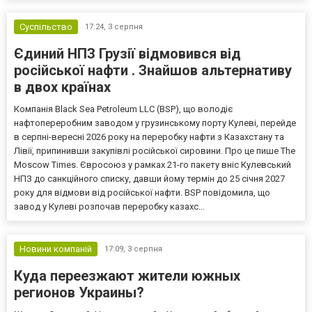
Суспільство
17:24,
3 серпня
Єдиний НПЗ Грузії відмовився від
російської нафти . Знайшов альтернативу
в двох країнах
Компанія Black Sea Petroleum LLC (BSP), що володіє
нафтопереробним заводом у грузинському порту Кулеві, перейде
в серпні-вересні 2026 року на переробку нафти з Казахстану та
Лівії, припинивши закупівлі російської сировини. Про це пише The
Moscow Times. Євросоюз у рамках 21-го пакету вніс Кулевський
НПЗ до санкційного списку, давши йому термін до 25 січня 2027
року для відмови від російської нафти. BSP повідомила, що
завод у Кулеві розпочав переробку казахс...
Новини компаній
17:09,
3 серпня
Куда переезжают жители южных
регионов Украины?