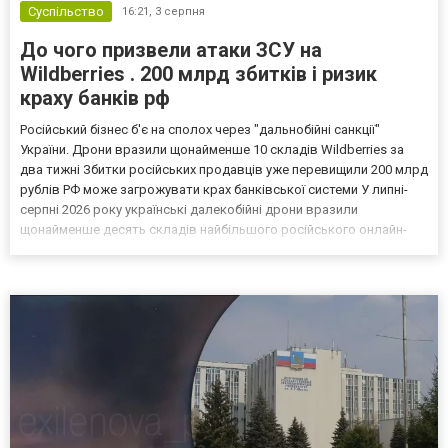
Суспільство
16:21,
3 серпня
До чого призвели атаки ЗСУ на
Wildberries . 200 млрд збитків і ризик
краху банків рф
Російський бізнес б'є на сполох через "дальнобійні санкції"
України. Дрони вразили щонайменше 10 складів Wildberries за
два тижні Збитки російських продавців уже перевищили 200 млрд
рублів РФ може загрожувати крах банківської системи У липні-
серпні 2026 року українські далекобійні дрони вразили
щонайменше десять складів найбільшого російського онлайн-
рітейлера Wildberries, спровокувавши масштабні пожежі. Поки
Кремль заперечує роль компанії в постачанні тов...