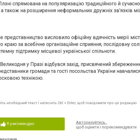
лзні спрямована на популяризацію традиційного й сучасно
, а також на розширення неформальних дружніх зв'язків м
.
е представництво висловило офіційну вдячність мерії міст
 краю за всебічне організаційне сприяння, послідовну солі
емну підтримку місцевої української спільноти.
 Великодня у Празі відбувся захід, присвячений збереженн
редставники громади та гості посольства України навчали
осковою технікою.
ть необхідний текст і натисніть Ctrl + Enter, щоб повідомити про це редакцію
Авторизуйтесь
,
Я рекомендую
щоб оцінити і порекомендувати
омендував