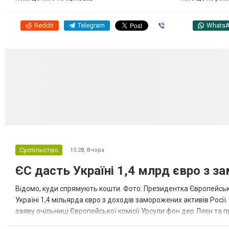
Reddit
Telegram
Viber
Whats
Суспільство
15:28,
Вчора
ЄС дасть Україні 1,4 млрд євро з з
Відомо, куди спрямують кошти. Фото: Президентка Європейсько
Україні 1,4 мільярда євро з доходів заморожених активів Росі
заяву очільниці Європейської комісії Урсули фон дер Ляєн та п
за руйнування Урсула фон дер Ляєн заявила, що ЄС надасть У..