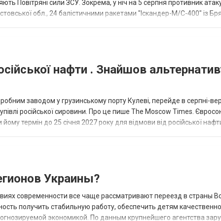
ють Повітряні сили ЗСУ. Зокрема, у ніч на 5 серпня противник атак
товської обл., 24 балістичними ракетами "Іскандер-М/С-400" із Бря
осійської нафти . Знайшов альтернатив
еробним заводом у грузинському порту Кулеві, перейде в серпні-ве
купівлі російської сировини. Про це пише The Moscow Times. Євросо
 йому термін до 25 січня 2027 року для відмови від російської нафт
гионов Украины?
овиях современности все чаще рассматривают переезд в страны В
ность получить стабильную работу, обеспечить детям качественн
прогнозируемой экономикой. По данным крупнейшего агентства зар