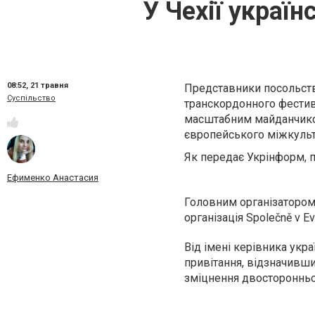
У Чехії украї
08:52,
21 травня
Представники посольства
Суспільство
транскордонного фестива
масштабним майданчиком
європейського міжкульт
Як передає Укрінформ, п
Ефименко Анастасия
Головним організатором
організація Společně v E
Від імені керівника укр
привітання, відзначивши
зміцнення двосторонньої