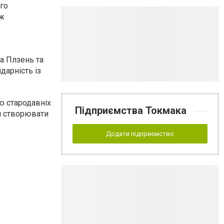
го
іж
а Плзень та
дарність із
ю стародавніх
Підприємства Токмака
ся створювати
Додати підприємство