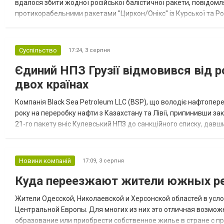
вдалося збити жодної російської балістичної ракети, повідомля
протикорабельними ракетами "Циркон/Онікс" із Курської та Рос
Курської обл., 115 ударними БпЛА типу Shahed (більшість із...
Суспільство
17:24,
3 серпня
Єдиний НПЗ Грузії відмовився від р
двох країнах
Компанія Black Sea Petroleum LLC (BSP), що володіє нафтопер
року на переробку нафти з Казахстану та Лівії, припинивши за
21-го пакету вніс Кулевський НПЗ до санкційного списку, давши
повідомила, що завод у Кулеві розпочав переробку казахс...
Новини компаній
17:09,
3 серпня
Куда переезжают жители южных ре
Жители Одесской, Николаевской и Херсонской областей в усл
Центральной Европы. Для многих из них это отличная возмож
образование или приобрести собственное жилье в стране с 