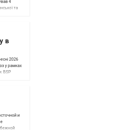
ував 4
нської та
у в
ресні 2026
юз у рамках
и. BSP
осточной и
ое
убежной