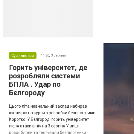
онлайн-рітейлера Wildberries,
спровокувавши масштабні пожежі. Поки
Кремль заперечує роль компанії в
постачанні тов...
Суспільство
11:20,
3 серпня
Горить університет, де
розробляли системи
БПЛА . Удар по
Бєлгороду
Цього літа навчальний заклад набирав
школярів на курси з розробки безпілотників.
Коротко: У Бєлгороді горить університет
після атаки в ніч на 3 серпня У виші
розробляли та тестували безпілотники