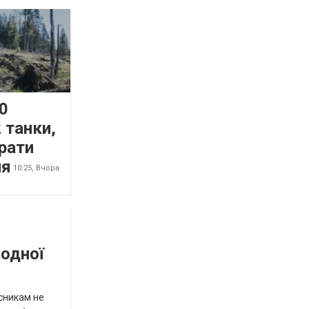
0
 танки,
рати
ня
10:25,
Вчора
жодної
исникам не