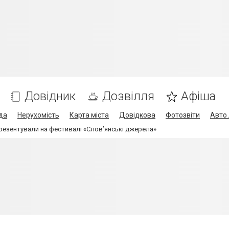
Довідник
Дозвілля
Афіша
да
Нерухомість
Карта міста
Довідкова
Фотозвіти
Авто 
 презентували на фестивалі «Слов’янські джерела»