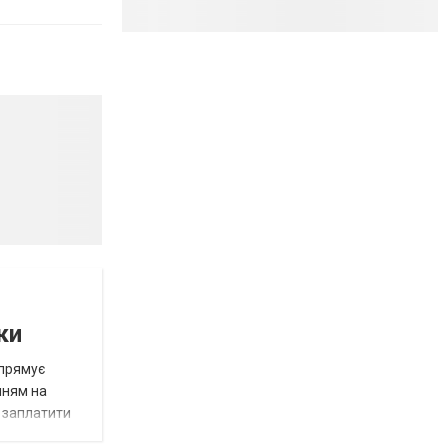
ки
спрямує
нням на
є заплатити