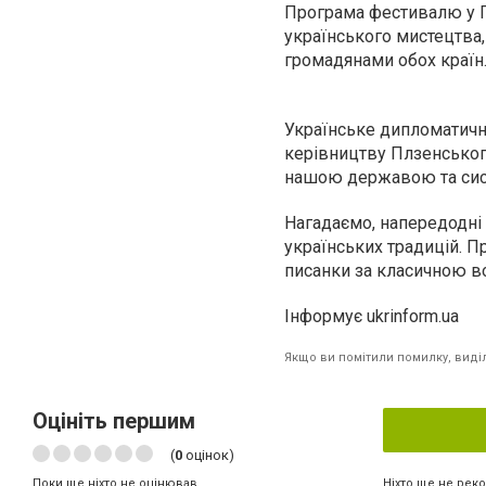
Програма фестивалю у П
українського мистецтва
громадянами обох країн
Українське дипломатичн
керівництву Плзенського
нашою державою та сист
Нагадаємо, напередодні
українських традицій. П
писанки за класичною в
Інформує ukrinform.ua
Якщо ви помітили помилку, виділі
Оцініть першим
(
0
оцінок)
Ніхто ще не рек
Поки ще ніхто не оцінював