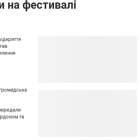
и на фестивалі
відкриття
тав
илення
 громадська
 передали
ордоном та