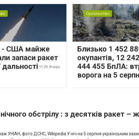
тво
Суспільство
s - США майже
Близько 1 452 88
али запаси ракет
окупантів, 12 242
 дальності
444 455 БпЛА: вт
11:29,
Вчора
ворога на 5 серп
нічного обстрілу : з десятків ракет – 
аж УНІАН, фото ДСНС, Wikipedia У ніч на 5 серпня українським зах