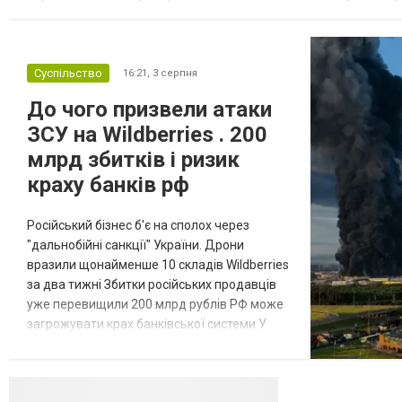
недвижимости в Украине Homium homium.ua, в 2026 году среди
Суспільство
16:21,
3 серпня
До чого призвели атаки
ЗСУ на Wildberries . 200
млрд збитків і ризик
краху банків рф
Російський бізнес б'є на сполох через
"дальнобійні санкції" України. Дрони
вразили щонайменше 10 складів Wildberries
за два тижні Збитки російських продавців
уже перевищили 200 млрд рублів РФ може
загрожувати крах банківської системи У
липні-серпні 2026 року українські
далекобійні дрони вразили щонайменше
десять складів найбільшого російського