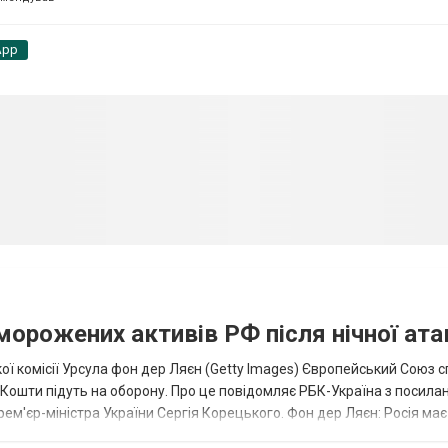
App
аморожених активів РФ після нічної ата
ї комісії Урсула фон дер Ляєн (Getty Images) Європейський Союз 
ї. Кошти підуть на оборону. Про це повідомляє РБК-Україна з посила
рем'єр-міністра України Сергія Корецького. Фон дер Ляєн: Росія ма
.