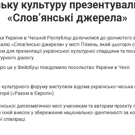
нську культуру презентувал
«Слов’янські джерела»
 України в Чеській Республіці долучилися до урочистого 
лю «Слов’янські джерела» у місті Плзень, який цьогоріч с
 для презентації української культурної спадщини та пос
урного діалогу.
ро це у Фейсбуці повідомило посольство України в Чехії.
 культурного форуму виступила відома українсько-чеська
vropě («Разом в Європі»).
аїнської дипломатичної місії учасникам та авторам проєкту
 їхній внесок у збереження національної ідентичності за к
 співпраці.