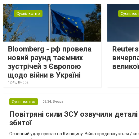
Суспільство
Суспільс
Bloomberg - рф провела
Reuter
новий раунд таємних
вичерп
зустрічей з Європою
великої
щодо війни в Україні
12:45,
Вчора
Суспільство
09:34,
Вчора
Повітряні сили ЗСУ озвучили деталі 
збитої
Основний удар припав на Київщину. Війна продовжується / кол