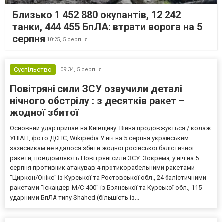
Близько 1 452 880 окупантів, 12 242
танки, 444 455 БпЛА: втрати ворога на 5
серпня
10:25,
5 серпня
Суспільство
09:34,
5 серпня
Повітряні сили ЗСУ озвучили деталі
нічного обстрілу : з десятків ракет –
жодної збитої
Основний удар припав на Київщину. Війна продовжується / колаж
УНІАН, фото ДСНС, Wikipedia У ніч на 5 серпня українським
захисникам не вдалося збити жодної російської балістичної
ракети, повідомляють Повітряні сили ЗСУ. Зокрема, у ніч на 5
серпня противник атакував 4 протикорабельними ракетами
"Циркон/Онікс" із Курської та Ростовської обл., 24 балістичними
ракетами "Іскандер-М/С-400" із Брянської та Курської обл., 115
ударними БпЛА типу Shahed (більшість із...