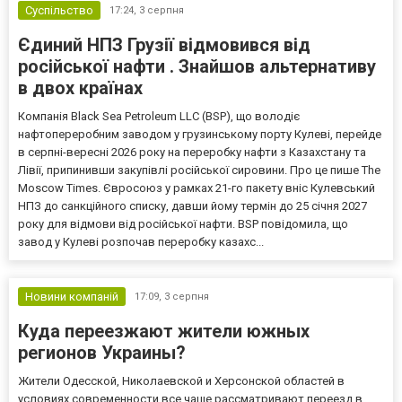
Суспільство
17:24,
3 серпня
Єдиний НПЗ Грузії відмовився від
російської нафти . Знайшов альтернативу
в двох країнах
Компанія Black Sea Petroleum LLC (BSP), що володіє
нафтопереробним заводом у грузинському порту Кулеві, перейде
в серпні-вересні 2026 року на переробку нафти з Казахстану та
Лівії, припинивши закупівлі російської сировини. Про це пише The
Moscow Times. Євросоюз у рамках 21-го пакету вніс Кулевський
НПЗ до санкційного списку, давши йому термін до 25 січня 2027
року для відмови від російської нафти. BSP повідомила, що
завод у Кулеві розпочав переробку казахс...
Новини компаній
17:09,
3 серпня
Куда переезжают жители южных
регионов Украины?
Жители Одесской, Николаевской и Херсонской областей в
условиях современности все чаще рассматривают переезд в