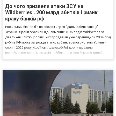
До чого призвели атаки ЗСУ на
Wildberries . 200 млрд збитків і ризик
краху банків рф
Російський бізнес б'є на сполох через "дальнобійні санкції"
України. Дрони вразили щонайменше 10 складів Wildberries за
два тижні Збитки російських продавців уже перевищили 200 млрд
рублів РФ може загрожувати крах банківської системи У липні-
серпні 2026 року українські далекобійні дрони вразили
щонайменше десять складів найбільшого російського онлайн-
рітейлера Wildberries, спровокувавши масштабні пожежі. Поки
Кремль заперечує роль компанії в постачанні тов...