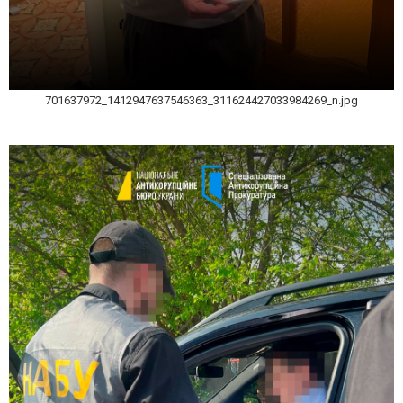
701637972_1412947637546363_311624427033984269_n.jpg