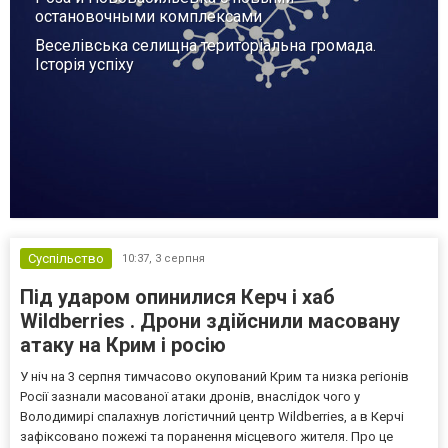
остановочными комплексами
Веселівська селищна територіальна громада.
Історія успіху
Суспільство
10:37,
3 серпня
Під ударом опинилися Керч і хаб
Wildberries . Дрони здійснили масовану
атаку на Крим і росію
У ніч на 3 серпня тимчасово окупований Крим та низка регіонів
Росії зазнали масованої атаки дронів, внаслідок чого у
Володимирі спалахнув логістичний центр Wildberries, а в Керчі
зафіксовано пожежі та поранення місцевого жителя. Про це