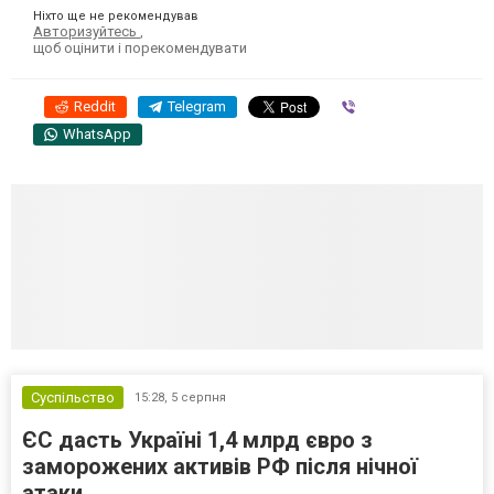
Ніхто ще не рекомендував
Авторизуйтесь
,
щоб оцінити і порекомендувати
Reddit
Telegram
Viber
WhatsApp
Суспільство
15:28,
5 серпня
ЄС дасть Україні 1,4 млрд євро з
заморожених активів РФ після нічної
атаки