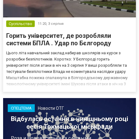
Суспільство
11:20,
3 серпня
Горить університет, де розробляли
системи БПЛА . Удар по Бєлгороду
Цього літа навчальний заклад набирав школярів на курси з
розробки безпілотників. Коротко: У Бєлгороді горить
університет після атаки в ніч на 3 серпня У виші розробляли та
тестували безпілотники Влада не коментувала наслідки удару
Масштабна пожежа спалахнула в Білгородському державному
технологічному університеті імені Шухова після атаки в ніч на 3
серпня - у цьому закладі розробляли та тестували безпілотники.
Як пише російський Telegram-канал Astra, наслі...
Новости ОТГ
СПЕЦТЕМА
Відбулась остання в нинішньому році
сесія Токмацької міськради
Роза и Нововасильевка с новыми