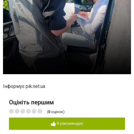
Інформує pik.net.ua
Оцініть першим
(
0
оцінок)
Я рекомендую