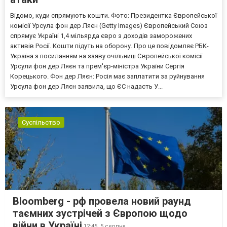
Відомо, куди спрямують кошти. Фото: Президентка Європейської
комісії Урсула фон дер Ляєн (Getty Images) Європейський Союз
спрямує Україні 1,4 мільярда євро з доходів заморожених
активів Росії. Кошти підуть на оборону. Про це повідомляє РБК-
Україна з посиланням на заяву очільниці Європейської комісії
Урсули фон дер Ляєн та прем'єр-міністра України Сергія
Корецького. Фон дер Ляєн: Росія має заплатити за руйнування
Урсула фон дер Ляєн заявила, що ЄС надасть У...
Суспільство
Bloomberg - рф провела новий раунд
таємних зустрічей з Європою щодо
війни в Україні
12:45,
5 серпня