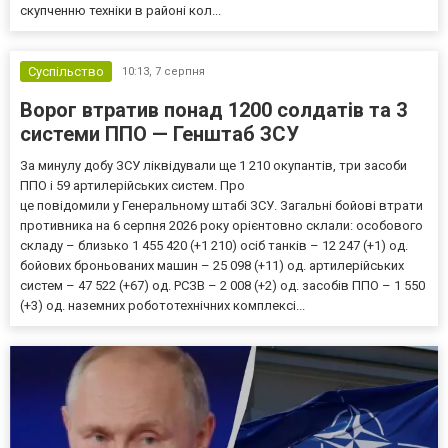
скупченню техніки в районі кол...
Суспільство
10:13,
7 серпня
Ворог втратив понад 1200 солдатів та 3
системи ППО — Генштаб ЗСУ
За минулу добу ЗСУ ліквідували ще 1 210 окупантів, три засоби
ППО і 59 артилерійських систем. Про
це повідомили у Генеральному штабі ЗСУ. Загальні бойові втрати
противника на 6 серпня 2026 року орієнтовно склали: особового
складу – близько 1 455 420 (+1 210) осіб танків – 12 247 (+1) од.
бойових броньованих машин – 25 098 (+11) од. артилерійських
систем – 47 522 (+67) од. РСЗВ – 2 008 (+2) од. засобів ППО – 1 550
(+3) од. наземних робототехнічних комплексі...