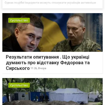
Однак подібні інциденти можуть спонукати українців активніше
самоорганізовуватися та об’єднуватися для захисту своїх
інтересів. Таку думку висловив директор Центру досліджень...
Суспільство
Результати опитування . Що українці
думають про відставку Федорова та
Сирського
11:26,
Вчора
Суспільство