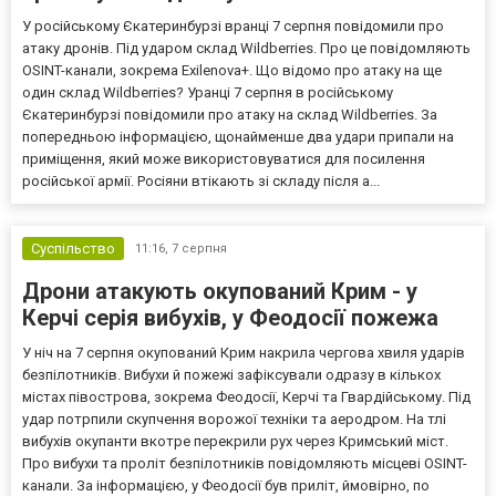
У російському Єкатеринбурзі вранці 7 серпня повідомили про
атаку дронів. Під ударом склад Wildberries. Про це повідомляють
OSINT-канали, зокрема Exilenova+. Що відомо про атаку на ще
один склад Wildberries? Уранці 7 серпня в російському
Єкатеринбурзі повідомили про атаку на склад Wildberries. За
попередньою інформацією, щонайменше два удари припали на
приміщення, який може використовуватися для посилення
російської армії. Росіяни втікають зі складу після а...
Суспільство
11:16,
7 серпня
Дрони атакують окупований Крим - у
Керчі серія вибухів, у Феодосії пожежа
У ніч на 7 серпня окупований Крим накрила чергова хвиля ударів
безпілотників. Вибухи й пожежі зафіксували одразу в кількох
містах півострова, зокрема Феодосії, Керчі та Гвардійському. Під
удар потрпили скупчення ворожої техніки та аеродром. На тлі
вибухів окупанти вкотре перекрили рух через Кримський міст.
Про вибухи та проліт безпілотників повідомляють місцеві OSINT-
канали. За інформацією, у Феодосії був приліт, ймовірно, по