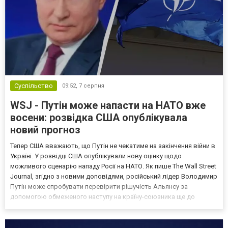
Суспільство
09:52,
7 серпня
WSJ - Путін може напасти на НАТО вже
восени: розвідка США опублікувала
новий прогноз
Тепер США вважають, що Путін не чекатиме на закінчення війни в
Україні. У розвідці США опублікували нову оцінку щодо
можливого сценарію нападу Росії на НАТО. Як пише The Wall Street
Journal, згідно з новими доповідями, російський лідер Володимир
Путін може спробувати перевірити рішучість Альянсу за
допомогою обмеженого наступу на країну-союзника ще до
закінчення війни в Україні. Ці нові оцінки з’явилися на тлі нестачі
деяких критично важливих боєприпасів,...