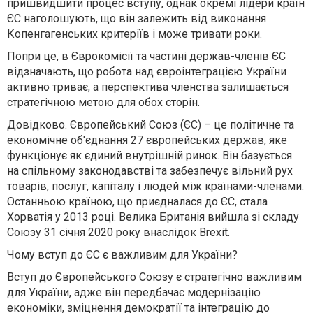
пришвидшити процес вступу, однак окремі лідери країн
ЄС наголошують, що він залежить від виконання
Копенгагенських критеріїв і може тривати роки.
Попри це, в Єврокомісії та частині держав-членів ЄС
відзначають, що робота над євроінтеграцією України
активно триває, а перспектива членства залишається
стратегічною метою для обох сторін.
Довідково. Європейський Союз (ЄС) – це політичне та
економічне об'єднання 27 європейських держав, яке
функціонує як єдиний внутрішній ринок. Він базується
на спільному законодавстві та забезпечує вільний рух
товарів, послуг, капіталу і людей між країнами-членами.
Останньою країною, що приєдналася до ЄС, стала
Хорватія у 2013 році. Велика Британія вийшла зі складу
Союзу 31 січня 2020 року внаслідок Brexit.
Чому вступ до ЄС є важливим для України?
Вступ до Європейського Союзу є стратегічно важливим
для України, адже він передбачає модернізацію
економіки, зміцнення демократії та інтеграцію до