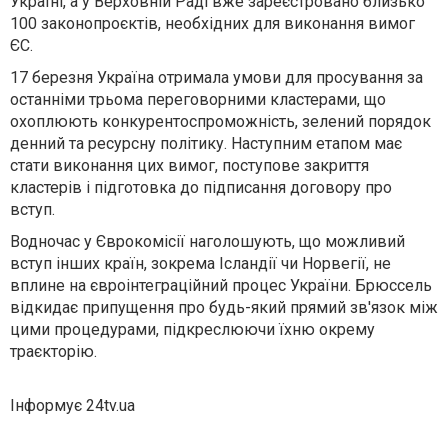
Україні, а у Верховній Раді вже зареєстровано близько
100 законопроєктів, необхідних для виконання вимог
ЄС.
17 березня Україна отримала умови для просування за
останніми трьома переговорними кластерами, що
охоплюють конкурентоспроможність, зелений порядок
денний та ресурсну політику. Наступним етапом має
стати виконання цих вимог, поступове закриття
кластерів і підготовка до підписання договору про
вступ.
Водночас у Єврокомісії наголошують, що можливий
вступ інших країн, зокрема Ісландії чи Норвегії, не
вплине на євроінтеграційний процес України. Брюссель
відкидає припущення про будь-який прямий зв'язок між
цими процедурами, підкреслюючи їхню окрему
траєкторію.
Інформує 24tv.ua