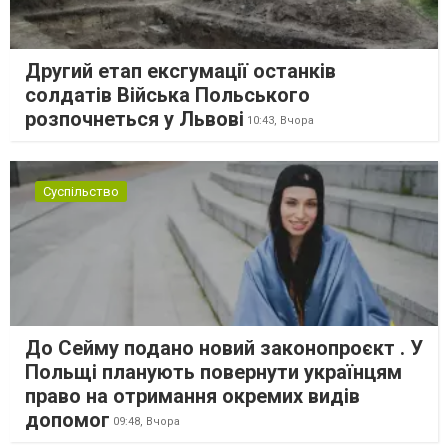
Другий етап ексгумації останків
солдатів Війська Польського
розпочнеться у Львові
10:43,
Вчора
Суспільство
До Сейму подано новий законопроєкт . У
Польщі планують повернути українцям
право на отримання окремих видів
допомог
09:48,
Вчора