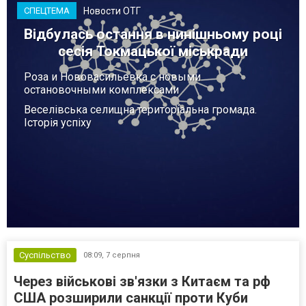
Новости ОТГ
СПЕЦТЕМА
Відбулась остання в нинішньому році
сесія Токмацької міськради
Роза и Нововасильевка с новыми
остановочными комплексами
Веселівська селищна територіальна громада.
Історія успіху
Суспільство
08:09,
7 серпня
Через військові зв'язки з Китаєм та рф
США розширили санкції проти Куби