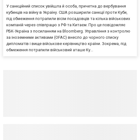
У санкційний список увійшла й особа, причетна до вербування
кубинців на війну в Україну. США розширили санкції проти Куби,
під обмеження потрапили вісім посадовців та кілька військових
компаній через співпрацю з РФ та Китаєм. Про це повідомляє
РБК-Україна з посиланням на Bloomberg. Управління з контролю
за іноземними активами (OFAC) внесло до чорного списку
дипломатів і вище військове керівництво країни. Зокрема, під
обмеження потрапили військовий аташе Ку...