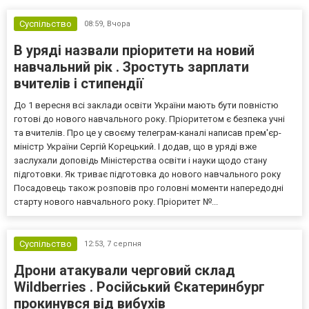
Суспільство
08:59,
Вчора
В уряді назвали пріоритети на новий
навчальний рік . Зростуть зарплати
вчителів і стипендії
До 1 вересня всі заклади освіти України мають бути повністю
готові до нового навчального року. Пріоритетом є безпека учні
та вчителів. Про це у своєму телеграм-каналі написав прем'єр-
міністр України Сергій Корецький. І додав, що в уряді вже
заслухали доповідь Міністерства освіти і науки щодо стану
підготовки. Як триває підготовка до нового навчального року
Посадовець також розповів про головні моменти напередодні
старту нового навчального року. Пріоритет №...
Суспільство
12:53,
7 серпня
Дрони атакували черговий склад
Wildberries . Російський Єкатеринбург
прокинувся від вибухів