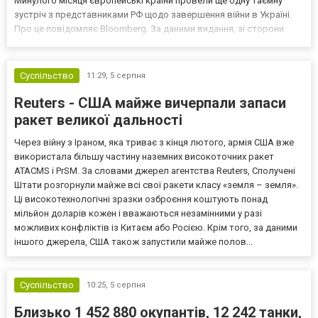
Минулого місяця європейські країни провели ще одну таємну
зустріч з представниками РФ щодо завершення війни в Україні.
Про це повідомляє Bloomberg. За даними видання, зі сторони
Європи до цих переговорів долучилися колишні
високопосадовці Великої Британії, Франції, Німеччини та Р...
Суспільство
11:29,
5 серпня
Reuters - США майже вичерпали запаси
ракет великої дальності
Через війну з Іраном, яка триває з кінця лютого, армія США вже
використала більшу частину наземних високоточних ракет
ATACMS і PrSM. За словами джерел агентства Reuters, Сполучені
Штати розгорнули майже всі свої ракети класу «земля – земля».
Ці високотехнологічні зразки озброєння коштують понад
мільйон доларів кожен і вважаються незамінними у разі
можливих конфліктів із Китаєм або Росією. Крім того, за даними
іншого джерела, США також запустили майже полов...
Суспільство
10:25,
5 серпня
Близько 1 452 880 окупантів, 12 242 танки,