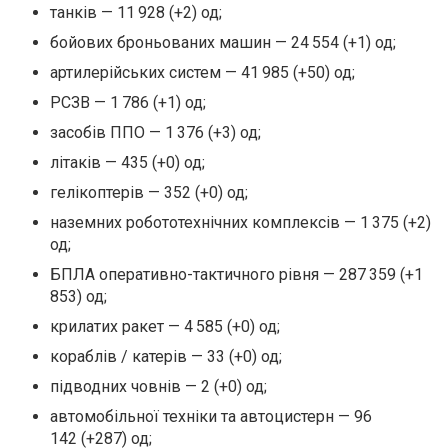
танків — 11 928 (+2) од;
бойових броньованих машин — 24 554 (+1) од;
артилерійських систем — 41 985 (+50) од;
РСЗВ — 1 786 (+1) од;
засобів ППО — 1 376 (+3) од;
літаків — 435 (+0) од;
гелікоптерів — 352 (+0) од;
наземних робототехнічних комплексів — 1 375 (+2)
од;
БПЛА оперативно-тактичного рівня — 287 359 (+1
853) од;
крилатих ракет — 4 585 (+0) од;
кораблів / катерів — 33 (+0) од;
підводних човнів — 2 (+0) од;
автомобільної техніки та автоцистерн — 96
142 (+287) од;