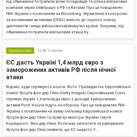
під обмеження потрапили вісім посадовців та кілька військових
компаній через співпрацю з РФ та Китаєм. Про це повідомляє
РБК-Україна з посиланням на Bloomberg. Управління з контролю
за іноземними активами (OFAC) внесло до чорного списку
дипломатів і вище військове керівництво країни. Зокрема, під
обмеження потрапили військовий аташе Ку...
Суспільство
15:28,
5 серпня
ЄС дасть Україні 1,4 млрд євро з
заморожених активів РФ після нічної
атаки
Відомо, куди спрямують кошти. Фото: Президентка Європейської
комісії Урсула фон дер Ляєн (Getty Images) Європейський Союз
спрямує Україні 1,4 мільярда євро з доходів заморожених
активів Росії. Кошти підуть на оборону. Про це повідомляє РБК-
Україна з посиланням на заяву очільниці Європейської комісії
Урсули фон дер Ляєн та прем'єр-міністра України Сергія
Корецького. Фон дер Ляєн: Росія має заплатити за руйнування
Урсула фон дер Ляєн заявила, що ЄС надасть У...