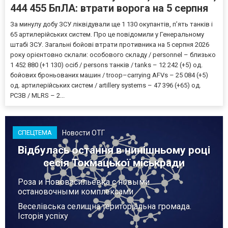
444 455 БпЛА: втрати ворога на 5 серпня
За минулу добу ЗСУ ліквідували ще 1 130 окупантів, пʼять танків і
65 артилерійських систем. Про це повідомили у Генеральному
штабі ЗСУ. Загальні бойові втрати противника на 5 серпня 2026
року орієнтовно склали: особового складу / personnel – близько
1 452 880 (+1 130) осіб / persons танків / tanks – 12 242 (+5) од.
бойових броньованих машин / troop–carrying AFVs – 25 084 (+5)
од. артилерійських систем / artillery systems – 47 396 (+65) од.
РСЗВ / MLRS – 2...
Новости ОТГ
СПЕЦТЕМА
Відбулась остання в нинішньому році
сесія Токмацької міськради
Роза и Нововасильевка с новыми
остановочными комплексами
Веселівська селищна територіальна громада.
Історія успіху