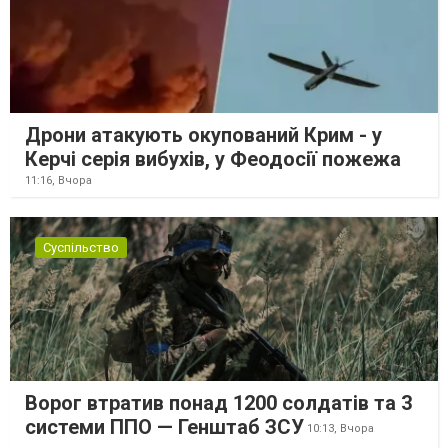
Дрони атакують окупований Крим - у
Керчі серія вибухів, у Феодосії пожежа
11:16,
Вчора
Суспільство
Ворог втратив понад 1200 солдатів та 3
системи ППО — Генштаб ЗСУ
10:13,
Вчора