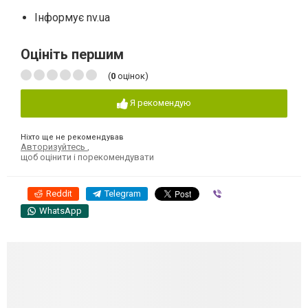
Інформує nv.ua
Оцініть першим
(
0
оцінок)
Я рекомендую
Ніхто ще не рекомендував
Авторизуйтесь
,
щоб оцінити і порекомендувати
Reddit
Telegram
Viber
WhatsApp