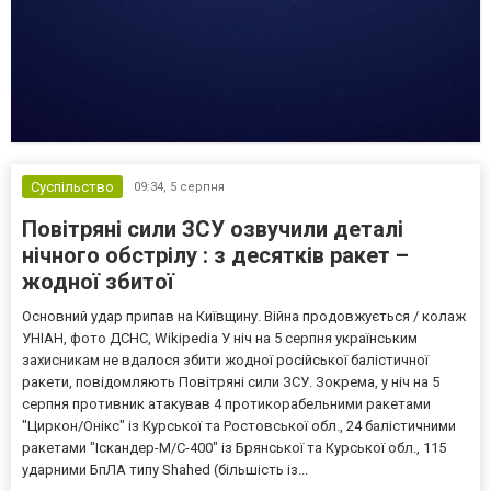
Суспільство
09:34,
5 серпня
Повітряні сили ЗСУ озвучили деталі
нічного обстрілу : з десятків ракет –
жодної збитої
Основний удар припав на Київщину. Війна продовжується / колаж
УНІАН, фото ДСНС, Wikipedia У ніч на 5 серпня українським
захисникам не вдалося збити жодної російської балістичної
ракети, повідомляють Повітряні сили ЗСУ. Зокрема, у ніч на 5
серпня противник атакував 4 протикорабельними ракетами
"Циркон/Онікс" із Курської та Ростовської обл., 24 балістичними
ракетами "Іскандер-М/С-400" із Брянської та Курської обл., 115
ударними БпЛА типу Shahed (більшість із...