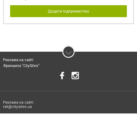
Додати підприємство
Реклама на сайті
Франшиза "CitySites"
Реклама на сайті:
rek@citysites.ua
Допускається цитування матеріалів без отримання попередньої згоди
06178.com.ua за умови розміщення в тексті обов'язкового посилання на
06178.com.ua - Сайт міста Токмака. Для інтернет-видань обов'язкове
розміщення прямого, відкритого для пошукових систем гіперпосилання
на цитовані статті не нижче другого абзацу в тексті або в якості джерела.