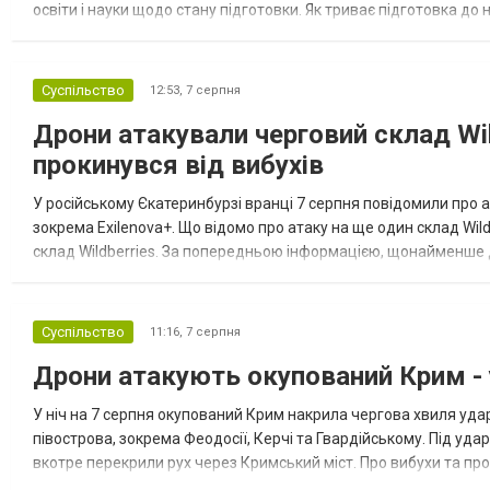
освіти і науки щодо стану підготовки. Як триває підготовка д
напередодні старту нового навчального року. Пріоритет №...
Суспільство
12:53,
7 серпня
Дрони атакували черговий склад Wil
прокинувся від вибухів
У російському Єкатеринбурзі вранці 7 серпня повідомили про а
зокрема Exilenova+. Що відомо про атаку на ще один склад Wild
склад Wildberries. За попередньою інформацією, щонайменше
посилення російської армії. Росіяни втікають зі складу після а...
Суспільство
11:16,
7 серпня
Дрони атакують окупований Крим - у
У ніч на 7 серпня окупований Крим накрила чергова хвиля удар
півострова, зокрема Феодосії, Керчі та Гвардійському. Під уда
вкотре перекрили рух через Кримський міст. Про вибухи та про
Феодосії був приліт, ймовірно, по скупченню техніки в районі кол