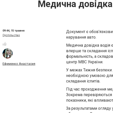
Медична довідка 
09:44,
15 травня
Документ є обов’язкови
Суспільство
керування авто.
Медична довідка водія 
вперше та складання ісп
формальність, а складо
центр МВС України.
Ефименко Анастасия
У межах Тижня безпеки 
необхідною умовою для 
складання іспитів.
Під час проходження мед
Зокрема перевіряються зі
показники, які впливаю
За результатами огляду 