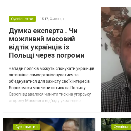
Суспільство
15:17,
Сьогодні
Думка експерта . Чи
можливий масовий
відтік українців із
Польщі через погроми
Напади поляків можуть спонукати українців
активніше самоорганізовуватися та
об’єднуватися для захисту своїх інтересів.
Єврокомісія має чинити тиск на Польщу
Європі вдавалося чинити тиск на угорську
сторону Масового від'їзду українців з
Польщі через останні погроми очікувати не
варто. Однак подібні інциденти можуть
спонукати українців активніше
самоорганізовуватися та об’єднуватися для
Суспільство
Суспільс