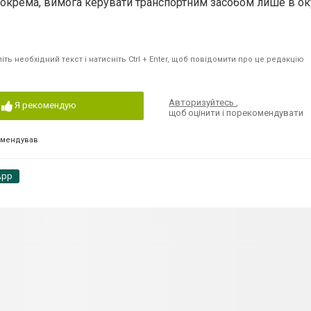
зокрема, вимога керувати транспортним засобом лише в ок
ть необхідний текст і натисніть Ctrl + Enter, щоб повідомити про це редакцію
Авторизуйтесь
,
Я рекомендую
щоб оцінити і порекомендувати
омендував
App