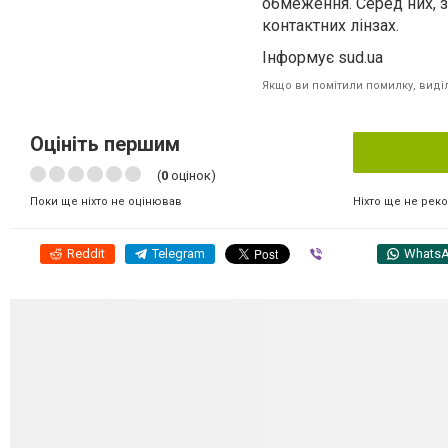
обмеження. Серед них, 
контактних лінзах.
Інформує sud.ua
Якщо ви помітили помилку, виділі
Оцініть першим
(
0
оцінок)
Ніхто ще не рек
Поки ще ніхто не оцінював
Reddit
Telegram
Viber
Whats