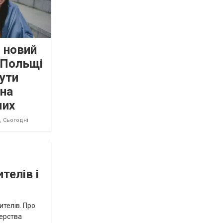
 новий
 Польщі
ути
 на
мих
8,
Сьогодні
телів і
ителів. Про
терства