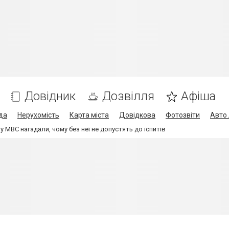
Довідник
Дозвілля
Афіша
да
Нерухомість
Карта міста
Довідкова
Фотозвіти
Авто 
у МВС нагадали, чому без неї не допустять до іспитів