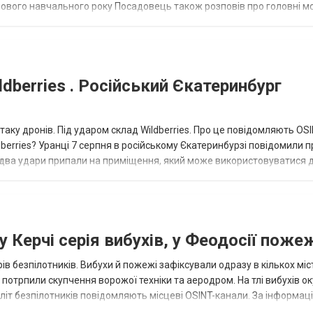
о нового навчального року Посадовець також розповів про головні 
dberries . Російський Єкатеринбург
таку дронів. Під ударом склад Wildberries. Про це повідомляють OS
berries? Уранці 7 серпня в російському Єкатеринбурзі повідомили п
 два удари припали на приміщення, який може використовуватися 
 Керчі серія вибухів, у Феодосії поже
ів безпілотників. Вибухи й пожежі зафіксували одразу в кількох міс
р потрпили скупчення ворожої техніки та аеродром. На тлі вибухів о
літ безпілотників повідомляють місцеві OSINT-канали. За інформаці
...