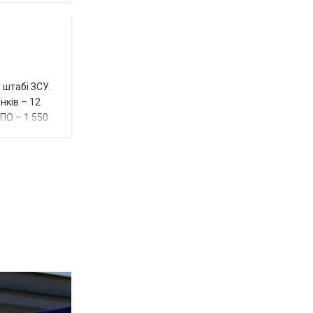
 штабі ЗСУ.
нків – 12
ППО – 1 550