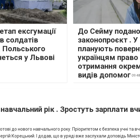
етап ексгумації
До Сейму подано
в солдатів
законопроєкт . У
а Польського
планують поверн
неться у Львові
українцям право
отримання окре
видів допомог
09:4
 навчальний рік . Зростуть зарплати вчи
отові до нового навчального року. Пріоритетом є безпека учні та вч
ергій Корецький. І додав, що в уряді вже заслухали доповідь Мініс