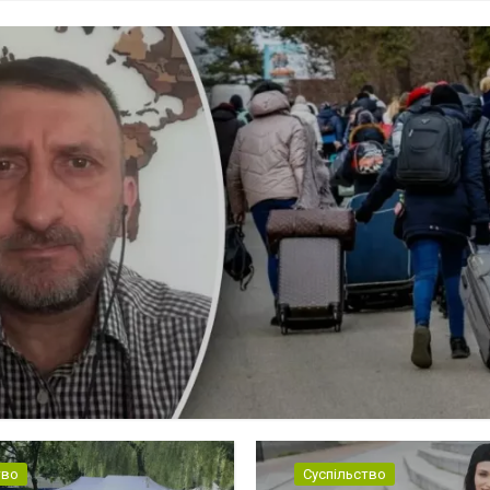
тво
Суспільство