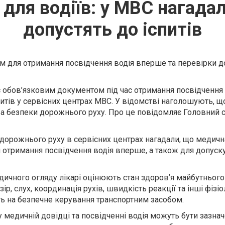
для водіїв: у МВС нагадали
допустять до іспитів
м для отримання посвідчення водія вперше та перевірки д
є обов’язковим документом під час отримання посвідчення 
итів у сервісних центрах МВС. У відомстві наголошують, щ
ва безпеки дорожнього руху. Про це повідомляє Головний 
дорожнього руху в сервісних центрах нагадали, що медичн
отримання посвідчення водія вперше, а також для допуск
ичного огляду лікарі оцінюють стан здоров’я майбутнього 
р, слух, координація рухів, швидкість реакції та інші фізіо
ть на безпечне керування транспортним засобом.
у медичній довідці та посвідченні водія можуть бути зазнач