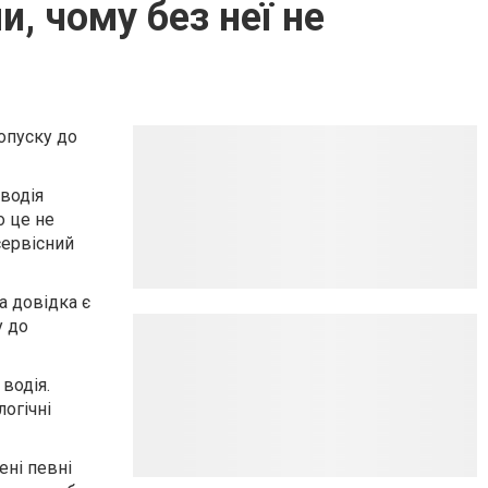
, чому без неї не
опуску до
водія
о це не
сервісний
а довідка є
у до
водія.
логічні
ені певні