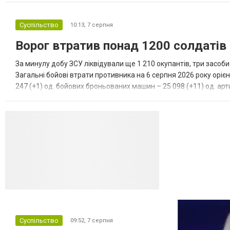
Суспільство
10:13,
7 серпня
Ворог втратив понад 1200 солдатів
За минулу добу ЗСУ ліквідували ще 1 210 окупантів, три засоб
Загальні бойові втрати противника на 6 серпня 2026 року орієн
247 (+1) од. бойових броньованих машин – 25 098 (+11) од. арти
(+3) од. наземних робототехнічних комплексі...
Суспільство
09:52,
7 серпня