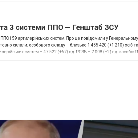
 та 3 системи ППО — Генштаб ЗСУ
и ППО і 59 артилерійських систем. Про це повідомили у Генеральному
товно склали: особового складу – близько 1 455 420 (+1 210) осіб та
лерійських систем – 47 522 (+67) од. РСЗВ – 2 008 (+2) од. засобів 