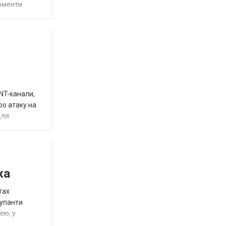
моменти
INT-канали,
ро атаку на
для
жа
тах
купанти
єю, у