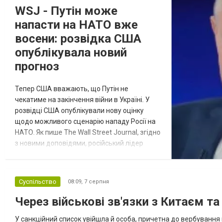
WSJ - Путін може
напасти на НАТО вже
восени: розвідка США
опублікувала новий
прогноз
Тепер США вважають, що Путін не
чекатиме на закінчення війни в Україні. У
розвідці США опублікували нову оцінку
щодо можливого сценарію нападу Росії на
НАТО. Як пише The Wall Street Journal, згідно
з новими доповідями, російський лідер
Відбулась
Володимир Путін може спробувати
перевірити рішучість Альянсу за допомогою
остання
обмеженого наступу на країну-союзника ще
Суспільство
08:09,
7 серпня
Новости
в
до закінчення війни в Україні. Ці нові оцінки
СПЕЦТЕМА
ОТГ
з’явилися на тлі нестачі деяких критично
Через військові зв'язки з Китаєм т
нинішньому
важливих боєприпасів,...
У санкційний список увійшла й особа, причетна до вербування 