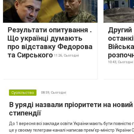
захисту своїх інтересів. Таку думку висловив
директор Центру досліджень...
Результати опитування .
Другий 
Що українці думають
останкі
про відставку Федорова
Військ
та Сирського
розпоч
11:26,
Сьогодні
10:43,
Сьогодні
Суспільство
08:59,
Сьогодні
В уряді назвали пріоритети на новий
стипендії
До 1 вересня всі заклади освіти України мають бути повністю г
це у своєму телеграм-каналі написав прем'єр-міністр України С