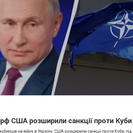
а рф США розширили санкції проти Куби
кубинців на війну в Україну. США розширили санкції проти Куби, пі