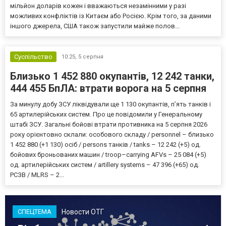
мільйон доларів кожен і вважаються незамінними у разі
можливих конфліктів із Китаєм або Росією. Крім того, за даними
іншого джерела, США також запустили майже полов...
Суспільство
10:25,
5 серпня
Близько 1 452 880 окупантів, 12 242 танки,
444 455 БпЛА: втрати ворога на 5 серпня
За минулу добу ЗСУ ліквідували ще 1 130 окупантів, пʼять танків і
65 артилерійських систем. Про це повідомили у Генеральному
штабі ЗСУ. Загальні бойові втрати противника на 5 серпня 2026
року орієнтовно склали: особового складу / personnel – близько
1 452 880 (+1 130) осіб / persons танків / tanks – 12 242 (+5) од.
бойових броньованих машин / troop–carrying AFVs – 25 084 (+5)
од. артилерійських систем / artillery systems – 47 396 (+65) од.
РСЗВ / MLRS – 2...
Новости ОТГ
СПЕЦТЕМА