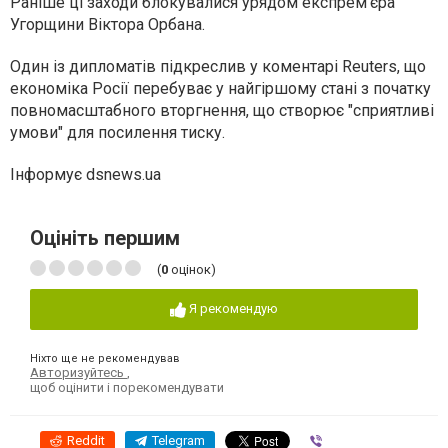
Раніше ці заходи блокувалися урядом експрем’єра
Угорщини Віктора Орбана.
Один із дипломатів підкреслив у коментарі Reuters, що
економіка Росії перебуває у найгіршому стані з початку
повномасштабного вторгнення, що створює "сприятливі
умови" для посилення тиску.
Інформує dsnews.ua
Оцініть першим
(
0
оцінок)
Я рекомендую
Ніхто ще не рекомендував
Авторизуйтесь
,
щоб оцінити і порекомендувати
Reddit
Telegram
Viber