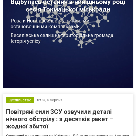
Відбулась остання в нинішньому році
сесія Токмацької міськради
Роза и Нововасильевка с новыми
остановочными комплексами
Веселівська селищна територіальна громада.
Історія успіху
Суспільство
09:34,
5 серпня
Повітряні сили ЗСУ озвучили деталі
нічного обстрілу : з десятків ракет –
жодної збитої
Основний удар припав на Київщину. Війна продовжується / колаж