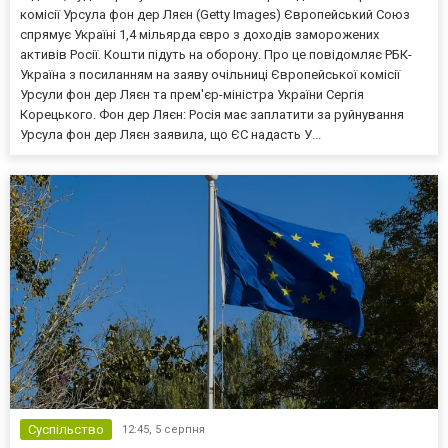
комісії Урсула фон дер Ляєн (Getty Images) Європейський Союз
спрямує Україні 1,4 мільярда євро з доходів заморожених
активів Росії. Кошти підуть на оборону. Про це повідомляє РБК-
Україна з посиланням на заяву очільниці Європейської комісії
Урсули фон дер Ляєн та прем'єр-міністра України Сергія
Корецького. Фон дер Ляєн: Росія має заплатити за руйнування
Урсула фон дер Ляєн заявила, що ЄС надасть У...
Суспільство
12:45,
5 серпня