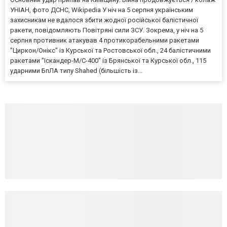
УНІАН, фото ДСНС, Wikipedia У ніч на 5 серпня українським
захисникам не вдалося збити жодної російської балістичної
ракети, повідомляють Повітряні сили ЗСУ. Зокрема, у ніч на 5
серпня противник атакував 4 протикорабельними ракетами
"Циркон/Онікс" із Курської та Ростовської обл., 24 балістичними
ракетами "Іскандер-М/С-400" із Брянської та Курської обл., 115
ударними БпЛА типу Shahed (більшість із...