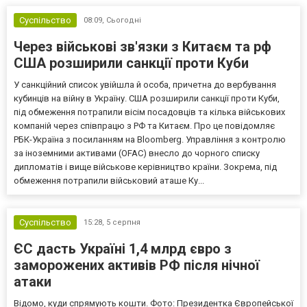
Суспільство
08:09,
Сьогодні
Через військові зв'язки з Китаєм та рф
США розширили санкції проти Куби
У санкційний список увійшла й особа, причетна до вербування
кубинців на війну в Україну. США розширили санкції проти Куби,
під обмеження потрапили вісім посадовців та кілька військових
компаній через співпрацю з РФ та Китаєм. Про це повідомляє
РБК-Україна з посиланням на Bloomberg. Управління з контролю
за іноземними активами (OFAC) внесло до чорного списку
дипломатів і вище військове керівництво країни. Зокрема, під
обмеження потрапили військовий аташе Ку...
Суспільство
15:28,
5 серпня
ЄС дасть Україні 1,4 млрд євро з
заморожених активів РФ після нічної
атаки
Відомо, куди спрямують кошти. Фото: Президентка Європейської