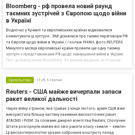
Bloomberg - рф провела новий раунд
таємних зустрічей з Європою щодо війни
в Україні
Водночас у Кремлі та європейських країнах відмовилися
коментувати ці зустрічі. ЗМІ дізналися про таємні переговори РФ
та Європи щодо війни в Україні / / колаж УНІАН, фото REUTERS
Минулого місяця європейські країни провели ще одну таємну
зустріч з представниками РФ щодо завершення війни в Україні.
Про це повідомляє Bloomberg. За даними видання, зі сторони
Європи до цих переговорів долучилися колишні
високопосадовці Великої Британії, Франції, Німеччини та Р...
Суспільство
11:29,
5 серпня
Reuters - США майже вичерпали запаси
ракет великої дальності
Через війну з Іраном, яка триває з кінця лютого, армія США вже
використала більшу частину наземних високоточних ракет
ATACMS і PrSM. За словами джерел агентства Reuters, Сполучені
Штати розгорнули майже всі свої ракети класу «земля – земля».
Ці високотехнологічні зразки озброєння коштують понад