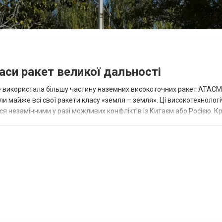
аси ракет великої дальності
вже використала більшу частину наземних високоточних ракет ATACMS
 майже всі свої ракети класу «земля – земля». Ці високотехнологі
незамінними у разі можливих конфліктів із Китаєм або Росією. Крі