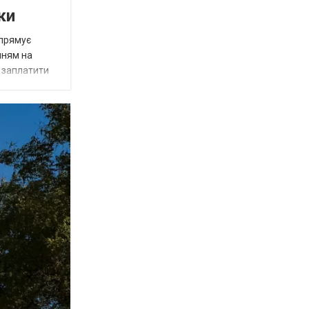
ки
спрямує
нням на
є заплатити