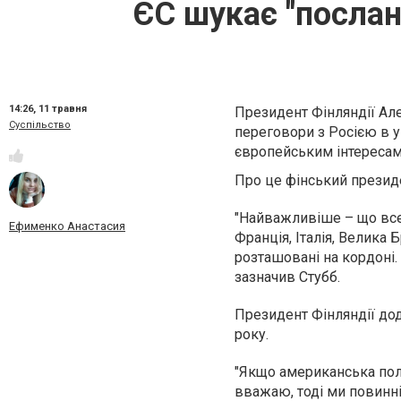
ЄС шукає "послан
14:26,
11 травня
Президент Фінляндії Ал
Суспільство
переговори з Росією в у
європейським інтересам
Про це фінський президен
"Найважливіше – що все
Ефименко Анастасия
Франція, Італія, Велика 
розташовані на кордоні.
зазначив Стубб.
Президент Фінляндії до
року.
"Якщо американська полі
вважаю, тоді ми повинні