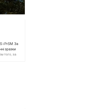
 і PrSM. За
чні зразки
м того, за
Відбулась