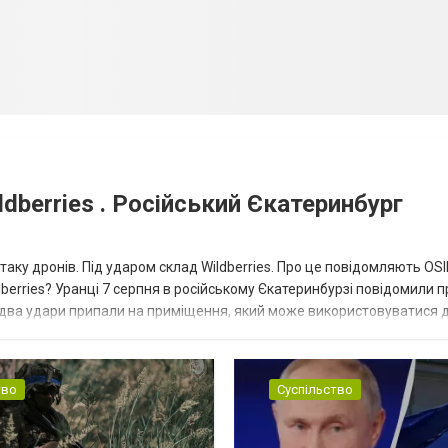
dberries . Російський Єкатеринбург
таку дронів. Під ударом склад Wildberries. Про це повідомляють OS
berries? Уранці 7 серпня в російському Єкатеринбурзі повідомили п
 два удари припали на приміщення, який може використовуватися 
тво
Суспільство