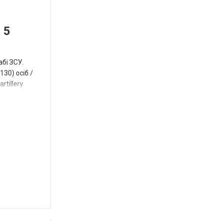
остання
Новости
в
СПЕЦТЕМА
ОТГ
 5
нинішньому
році
абі ЗСУ.
сесія
30) осіб /
rtillery
Токмацької
міськради
Роза
и
Нововасильевка
с
новыми
остановочными
комплексами
Веселівська
селищна
територіальна