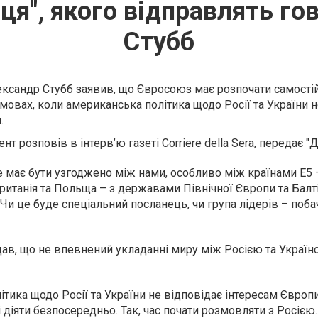
ця", якого відправлять гов
Стубб
ександр Стубб заявив, що Євросоюз має розпочати самостій
мовах, коли американська політика щодо Росії та України н
.
т розповів в інтерв’ю газеті Corriere della Sera, передає "Д
 має бути узгоджено між нами, особливо між країнами Е5 
Британія та Польща – з державами Північної Європи та Балтії
 Чи це буде спеціальний посланець, чи група лідерів – поба
дав, що не впевнений укладанні миру між Росією та Україн
тика щодо Росії та України не відповідає інтересам Європи,
 діяти безпосередньо. Так, час почати розмовляти з Росією.