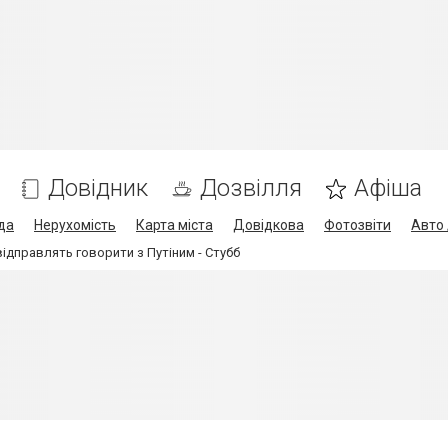
Довідник
Дозвілля
Афіша
да
Нерухомість
Карта міста
Довідкова
Фотозвіти
Авто 
відправлять говорити з Путіним - Стубб