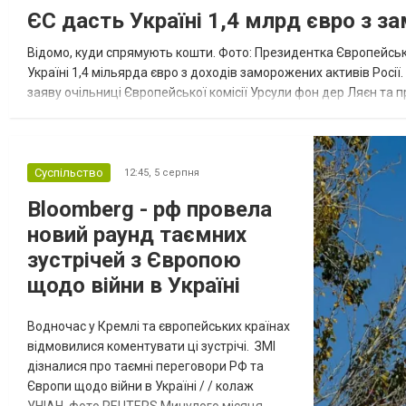
ЄС дасть Україні 1,4 млрд євро з з
Відомо, куди спрямують кошти. Фото: Президентка Європейсько
Україні 1,4 мільярда євро з доходів заморожених активів Росі
заяву очільниці Європейської комісії Урсули фон дер Ляєн та п
за руйнування Урсула фон дер Ляєн заявила, що ЄС надасть У..
Суспільство
12:45,
5 серпня
Bloomberg - рф провела
новий раунд таємних
зустрічей з Європою
щодо війни в Україні
Водночас у Кремлі та європейських країнах
відмовилися коментувати ці зустрічі. ЗМІ
дізналися про таємні переговори РФ та
Європи щодо війни в Україні / / колаж