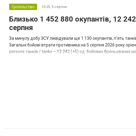
Суспільство
10:25,
5 серпня
Близько 1 452 880 окупантів, 12 242
серпня
За минулу добу ЗСУ ліквідували ще 1 130 окупантів, пʼять танк
Загальні бойові втрати противника на 5 серпня 2026 року орієнт
persons танків / tanks – 12 242 (+5) од. бойових броньованих маш
systems – 47 396 (+65) од. РСЗВ / MLRS – 2...