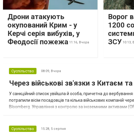
Дрони атакують
Ворог 
окупований Крим - у
1200 со
Керчі серія вибухів, у
систем
Феодосії пожежа
ЗСУ
11:16,
Вчора
10:13,
Суспільство
08:09,
Вчора
Через військові зв'язки з Китаєм т
У санкційний список увійшла й особа, причетна до вербування 
потрапили вісім посадовців та кілька військових компаній чер
Bloomberg. Управління з контролю за іноземними активами (OF
Зокрема, під обмеження потрапили військовий аташе Ку...
Суспільство
15:28,
5 серпня