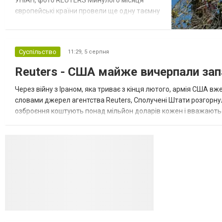
УНІАН, фото REUTERS Минулого місяця
європейські країни провели ще одну таємну
зустріч з представниками РФ щодо
завершення війни в Україні. Про це
повідомляє Bloomberg. За даними видання,
Суспільство
11:29,
5 серпня
зі сторони Європи до цих переговорів
долучилися колишні високопосадовці
Reuters - США майже вичерпали зап
Великої Британії, Франції, Німеччини та Р...
Через війну з Іраном, яка триває з кінця лютого, армія США 
словами джерел агентства Reuters, Сполучені Штати розгорнули
озброєння коштують понад мільйон доларів кожен і вважаються 
даними іншого джерела, США також запустили майже полов...