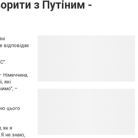
орити з Путіним -
ні
е відповідає
С".
– Німеччина,
, які
чимо", –
ою цього
 як я
 Я не знаю,