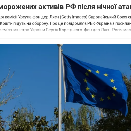
аморожених активів РФ після нічної ата
ї комісії Урсула фон дер Ляєн (Getty Images) Європейський Союз 
ї. Кошти підуть на оборону. Про це повідомляє РБК-Україна з посила
рем'єр-міністра України Сергія Корецького. Фон дер Ляєн: Росія ма
.