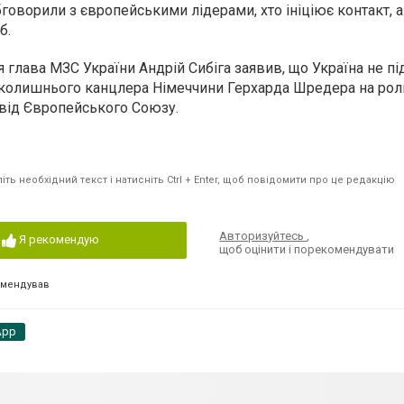
бговорили з європейськими лідерами, хто ініціює контакт, 
б.
ня глава МЗС України Андрій Сибіга заявив, що Україна не п
колишнього канцлера Німеччини Герхарда Шредера на рол
 від Європейського Союзу.
ть необхідний текст і натисніть Ctrl + Enter, щоб повідомити про це редакцію
Авторизуйтесь
,
Я рекомендую
щоб оцінити і порекомендувати
омендував
App