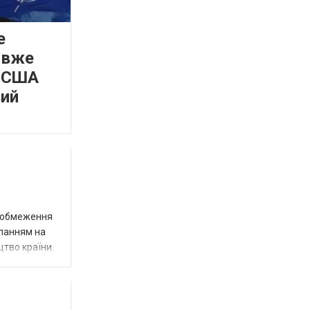
е
 вже
а США
вий
д обмеження
иланням на
цтво країни.