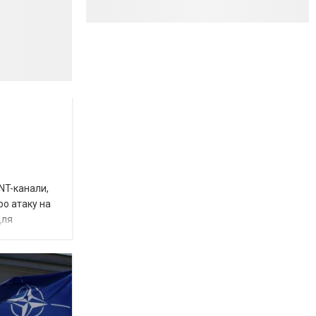
INT-канали,
ро атаку на
для