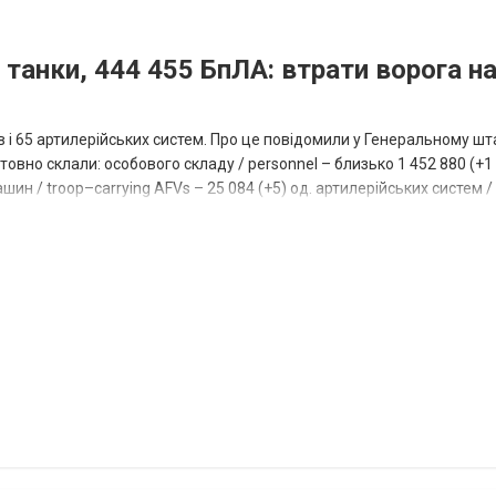
 танки, 444 455 БпЛА: втрати ворога на
ів і 65 артилерійських систем. Про це повідомили у Генеральному шт
овно склали: особового складу / personnel – близько 1 452 880 (+1 1
ин / troop–carrying AFVs – 25 084 (+5) од. артилерійських систем / a