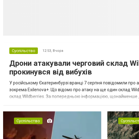
Суспільство
12:53,
Вчора
Дрони атакували черговий склад Wil
прокинувся від вибухів
У російському Єкатеринбурзі вранці 7 серпня повідомили про а
зокрема Exilenova+. Що відомо про атаку на ще один склад Wild
склад Wildberries. За попередньою інформацією, щонайменше
посилення російської армії. Росіяни втікають зі складу після а...
Суспільство
Суспільс