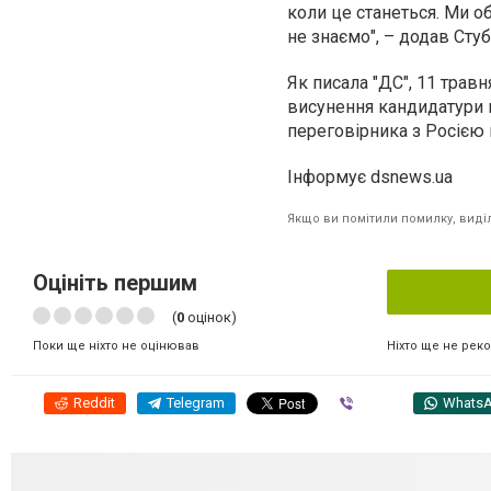
коли це станеться. Ми о
не знаємо", – додав Стуб
Як писала "ДС", 11 трав
висунення кандидатури 
переговірника з Росією
Інформує dsnews.ua
Якщо ви помітили помилку, виділі
Оцініть першим
(
0
оцінок)
Ніхто ще не рек
Поки ще ніхто не оцінював
Reddit
Telegram
Viber
Whats