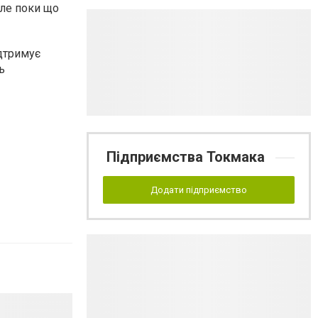
але поки що
ідтримує
ь
Підприємства Токмака
Додати підприємство