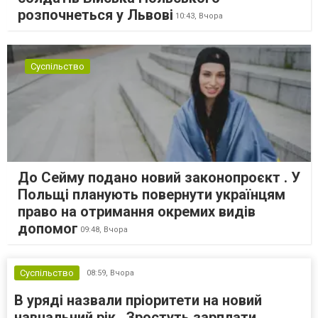
розпочнеться у Львові
10:43,
Вчора
Суспільство
До Сейму подано новий законопроєкт . У
Польщі планують повернути українцям
право на отримання окремих видів
допомог
09:48,
Вчора
Суспільство
08:59,
Вчора
В уряді назвали пріоритети на новий
навчальний рік . Зростуть зарплати