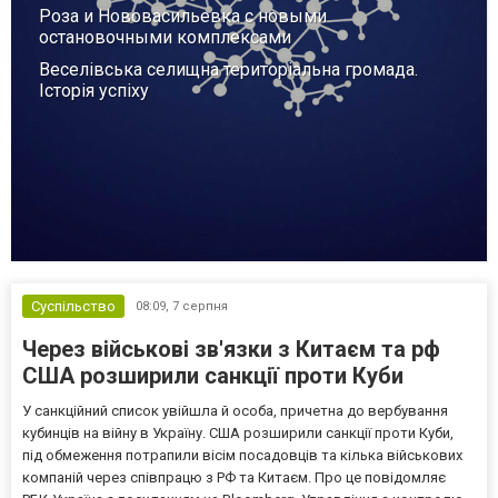
Роза и Нововасильевка с новыми
остановочными комплексами
Веселівська селищна територіальна громада.
Історія успіху
Суспільство
08:09,
7 серпня
Через військові зв'язки з Китаєм та рф
США розширили санкції проти Куби
У санкційний список увійшла й особа, причетна до вербування
кубинців на війну в Україну. США розширили санкції проти Куби,
під обмеження потрапили вісім посадовців та кілька військових
компаній через співпрацю з РФ та Китаєм. Про це повідомляє