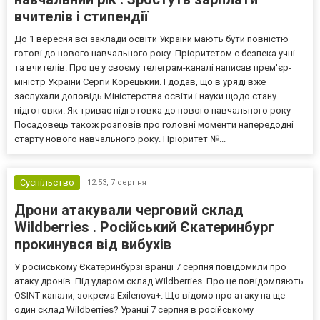
вчителів і стипендії
До 1 вересня всі заклади освіти України мають бути повністю
готові до нового навчального року. Пріоритетом є безпека учні
та вчителів. Про це у своєму телеграм-каналі написав прем'єр-
міністр України Сергій Корецький. І додав, що в уряді вже
заслухали доповідь Міністерства освіти і науки щодо стану
підготовки. Як триває підготовка до нового навчального року
Посадовець також розповів про головні моменти напередодні
старту нового навчального року. Пріоритет №...
Суспільство
12:53,
7 серпня
Дрони атакували черговий склад
Wildberries . Російський Єкатеринбург
прокинувся від вибухів
У російському Єкатеринбурзі вранці 7 серпня повідомили про
атаку дронів. Під ударом склад Wildberries. Про це повідомляють
OSINT-канали, зокрема Exilenova+. Що відомо про атаку на ще
один склад Wildberries? Уранці 7 серпня в російському