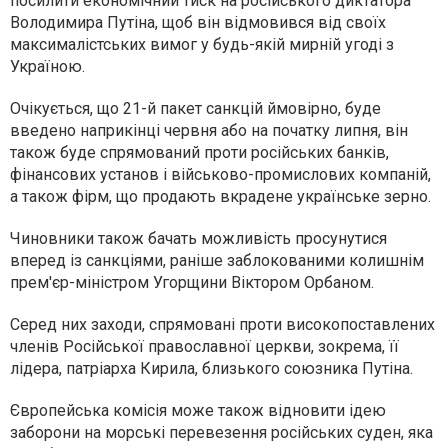
посилити економічний тиск на російського диктатора
Володимира Путіна, щоб він відмовився від своїх
максималістських вимог у будь-якій мирній угоді з
Україною.
Очікується, що 21-й пакет санкцій ймовірно, буде
введено наприкінці червня або на початку липня, він
також буде спрямований проти російських банків,
фінансових установ і військово-промислових компаній,
а також фірм, що продають вкрадене українське зерно.
Чиновники також бачать можливість просунутися
вперед із санкціями, раніше заблокованими колишнім
прем'єр-міністром Угорщини Віктором Орбаном.
Серед них заходи, спрямовані проти високопоставлених
членів Російської православної церкви, зокрема, її
лідера, патріарха Кирила, близького союзника Путіна.
Європейська комісія може також відновити ідею
заборони на морські перевезення російських суден, яка