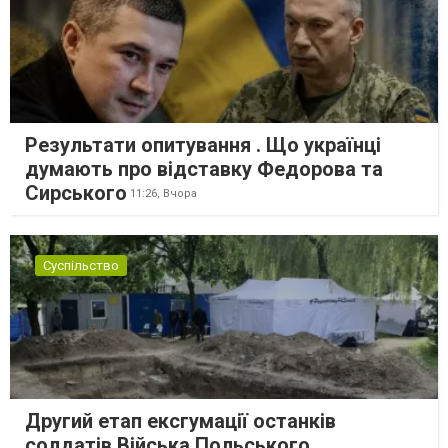
Результати опитування . Що українці
думають про відставку Федорова та
Сирського
11:26,
Вчора
Суспільство
Другий етап ексгумації останків
солдатів Війська Польського