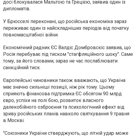
досі блокувалася Мальтою та Грецією, заявив один із
дипломатів.
У Брюсселі переконані, що російська економіка зараз
переживає один із найскладніших періодів від початку
повномасштабної війни.
Економічний радник ЄС Валдіс Домбровскіс заявив, що
Росія перебуває під тиском "стагфляційного шоку". Саме
тому, за його словами, зараз не час послаблювати
санкційний тиск.
Європейські чиновники також вважають, що Україна
має значно сильніші позиції, ніж рік тому. Цьому
сприяють фінансова підтримка ЄС обсягом 90 млрд
євро, успіхи на полі бою, розвиток власного
далекобійного озброєння та психологічний ефект від
зриву російських планів навколо святкування 9 травня
в Москві.
"Союзники України стверджують, що літній удар може