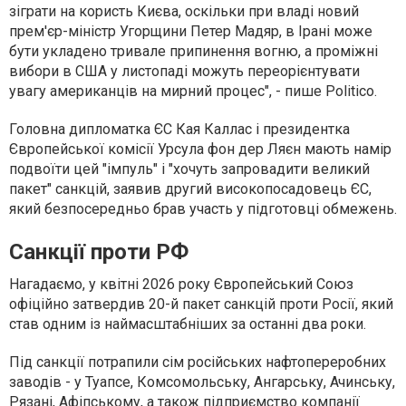
зіграти на користь Києва, оскільки при владі новий
прем'єр-міністр Угорщини Петер Мадяр, в Ірані може
бути укладено тривале припинення вогню, а проміжні
вибори в США у листопаді можуть переорієнтувати
увагу американців на мирний процес", - пише Politico.
Головна дипломатка ЄС Кая Каллас і президентка
Європейської комісії Урсула фон дер Ляєн мають намір
подвоїти цей "імпуль" і "хочуть запровадити великий
пакет" санкцій, заявив другий високопосадовець ЄС,
який безпосередньо брав участь у підготовці обмежень.
Санкції проти РФ
Нагадаємо, у квітні 2026 року Європейський Союз
офіційно затвердив 20-й пакет санкцій проти Росії, який
став одним із наймасштабніших за останні два роки.
Під санкції потрапили сім російських нафтопереробних
заводів - у Туапсе, Комсомольську, Ангарську, Ачинську,
Рязані, Афіпському, а також підприємство компанії