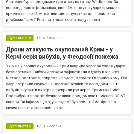
Єкатеринбурзі повідомили про атаку на склад Wildberries. За
попередньою інформацією, щонайменше два удари припали на
приміщення, який може використовуватися для посилення
російської армії. Росіяни втікають зі складу після а...
Суспільство
11:16,
7 серпня
Дрони атакують окупований Крим - у
Керчі серія вибухів, у Феодосії пожежа
У ніч на 7 серпня окупований Крим накрила чергова хвиля ударів
безпілотників. Вибухи й пожежі зафіксували одразу в кількох
містах півострова, зокрема Феодосії, Керчі та Гвардійському. Під
удар потрпили скупчення ворожої техніки та аеродром. На тлі
вибухів окупанти вкотре перекрили рух через Кримський міст.
Про вибухи та проліт безпілотників повідомляють місцеві OSINT-
канали. За інформацією, у Феодосії був приліт, ймовірно, по
скупченню техніки в районі кол...
Суспільство
10:13,
7 серпня