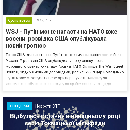
Суспільство
09:52,
7 серпня
WSJ - Путін може напасти на НАТО вже
восени: розвідка США опублікувала
новий прогноз
Тепер США вважають, що Путін не чекатиме на закінчення війни в
Україні. У розвідці США опублікували нову оцінку щодо
можливого сценарію нападу Росії на НАТО. Як пише The Wall Street
Journal, згідно з новими доповідями, російський лідер Володимир
Путін може спробувати перевірити рішучість Альянсу за
допомогою обмеженого наступу на країну-союзника ще до
закінчення війни в Україні. Ці нові оцінки з’явилися на тлі нестачі
деяких критично важливих боєприпасів,...
Новости ОТГ
СПЕЦТЕМА
Відбулась остання в нинішньому році
сесія Токмацької міськради