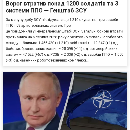
Ворог втратив понад 1200 солдатів та 3
системи ППО — Генштаб ЗСУ
За минулу добу ЗСУ ліквідували ще 1 210 окупантів, три засоби
ППО і 59 артилерійських систем. Про
це повідомили у Генеральному штабі ЗСУ. Загальні бойові втрати
противника на 6 серпня 2026 року орієнтовно склали: особового
складу – близько 1 455 420 (+1 210) осіб танків – 12 247 (+1) од.
бойових броньованих машин – 25 098 (+11) од. артилерійських
систем – 47 522 (+67) од. РСЗВ – 2 008 (+2) од. засобів ППО – 1 550
(+3) од. наземних робототехнічних комплексі...