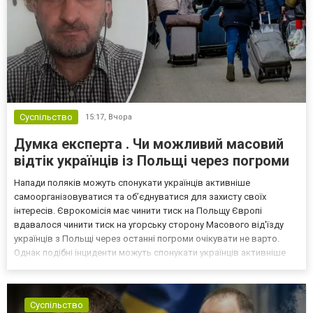
Суспільство
15:17,
Вчора
Думка експерта . Чи можливий масовий
відтік українців із Польщі через погроми
Напади поляків можуть спонукати українців активніше
самоорганізовуватися та об’єднуватися для захисту своїх
інтересів. Єврокомісія має чинити тиск на Польщу Європі
вдавалося чинити тиск на угорську сторону Масового від'їзду
українців з Польщі через останні погроми очікувати не варто.
Однак подібні інциденти можуть спонукати українців активніше
самоорганізовуватися та об’єднуватися для захисту своїх
інтересів. Таку думку висловив директор Центру досліджень...
Суспільство