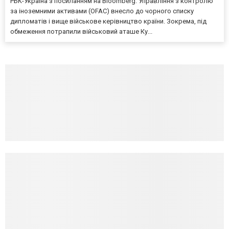
РБК-Україна з посиланням на Bloomberg. Управління з контролю
за іноземними активами (OFAC) внесло до чорного списку
дипломатів і вище військове керівництво країни. Зокрема, під
обмеження потрапили військовий аташе Ку...