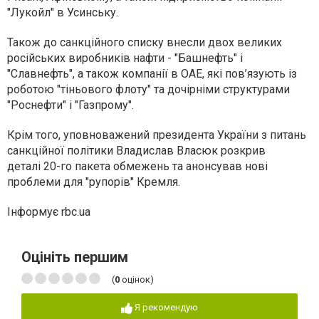
"Лукойл" в Усинську.
Також до санкційного списку внесли двох великих
російських виробників нафти - "Башнефть" і
"Славнефть", а також компанії в ОАЕ, які пов’язують із
роботою "тіньового флоту" та дочірніми структурами
"Роснефти" і "Газпрому".
Крім того, уповноважений президента України з питань
санкційної політики Владислав Власюк розкрив
деталі 20-го пакета обмежень та анонсував нові
проблеми для "рупорів" Кремля.
Інформує rbc.ua
Оцініть першим
(
0
оцінок)
Я рекомендую