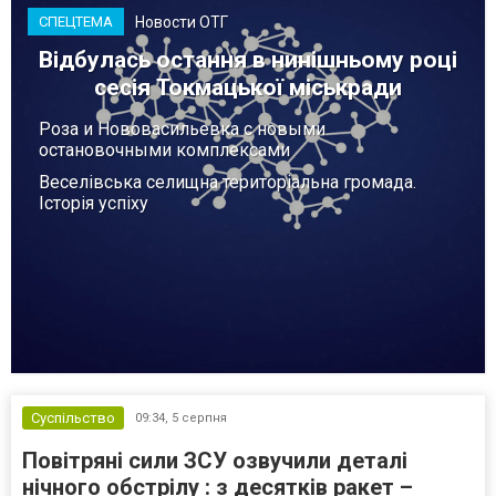
Новости ОТГ
СПЕЦТЕМА
Відбулась остання в нинішньому році
сесія Токмацької міськради
Роза и Нововасильевка с новыми
остановочными комплексами
Веселівська селищна територіальна громада.
Історія успіху
Суспільство
09:34,
5 серпня
Повітряні сили ЗСУ озвучили деталі
нічного обстрілу : з десятків ракет –