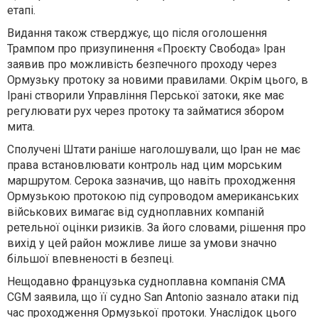
етапі.
Видання також стверджує, що після оголошення
Трампом про призупинення «Проєкту Свобода» Іран
заявив про можливість безпечного проходу через
Ормузьку протоку за новими правилами. Окрім цього, в
Ірані створили Управління Перської затоки, яке має
регулювати рух через протоку та займатися збором
мита.
Сполучені Штати раніше наголошували, що Іран не має
права встановлювати контроль над цим морським
маршрутом. Серока зазначив, що навіть проходження
Ормузькою протокою під супроводом американських
військових вимагає від судноплавних компаній
ретельної оцінки ризиків. За його словами, рішення про
вихід у цей район можливе лише за умови значно
більшої впевненості в безпеці.
Нещодавно французька судноплавна компанія CMA
CGM заявила, що її судно San Antonio зазнало атаки під
час проходження Ормузької протоки. Унаслідок цього