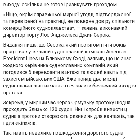
виходу, оскільки не готові ризикувати проходом.
«Ніщо, окрім справжньої мирної угоди, підтвердженої
та перевіреної на практиці, не поверне довіру спільноти
комерційного судноплавства», — заявив виконавчий
директор порту Лос-Анджелеса Джин Серока.
Видання пише, що Серока, який протягом п’яти років
працював у великій судноплавній компанії American
President Lines на Близькому Сході, заявив, що не знає
жодного керівника судноплавних компаній, який
погодився б перевозити вантажі та людей навіть під
захистом військових США. Вже понад два місяці
судноплавні лінії намагаються знайти безпечний вихід із
протоки.
Зокрема, у мирний час через Ормузьку протоку щодня
проходить близько 120 суден. Нині спроби вивести ці
судна з протоки створюють ризики як для вантажів, так
і для екіпажів.
Так, навіть невелике пошкодження дорогого судна