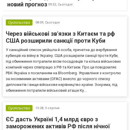
новий прогноз
09:52,
Сьогодні
Суспільство
08:09,
Сьогодні
Через військові зв'язки з Китаєм та рф
США розширили санкції проти Куби
У санкційний список увійшла й особа, причетна до вербування
кубинців на війну в Україну. США розширили санкції проти Куби,
під обмеження потрапили вісім посадовців та кілька військових
компаній через співпрацю з РФ та Китаєм. Про це повідомляє
РБК-Україна з посиланням на Bloomberg. Управління з контролю
за іноземними активами (OFAC) внесло до чорного списку
дипломатів і вище військове керівництво країни. Зокрема, під
обмеження потрапили військовий аташе Ку...
Суспільство
15:28,
5 серпня
ЄС дасть Україні 1,4 млрд євро з
заморожених активів РФ після нічної