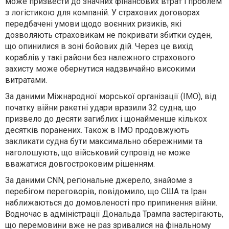
може призвести до значних фінансових втрат і проблем
з логістикою для компаній. У страхових договорах
передбачені умови щодо воєнних ризиків, які
дозволяють страховикам не покривати збитки суден,
що опинилися в зоні бойових дій. Через це вихід
кораблів у такі райони без належного страхового
захисту може обернутися надзвичайно високими
витратами.
За даними Міжнародної морської організації (IMO), від
початку війни ракетні удари вразили 32 судна, що
призвело до десяти загиблих і щонайменше кількох
десятків поранених. Також в IMO продовжують
закликати судна бути максимально обережними та
наголошують, що військовий супровід не може
вважатися довгостроковим рішенням.
За даними CNN, регіональне джерело, знайоме з
перебігом переговорів, повідомило, що США та Іран
наближаються до домовленості про припинення війни.
Водночас в адміністрації Дональда Трампа застерігають,
що перемовини вже не раз зривалися на фінальному