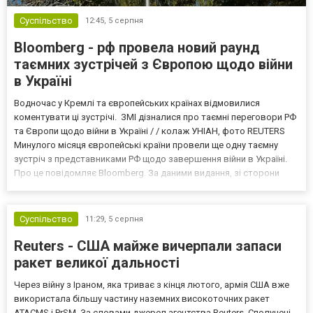
Суспільство
12:45,
5 серпня
Bloomberg - рф провела новий раунд
таємних зустрічей з Європою щодо війни
в Україні
Водночас у Кремлі та європейських країнах відмовилися
коментувати ці зустрічі. ЗМІ дізналися про таємні переговори РФ
та Європи щодо війни в Україні / / колаж УНІАН, фото REUTERS
Минулого місяця європейські країни провели ще одну таємну
зустріч з представниками РФ щодо завершення війни в Україні.
Про це повідомляє Bloomberg. За даними видання, зі сторони
Європи до цих переговорів долучилися колишні
високопосадовці Великої Британії, Франції, Німеччини та Р...
Суспільство
11:29,
5 серпня
Reuters - США майже вичерпали запаси
ракет великої дальності
Через війну з Іраном, яка триває з кінця лютого, армія США вже
використала більшу частину наземних високоточних ракет
ATACMS і PrSM. За словами джерел агентства Reuters, Сполучені