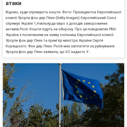
атаки
Відомо, куди спрямують кошти. Фото: Президентка Європейської
комісії Урсула фон дер Ляєн (Getty Images) Європейський Союз
спрямує Україні 1,4 мільярда євро з доходів заморожених
активів Росії. Кошти підуть на оборону. Про це повідомляє РБК-
Україна з посиланням на заяву очільниці Європейської комісії
Урсули фон дер Ляєн та прем'єр-міністра України Сергія
Корецького. Фон дер Ляєн: Росія має заплатити за руйнування
Урсула фон дер Ляєн заявила, що ЄС надасть У...