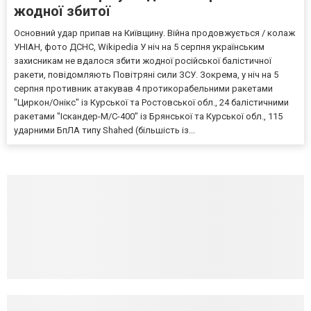
жодної збитої
Основний удар припав на Київщину. Війна продовжується / колаж
УНІАН, фото ДСНС, Wikipedia У ніч на 5 серпня українським
захисникам не вдалося збити жодної російської балістичної
ракети, повідомляють Повітряні сили ЗСУ. Зокрема, у ніч на 5
серпня противник атакував 4 протикорабельними ракетами
"Циркон/Онікс" із Курської та Ростовської обл., 24 балістичними
ракетами "Іскандер-М/С-400" із Брянської та Курської обл., 115
ударними БпЛА типу Shahed (більшість із...