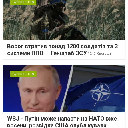
Суспільство
Ворог втратив понад 1200 солдатів та 3
системи ППО — Генштаб ЗСУ
10:13,
Сьогодні
Суспільство
WSJ - Путін може напасти на НАТО вже
восени: розвідка США опублікувала