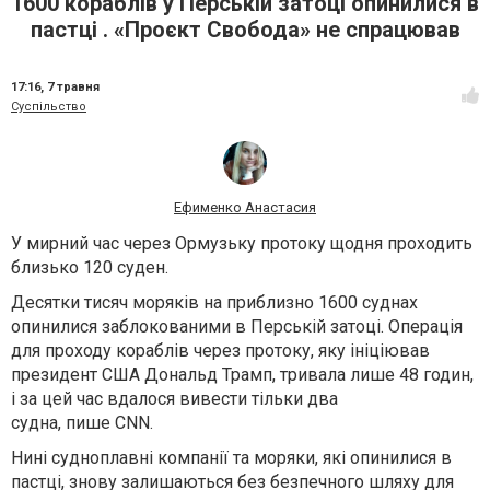
1600 кораблів у Перській затоці опинилися в
пастці . «Проєкт Свобода» не спрацював
17:16,
7 травня
Суспільство
Ефименко Анастасия
У мирний час через Ормузьку протоку щодня проходить
близько 120 суден.
Десятки тисяч моряків на приблизно 1600 суднах
опинилися заблокованими в Перській затоці. Операція
для проходу кораблів через протоку, яку ініціював
президент США Дональд Трамп, тривала лише 48 годин,
і за цей час вдалося вивести тільки два
судна, пише CNN.
Нині судноплавні компанії та моряки, які опинилися в
пастці, знову залишаються без безпечного шляху для