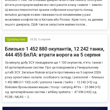
Штати розгорнули майже всі свої ракети класу «земля – земля».
Ці високотехнологічні зразки озброєння коштують понад
мільйон доларів кожен і вважаються незамінними у разі
можливих конфліктів із Китаєм або Росією. Крім того, за даними
іншого джерела, США також запустили майже полов...
Суспільство
10:25,
5 серпня
Близько 1 452 880 окупантів, 12 242 танки,
444 455 БпЛА: втрати ворога на 5 серпня
За минулу добу ЗСУ ліквідували ще 1 130 окупантів, пʼять танків і
65 артилерійських систем. Про це повідомили у Генеральному
штабі ЗСУ. Загальні бойові втрати противника на 5 серпня 2026
року орієнтовно склали: особового складу / personnel – близько
1 452 880 (+1 130) осіб / persons танків / tanks – 12 242 (+5) од.
бойових броньованих машин / troop–carrying AFVs – 25 084 (+5)
од. артилерійських систем / artillery systems – 47 396 (+65) од.
РСЗВ / MLRS – 2...