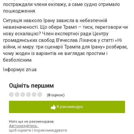
постраждали члени екіпажу, а саме судно отримало
пошкодження.
Ситуація навколо Ірану зависла в небезпечній
невизначеності. Що обере Трамп — тиск, переговори чи
нову ескалацію? Член експертної ради Центру
громадянських свобод В’ячеслав Ліхачов у статті «Ні
війни, ні миру: три сценарії Трампа для Ірану» розбирає,
чому жоден із варіантів не виглядає простим і
безболісним.
Інформує zn.ua
Оцініть першим
(
0
оцінок)
Я рекомендую
Ніхто ще не рекомендував
Авторизуйтесь
,
щоб оцінити і порекомендувати