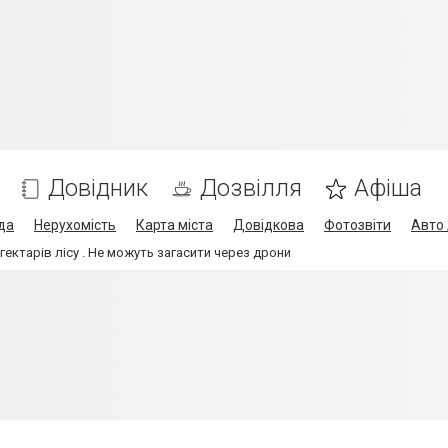
Довідник
Дозвілля
Афіша
да
Нерухомість
Карта міста
Довідкова
Фотозвіти
Авто 
 гектарів лісу . Не можуть загасити через дрони