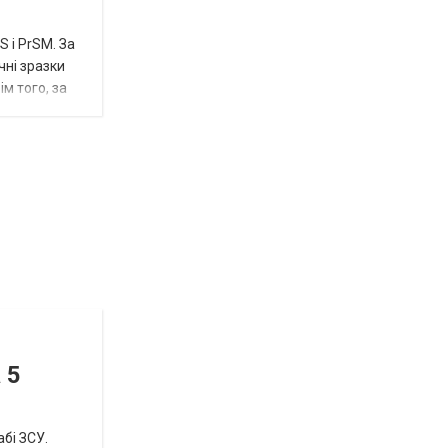
 і PrSM. За
чні зразки
м того, за
Відбулась
остання
Новости
в
СПЕЦТЕМА
ОТГ
 5
нинішньому
році
абі ЗСУ.