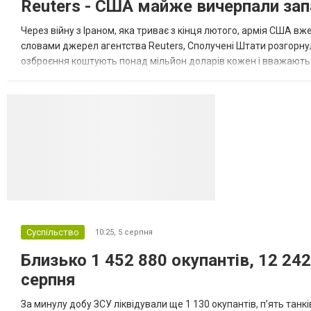
Reuters - США майже вичерпали зап
Великої Британії, Франції, Німеччини та Р...
Через війну з Іраном, яка триває з кінця лютого, армія США 
словами джерел агентства Reuters, Сполучені Штати розгорнули
озброєння коштують понад мільйон доларів кожен і вважаються 
даними іншого джерела, США також запустили майже полов...
Суспільство
10:25,
5 серпня
Близько 1 452 880 окупантів, 12 242
серпня
За минулу добу ЗСУ ліквідували ще 1 130 окупантів, пʼять танк