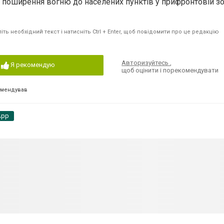
 поширення вогню до населених пунктів у прифронтовій зо
ть необхідний текст і натисніть Ctrl + Enter, щоб повідомити про це редакцію
Авторизуйтесь
,
Я рекомендую
щоб оцінити і порекомендувати
омендував
App