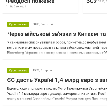
Феодосії пожежа
ЗСУ
10:13,
11:16,
Сьогодні
Суспільство
08:09,
Сьогодні
Через військові зв'язки з Китаєм т
У санкційний список увійшла й особа, причетна до вербування 
потрапили вісім посадовців та кілька військових компаній чер
Bloomberg. Управління з контролю за іноземними активами (OF
Зокрема, під обмеження потрапили військовий аташе Ку...
Суспільство
15:28,
5 серпня
ЄС дасть Україні 1,4 млрд євро з з
Відомо, куди спрямують кошти. Фото: Президентка Європейсько
Україні 1,4 мільярда євро з доходів заморожених активів Росі
заяву очільниці Європейської комісії Урсули фон дер Ляєн та п
за руйнування Урсула фон дер Ляєн заявила, що ЄС надасть У..