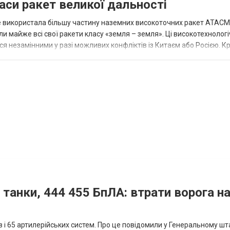
аси ракет великої дальності
вже використала більшу частину наземних високоточних ракет ATACMS
 майже всі свої ракети класу «земля – земля». Ці високотехнологі
незамінними у разі можливих конфліктів із Китаєм або Росією. Крі
 танки, 444 455 БпЛА: втрати ворога на
ів і 65 артилерійських систем. Про це повідомили у Генеральному шт