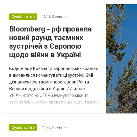
Суспільство
12:45,
5 серпня
Bloomberg - рф провела
новий раунд таємних
зустрічей з Європою
щодо війни в Україні
Водночас у Кремлі та європейських країнах
відмовилися коментувати ці зустрічі. ЗМІ
дізналися про таємні переговори РФ та
Європи щодо війни в Україні / / колаж
УНІАН, фото REUTERS Минулого місяця
європейські країни провели ще одну таємну
зустріч з представниками РФ щодо
завершення війни в Україні. Про це
повідомляє Bloomberg. За даними видання,
Суспільство
11:29,
5 серпня
зі сторони Європи до цих переговорів
долучилися колишні високопосадовці