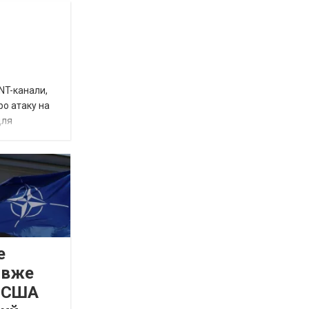
INT-канали,
ро атаку на
для
е
 вже
а США