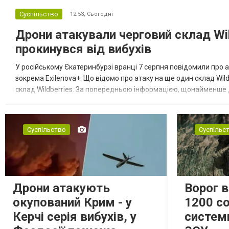
Суспільство
12:53,
Сьогодні
Дрони атакували черговий склад Wil
прокинувся від вибухів
У російському Єкатеринбурзі вранці 7 серпня повідомили про а
зокрема Exilenova+. Що відомо про атаку на ще один склад Wild
склад Wildberries. За попередньою інформацією, щонайменше
посилення російської армії. Росіяни втікають зі складу після а...
Суспільство
Суспільс
Дрони атакують
Ворог 
окупований Крим - у
1200 со
Керчі серія вибухів, у
систем