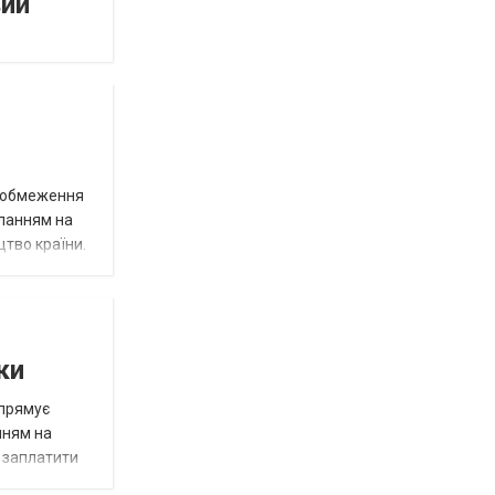
вий
д обмеження
иланням на
цтво країни.
ки
спрямує
нням на
є заплатити