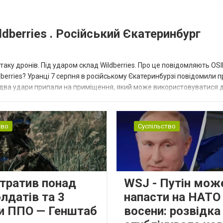
dberries . Російський Єкатеринбург
таку дронів. Під ударом склад Wildberries. Про це повідомляють OS
berries? Уранці 7 серпня в російському Єкатеринбурзі повідомили п
 два удари припали на приміщення, який може використовуватися 
тво
Суспільство
втратив понад
WSJ - Путін мож
лдатів та 3
напасти на НАТО
и ППО — Генштаб
восени: розвідк