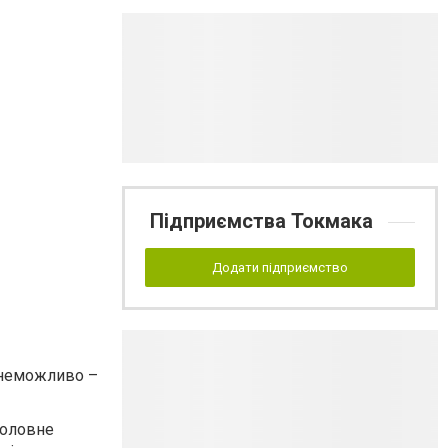
Підприємства Токмака
Додати підприємство
і неможливо –
Головне