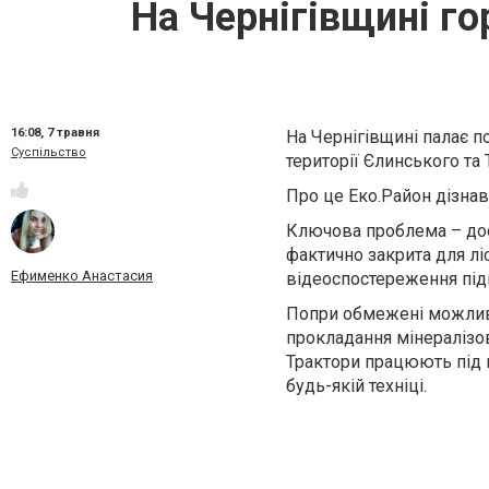
На Чернігівщині го
16:08,
7 травня
На Чернігівщині палає п
Суспільство
території Єлинського та
Про це Еко.Район дізнав
Ключова проблема – дос
фактично закрита для лі
Ефименко Анастасия
відеоспостереження під
Попри обмежені можливо
прокладання мінералізов
Трактори працюють під 
будь-якій техніці.