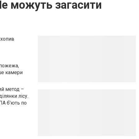
 Не можуть загасити
охопив
 пожежа,
ише камери
ий метод –
ілянки лісу.
ЛА б'ють по