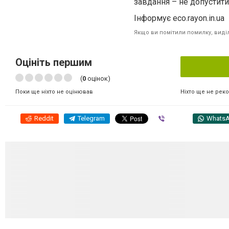
завдання – не допустити
Інформує eco.rayon.in.ua
Якщо ви помітили помилку, виділі
Оцініть першим
(
0
оцінок)
Ніхто ще не рек
Поки ще ніхто не оцінював
Reddit
Telegram
Viber
Whats