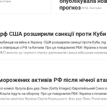
опублікувала но
Сьогодні
прогноз
09:52,
Сьогодні
а рф США розширили санкції проти Куби
кубинців на війну в Україну. США розширили санкції проти Куби, пі
ез співпрацю з РФ та Китаєм. Про це повідомляє РБК-Україна з пос
AC) внесло до чорного списку дипломатів і вище військове керівни
аморожених активів РФ після нічної ата
ї комісії Урсула фон дер Ляєн (Getty Images) Європейський Союз 
ї. Кошти підуть на оборону. Про це повідомляє РБК-Україна з посила
рем'єр-міністра України Сергія Корецького. Фон дер Ляєн: Росія ма
.