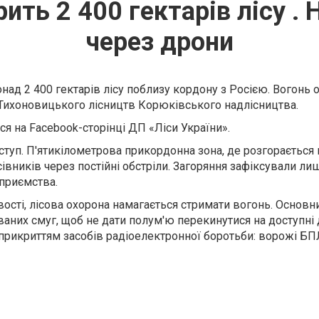
рить 2 400 гектарів лісу .
через дрони
онад 2 400 гектарів лісу поблизу кордону з Росією. Вогонь 
 Тихоновицького лісництв Корюківського надлісництва.
ся на Facebook-сторінці ДП «Ліси України».
туп. П'ятикілометрова прикордонна зона, де розгорається
сівників через постійні обстріли. Загоряння зафіксували л
приємства.
сті, лісова охорона намагається стримати вогонь. Основн
аних смуг, щоб не дати полум'ю перекинутися на доступні д
прикриттям засобів радіоелектронної боротьби: ворожі БП