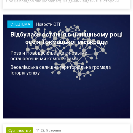
Про це повідомляє Bloomberg. За даними видання, зі сторони
Європи до цих переговорів долучилися колишні
високопосадовці Великої Британії, Франції, Німеччини та Р...
Новости ОТГ
СПЕЦТЕМА
Відбулась остання в нинішньому році
сесія Токмацької міськради
Роза и Нововасильевка с новыми
остановочными комплексами
Веселівська селищна територіальна громада.
Історія успіху
Суспільство
11:29,
5 серпня