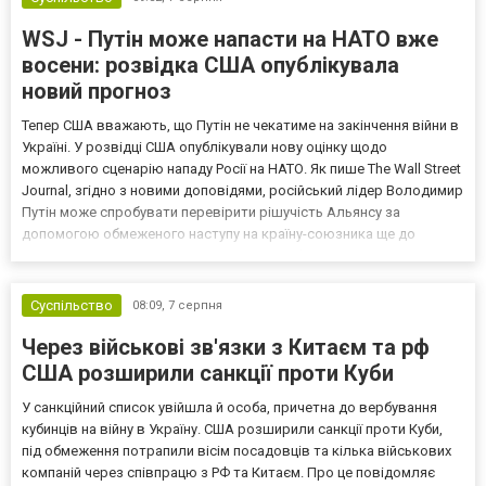
WSJ - Путін може напасти на НАТО вже
восени: розвідка США опублікувала
новий прогноз
Тепер США вважають, що Путін не чекатиме на закінчення війни в
Україні. У розвідці США опублікували нову оцінку щодо
можливого сценарію нападу Росії на НАТО. Як пише The Wall Street
Journal, згідно з новими доповідями, російський лідер Володимир
Путін може спробувати перевірити рішучість Альянсу за
допомогою обмеженого наступу на країну-союзника ще до
закінчення війни в Україні. Ці нові оцінки з’явилися на тлі нестачі
деяких критично важливих боєприпасів,...
Суспільство
08:09,
7 серпня
Через військові зв'язки з Китаєм та рф
США розширили санкції проти Куби
У санкційний список увійшла й особа, причетна до вербування
кубинців на війну в Україну. США розширили санкції проти Куби,
під обмеження потрапили вісім посадовців та кілька військових
компаній через співпрацю з РФ та Китаєм. Про це повідомляє