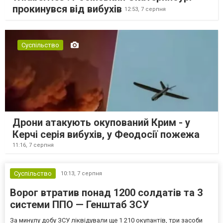
прокинувся від вибухів
12:53,
7 серпня
Суспільство
Дрони атакують окупований Крим - у
Керчі серія вибухів, у Феодосії пожежа
11:16,
7 серпня
Суспільство
10:13,
7 серпня
Ворог втратив понад 1200 солдатів та 3
системи ППО — Генштаб ЗСУ
За минулу добу ЗСУ ліквідували ще 1 210 окупантів, три засоби