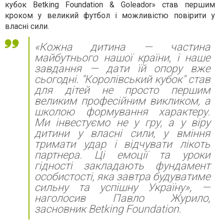
кубок
Betking Foundation & Goleador» став першим
кроком у великий футбол і можливістю повірити у
власні сили.
«Кожна дитина — частина
майбутнього нашої країни, і наше
завдання — дати їй опору вже
сьогодні. "Королівський кубок" став
для дітей не просто першим
великим професійним викликом, а
школою формування характеру.
Ми інвестуємо не у гру, а у віру
дитини у власні сили, у вміння
тримати удар і відчувати лікоть
партнера. Ці емоції та уроки
гідності закладають фундамент
особистості, яка завтра будуватиме
сильну та успішну Україну», —
наголосив Павло Журило,
засновник
Betking Foundation.