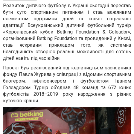
Розвиток дитячого футболу в Україні сьогодні перестав
бути суто спортивним питанням і став важливим
елементом підтримки дітей та їхньої соціальної
адаптації. Всеукраїнський дитячий футбольний турнір
«Королівський кубок Betking Foundation & Goleador»,
організований
Betking Foundation та проведений у Києві,
став яскравим прикладом того, як системна
благодійність створює реальні можливості для сотень
дітей навіть під час війни.
Проєкт був реалізований під керівництвом засновника
фонду Павла Журила у співпраці з відомим спортивним
блогером, інфлюенсером і футболістом Іваном
Голеадором. Турнір об’єднав 48 команд та 672 юних
футболістів 2018–2019 року народження з різних
куточків країни.