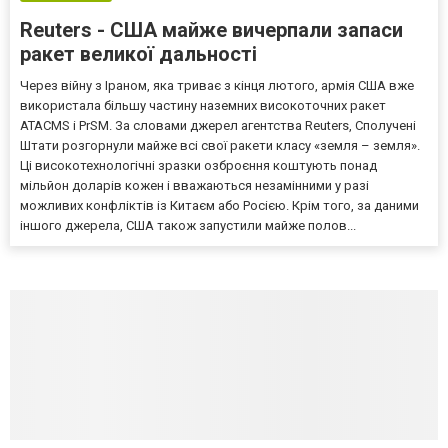
Reuters - США майже вичерпали запаси
ракет великої дальності
Через війну з Іраном, яка триває з кінця лютого, армія США вже
використала більшу частину наземних високоточних ракет
ATACMS і PrSM. За словами джерел агентства Reuters, Сполучені
Штати розгорнули майже всі свої ракети класу «земля – земля».
Ці високотехнологічні зразки озброєння коштують понад
мільйон доларів кожен і вважаються незамінними у разі
можливих конфліктів із Китаєм або Росією. Крім того, за даними
іншого джерела, США також запустили майже полов...