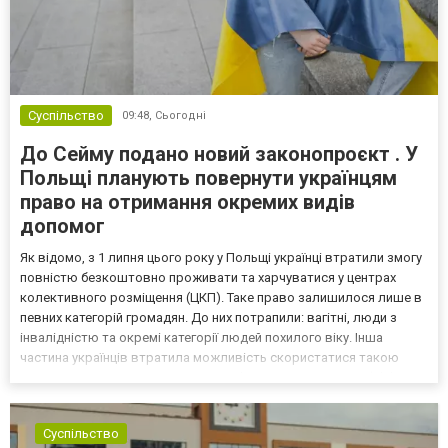
Суспільство
09:48,
Сьогодні
До Сейму подано новий законопроєкт . У
Польщі планують повернути українцям
право на отримання окремих видів
допомог
Як відомо, з 1 липня цього року у Польщі українці втратили змогу
повністю безкоштовно проживати та харчуватися у центрах
колективного розміщення (ЦКП). Таке право залишилося лише в
певних категорій громадян. До них потрапили: вагітні, люди з
інвалідністю та окремі категорії людей похилого віку. Інша
частина українців втратила можливість скористатися такою
допомогою. Як повідомляє maney.pl, Ліва партія Польщі (Klub
Lewica) 3 липня подали законопроєкт, котри...
Суспільство