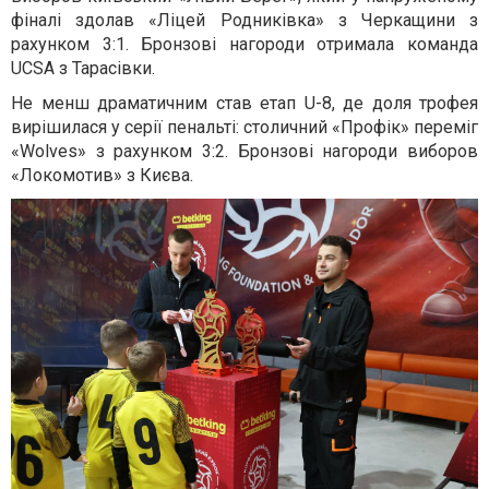
фіналі здолав «Ліцей Родниківка» з Черкащини з
рахунком 3:1. Бронзові нагороди отримала команда
UCSA з Тарасівки.
Не менш драматичним став етап U-8, де доля трофея
вирішилася у серії пенальті: столичний «Профік» переміг
«Wolves» з рахунком 3:2. Бронзові нагороди виборов
«Локомотив» з Києва.