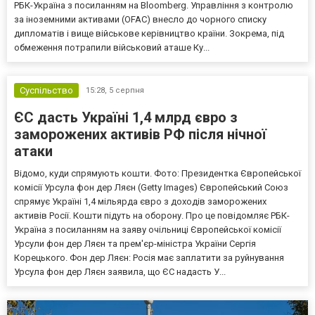
РБК-Україна з посиланням на Bloomberg. Управління з контролю
за іноземними активами (OFAC) внесло до чорного списку
дипломатів і вище військове керівництво країни. Зокрема, під
обмеження потрапили військовий аташе Ку...
Суспільство
15:28,
5 серпня
ЄС дасть Україні 1,4 млрд євро з
заморожених активів РФ після нічної
атаки
Відомо, куди спрямують кошти. Фото: Президентка Європейської
комісії Урсула фон дер Ляєн (Getty Images) Європейський Союз
спрямує Україні 1,4 мільярда євро з доходів заморожених
активів Росії. Кошти підуть на оборону. Про це повідомляє РБК-
Україна з посиланням на заяву очільниці Європейської комісії
Урсули фон дер Ляєн та прем'єр-міністра України Сергія
Корецького. Фон дер Ляєн: Росія має заплатити за руйнування
Урсула фон дер Ляєн заявила, що ЄС надасть У...