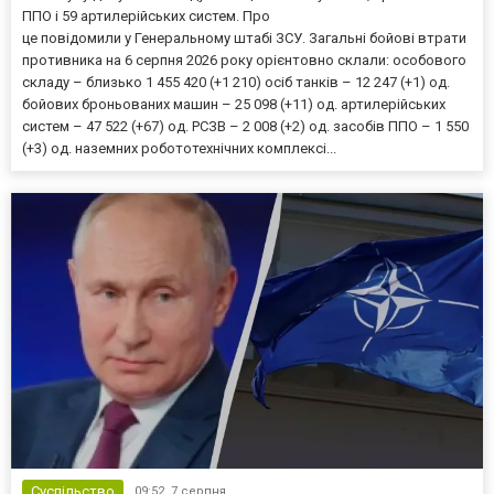
ППО і 59 артилерійських систем. Про
це повідомили у Генеральному штабі ЗСУ. Загальні бойові втрати
противника на 6 серпня 2026 року орієнтовно склали: особового
складу – близько 1 455 420 (+1 210) осіб танків – 12 247 (+1) од.
бойових броньованих машин – 25 098 (+11) од. артилерійських
систем – 47 522 (+67) од. РСЗВ – 2 008 (+2) од. засобів ППО – 1 550
(+3) од. наземних робототехнічних комплексі...
Суспільство
09:52,
7 серпня