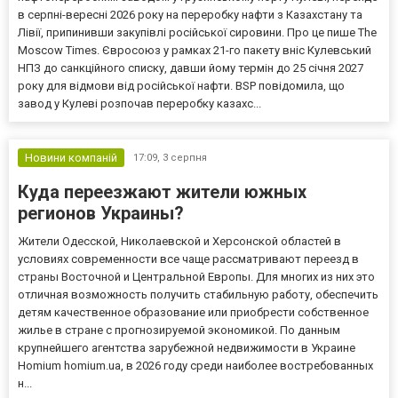
в серпні-вересні 2026 року на переробку нафти з Казахстану та
Лівії, припинивши закупівлі російської сировини. Про це пише The
Moscow Times. Євросоюз у рамках 21-го пакету вніс Кулевський
НПЗ до санкційного списку, давши йому термін до 25 січня 2027
року для відмови від російської нафти. BSP повідомила, що
завод у Кулеві розпочав переробку казахс...
Новини компаній
17:09,
3 серпня
Куда переезжают жители южных
регионов Украины?
Жители Одесской, Николаевской и Херсонской областей в
условиях современности все чаще рассматривают переезд в
страны Восточной и Центральной Европы. Для многих из них это
отличная возможность получить стабильную работу, обеспечить
детям качественное образование или приобрести собственное
жилье в стране с прогнозируемой экономикой. По данным
крупнейшего агентства зарубежной недвижимости в Украине
Homium homium.ua, в 2026 году среди наиболее востребованных
н...