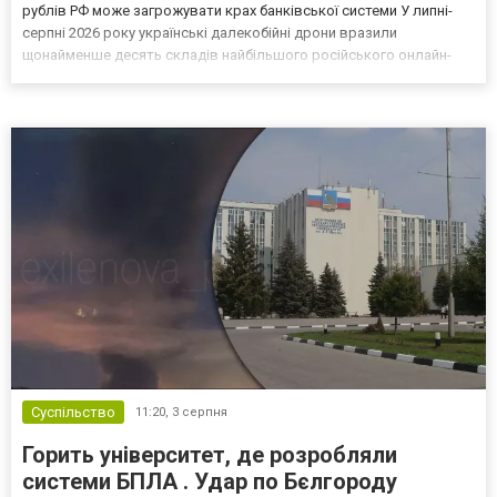
рублів РФ може загрожувати крах банківської системи У липні-
серпні 2026 року українські далекобійні дрони вразили
щонайменше десять складів найбільшого російського онлайн-
рітейлера Wildberries, спровокувавши масштабні пожежі. Поки
Кремль заперечує роль компанії в постачанні тов...
Суспільство
11:20,
3 серпня
Горить університет, де розробляли
системи БПЛА . Удар по Бєлгороду