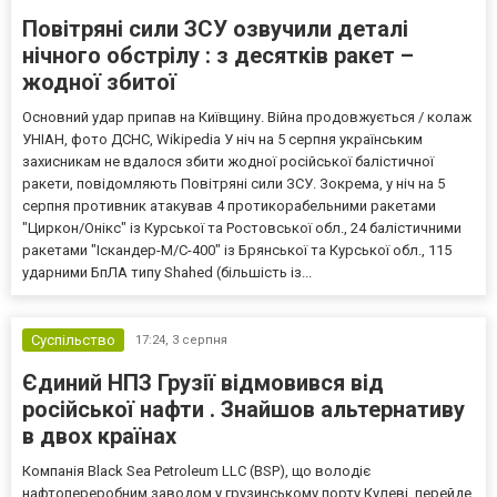
Повітряні сили ЗСУ озвучили деталі
нічного обстрілу : з десятків ракет –
жодної збитої
Основний удар припав на Київщину. Війна продовжується / колаж
УНІАН, фото ДСНС, Wikipedia У ніч на 5 серпня українським
захисникам не вдалося збити жодної російської балістичної
ракети, повідомляють Повітряні сили ЗСУ. Зокрема, у ніч на 5
серпня противник атакував 4 протикорабельними ракетами
"Циркон/Онікс" із Курської та Ростовської обл., 24 балістичними
ракетами "Іскандер-М/С-400" із Брянської та Курської обл., 115
ударними БпЛА типу Shahed (більшість із...
Суспільство
17:24,
3 серпня
Єдиний НПЗ Грузії відмовився від
російської нафти . Знайшов альтернативу
в двох країнах
Компанія Black Sea Petroleum LLC (BSP), що володіє
нафтопереробним заводом у грузинському порту Кулеві, перейде