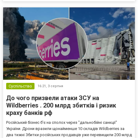
Суспільство
16:21,
3 серпня
До чого призвели атаки ЗСУ на
Wildberries . 200 млрд збитків і ризик
краху банків рф
Російський бізнес б'є на сполох через "дальнобійні санкції"
України. Дрони вразили щонайменше 10 складів Wildberries за
два тижні Збитки російських продавців уже перевищили 200 млрд