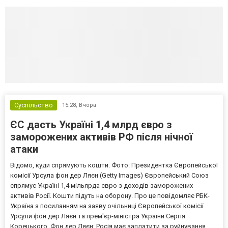
Суспільство
15:28,
Вчора
ЄС дасть Україні 1,4 млрд євро з
заморожених активів РФ після нічної
атаки
Відомо, куди спрямують кошти. Фото: Президентка Європейської
комісії Урсула фон дер Ляєн (Getty Images) Європейський Союз
спрямує Україні 1,4 мільярда євро з доходів заморожених
активів Росії. Кошти підуть на оборону. Про це повідомляє РБК-
Україна з посиланням на заяву очільниці Європейської комісії
Урсули фон дер Ляєн та прем'єр-міністра України Сергія
Корецького. Фон дер Ляєн: Росія має заплатити за руйнування