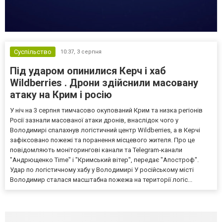
Суспільство
10:37,
3 серпня
Під ударом опинилися Керч і хаб
Wildberries . Дрони здійснили масовану
атаку на Крим і росію
У ніч на 3 серпня тимчасово окупований Крим та низка регіонів
Росії зазнали масованої атаки дронів, внаслідок чого у
Володимирі спалахнув логістичний центр Wildberries, а в Керчі
зафіксовано пожежі та поранення місцевого жителя. Про це
повідомляють моніторингові канали та Telegram-канали
"Андрющенко Time" і "Кримський вітер", передає "Апостроф".
Удар по логістичному хабу у Володимирі У російському місті
Володимир сталася масштабна пожежа на території логіс...