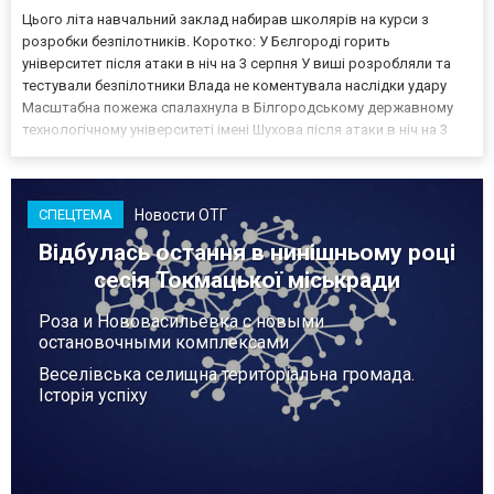
Цього літа навчальний заклад набирав школярів на курси з
розробки безпілотників. Коротко: У Бєлгороді горить
університет після атаки в ніч на 3 серпня У виші розробляли та
тестували безпілотники Влада не коментувала наслідки удару
Масштабна пожежа спалахнула в Білгородському державному
технологічному університеті імені Шухова після атаки в ніч на 3
серпня - у цьому закладі розробляли та тестували безпілотники.
Як пише російський Telegram-канал Astra, наслі...
Новости ОТГ
СПЕЦТЕМА
Відбулась остання в нинішньому році
сесія Токмацької міськради
Роза и Нововасильевка с новыми
остановочными комплексами
Веселівська селищна територіальна громада.
Історія успіху