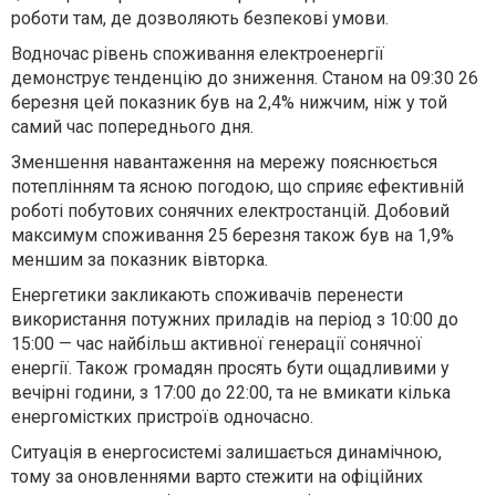
роботи там, де дозволяють безпекові умови.
Водночас рівень споживання електроенергії
демонструє тенденцію до зниження. Станом на 09:30 26
березня цей показник був на 2,4% нижчим, ніж у той
самий час попереднього дня.
Зменшення навантаження на мережу пояснюється
потеплінням та ясною погодою, що сприяє ефективній
роботі побутових сонячних електростанцій. Добовий
максимум споживання 25 березня також був на 1,9%
меншим за показник вівторка.
Енергетики закликають споживачів перенести
використання потужних приладів на період з 10:00 до
15:00 — час найбільш активної генерації сонячної
енергії. Також громадян просять бути ощадливими у
вечірні години, з 17:00 до 22:00, та не вмикати кілька
енергомістких пристроїв одночасно.
Ситуація в енергосистемі залишається динамічною,
тому за оновленнями варто стежити на офіційних