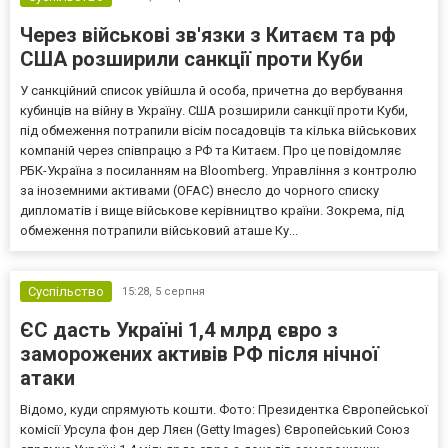
Через військові зв'язки з Китаєм та рф
США розширили санкції проти Куби
У санкційний список увійшла й особа, причетна до вербування
кубинців на війну в Україну. США розширили санкції проти Куби,
під обмеження потрапили вісім посадовців та кілька військових
компаній через співпрацю з РФ та Китаєм. Про це повідомляє
РБК-Україна з посиланням на Bloomberg. Управління з контролю
за іноземними активами (OFAC) внесло до чорного списку
дипломатів і вище військове керівництво країни. Зокрема, під
обмеження потрапили військовий аташе Ку...
Суспільство
15:28,
5 серпня
ЄС дасть Україні 1,4 млрд євро з
заморожених активів РФ після нічної
атаки
Відомо, куди спрямують кошти. Фото: Президентка Європейської
комісії Урсула фон дер Ляєн (Getty Images) Європейський Союз