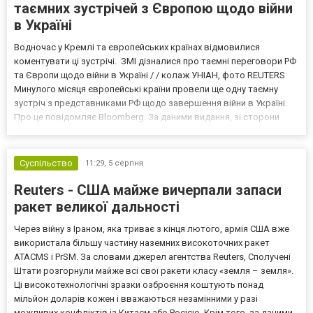
таємних зустрічей з Європою щодо війни
в Україні
Водночас у Кремлі та європейських країнах відмовилися
коментувати ці зустрічі. ЗМІ дізналися про таємні переговори РФ
та Європи щодо війни в Україні / / колаж УНІАН, фото REUTERS
Минулого місяця європейські країни провели ще одну таємну
зустріч з представниками РФ щодо завершення війни в Україні.
Про це повідомляє Bloomberg. За даними видання, зі сторони
Європи до цих переговорів долучилися колишні
високопосадовці Великої Британії, Франції, Німеччини та Р...
Суспільство
11:29,
5 серпня
Reuters - США майже вичерпали запаси
ракет великої дальності
Через війну з Іраном, яка триває з кінця лютого, армія США вже
використала більшу частину наземних високоточних ракет
ATACMS і PrSM. За словами джерел агентства Reuters, Сполучені
Штати розгорнули майже всі свої ракети класу «земля – земля».
Ці високотехнологічні зразки озброєння коштують понад
мільйон доларів кожен і вважаються незамінними у разі
можливих конфліктів із Китаєм або Росією. Крім того, за даними