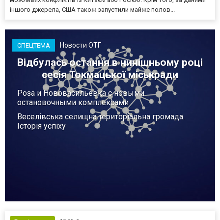
іншого джерела, США також запустили майже полов...
Новости ОТГ
СПЕЦТЕМА
Відбулась остання в нинішньому році
сесія Токмацької міськради
Роза и Нововасильевка с новыми
остановочными комплексами
Веселівська селищна територіальна громада.
Історія успіху