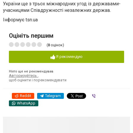
України ще з трьох міжнародних угод із державами-
учасницями Співдружності незалежних держав.
Інформує tsn.ua
Оцініть першим
(
0
оцінок)
Я рекомендую
Ніхто ще не рекомендував
Авторизуйтесь
,
щоб оцінити і порекомендувати
Reddit
Telegram
Viber
WhatsApp