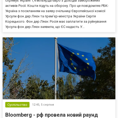
спрямує Україні 1,4 мільярда євро з доходів заморожених
активів Росії. Кошти підуть на оборону. Про це повідомляє РБК-
Україна з посиланням на заяву очільниці Європейської комісії
Урсули фон дер Ляєн та прем'єр-міністра України Сергія
Корецького. Фон дер Ляєн: Росія має заплатити за руйнування
Урсула фон дер Ляєн заявила, що ЄС надасть У...
Суспільство
12:45,
5 серпня
Bloomberg - рф провела новий раунд