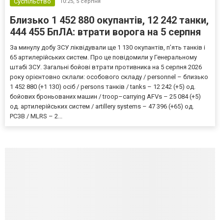
Суспільство
10:25,
5 серпня
Близько 1 452 880 окупантів, 12 242 танки,
444 455 БпЛА: втрати ворога на 5 серпня
За минулу добу ЗСУ ліквідували ще 1 130 окупантів, пʼять танків і
65 артилерійських систем. Про це повідомили у Генеральному
штабі ЗСУ. Загальні бойові втрати противника на 5 серпня 2026
року орієнтовно склали: особового складу / personnel – близько
1 452 880 (+1 130) осіб / persons танків / tanks – 12 242 (+5) од.
бойових броньованих машин / troop–carrying AFVs – 25 084 (+5)
од. артилерійських систем / artillery systems – 47 396 (+65) од.
РСЗВ / MLRS – 2...