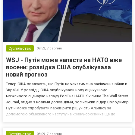
Суспільство
09:52,
7 серпня
WSJ - Путін може напасти на НАТО вже
восени: розвідка США опублікувала
новий прогноз
Тепер США вважають, що Путін не чекатиме на закінчення війни в
Україні. У розвідці США опублікували нову оцінку щодо
можливого сценарію нападу Росії на НАТО. Як пише The Wall Street
Journal, згідно з новими доповідями, російський лідер Володимир
Путін може спробувати перевірити рішучість Альянсу за
допомогою обмеженого наступу на країну-союзника ще до
закінчення війни в Україні. Ці нові оцінки з’явилися на тлі нестачі
деяких критично важливих боєприпасів,...
Суспільство
08:09,
7 серпня