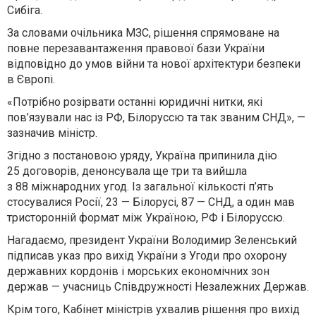
Сибіга.
За словами очільника МЗС, рішення спрямоване на
повне перезавантаження правової бази України
відповідно до умов війни та нової архітектури безпеки
в Європі.
«Потрібно розірвати останні юридичні нитки, які
пов’язували нас із РФ, Білоруссю та так званим СНД», —
зазначив міністр.
Згідно з постановою уряду, Україна припинила дію
25 договорів, денонсувала ще три та вийшла
з 88 міжнародних угод. Із загальної кількості п’ять
стосувалися Росії, 23 — Білорусі, 87 — СНД, а один мав
тристоронній формат між Україною, РФ і Білоруссю.
Нагадаємо, президент України Володимир Зеленський
підписав указ про вихід України з Угоди про охорону
державних кордонів і морських економічних зон
держав — учасниць Співдружності Незалежних Держав.
Крім того, Кабінет міністрів ухвалив рішення про вихід