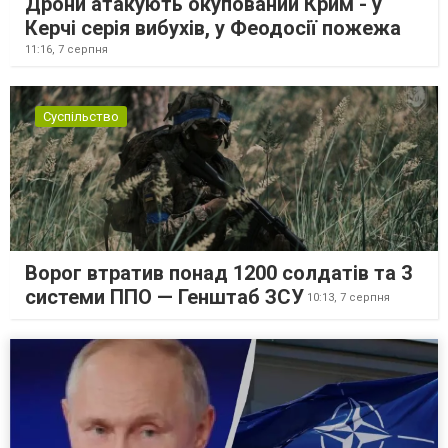
Дрони атакують окупований Крим - у
Керчі серія вибухів, у Феодосії пожежа
11:16,
7 серпня
Суспільство
Ворог втратив понад 1200 солдатів та 3
системи ППО — Генштаб ЗСУ
10:13,
7 серпня