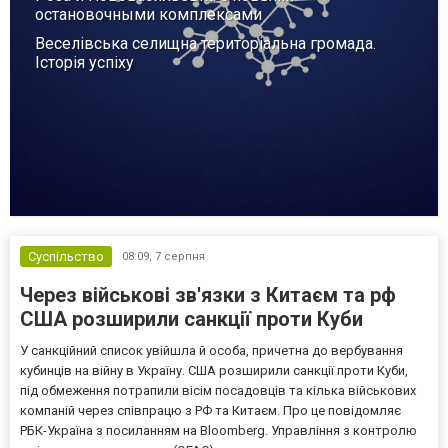
остановочными комплексами
Веселівська селищна територіальна громада.
Історія успіху
Суспільство
08:09,
7 серпня
Через військові зв'язки з Китаєм та рф
США розширили санкції проти Куби
У санкційний список увійшла й особа, причетна до вербування
кубинців на війну в Україну. США розширили санкції проти Куби,
під обмеження потрапили вісім посадовців та кілька військових
компаній через співпрацю з РФ та Китаєм. Про це повідомляє
РБК-Україна з посиланням на Bloomberg. Управління з контролю