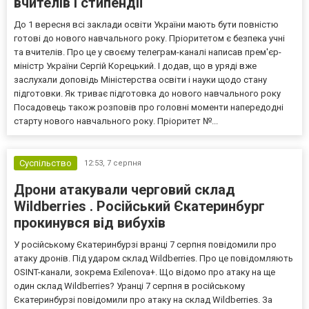
вчителів і стипендії
До 1 вересня всі заклади освіти України мають бути повністю
готові до нового навчального року. Пріоритетом є безпека учні
та вчителів. Про це у своєму телеграм-каналі написав прем'єр-
міністр України Сергій Корецький. І додав, що в уряді вже
заслухали доповідь Міністерства освіти і науки щодо стану
підготовки. Як триває підготовка до нового навчального року
Посадовець також розповів про головні моменти напередодні
старту нового навчального року. Пріоритет №...
Суспільство
12:53,
7 серпня
Дрони атакували черговий склад
Wildberries . Російський Єкатеринбург
прокинувся від вибухів
У російському Єкатеринбурзі вранці 7 серпня повідомили про
атаку дронів. Під ударом склад Wildberries. Про це повідомляють
OSINT-канали, зокрема Exilenova+. Що відомо про атаку на ще
один склад Wildberries? Уранці 7 серпня в російському
Єкатеринбурзі повідомили про атаку на склад Wildberries. За