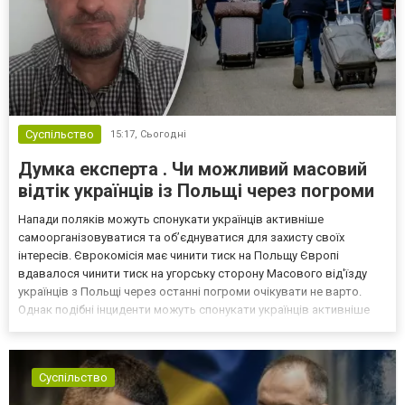
Суспільство
15:17,
Сьогодні
Думка експерта . Чи можливий масовий
відтік українців із Польщі через погроми
Напади поляків можуть спонукати українців активніше
самоорганізовуватися та об’єднуватися для захисту своїх
інтересів. Єврокомісія має чинити тиск на Польщу Європі
вдавалося чинити тиск на угорську сторону Масового від'їзду
українців з Польщі через останні погроми очікувати не варто.
Однак подібні інциденти можуть спонукати українців активніше
самоорганізовуватися та об’єднуватися для захисту своїх
інтересів. Таку думку висловив директор Центру досліджень...
Суспільство