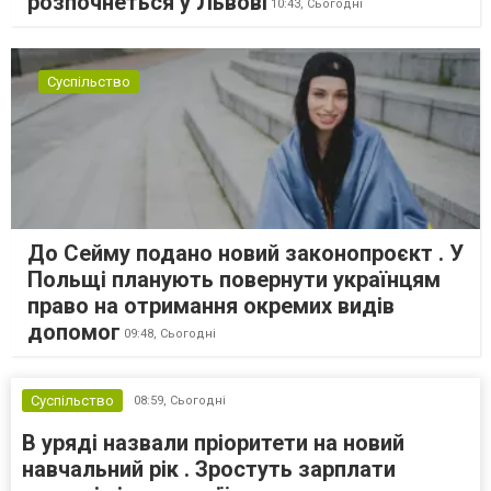
розпочнеться у Львові
10:43,
Сьогодні
Суспільство
До Сейму подано новий законопроєкт . У
Польщі планують повернути українцям
право на отримання окремих видів
допомог
09:48,
Сьогодні
Суспільство
08:59,
Сьогодні
В уряді назвали пріоритети на новий
навчальний рік . Зростуть зарплати