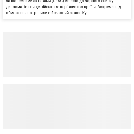
за іноземними активами (OFAC) внесло до чорного списку
дипломатів і вище військове керівництво країни. Зокрема, під
обмеження потрапили військовий аташе Ку...