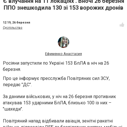
Є влучання на 11 локаціях . Вночі 26 березня
ППО знешкодила 130 зі 153 ворожих дронів
12:19,
26 березня
Суспільство
Ефименко Анастасия
Росіяни запустили по Україні 153 БпЛА в ніч на 26
березня.
Про це інформує пресслужба Повітряних сил ЗСУ,
передає "ДС".
За даними військових, у ніч на 26 березня противник
атакував 153 ударними БпЛА, близько 100 із них –
"шахеди".
Повітряний напад відбивали авіація, зенітні ракетні