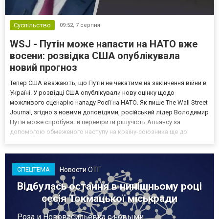
Суспільство
09:52,
7 серпня
WSJ - Путін може напасти на НАТО вже
восени: розвідка США опублікувала
новий прогноз
Тепер США вважають, що Путін не чекатиме на закінчення війни в
Україні. У розвідці США опублікували нову оцінку щодо
можливого сценарію нападу Росії на НАТО. Як пише The Wall Street
Journal, згідно з новими доповідями, російський лідер Володимир
Путін може спробувати перевірити рішучість Альянсу за
допомогою обмеженого наступу на країну-союзника ще до
закінчення війни в Україні. Ці нові оцінки з’явилися на тлі нестачі
деяких критично важливих боєприпасів,...
Новости ОТГ
СПЕЦТЕМА
Відбулась остання в нинішньому році
сесія Токмацької міськради
Роза и Нововасильевка с новыми