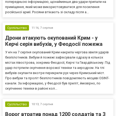
попередньою інформацією, щонайменше два удари припали на
приміщення, який може використовуватися для посилення
російської армії. Росіяни втікають зі складу після а...
Суспільство
11:16,
7 серпня
Дрони атакують окупований Крим - у
Керчі серія вибухів, у Феодосії пожежа
У ніч на 7 серпня окупований Крим накрила чергова хвиля ударів
безпілотників. Вибухи й пожежі зафіксували одразу в кількох
містах півострова, зокрема Феодосії, Керчі та Гвардійському. Під
удар потрпили скупчення ворожої техніки та аеродром. На тлі
вибухів окупанти вкотре перекрили рух через Кримський міст.
Про вибухи та проліт безпілотників повідомляють місцеві OSINT-
канали. За інформацією, у Феодосії був приліт, ймовірно, по
скупченню техніки в районі кол...
Суспільство
10:13,
7 серпня
Ворог втратив понад 1200 солдатів та 3