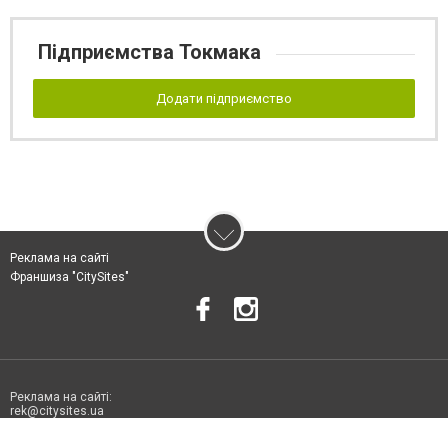
Підприємства Токмака
Додати підприємство
Реклама на сайті
Франшиза "CitySites"
Реклама на сайті:
rek@citysites.ua
Допускається цитування матеріалів без отримання попередньої згоди