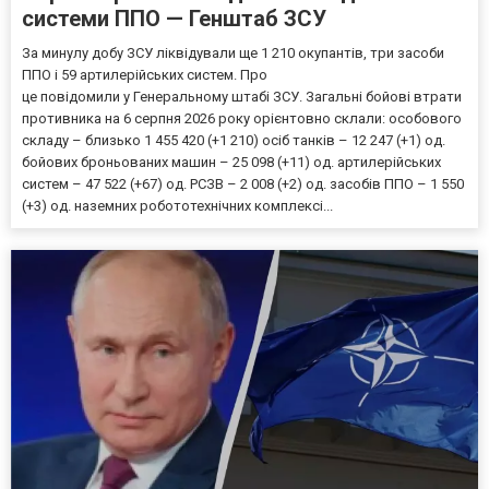
системи ППО — Генштаб ЗСУ
За минулу добу ЗСУ ліквідували ще 1 210 окупантів, три засоби
ППО і 59 артилерійських систем. Про
це повідомили у Генеральному штабі ЗСУ. Загальні бойові втрати
противника на 6 серпня 2026 року орієнтовно склали: особового
складу – близько 1 455 420 (+1 210) осіб танків – 12 247 (+1) од.
бойових броньованих машин – 25 098 (+11) од. артилерійських
систем – 47 522 (+67) од. РСЗВ – 2 008 (+2) од. засобів ППО – 1 550
(+3) од. наземних робототехнічних комплексі...