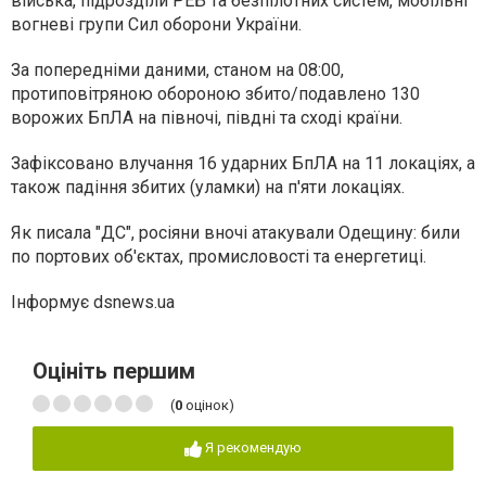
війська, підрозділи РЕБ та безпілотних систем, мобільні
вогневі групи Сил оборони України.
За попередніми даними, станом на 08:00,
протиповітряною обороною збито/подавлено 130
ворожих БпЛА на півночі, півдні та сході країни.
Зафіксовано влучання 16 ударних БпЛА на 11 локаціях, а
також падіння збитих (уламки) на п'яти локаціях.
Як писала "ДС", росіяни вночі атакували Одещину: били
по портових об'єктах, промисловості та енергетиці.
Інформує dsnews.ua
Оцініть першим
(
0
оцінок)
Я рекомендую