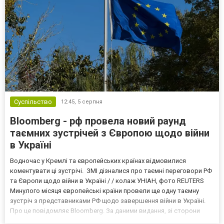
Суспільство
12:45,
5 серпня
Bloomberg - рф провела новий раунд
таємних зустрічей з Європою щодо війни
в Україні
Водночас у Кремлі та європейських країнах відмовилися
коментувати ці зустрічі. ЗМІ дізналися про таємні переговори РФ
та Європи щодо війни в Україні / / колаж УНІАН, фото REUTERS
Минулого місяця європейські країни провели ще одну таємну
зустріч з представниками РФ щодо завершення війни в Україні.
Про це повідомляє Bloomberg. За даними видання, зі сторони
Європи до цих переговорів долучилися колишні