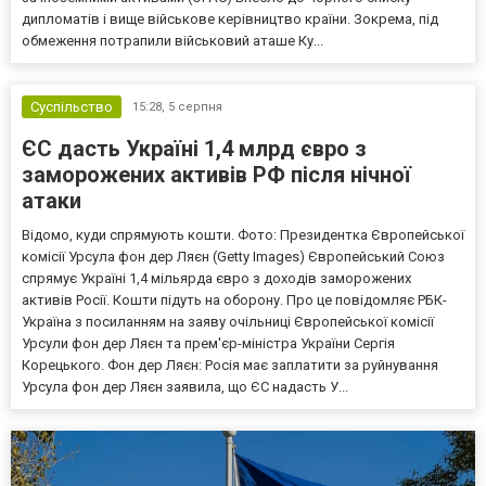
дипломатів і вище військове керівництво країни. Зокрема, під
обмеження потрапили військовий аташе Ку...
Суспільство
15:28,
5 серпня
ЄС дасть Україні 1,4 млрд євро з
заморожених активів РФ після нічної
атаки
Відомо, куди спрямують кошти. Фото: Президентка Європейської
комісії Урсула фон дер Ляєн (Getty Images) Європейський Союз
спрямує Україні 1,4 мільярда євро з доходів заморожених
активів Росії. Кошти підуть на оборону. Про це повідомляє РБК-
Україна з посиланням на заяву очільниці Європейської комісії
Урсули фон дер Ляєн та прем'єр-міністра України Сергія
Корецького. Фон дер Ляєн: Росія має заплатити за руйнування
Урсула фон дер Ляєн заявила, що ЄС надасть У...