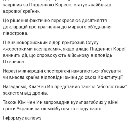
закріпив за Південною Кореєю статус «найбільш
ворожої країни».
Це рішення фактично перекреслює десятиліття
декларацій про прагнення до мирного об’єднання
півострова.
Північнокорейський лідер пригрозив Сеулу
«жорстокими наслідками», якщо влада Південної Кореї
вчинить дії, що спровокують військову відповідь
Пхеньяна.
Наразі міжнародні спостерігачі намагаються з'ясувати,
чи внесла країна відповідні зміни до своєї Конституції.
Нагадаємо, Кім Чен Ин представив танк із "абсолютним"
захистом від дронів.
Також Кім Чен Ин запровадив культ загиблих у війні
проти України на тлі майбутнього з’їзду партії.
Інформує ua.news