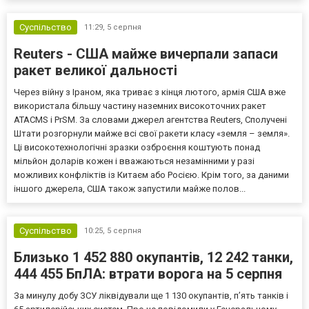
високопосадовці Великої Британії, Франції, Німеччини та Р...
Суспільство
11:29,
5 серпня
Reuters - США майже вичерпали запаси
ракет великої дальності
Через війну з Іраном, яка триває з кінця лютого, армія США вже
використала більшу частину наземних високоточних ракет
ATACMS і PrSM. За словами джерел агентства Reuters, Сполучені
Штати розгорнули майже всі свої ракети класу «земля – земля».
Ці високотехнологічні зразки озброєння коштують понад
мільйон доларів кожен і вважаються незамінними у разі
можливих конфліктів із Китаєм або Росією. Крім того, за даними
іншого джерела, США також запустили майже полов...
Суспільство
10:25,
5 серпня
Близько 1 452 880 окупантів, 12 242 танки,
444 455 БпЛА: втрати ворога на 5 серпня
За минулу добу ЗСУ ліквідували ще 1 130 окупантів, пʼять танків і