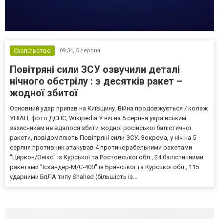
Суспільство
09:34,
5 серпня
Повітряні сили ЗСУ озвучили деталі
нічного обстрілу : з десятків ракет –
жодної збитої
Основний удар припав на Київщину. Війна продовжується / колаж
УНІАН, фото ДСНС, Wikipedia У ніч на 5 серпня українським
захисникам не вдалося збити жодної російської балістичної
ракети, повідомляють Повітряні сили ЗСУ. Зокрема, у ніч на 5
серпня противник атакував 4 протикорабельними ракетами
"Циркон/Онікс" із Курської та Ростовської обл., 24 балістичними
ракетами "Іскандер-М/С-400" із Брянської та Курської обл., 115
ударними БпЛА типу Shahed (більшість із...