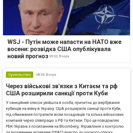
WSJ - Путін може напасти на НАТО вже
восени: розвідка США опублікувала
новий прогноз
09:52,
Вчора
Суспільство
08:09,
Вчора
Через військові зв'язки з Китаєм та рф
США розширили санкції проти Куби
У санкційний список увійшла й особа, причетна до вербування
кубинців на війну в Україну. США розширили санкції проти Куби,
під обмеження потрапили вісім посадовців та кілька військових
компаній через співпрацю з РФ та Китаєм. Про це повідомляє
РБК-Україна з посиланням на Bloomberg. Управління з контролю
за іноземними активами (OFAC) внесло до чорного списку