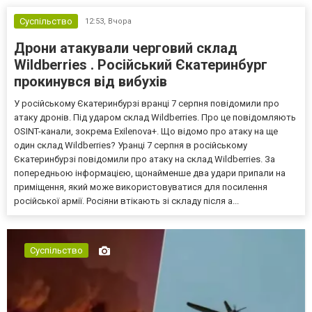
Суспільство
12:53,
Вчора
Дрони атакували черговий склад
Wildberries . Російський Єкатеринбург
прокинувся від вибухів
У російському Єкатеринбурзі вранці 7 серпня повідомили про
атаку дронів. Під ударом склад Wildberries. Про це повідомляють
OSINT-канали, зокрема Exilenova+. Що відомо про атаку на ще
один склад Wildberries? Уранці 7 серпня в російському
Єкатеринбурзі повідомили про атаку на склад Wildberries. За
попередньою інформацією, щонайменше два удари припали на
приміщення, який може використовуватися для посилення
російської армії. Росіяни втікають зі складу після а...
Суспільство