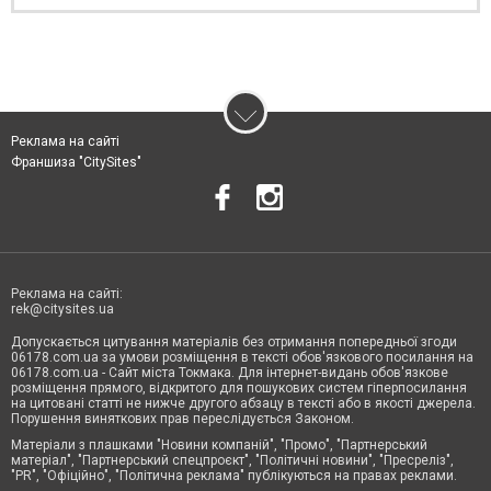
Реклама на сайті
Франшиза "CitySites"
Реклама на сайті:
rek@citysites.ua
Допускається цитування матеріалів без отримання попередньої згоди
06178.com.ua за умови розміщення в тексті обов'язкового посилання на
06178.com.ua - Сайт міста Токмака. Для інтернет-видань обов'язкове
розміщення прямого, відкритого для пошукових систем гіперпосилання
на цитовані статті не нижче другого абзацу в тексті або в якості джерела.
Порушення виняткових прав переслідується Законом.
Матеріали з плашками "Новини компаній", "Промо", "Партнерський
матеріал", "Партнерський спецпроєкт", "Політичні новини", "Пресреліз",
"PR", "Офіційно", "Політична реклама" публікуються на правах реклами.