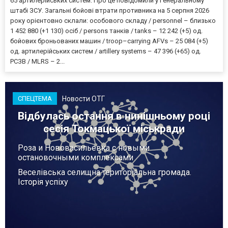
65 артилерійських систем. Про це повідомили у Генеральному
штабі ЗСУ. Загальні бойові втрати противника на 5 серпня 2026
року орієнтовно склали: особового складу / personnel – близько
1 452 880 (+1 130) осіб / persons танків / tanks – 12 242 (+5) од.
бойових броньованих машин / troop–carrying AFVs – 25 084 (+5)
од. артилерійських систем / artillery systems – 47 396 (+65) од.
РСЗВ / MLRS – 2...
Новости ОТГ
СПЕЦТЕМА
Відбулась остання в нинішньому році
сесія Токмацької міськради
Роза и Нововасильевка с новыми
остановочными комплексами
Веселівська селищна територіальна громада.
Історія успіху