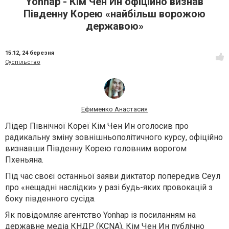
Yonhap - Кім Чен Ин офіційно визнав
Південну Корею «найбільш ворожою
державою»
15:12,
24 березня
Суспільство
Ефименко Анастасия
Лідер Північної Кореї Кім Чен Ин оголосив про
радикальну зміну зовнішньополітичного курсу, офіційно
визнавши Південну Корею головним ворогом
Пхеньяна.
Під час своєї останньої заяви диктатор попередив Сеул
про «нещадні наслідки» у разі будь-яких провокацій з
боку південного сусіда.
Як повідомляє агентство Yonhap із посиланням на
державне медіа КНДР (KCNA), Кім Чен Ин публічно