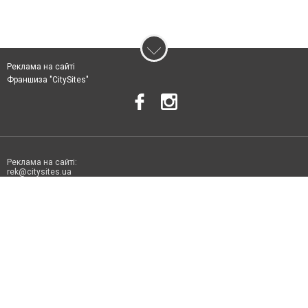
Реклама на сайті
Франшиза "CitySites"
Реклама на сайті:
rek@citysites.ua
Допускається цитування матеріалів без отримання попередньої згоди
06178.com.ua за умови розміщення в тексті обов'язкового посилання на
06178.com.ua - Сайт міста Токмака. Для інтернет-видань обов'язкове
розміщення прямого, відкритого для пошукових систем гіперпосилання
на цитовані статті не нижче другого абзацу в тексті або в якості джерела.
Порушення виняткових прав переслідується Законом.
Матеріали з плашками "Новини компаній", "Промо", "Партнерський
матеріал", "Партнерський спецпроєкт", "Політичні новини", "Пресреліз",
"PR", "Офіційно", "Політична реклама" публікуються на правах реклами.
Політика конфіденційності
Правила сайту
Правила