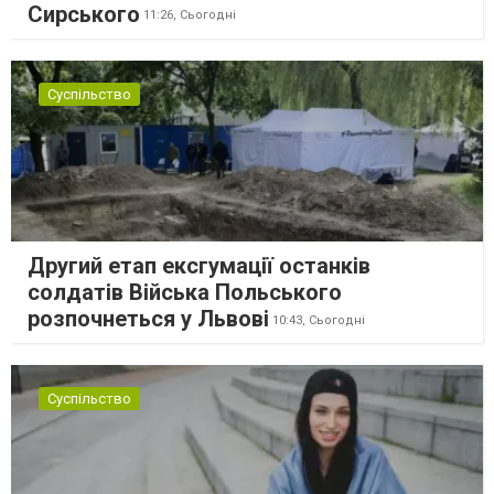
Сирського
11:26,
Сьогодні
Суспільство
Другий етап ексгумації останків
солдатів Війська Польського
розпочнеться у Львові
10:43,
Сьогодні
Суспільство