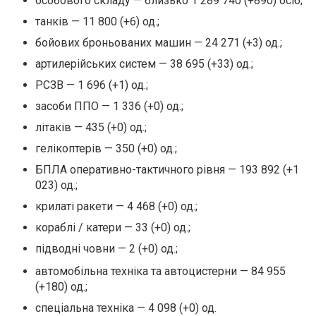
особового складу — близько 1 289 740 (+890) осіб;
танків — 11 800 (+6) од.;
бойових броньованих машин — 24 271 (+3) од.;
артилерійських систем — 38 695 (+33) од.;
РСЗВ — 1 696 (+1) од.;
засоби ППО — 1 336 (+0) од.;
літаків — 435 (+0) од.;
гелікоптерів — 350 (+0) од.;
БПЛА оперативно-тактичного рівня — 193 892 (+1
023) од.;
крилаті ракети — 4 468 (+0) од.;
кораблі / катери — 33 (+0) од.;
підводні човни — 2 (+0) од.;
автомобільна техніка та автоцистерни — 84 955
(+180) од.;
спеціальна техніка — 4 098 (+0) од.