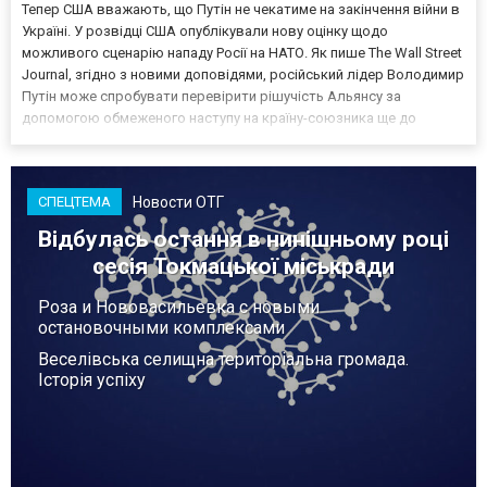
Тепер США вважають, що Путін не чекатиме на закінчення війни в
Україні. У розвідці США опублікували нову оцінку щодо
можливого сценарію нападу Росії на НАТО. Як пише The Wall Street
Journal, згідно з новими доповідями, російський лідер Володимир
Путін може спробувати перевірити рішучість Альянсу за
допомогою обмеженого наступу на країну-союзника ще до
закінчення війни в Україні. Ці нові оцінки з’явилися на тлі нестачі
деяких критично важливих боєприпасів,...
Новости ОТГ
СПЕЦТЕМА
Відбулась остання в нинішньому році
сесія Токмацької міськради
Роза и Нововасильевка с новыми
остановочными комплексами
Веселівська селищна територіальна громада.
Історія успіху