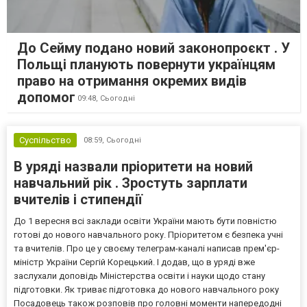
До Сейму подано новий законопроєкт . У
Польщі планують повернути українцям
право на отримання окремих видів
допомог
09:48,
Сьогодні
Суспільство
08:59,
Сьогодні
В уряді назвали пріоритети на новий
навчальний рік . Зростуть зарплати
вчителів і стипендії
До 1 вересня всі заклади освіти України мають бути повністю
готові до нового навчального року. Пріоритетом є безпека учні
та вчителів. Про це у своєму телеграм-каналі написав прем'єр-
міністр України Сергій Корецький. І додав, що в уряді вже
заслухали доповідь Міністерства освіти і науки щодо стану
підготовки. Як триває підготовка до нового навчального року
Посадовець також розповів про головні моменти напередодні