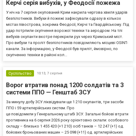
Керчі серія вибухів, у Феодосії пожежа
У ніч на 7 серпня окупований Крим накрила чергова хвиля ударів
безпілотників. Вибухи й пожежі зафіксували одразу в кількох
містах півострова, зокрема Феодосії, Керчі та Гвардійському. Під
удар потрпили скупчення ворожої техніки та аеродром. На тлі
вибухів окупанти вкотре перекрили рух через Кримський міст.
Про вибухи та проліт безпілотників повідомляють місцеві OSINT-
канали. За інформацією, у Феодосії був приліт, ймовірно, по
скупченню техніки в районі кол...
Суспільство
10:13,
7 серпня
Ворог втратив понад 1200 солдатів та 3
системи ППО — Генштаб ЗСУ
За минулу добу ЗСУ ліквідували ще 1 210 окупантів, три засоби
ППО і 59 артилерійських систем. Про
це повідомили у Генеральному штабі ЗСУ. Загальні бойові втрати
противника на 6 серпня 2026 року орієнтовно склали: особового
складу – близько 1 455 420 (+1 210) осіб танків – 12 247 (+1) од.
бойових броньованих машин – 25 098 (+11) од. артилерійських