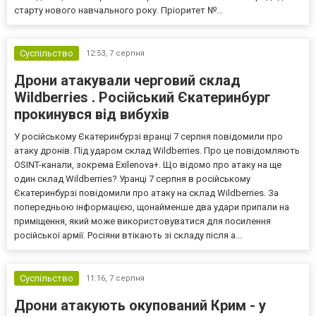
старту нового навчального року. Пріоритет №...
Суспільство
12:53,
7 серпня
Дрони атакували черговий склад
Wildberries . Російський Єкатеринбург
прокинувся від вибухів
У російському Єкатеринбурзі вранці 7 серпня повідомили про
атаку дронів. Під ударом склад Wildberries. Про це повідомляють
OSINT-канали, зокрема Exilenova+. Що відомо про атаку на ще
один склад Wildberries? Уранці 7 серпня в російському
Єкатеринбурзі повідомили про атаку на склад Wildberries. За
попередньою інформацією, щонайменше два удари припали на
приміщення, який може використовуватися для посилення
російської армії. Росіяни втікають зі складу після а...
Суспільство
11:16,
7 серпня
Дрони атакують окупований Крим - у