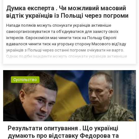
Думка експерта . Чи можливий масовий
відтік українців із Польщі через погроми
Напади поляків можуть спонукати українців активніше
самоорганізовуватися та об’єднуватися для захисту своїх
інтересів. Єврокомісія має чинити тиск на Польщу Європі
вдавалося чинити тиск на угорську сторону Масового від'їзду
українців з Польщі через останні погроми очікувати не варто.
Однак подібні інциденти можуть спонукати українців активніше
самоорганізовуватися та об’єднуватися для захисту своїх
інтересів. Таку думку висловив директор Центру досліджень...
Суспільство
Результати опитування . Що українці
думають про відставку Федорова та