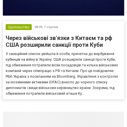
Суспільство
08:09,
7 серпня
Через військові зв'язки з Китаєм та рф
США розширили санкції проти Куби
У санкційний список увійшла й особа, причетна до вербування
кубинців на війну в Україну. США розширили санкції проти Куби,
під обмеження потрапили вісім посадовців та кілька військових
компаній через співпрацю з РФ та Китаєм. Про це повідомляє
РБК-Україна з посиланням на Bloomberg. Управління з контролю
за іноземними активами (OFAC) внесло до чорного списку
дипломатів і вище військове керівництво країни. Зокрема, під
обмеження потрапили військовий аташе Ку...