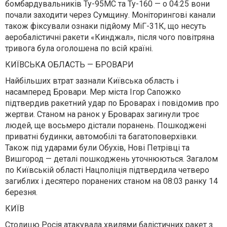
бомбардувальників Ту-95МС та Ту-160 — о 04:25 вони
почали заходити через Сумщину. Моніторингові канали
також фіксували ознаки підйому МіГ-31К, що несуть
аеробалістичні ракети «Кинджал», після чого повітряна
тривога була оголошена по всій країні.
КИЇВСЬКА ОБЛАСТЬ — БРОВАРИ
Найбільших втрат зазнали Київська область і
насамперед Бровари. Мер міста Ігор Сапожко
підтвердив ракетний удар по Броварах і повідомив про
жертви. Станом на ранок у Броварах загинули троє
людей, ще восьмеро дістали поранень. Пошкоджені
приватні будинки, автомобілі та багатоповерхівки.
Також під ударами були Обухів, Нові Петрівці та
Вишгород — деталі пошкоджень уточнюються. Загалом
по Київській області Нацполіція підтвердила четверо
загиблих і десятеро поранених станом на 08:03 ранку 14
березня.
КИЇВ
Столицю Росія атакувала хвилями балістичних ракет з