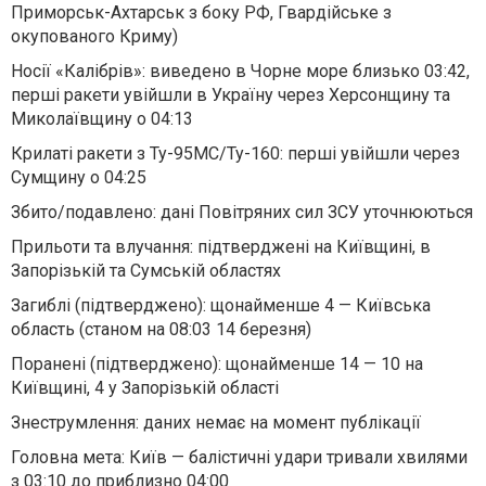
Приморськ-Ахтарськ з боку РФ, Гвардійське з
окупованого Криму)
Носії «Калібрів»: виведено в Чорне море близько 03:42,
перші ракети увійшли в Україну через Херсонщину та
Миколаївщину о 04:13
Крилаті ракети з Ту-95МС/Ту-160: перші увійшли через
Сумщину о 04:25
Збито/подавлено: дані Повітряних сил ЗСУ уточнюються
Прильоти та влучання: підтверджені на Київщині, в
Запорізькій та Сумській областях
Загиблі (підтверджено): щонайменше 4 — Київська
область (станом на 08:03 14 березня)
Поранені (підтверджено): щонайменше 14 — 10 на
Київщині, 4 у Запорізькій області
Знеструмлення: даних немає на момент публікації
Головна мета: Київ — балістичні удари тривали хвилями
з 03:10 до приблизно 04:00