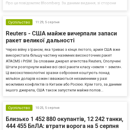
Про це повідомляє Bloomberg. За даними видання, зі сторони
Європи до цих переговорів долучилися колишні
високопосадовці Великої Британії, Франції, Німеччини та Р...
Суспільство
11:29,
5 серпня
Reuters - США майже вичерпали запаси
ракет великої дальності
Через війну з Іраном, яка триває з кінця лютого, армія США вже
використала більшу частину наземних високоточних ракет
ATACMS і PrSM. За словами джерел агентства Reuters, Сполучені
Штати розгорнули майже всі свої ракети класу «земля – земля».
Ці високотехнологічні зразки озброєння коштують понад
мільйон доларів кожен і вважаються незамінними у разі
можливих конфліктів із Китаєм або Росією. Крім того, за даними
іншого джерела, США також запустили майже полов...
Суспільство
10:25,
5 серпня
Близько 1 452 880 окупантів, 12 242 танки,
444 455 БпЛА: втрати ворога на 5 серпня