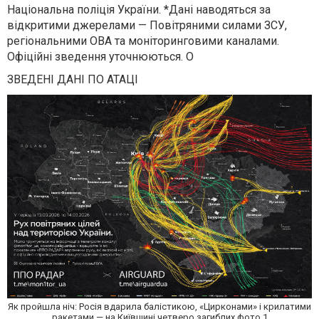
Національна поліція України. *Дані наводяться за
відкритими джерелами — Повітряними силами ЗСУ,
регіональними ОВА та моніторинговими каналами.
Офіційні зведення уточнюються. О
ЗВЕДЕНІ ДАНІ ПО АТАЦІ
Як пройшла ніч: Росія вдарила балістикою, «Цирконами» і крилатими
ракетами — на Київщині четверо загиблих фото 1