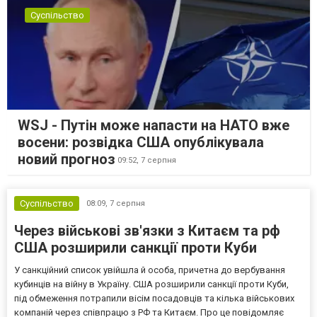
Суспільство
WSJ - Путін може напасти на НАТО вже
восени: розвідка США опублікувала
новий прогноз
09:52,
7 серпня
Суспільство
08:09,
7 серпня
Через військові зв'язки з Китаєм та рф
США розширили санкції проти Куби
У санкційний список увійшла й особа, причетна до вербування
кубинців на війну в Україну. США розширили санкції проти Куби,
під обмеження потрапили вісім посадовців та кілька військових
компаній через співпрацю з РФ та Китаєм. Про це повідомляє