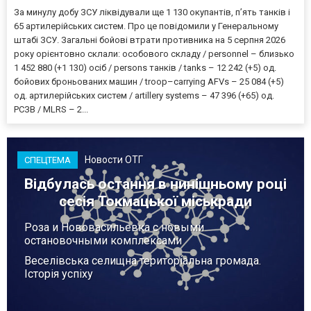
За минулу добу ЗСУ ліквідували ще 1 130 окупантів, пʼять танків і
65 артилерійських систем. Про це повідомили у Генеральному
штабі ЗСУ. Загальні бойові втрати противника на 5 серпня 2026
року орієнтовно склали: особового складу / personnel – близько
1 452 880 (+1 130) осіб / persons танків / tanks – 12 242 (+5) од.
бойових броньованих машин / troop–carrying AFVs – 25 084 (+5)
од. артилерійських систем / artillery systems – 47 396 (+65) од.
РСЗВ / MLRS – 2...
Новости ОТГ
СПЕЦТЕМА
Відбулась остання в нинішньому році
сесія Токмацької міськради
Роза и Нововасильевка с новыми
остановочными комплексами
Веселівська селищна територіальна громада.
Історія успіху