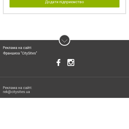
Додати підприємство
Реклама на сайті
Франшиза "CitySites"
Реклама на сайті:
rek@citysites.ua
Допускається цитування матеріалів без отримання попередньої згоди
06178.com.ua за умови розміщення в тексті обов'язкового посилання на
06178.com.ua - Сайт міста Токмака. Для інтернет-видань обов'язкове
розміщення прямого, відкритого для пошукових систем гіперпосилання
на цитовані статті не нижче другого абзацу в тексті або в якості джерела.
Порушення виняткових прав переслідується Законом.
Матеріали з плашками "Новини компаній", "Промо", "Партнерський