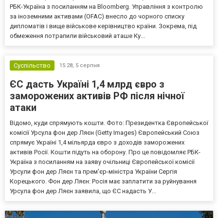
РБК-Україна з посиланням на Bloomberg. Управління з контролю
за іноземними активами (OFAC) внесло до чорного списку
дипломатів і вище військове керівництво країни. Зокрема, під
обмеження потрапили військовий аташе Ку...
Суспільство
15:28,
5 серпня
ЄС дасть Україні 1,4 млрд євро з
заморожених активів РФ після нічної
атаки
Відомо, куди спрямують кошти. Фото: Президентка Європейської
комісії Урсула фон дер Ляєн (Getty Images) Європейський Союз
спрямує Україні 1,4 мільярда євро з доходів заморожених
активів Росії. Кошти підуть на оборону. Про це повідомляє РБК-
Україна з посиланням на заяву очільниці Європейської комісії
Урсули фон дер Ляєн та прем'єр-міністра України Сергія
Корецького. Фон дер Ляєн: Росія має заплатити за руйнування
Урсула фон дер Ляєн заявила, що ЄС надасть У...