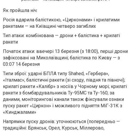
Як пройшла ніч:
Росія вдарила балістикою, «Цирконами» і крилатими
ракетами — на Київщині четверо загиблих
Тип атаки: комбінована — дрони + балістика + крилаті
ракети
Початок атаки: ввечері 13 березня (з 18:00), перші дрони
зафіксовані на Миколаївщині; балістика по Києву — з
03:07 14 березня
Типи зброї: ударні БПЛА типу Shahed, «Гербера»,
«Італмас»; балістичні ракети (зі сходу, півдня та півночі);
крилаті ракети «Калібр» з носіїв у Чорному морі; крилаті
ракети з бомбардувальників Ту-95МС та Ту-160; за
даними, моніторингові канали також фіксували ознаки
пуску ракет «Циркон» і можливого підняття МіГ-31К з
«Кинджалами»
Напрямки пуску дронів: уточнюються (попередньо —
традиційні: Брянськ, Орел, Курськ, Міллерово,