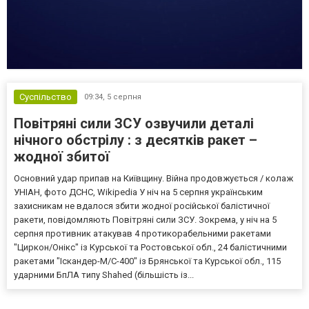
Суспільство
09:34,
5 серпня
Повітряні сили ЗСУ озвучили деталі
нічного обстрілу : з десятків ракет –
жодної збитої
Основний удар припав на Київщину. Війна продовжується / колаж
УНІАН, фото ДСНС, Wikipedia У ніч на 5 серпня українським
захисникам не вдалося збити жодної російської балістичної
ракети, повідомляють Повітряні сили ЗСУ. Зокрема, у ніч на 5
серпня противник атакував 4 протикорабельними ракетами
"Циркон/Онікс" із Курської та Ростовської обл., 24 балістичними
ракетами "Іскандер-М/С-400" із Брянської та Курської обл., 115
ударними БпЛА типу Shahed (більшість із...