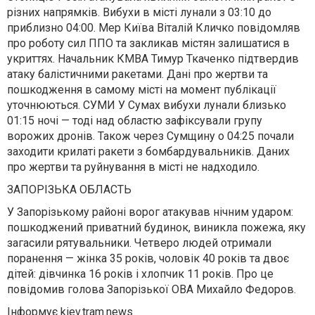
різних напрямків. Вибухи в місті лунали з 03:10 до
приблизно 04:00. Мер Київа Віталій Кличко повідомляв
про роботу сил ППО та закликав містян залишатися в
укриттях. Начальник КМВА Тимур Ткаченко підтвердив
атаку балістичними ракетами. Дані про жертви та
пошкодження в самому місті на момент публікації
уточнюються. СУМИ У Сумах вибухи лунали близько
01:15 ночі — тоді над областю зафіксували групу
ворожих дронів. Також через Сумщину о 04:25 почали
заходити крилаті ракети з бомбардувальників. Даних
про жертви та руйнування в місті не надходило.
ЗАПОРІЗЬКА ОБЛАСТЬ
У Запорізькому районі ворог атакував нічним ударом:
пошкоджений приватний будинок, виникла пожежа, яку
загасили рятувальники. Четверо людей отримали
поранення — жінка 35 років, чоловік 40 років та двоє
дітей: дівчинка 16 років і хлопчик 11 років. Про це
повідомив голова Запорізької ОВА Михайло Федоров.
Інформує kiev.tram.news