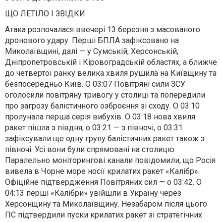
ЩО ЛЕТІЛО І ЗВІДКИ
Атака розпочалася ввечері 13 березня з масованого
дронового удару. Перші БПЛА зафіксовано на
Миколаївщині, далі — у Сумській, Херсонській,
Дніпропетровській і Кіровоградській областях, а ближче
до четвертої ранку велика хвиля рушила на Київщину та
безпосередньо Київ. О 03:07 Повітряні сили ЗСУ
оголосили повітряну тривогу у столиці та попередили
про загрозу балістичного озброєння зі сходу. О 03:10
пролунала перша серія вибухів. О 03:18 нова хвиля
ракет пішла з півдня, о 03:21 — з півночі, о 03:31
зафіксували ще одну групу балістичних ракет також з
півночі. Усі вони були спрямовані на столицю.
Паралельно моніторингові канали повідомили, що Росія
вивела в Чорне море носії крилатих ракет «Калібр».
Офіційне підтвердження Повітряних сил — о 03:42. О
04:13 перші «Калібри» увійшли в Україну через
Херсонщину та Миколаївщину. Незабаром після цього
ПС підтвердили пуски крилатих ракет зі стратегічних