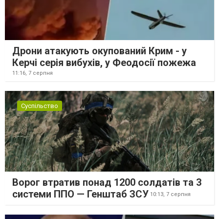
Дрони атакують окупований Крим - у
Керчі серія вибухів, у Феодосії пожежа
11:16,
7 серпня
Суспільство
Ворог втратив понад 1200 солдатів та 3
системи ППО — Генштаб ЗСУ
10:13,
7 серпня