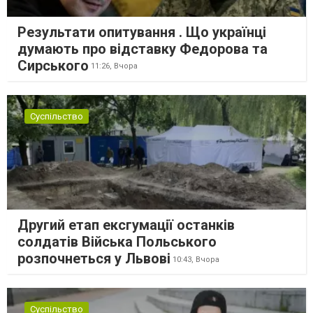
Результати опитування . Що українці
думають про відставку Федорова та
Сирського
11:26,
Вчора
Суспільство
Другий етап ексгумації останків
солдатів Війська Польського
розпочнеться у Львові
10:43,
Вчора
Суспільство