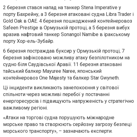
2 березня стався напад на танкер Stena Imperative у
порту Бахрейну, а 3 березня атаковані судна Libra Trader і
Gold Oak в ОАЕ. 4 березня пошкоджений контейнеровоз
Safeen Prestige в Ормузькій протоці, а 5 березня вибух
вразив нафтовий танкер Sonangol Namibe в іракському
порту Хор-ель-Зубайр.
6 березня постраждав буксир у Ормузькій протоці, 7
березня зафіксовано можливу атаку безпілотником на
судно біля Саудівської Аравії. 11 березня атаковані
тайський балкер Mayuree Naree, японський
контейнеровоз One Majesty та балкер Star Gwyneth.
Ці інциденти викликають занепокоєння у світової
спільноти через можливі перебої у постачанні
енергоресурсів і підвищують напруженість у стратегічно
важливому регіоні.
«Атаки на торгові судна порушують міжнародне
морське право та створюють серйозну загрозу безпеці
морського транспорту», – зазначають експерти.