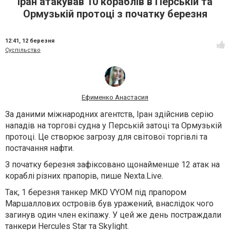
Іран атакував 10 кораблів в Перській та
Ормузькій протоці з початку березня
12:41,
12 березня
Суспільство
Ефименко Анастасия
За даними міжнародних агентств, Іран здійснив серію
нападів на торгові судна у Перській затоці та Ормузькій
протоці. Це створює загрозу для світової торгівлі та
постачання нафти.
З початку березня зафіксовано щонайменше 12 атак на
кораблі різних прапорів, пише Nexta.Live.
Так, 1 березня танкер MKD VYOM під прапором
Маршаллових островів був уражений, внаслідок чого
загинув один член екіпажу. У цей же день постраждали
танкери Hercules Star та Skylight.