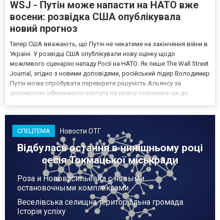
WSJ - Путін може напасти на НАТО вже
восени: розвідка США опублікувала
новий прогноз
Тепер США вважають, що Путін не чекатиме на закінчення війни в
Україні. У розвідці США опублікували нову оцінку щодо
можливого сценарію нападу Росії на НАТО. Як пише The Wall Street
Journal, згідно з новими доповідями, російський лідер Володимир
Путін може спробувати перевірити рішучість Альянсу за
допомогою обмеженого наступу на країну-союзника ще до
закінчення війни в Україні. Ці нові оцінки з’явилися на тлі нестачі
деяких критично важливих боєприпасів,...
Новости ОТГ
СПЕЦТЕМА
Відбулась остання в нинішньому році
сесія Токмацької міськради
Роза и Нововасильевка с новыми
остановочными комплексами
Веселівська селищна територіальна громада.
Історія успіху