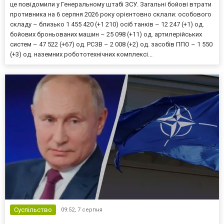
це повідомили у Генеральному штабі ЗСУ. Загальні бойові втрати
противника на 6 серпня 2026 року орієнтовно склали: особового
складу – близько 1 455 420 (+1 210) осіб танків – 12 247 (+1) од.
бойових броньованих машин – 25 098 (+11) од. артилерійських
систем – 47 522 (+67) од. РСЗВ – 2 008 (+2) од. засобів ППО – 1 550
(+3) од. наземних робототехнічних комплексі...
Суспільство
09:52,
7 серпня