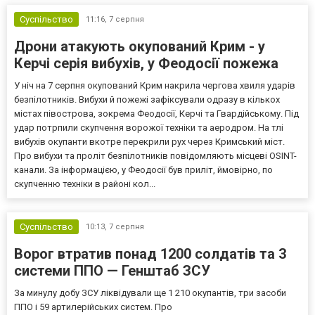
Суспільство
11:16,
7 серпня
Дрони атакують окупований Крим - у
Керчі серія вибухів, у Феодосії пожежа
У ніч на 7 серпня окупований Крим накрила чергова хвиля ударів
безпілотників. Вибухи й пожежі зафіксували одразу в кількох
містах півострова, зокрема Феодосії, Керчі та Гвардійському. Під
удар потрпили скупчення ворожої техніки та аеродром. На тлі
вибухів окупанти вкотре перекрили рух через Кримський міст.
Про вибухи та проліт безпілотників повідомляють місцеві OSINT-
канали. За інформацією, у Феодосії був приліт, ймовірно, по
скупченню техніки в районі кол...
Суспільство
10:13,
7 серпня
Ворог втратив понад 1200 солдатів та 3
системи ППО — Генштаб ЗСУ
За минулу добу ЗСУ ліквідували ще 1 210 окупантів, три засоби
ППО і 59 артилерійських систем. Про