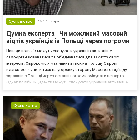
Суспільство
15:17,
Вчора
Думка експерта . Чи можливий масовий
відтік українців із Польщі через погроми
Напади поляків можуть спонукати українців активніше
самоорганізовуватися та об’єднуватися для захисту своїх
інтересів. Єврокомісія має чинити тиск на Польщу Європі
вдавалося чинити тиск на угорську сторону Масового від'їзду
українців з Польщі через останні погроми очікувати не варто.
Однак подібні інциденти можуть спонукати українців активніше
самоорганізовуватися та об’єднуватися для захисту своїх
інтересів. Таку думку висловив директор Центру досліджень...
Суспільство