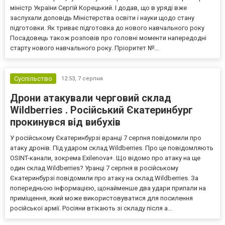
міністр України Сергій Корецький. І додав, що в уряді вже
заслухали доповідь Міністерства освіти і науки щодо стану
підготовки. Як триває підготовка до нового навчального року
Посадовець також розповів про головні моменти напередодні
старту нового навчального року. Пріоритет №...
Суспільство
12:53,
7 серпня
Дрони атакували черговий склад
Wildberries . Російський Єкатеринбург
прокинувся від вибухів
У російському Єкатеринбурзі вранці 7 серпня повідомили про
атаку дронів. Під ударом склад Wildberries. Про це повідомляють
OSINT-канали, зокрема Exilenova+. Що відомо про атаку на ще
один склад Wildberries? Уранці 7 серпня в російському
Єкатеринбурзі повідомили про атаку на склад Wildberries. За
попередньою інформацією, щонайменше два удари припали на
приміщення, який може використовуватися для посилення
російської армії. Росіяни втікають зі складу після а...