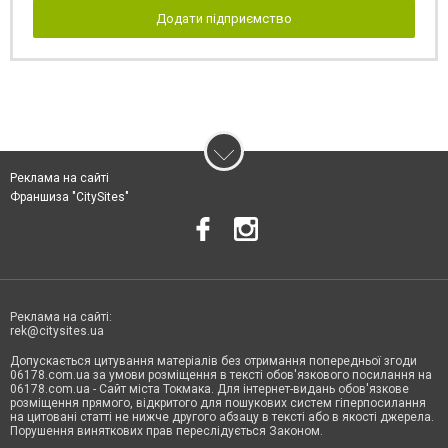
Додати підприємство
Реклама на сайті
Франшиза "CitySites"
Реклама на сайті:
rek@citysites.ua
Допускається цитування матеріалів без отримання попередньої згоди
06178.com.ua за умови розміщення в тексті обов'язкового посилання на
06178.com.ua - Сайт міста Токмака. Для інтернет-видань обов'язкове
розміщення прямого, відкритого для пошукових систем гіперпосилання
на цитовані статті не нижче другого абзацу в тексті або в якості джерела.
Порушення виняткових прав переслідується Законом.