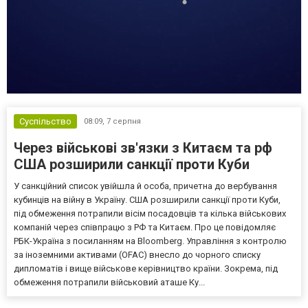
Суспільство
08:09,
7 серпня
Через військові зв'язки з Китаєм та рф
США розширили санкції проти Куби
У санкційний список увійшла й особа, причетна до вербування
кубинців на війну в Україну. США розширили санкції проти Куби,
під обмеження потрапили вісім посадовців та кілька військових
компаній через співпрацю з РФ та Китаєм. Про це повідомляє
РБК-Україна з посиланням на Bloomberg. Управління з контролю
за іноземними активами (OFAC) внесло до чорного списку
дипломатів і вище військове керівництво країни. Зокрема, під
обмеження потрапили військовий аташе Ку...