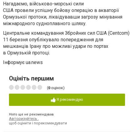
Нагадаємо, військово-морські сили
США провели успішну бойову операцію в акваторії
Ормузької протоки, ліквідувавши загрозу мінування
міжнародного судноплавного шляху.
Центральне командування Збройних сил
США
(Centcom)
11 березня
опублікувало
попередження для
мешканців
Ірану
про можливі удари по портах
в
Ормузькій протоці
.
Інформує ua.news
Оцініть першим
(
0
оцінок)
Я рекомендую
Ніхто ще не рекомендував
Авторизуйтесь
,
щоб оцінити і порекомендувати