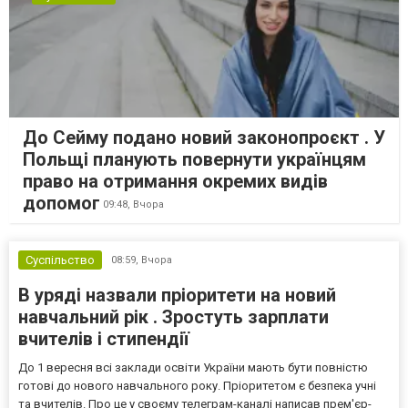
До Сейму подано новий законопроєкт . У
Польщі планують повернути українцям
право на отримання окремих видів
допомог
09:48,
Вчора
Суспільство
08:59,
Вчора
В уряді назвали пріоритети на новий
навчальний рік . Зростуть зарплати
вчителів і стипендії
До 1 вересня всі заклади освіти України мають бути повністю
готові до нового навчального року. Пріоритетом є безпека учні
та вчителів. Про це у своєму телеграм-каналі написав прем'єр-