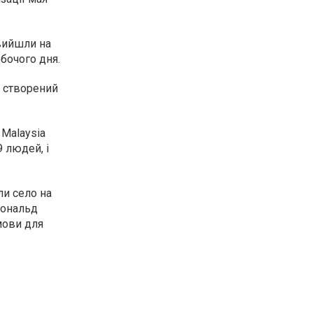
 вийшли на
бочого дня.
, створений
 Malaysia
9 людей, і
ли село на
Дональд
мови для