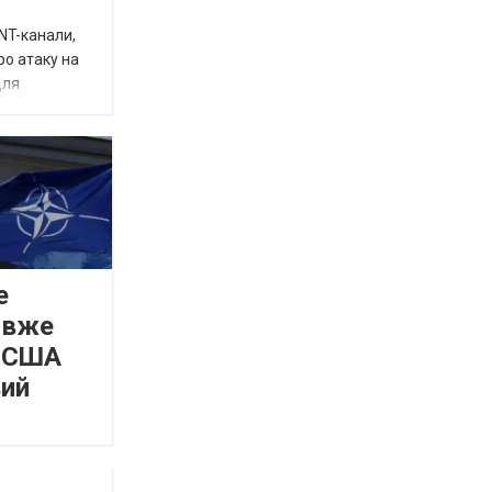
INT-канали,
ро атаку на
для
е
 вже
а США
вий