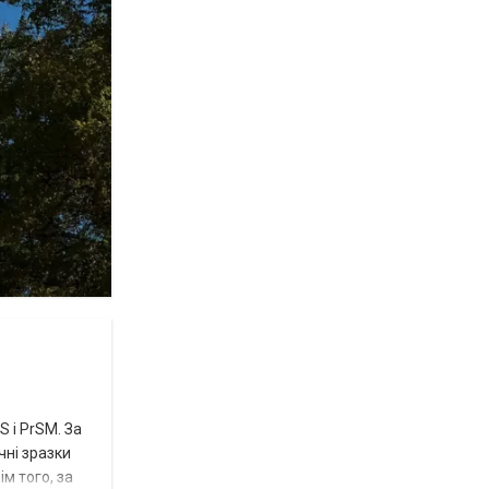
 і PrSM. За
чні зразки
м того, за