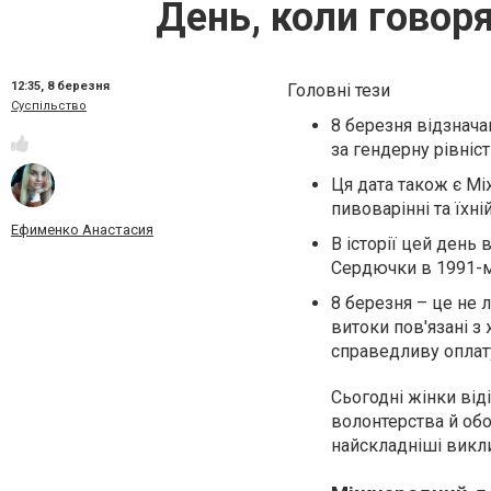
День, коли говоря
12:35,
8 березня
Головні тези
Суспільство
8 березня відзнач
за гендерну рівніст
Ця дата також є М
пивоварінні та їхні
Ефименко Анастасия
В історії цей ден
Сердючки в 1991-му
8 березня – це не 
витоки пов'язані з 
справедливу оплату
Сьогодні жінки від
волонтерства й обо
найскладніші викли