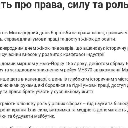
ть про права, силу та роль
ають Міжнародний день боротьби за права жінок, присвячен
ь, справедливі умови праці та доступ жінок до освіти.
іжнародним днем жінок-пивоварів, що вшановує історичну 
й сучасний внесок у розвиток крафтової індустрії.
ь відомий маршем у Нью-Йорку 1857 року, дебютом образу 
 та загадковим зникненням рейсу MH370 авіакомпанії Malay
лише дата в календарі, а день із глибоким історичним зміст
жіночими рухами, які боролися за гідні умови праці, доступ 
 та право брати участь у суспільному житті.
іграють ключову роль у різних сферах – від науки та бізнес
рони країни. Їхня сила, витримка та мудрість допомагають
ки та будувати майбутнє.