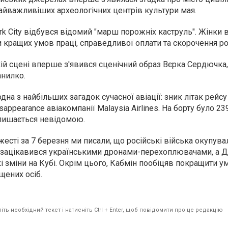
найважливіших археологічних центрів культури мая.
ork City відбувся відомий "марш порожніх каструль". Жінки
 кращих умов праці, справедливої оплати та скорочення ро
кій сцені вперше з'явився сценічний образ Вєрка Сердючка
анилко.
одна з найбільших загадок сучасної авіації: зник літак рейсу
disappearance авіакомпанії Malaysia Airlines. На борту було 23
алишається невідомою.
есті за 7 березня ми писали, що російські війська окупува
 зацікавився українськими дронами-перехоплювачами, а 
і зміни на Кубі. Окрім цього, Кабмін пообіцяв покращити у
щених осіб.
ть необхідний текст і натисніть Ctrl + Enter, щоб повідомити про це редакцію