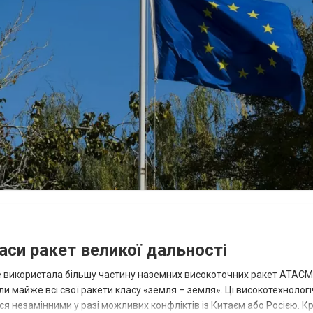
аси ракет великої дальності
вже використала більшу частину наземних високоточних ракет ATACMS
 майже всі свої ракети класу «земля – земля». Ці високотехнологі
незамінними у разі можливих конфліктів із Китаєм або Росією. Крі