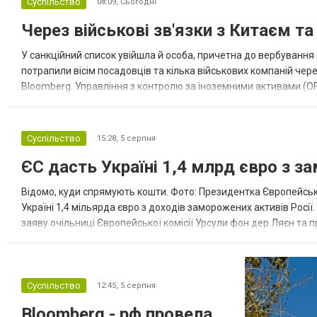
Суспільство
08:09,
Сьогодні
Через військові зв'язки з Китаєм т
У санкційний список увійшла й особа, причетна до вербування 
потрапили вісім посадовців та кілька військових компаній чер
Bloomberg. Управління з контролю за іноземними активами (OF
Зокрема, під обмеження потрапили військовий аташе Ку...
Суспільство
15:28,
5 серпня
ЄС дасть Україні 1,4 млрд євро з з
Відомо, куди спрямують кошти. Фото: Президентка Європейсько
Україні 1,4 мільярда євро з доходів заморожених активів Росі
заяву очільниці Європейської комісії Урсули фон дер Ляєн та п
за руйнування Урсула фон дер Ляєн заявила, що ЄС надасть У..
Суспільство
12:45,
5 серпня
Bloomberg - рф провела