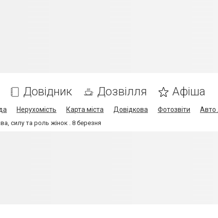
Довідник
Дозвілля
Афіша
да
Нерухомість
Карта міста
Довідкова
Фотозвіти
Авто 
а, силу та роль жінок . 8 березня