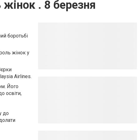
 жінок . 8 березня
ий боротьбі
роль жінок у
Вєрки
sia Airlines.
ом. Його
до освіти,
у до
 долати