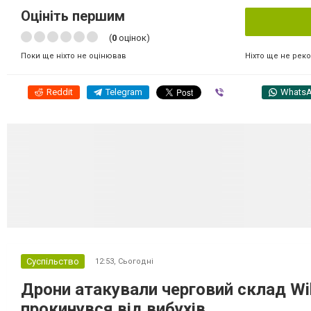
Оцініть першим
(
0
оцінок)
Ніхто ще не рек
Поки ще ніхто не оцінював
Reddit
Telegram
Viber
Whats
Суспільство
12:53,
Сьогодні
Дрони атакували черговий склад Wil
прокинувся від вибухів