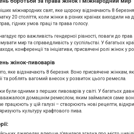
нь боротьби за права жінок і міжнародний мир
іших міжнародних свят, яке щороку відзначають 8 березня.
атку 20 століття, коли жінки в різних країнах виходили на 
рав, гідних умов праці та права голосу.
нагадує про важливість гендерної рівності, поваги до прав 
имувати мир та справедливість у суспільстві. У багатьох кра
аходи, конференції та ініціативи, присвячені ролі жінок у ро
нь жінок-пивоварів
то, яке відзначають 8 березня. Воно присвячене жінкам, я
ії та роблять вагомий внесок у розвиток цього ремесла.
ки були одними з перших пивоварів у світі. У багатьох давн
 вважалося домашнім ремеслом, яким займалися саме вони
е працюють у цій галузі – створюють нові рецепти, відкр
яризують культуру крафтового пива.
рії:
ейських джерелах вперше з'явилася згадка про місто цивілі