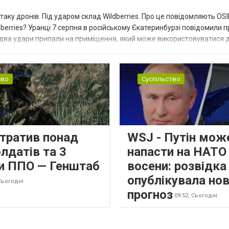
таку дронів. Під ударом склад Wildberries. Про це повідомляють OS
berries? Уранці 7 серпня в російському Єкатеринбурзі повідомили п
 два удари припали на приміщення, який може використовуватися 
тво
Суспільство
втратив понад
WSJ - Путін мож
лдатів та 3
напасти на НАТО
и ППО — Генштаб
восени: розвідк
опублікувала но
Сьогодні
прогноз
09:52,
Сьогодні