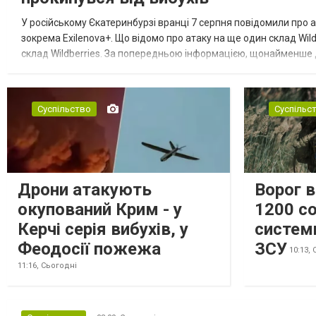
У російському Єкатеринбурзі вранці 7 серпня повідомили про а
зокрема Exilenova+. Що відомо про атаку на ще один склад Wild
склад Wildberries. За попередньою інформацією, щонайменше
посилення російської армії. Росіяни втікають зі складу після а...
Суспільство
Суспільс
Дрони атакують
Ворог 
окупований Крим - у
1200 со
Керчі серія вибухів, у
систем
Феодосії пожежа
ЗСУ
10:13,
11:16,
Сьогодні