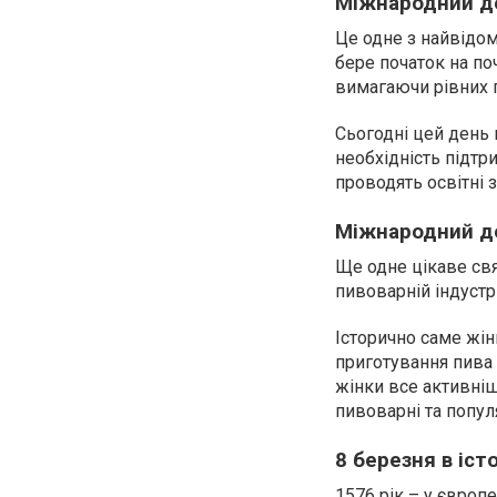
Міжнародний де
Це одне з найвідом
бере початок на поч
вимагаючи рівних п
Сьогодні цей день 
необхідність підтр
проводять освітні з
Міжнародний де
Ще одне цікаве свя
пивоварній індустр
Історично саме жін
приготування пива
жінки все активніш
пивоварні та попул
8 березня в істо
1576 рік – у європ