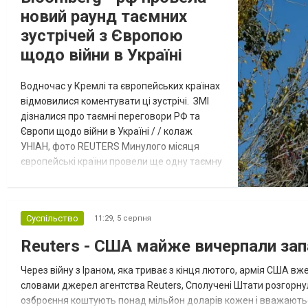
новий раунд таємних
зустрічей з Європою
щодо війни в Україні
Водночас у Кремлі та європейських країнах
відмовилися коментувати ці зустрічі. ЗМІ
дізналися про таємні переговори РФ та
Європи щодо війни в Україні / / колаж
УНІАН, фото REUTERS Минулого місяця
європейські країни провели ще одну таємну
зустріч з представниками РФ щодо
завершення війни в Україні. Про це
повідомляє Bloomberg. За даними видання,
Суспільство
11:29,
5 серпня
зі сторони Європи до цих переговорів
долучилися колишні високопосадовці
Reuters - США майже вичерпали зап
Великої Британії, Франції, Німеччини та Р...
Через війну з Іраном, яка триває з кінця лютого, армія США 
словами джерел агентства Reuters, Сполучені Штати розгорнули
озброєння коштують понад мільйон доларів кожен і вважаються 