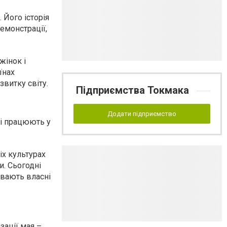
 Його історія
демонстрації,
жінок і
їнах
звитку світу.
Підприємства Токмака
Додати підприємство
кі працюють у
іх культурах
. Сьогодні
ивають власні
зації мая –