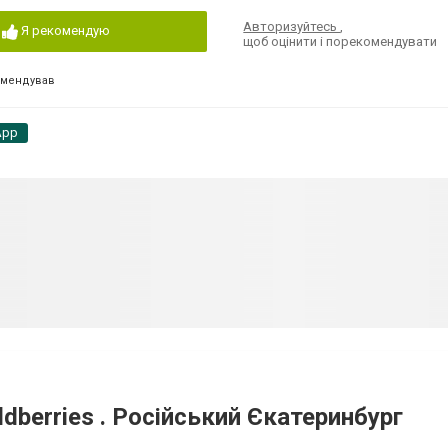
Авторизуйтесь
,
Я рекомендую
щоб оцінити і порекомендувати
омендував
App
dberries . Російський Єкатеринбург