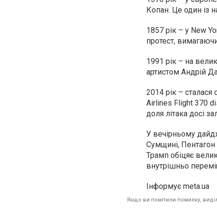
Копан. Це один із 
1857 рік – у New Y
протест, вимагаючи
1991 рік – на вели
артистом Андрій Д
2014 рік – сталася 
Airlines Flight 370 
доля літака досі з
У вечірньому дайдж
Сумщині, Пентагон
Трамп обіцяє велик
внутрішньо перемі
Інформує meta.ua
Якщо ви помітили помилку, виділі