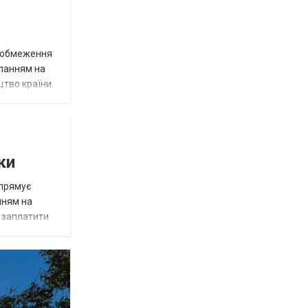
д обмеження
иланням на
цтво країни.
ки
спрямує
нням на
є заплатити