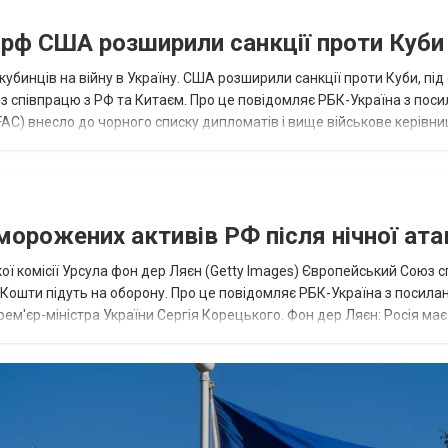
а рф США розширили санкції проти Куби
кубинців на війну в Україну. США розширили санкції проти Куби, пі
ез співпрацю з РФ та Китаєм. Про це повідомляє РБК-Україна з пос
AC) внесло до чорного списку дипломатів і вище військове керівни
аморожених активів РФ після нічної ата
ї комісії Урсула фон дер Ляєн (Getty Images) Європейський Союз 
ї. Кошти підуть на оборону. Про це повідомляє РБК-Україна з посила
рем'єр-міністра України Сергія Корецького. Фон дер Ляєн: Росія ма
.