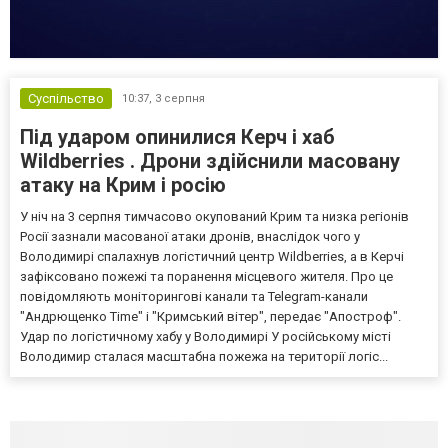
Суспільство
10:37,
3 серпня
Під ударом опинилися Керч і хаб
Wildberries . Дрони здійснили масовану
атаку на Крим і росію
У ніч на 3 серпня тимчасово окупований Крим та низка регіонів
Росії зазнали масованої атаки дронів, внаслідок чого у
Володимирі спалахнув логістичний центр Wildberries, а в Керчі
зафіксовано пожежі та поранення місцевого жителя. Про це
повідомляють моніторингові канали та Telegram-канали
"Андрющенко Time" і "Кримський вітер", передає "Апостроф".
Удар по логістичному хабу у Володимирі У російському місті
Володимир сталася масштабна пожежа на території логіс...