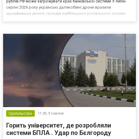
рублів РФ може загрожувати крах банківської системи У липні-
серпні 2026 року українські далекобійні дрони вразили
щонайменше десять складів найбільшого російського онлайн-
рітейлера Wildberries, спровокувавши масштабні пожежі. Поки
Кремль заперечує роль компанії в постачанні тов...
Суспільство
11:20,
3 серпня
Горить університет, де розробляли
системи БПЛА . Удар по Бєлгороду