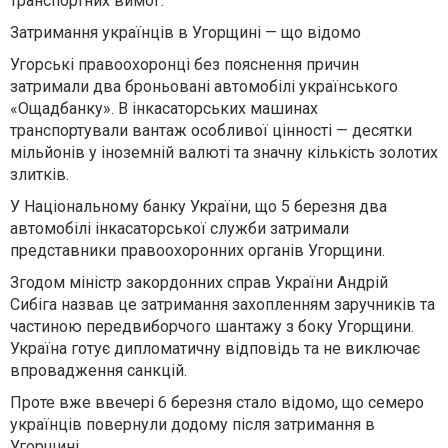
транспортних вимог.
Затримання українців в Угорщині — що відомо
Угорські правоохоронці без пояснення причин
затримали два броньовані автомобілі українського
«Ощадбанку». В інкасаторських машинах
транспортували вантаж особливої цінності — десятки
мільйонів у іноземній валюті та значну кількість золотих
злитків.
У Національному банку України, що 5 березня два
автомобілі інкасаторської служби затримали
представники правоохоронних органів Угорщини.
Згодом міністр закордонних справ України Андрій
Сибіга назвав це затримання захопленням заручників та
частиною передвиборчого шантажу з боку Угорщини.
Україна готує дипломатичну відповідь та не виключає
впровадження санкцій.
Проте вже ввечері 6 березня стало відомо, що семеро
українців повернули додому після затримання в
Угорщині.