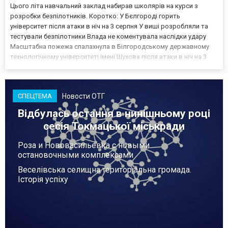
Цього літа навчальний заклад набирав школярів на курси з
розробки безпілотників. Коротко: У Бєлгороді горить
університет після атаки в ніч на 3 серпня У виші розробляли та
тестували безпілотники Влада не коментувала наслідки удару
Масштабна пожежа спалахнула в Білгородському державному
технологічному університеті імені Шухова після атаки в ніч на 3
серпня - у цьому закладі розробляли та тестували безпілотники.
Як пише російський Telegram-канал Astra, наслі...
Новости ОТГ
СПЕЦТЕМА
Відбулась остання в нинішньому році
сесія Токмацької міськради
Роза и Нововасильевка с новыми
остановочными комплексами
Веселівська селищна територіальна громада.
Історія успіху