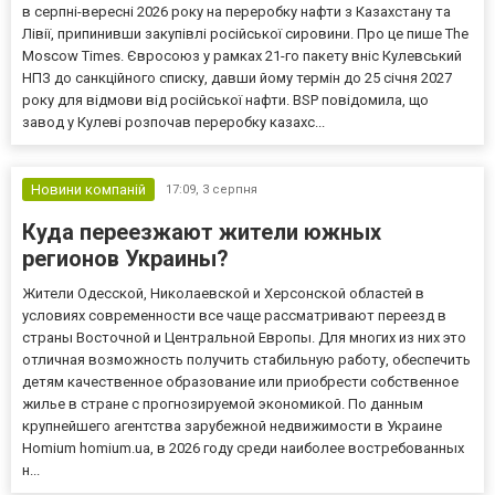
в серпні-вересні 2026 року на переробку нафти з Казахстану та
Лівії, припинивши закупівлі російської сировини. Про це пише The
Moscow Times. Євросоюз у рамках 21-го пакету вніс Кулевський
НПЗ до санкційного списку, давши йому термін до 25 січня 2027
року для відмови від російської нафти. BSP повідомила, що
завод у Кулеві розпочав переробку казахс...
Новини компаній
17:09,
3 серпня
Куда переезжают жители южных
регионов Украины?
Жители Одесской, Николаевской и Херсонской областей в
условиях современности все чаще рассматривают переезд в
страны Восточной и Центральной Европы. Для многих из них это
отличная возможность получить стабильную работу, обеспечить
детям качественное образование или приобрести собственное
жилье в стране с прогнозируемой экономикой. По данным
крупнейшего агентства зарубежной недвижимости в Украине
Homium homium.ua, в 2026 году среди наиболее востребованных
н...