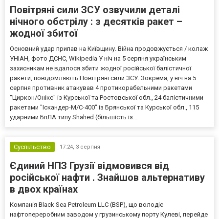
Повітряні сили ЗСУ озвучили деталі
нічного обстрілу : з десятків ракет –
жодної збитої
Основний удар припав на Київщину. Війна продовжується / колаж
УНІАН, фото ДСНС, Wikipedia У ніч на 5 серпня українським
захисникам не вдалося збити жодної російської балістичної
ракети, повідомляють Повітряні сили ЗСУ. Зокрема, у ніч на 5
серпня противник атакував 4 протикорабельними ракетами
"Циркон/Онікс" із Курської та Ростовської обл., 24 балістичними
ракетами "Іскандер-М/С-400" із Брянської та Курської обл., 115
ударними БпЛА типу Shahed (більшість із...
Суспільство
17:24,
3 серпня
Єдиний НПЗ Грузії відмовився від
російської нафти . Знайшов альтернативу
в двох країнах
Компанія Black Sea Petroleum LLC (BSP), що володіє
нафтопереробним заводом у грузинському порту Кулеві, перейде