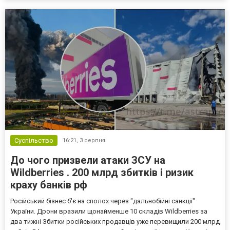
Суспільство
16:21,
3 серпня
До чого призвели атаки ЗСУ на
Wildberries . 200 млрд збитків і ризик
краху банків рф
Російський бізнес б'є на сполох через "дальнобійні санкції"
України. Дрони вразили щонайменше 10 складів Wildberries за
два тижні Збитки російських продавців уже перевищили 200 млрд