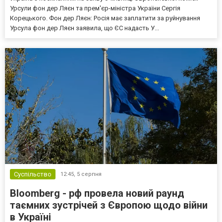
Урсули фон дер Ляєн та прем'єр-міністра України Сергія
Корецького. Фон дер Ляєн: Росія має заплатити за руйнування
Урсула фон дер Ляєн заявила, що ЄС надасть У...
Суспільство
12:45,
5 серпня
Bloomberg - рф провела новий раунд
таємних зустрічей з Європою щодо війни
в Україні