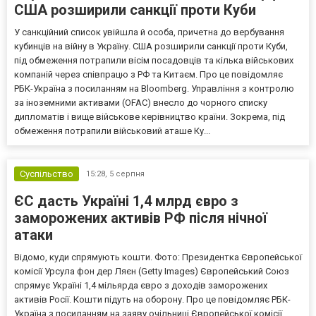
США розширили санкції проти Куби
У санкційний список увійшла й особа, причетна до вербування
кубинців на війну в Україну. США розширили санкції проти Куби,
під обмеження потрапили вісім посадовців та кілька військових
компаній через співпрацю з РФ та Китаєм. Про це повідомляє
РБК-Україна з посиланням на Bloomberg. Управління з контролю
за іноземними активами (OFAC) внесло до чорного списку
дипломатів і вище військове керівництво країни. Зокрема, під
обмеження потрапили військовий аташе Ку...
Суспільство
15:28,
5 серпня
ЄС дасть Україні 1,4 млрд євро з
заморожених активів РФ після нічної
атаки
Відомо, куди спрямують кошти. Фото: Президентка Європейської
комісії Урсула фон дер Ляєн (Getty Images) Європейський Союз
спрямує Україні 1,4 мільярда євро з доходів заморожених
активів Росії. Кошти підуть на оборону. Про це повідомляє РБК-
Україна з посиланням на заяву очільниці Європейської комісії