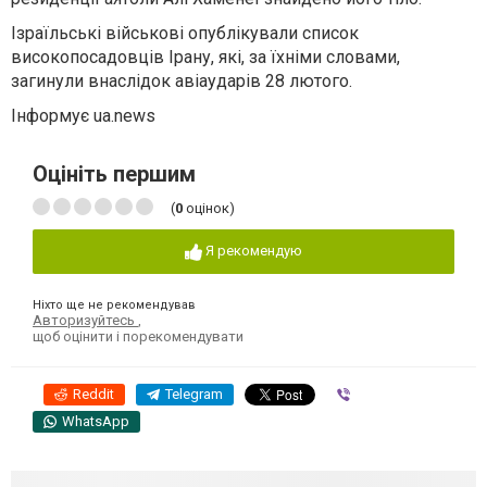
Ізраїльські військові опублікували список
високопосадовців Ірану, які, за їхніми словами,
загинули внаслідок авіаударів 28 лютого.
Інформує ua.news
Оцініть першим
(
0
оцінок)
Я рекомендую
Ніхто ще не рекомендував
Авторизуйтесь
,
щоб оцінити і порекомендувати
Reddit
Telegram
Viber
WhatsApp