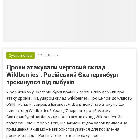
Суспільство
12:53,
Вчора
Дрони атакували черговий склад
Wildberries . Російський Єкатеринбург
прокинувся від вибухів
У російському Єкатеринбурзі вранці 7 серпня повідомили про
атаку дронів. Під ударом склад Wildberries. Про це повідомляють
OSINT-канали, зокрема Exilenova+. Що відомо про атаку на ще
один склад Wildberries? Уранці 7 серпня в російському
Єкатеринбурзі повідомили про атаку на склад Wildberries. За
попередньою інформацією, щонайменше два удари припали на
приміщення, який може використовуватися для посилення
російської армії. Росіяни втікають зі складу після а...