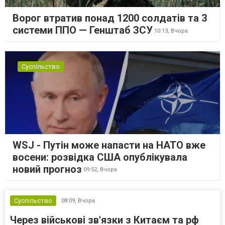
Ворог втратив понад 1200 солдатів та 3
системи ППО — Генштаб ЗСУ
10:13,
Вчора
Суспільство
WSJ - Путін може напасти на НАТО вже
восени: розвідка США опублікувала
новий прогноз
09:52,
Вчора
Суспільство
08:09,
Вчора
Через військові зв'язки з Китаєм та рф