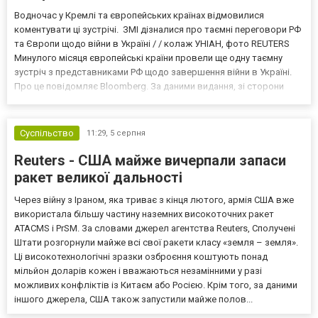
Водночас у Кремлі та європейських країнах відмовилися
коментувати ці зустрічі. ЗМІ дізналися про таємні переговори РФ
та Європи щодо війни в Україні / / колаж УНІАН, фото REUTERS
Минулого місяця європейські країни провели ще одну таємну
зустріч з представниками РФ щодо завершення війни в Україні.
Про це повідомляє Bloomberg. За даними видання, зі сторони
Європи до цих переговорів долучилися колишні
високопосадовці Великої Британії, Франції, Німеччини та Р...
Суспільство
11:29,
5 серпня
Reuters - США майже вичерпали запаси
ракет великої дальності
Через війну з Іраном, яка триває з кінця лютого, армія США вже
використала більшу частину наземних високоточних ракет
ATACMS і PrSM. За словами джерел агентства Reuters, Сполучені
Штати розгорнули майже всі свої ракети класу «земля – земля».
Ці високотехнологічні зразки озброєння коштують понад
мільйон доларів кожен і вважаються незамінними у разі
можливих конфліктів із Китаєм або Росією. Крім того, за даними
іншого джерела, США також запустили майже полов...