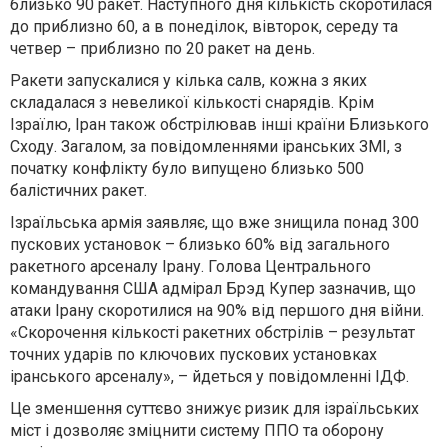
близько 90 ракет. Наступного дня кількість скоротилася
до приблизно 60, а в понеділок, вівторок, середу та
четвер – приблизно по 20 ракет на день.
Ракети запускалися у кілька салв, кожна з яких
складалася з невеликої кількості снарядів. Крім
Ізраїлю, Іран також обстрілював інші країни Близького
Сходу. Загалом, за повідомленнями іранських ЗМІ, з
початку конфлікту було випущено близько 500
балістичних ракет.
Ізраїльська армія заявляє, що вже знищила понад 300
пускових установок – близько 60% від загального
ракетного арсеналу Ірану. Голова Центрального
командування США адмірал Брэд Купер зазначив, що
атаки Ірану скоротилися на 90% від першого дня війни.
«Скорочення кількості ракетних обстрілів – результат
точних ударів по ключових пускових установках
іранського арсеналу», – йдеться у повідомленні ІДФ.
Це зменшення суттєво знижує ризик для ізраїльських
міст і дозволяє зміцнити систему ППО та оборону