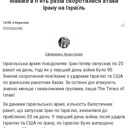
Майже в п’ять разів скоротилися атаки
Ірану на Ізраїль
14:09,
6 березня
Суспільство
Ефименко Анастасия
Ізраїльська армія повідомляє: Іран тепер запускає по 20
ракет на день, тоді як у перший день війни було 90.
Значне скорочення пов’язане з ударами Ізраїлю та США
по іранських ракетних базах. За останні дні атакують
значно менше і невеликими групами
,
пише
The Times of
Israel.
За даними Ізраїльської армії, кількість балістичних
ракет, що запускає Іран по Ізраїлю, знизилася до
приблизно 20 на день. У перший день війни, після ударів
Ізраїлю та США по Ірану, по Ізраїлю було випущено