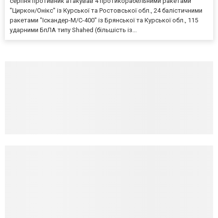
серпня противник атакував 4 протикорабельними ракетами
"Циркон/Онікс" із Курської та Ростовської обл., 24 балістичними
ракетами "Іскандер-М/С-400" із Брянської та Курської обл., 115
ударними БпЛА типу Shahed (більшість із...