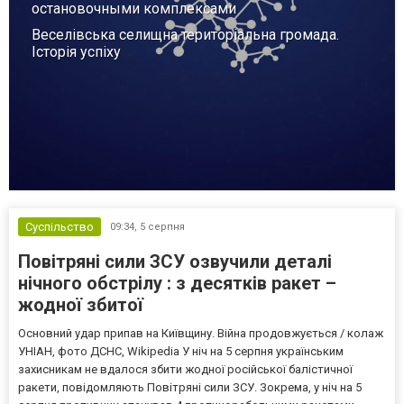
остановочными комплексами
Веселівська селищна територіальна громада.
Історія успіху
Суспільство
09:34,
5 серпня
Повітряні сили ЗСУ озвучили деталі
нічного обстрілу : з десятків ракет –
жодної збитої
Основний удар припав на Київщину. Війна продовжується / колаж
УНІАН, фото ДСНС, Wikipedia У ніч на 5 серпня українським
захисникам не вдалося збити жодної російської балістичної
ракети, повідомляють Повітряні сили ЗСУ. Зокрема, у ніч на 5