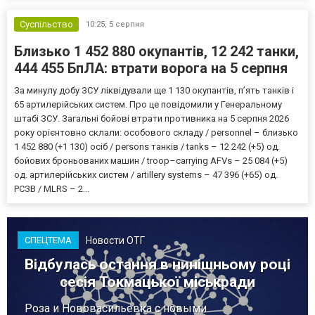
Суспільство
10:25,
5 серпня
Близько 1 452 880 окупантів, 12 242 танки,
444 455 БпЛА: втрати ворога на 5 серпня
За минулу добу ЗСУ ліквідували ще 1 130 окупантів, пʼять танків і
65 артилерійських систем. Про це повідомили у Генеральному
штабі ЗСУ. Загальні бойові втрати противника на 5 серпня 2026
року орієнтовно склали: особового складу / personnel – близько
1 452 880 (+1 130) осіб / persons танків / tanks – 12 242 (+5) од.
бойових броньованих машин / troop–carrying AFVs – 25 084 (+5)
од. артилерійських систем / artillery systems – 47 396 (+65) од.
РСЗВ / MLRS – 2...
Новости ОТГ
СПЕЦТЕМА
Відбулась остання в нинішньому році
сесія Токмацької міськради
Роза и Нововасильевка с новыми