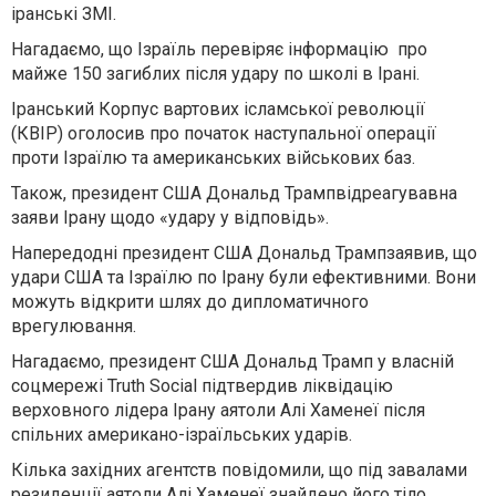
іранські ЗМІ.
Нагадаємо, що Ізраїль перевіряє інформацію про
майже 150 загиблих після удару по школі в Ірані.
Іранський Корпус вартових ісламської революції
(КВІР) оголосив про початок наступальної операції
проти Ізраїлю та американських військових баз.
Також, президент США
Дональд Трамп
відреагував
на
заяви Ірану щодо «удару у відповідь».
Напередодні президент США
Дональд Трамп
заявив
, що
удари США та Ізраїлю по Ірану були ефективними. Вони
можуть відкрити шлях до дипломатичного
врегулювання.
Нагадаємо, президент США Дональд Трамп у власній
соцмережі Truth Social підтвердив ліквідацію
верховного лідера Ірану аятоли Алі Хаменеї після
спільних американо-ізраїльських ударів.
Кілька західних агентств повідомили, що під завалами
резиденції аятоли Алі Хаменеї знайдено його тіло.