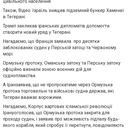
цивільного населення.
Також, Відео: Ізраїль знищив підземний бункер Хаменеї
в Тегерані.
Трамп закликав іранських дипломатів допомогти
створити новий уряд у Тегерані.
Нагадаємо, що Франція заявила про десятки
заблокованих суден у Перській затоці та Червоному
морі.
Ормузьку протоку, Оманську затоку та Перську затоку
офіційно визнали зоною воєнних дій для
судноплавства.
А Іран
заявив
, що не пропускатиме через
Ормузька
протока
торговельні та військові судна держав, які
Тегеран вважає ворожими.
Нагадаємо, Корпус вартових ісламської революції
Ірану
оголосив
, що Ормузька протока закрита для
проходу суден, і заявив про можливість підпалу будь-
якого корабля, який спробує її перетнути, повідомляють